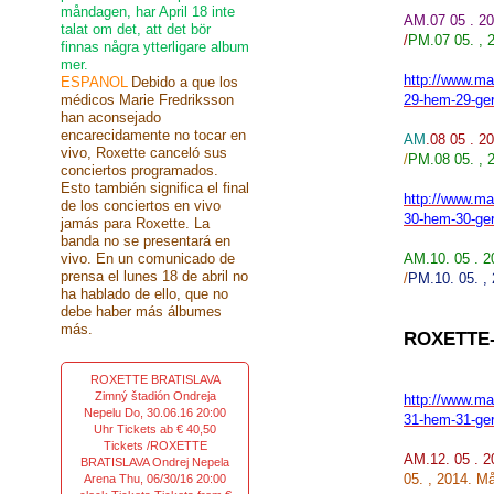
måndagen, har April 18 inte
AM
.07 05 . 
talat om det, att det bör
/
PM.07 05. , 
finnas några ytterligare album
mer.
http://www.mar
ESPANOL
Debido a que los
médicos Marie Fredriksson
29-hem-29-ge
han aconsejado
encarecidamente no tocar en
AM
.08 05 . 
vivo, Roxette canceló sus
/
PM.08 05. , 2
conciertos programados.
Esto también significa el final
http://www.mar
de los conciertos en vivo
30-hem-30-ge
jamás para Roxette. La
banda no se presentará en
vivo. En un comunicado de
AM
.10. 05 .
prensa el lunes 18 de abril no
/
PM.10. 05. , 
ha hablado de ello, que no
debe haber más álbumes
más.
ROXETTE
ROXETTE BRATISLAVA
Zimný štadión Ondreja
http://www.mar
Nepelu Do, 30.06.16 20:00
31-hem-31-ge
Uhr Tickets ab € 40,50
Tickets /ROXETTE
AM
.12. 05 .
BRATISLAVA Ondrej Nepela
05. , 2014. M
Arena Thu, 06/30/16 20:00