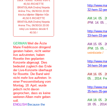
clock Tickets Tickets from €
40,50 /ROXETTE
http://www.mar
BRATISLAVA Ondrej Nepela
32-hem-32-ge
Aréna Thu, 06/30/16 20:00
klocka biljetter Biljetter från
AM
.14. 05 .
40,50 € /ROXETTE
BRATISLAVA Ondrej Nepela
/
PM. 14. 05. 
Arena Thu, 06/30/16 20:00
reloj Los boletos desde €
http://www.mar
40.50 /
33-hem-33-ge
GERMAN
Weil die Ärzte
AM
.15. 05 .
Marie Fredriksson dringend
/
PM. 15. 05. ,
geraten haben, nicht weiter
veintisiete /
live aufzutreten, haben
Roxette ihre geplanten
http://www.mar
Konzerte abgesagt. Dies
34-hem-34-ge
bedeutet zugleich das Ende
der Live-Konzerte überhaupt
für Roxette. Die Band wird
AM
.16. 05 . 
nicht mehr live auftreten. In
05. , 2014. Fre
einer Pressemitteilung vom
Montag, 18. April, wurde
http://www.mar
jedoch nicht davon
35-hem-35-ge
gesprochen, dass es keine
weiteren Alben mehr geben
AM.18. 05 . 
soll.
18. 05. , 201
ENGLISH
Because the