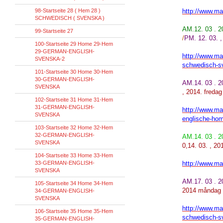
98-Startseite 28 ( Hem 28 )
http://www.mar
SCHWEDISCH ( SVENSKA )
AM.12. 03 . 
99-Startseite 27
/
PM. 12. 03. 
100-Startseite 29 Home 29-Hem
29-GERMAN-ENGLISH-
http://www.mar
SVENSKA-2
schwedisch-s
101-Startseite 30 Home 30-Hem
30-GERMAN-ENGLISH-
AM.14. 03 . 2
SVENSKA
, 2014. fredag ​
102-Startseite 31 Home 31-Hem
31-GERMAN-ENGLISH-
http://www.mar
SVENSKA
englische-hom
103-Startseite 32 Home 32-Hem
32-GERMAN-ENGLISH-
AM.14. 03 . 
SVENSKA
0,14. 03. , 20
104-Startseite 33 Home 33-Hem
33-GERMAN-ENGLISH-
http://www.mar
SVENSKA
AM.17. 03 . 
105-Startseite 34 Home 34-Hem
2014 måndag 
34-GERMAN-ENGLISH-
SVENSKA
http://www.mar
106-Startseite 35 Home 35-Hem
schwedisch-s
35-GERMAN-ENGLISH-