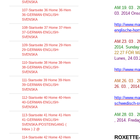
SVENSKA
AM.19. 03 . 
107-Startseite 36 Home 36-Hem
03. 2014 Ons
36-GERMAN-ENGLISH-
SVENSKA
http://www.mar
108-Startseite 37 Home 37-Hem
englische-hom
37-GERMAN-ENGLISH-
SVENSKA
AM.23. 03 . 
109-Startseite 29 Home 29-Hem
2014. Sunday
29-GERMAN-ENGLISH-
22:27 FÖR Må
SVENSKA
Lunes, 24.03.
110-Startseite 38 Home 38-Hem
38-GERMAN-ENGLISH-
http://www.mar
SVENSKA
111-Startseite 39 Home 39-Hem
AM.26. 03 . 
39-GERMAN-ENGLISH-
26. 03. , 201
SVENSKA
http://www.mar
112-Startseite 40 Home 40-Hem
40-GERMAN-ENGLISH-
schwedisch-s
SVENSKA
AM.28. 03 . 2
113-Startseite 41 Home 41-Hem
41-GERMAN-ENGLISH-
, 2014. Fredag 
SVENSKA /POSTEINGANG (
Inbox ) 2 @
ROXETTE
114-Startseite 42 Home 42-Hem