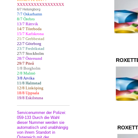
XXXXXXXXXXXXXXXXX
6/7 Helsingborg
7/7 Oskarhamn
8/7 Örebro
13/7 Rättvik
14/7 Töreboda
15/7 Karlskrona
21/7 Grebbestad
22/7 Göteborg
23/7 Fredrikstad
27/7 Stockholm
28/7 Östersund
ROXETT
29/7 Piteå
1/8 Borgholm
2/8 Malmö
3/8 Arvika
11/8 Halmstad
12/8 Linköping
18/8 Uppsala
19/8 Eskilstuna
Servicenummer der Polizei:
059-133 Durch die Wahl
dieser Nummer werden sie
ROXETT
automatisch und unabhängig
von ihrem Standort in
Österreich mit der