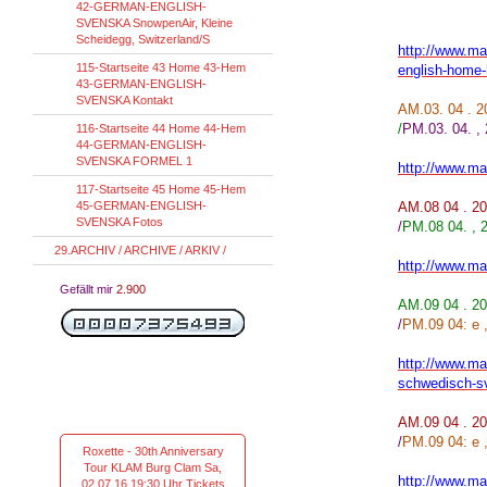
42-GERMAN-ENGLISH-
SVENSKA SnowpenAir, Kleine
Scheidegg, Switzerland/S
http://www.ma
115-Startseite 43 Home 43-Hem
english-home-
43-GERMAN-ENGLISH-
SVENSKA Kontakt
AM.03. 04 . 
/
PM.03. 04. , 
116-Startseite 44 Home 44-Hem
44-GERMAN-ENGLISH-
SVENSKA FORMEL 1
http://www.mar
117-Startseite 45 Home 45-Hem
45-GERMAN-ENGLISH-
AM.08 04 . 2
SVENSKA Fotos
/
PM.08 04. , 
29.ARCHIV / ARCHIVE / ARKIV /
http://www.mar
Gefällt mir
2.900
AM.09 04 . 2
/
PM.09 04: e ,
http://www.mar
schwedisch-s
AM.09 04 . 2
/
PM.09 04: e ,
Roxette - 30th Anniversary
Tour KLAM Burg Clam Sa,
http://www.mar
02.07.16 19:30 Uhr Tickets