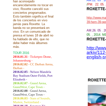
AM.22. 05 . 
han aconsejado
/
PM. 22. 05. ,
encarecidamente no tocar en
ROXETTE
vivo, Roxette canceló sus
conciertos programados.
Esto también significa el final
http://www.mar
de los conciertos en vivo
39-hem-39-ge
jamás para Roxette. La
banda no se presentará en
AM.26. 05 . 
vivo. En un comunicado de
05. , 2014. M
prensa el lunes 18 de abril no
ROXETTE
ha hablado de ello, que no
debe haber más álbumes
más.
http://ww
arkiv/11
TOUR 2016
english-
2016.01.31
- Ticketpro Dome,
Johannesburg -
2016.02.02
- CC Durban Arena,
Durban -
2016.02.05
- Nelson Mandela
Bay Stadium Outer Fields, Port
Elizabeth -
ROXETTE
2016.02.07
- Grand Arena,
GrandWest, Cape Town -
2016.02.08
- Grand Arena,
GrandWest, Cape Town -
2016.06.03
- Stars of Sounds,
Murten, Switzerland -
2016.06.18
- Sataman Yö,