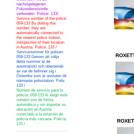
nächstgelegenen
Polizeidienststelle
verbunden. Polizei: 133/
Service number of the police:
059-133 By dialing this
number, they are
automatically connected to
the nearest police station,
irrespective of their location
in Austria. Police: 133 /
Servicenummer för polisen:
ROXET
059-133 Genom att välja
detta nummer är de
automatiskt och oberoende
av var de befinner sig i
Österrike som är ansluten till
närmaste polisstation. Polis:
133 /
Número de servicio para la
policía: 059-133 Al elegir este
número son de forma
automática y sin importar su
ubicación en Austria
conectado a la estación de
policía más cercana. Policía:
ROXET
133 /