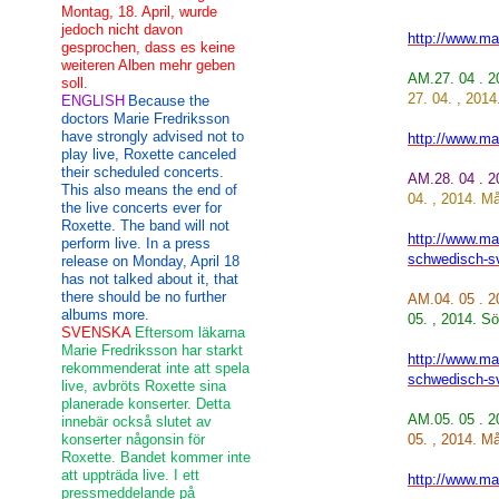
Montag, 18. April, wurde
jedoch nicht davon
http://www.mar
gesprochen, dass es keine
weiteren Alben mehr geben
AM.27. 04 . 
soll.
27. 04. , 201
ENGLISH
Because the
doctors Marie Fredriksson
have strongly advised not to
http://www.mar
play live, Roxette canceled
their scheduled concerts.
AM.28. 04 . 
This also means the end of
04. , 2014. M
the live concerts ever for
Roxette. The band will not
http://www.mar
perform live. In a press
schwedisch-s
release on Monday, April 18
has not talked about it, that
there should be no further
AM
.04. 05 .
albums more.
05. , 2014. S
SVENSKA
Eftersom läkarna
Marie Fredriksson har starkt
http://www.mar
rekommenderat inte att spela
schwedisch-s
live, avbröts Roxette sina
planerade konserter. Detta
AM
.05. 05 .
innebär också slutet av
konserter någonsin för
05. , 2014. M
Roxette. Bandet kommer inte
att uppträda live. I ett
http://www.mar
pressmeddelande på