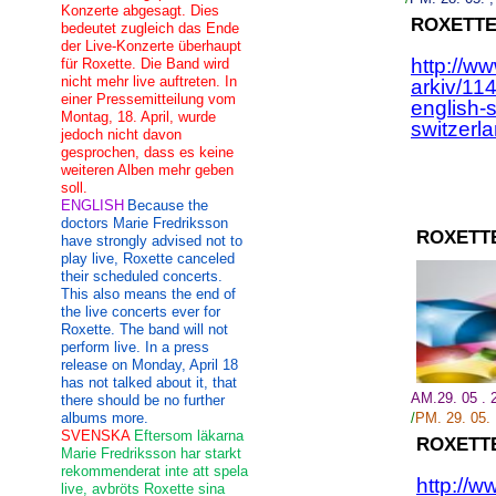
Konzerte abgesagt. Dies
ROXETTE
bedeutet zugleich das Ende
der Live-Konzerte überhaupt
http://w
für Roxette. Die Band wird
nicht mehr live auftreten. In
arkiv/11
einer Pressemitteilung vom
english-
Montag, 18. April, wurde
switzerla
jedoch nicht davon
gesprochen, dass es keine
weiteren Alben mehr geben
soll.
ENGLISH
Because the
doctors Marie Fredriksson
ROXETT
have strongly advised not to
play live, Roxette canceled
their scheduled concerts.
This also means the end of
the live concerts ever for
Roxette. The band will not
perform live. In a press
release on Monday, April 18
has not talked about it, that
AM.29. 05 .
there should be no further
albums more.
/
PM. 29.
05.
SVENSKA
Eftersom läkarna
ROXETT
Marie Fredriksson har starkt
rekommenderat inte att spela
http://w
live, avbröts Roxette sina