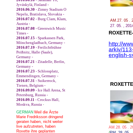
Jyväskylä, Finland -
2016.06.30
- Zimny Stadium O
Nepelu, Bratislava, Slovakia -
2016.07.02
- Burg Clam, Klam,
AM.27. 05 . 
Austria -
27.
05.
,
201
2016.07.08
- Greenwich Music
ROXETTE
Times -
2016.07.15
- Sparkassen Park,
Mönchengladbach, Germany -
http://ww
2016.07.19
- Freilichtbühne
arkiv/11
Peißnitz, Halle (Saale),
english-
Germany -
2016.07.21
- Zitadelle, Berlin,
Germany -
2016.07.23
- Schlossplatz,
Emmendingen, Germany -
2016.07.31
- Suikerrock,
ROXETTE
Tienen, Belgium -
2016.09.09
- Ice Hall Arena, St
Petersburg, Russia -
2016.09.11
- Crockus Hall,
Moskva, Russia
-
GERMAN
Weil die Ärzte
Marie Fredriksson dringend
geraten haben, nicht weiter
live aufzutreten, haben
AM.28. 05 . 
Roxette ihre geplanten
/
PM. 28.
05.
,