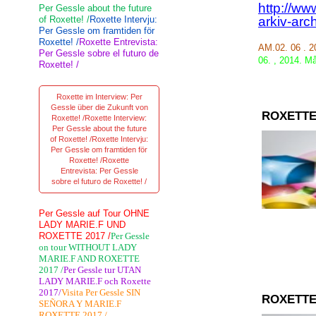
http://ww
Per Gessle about the future
of Roxette! /
Roxette Intervju:
arkiv-arc
Per Gessle om framtiden för
Roxette! /
Roxette Entrevista:
AM.02. 06 . 
Per Gessle sobre el futuro de
06.
,
2014.
Må
Roxette! /
Roxette im Interview: Per
Gessle über die Zukunft von
ROXETTE
Roxette! /Roxette Interview:
Per Gessle about the future
of Roxette! /Roxette Intervju:
Per Gessle om framtiden för
Roxette! /Roxette
Entrevista: Per Gessle
sobre el futuro de Roxette! /
Per Gessle auf Tour OHNE
LADY MARIE.F UND
ROXETTE 2017 /
Per Gessle
on tour WITHOUT LADY
MARIE.F AND ROXETTE
2017 /
Per Gessle tur UTAN
LADY MARIE.F och Roxette
2017/
Visita Per Gessle SIN
ROXETTE
SEÑORA Y MARIE.F
ROXETTE 2017 /