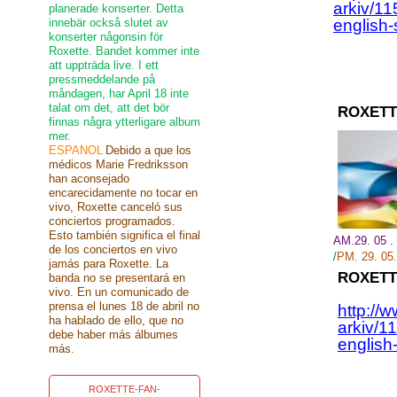
arkiv/1
planerade konserter. Detta
innebär också slutet av
english-
konserter någonsin för
Roxette. Bandet kommer inte
att uppträda live. I ett
pressmeddelande på
måndagen, har April 18 inte
talat om det, att det bör
ROXETT
finnas några ytterligare album
mer.
ESPANOL
Debido a que los
médicos Marie Fredriksson
han aconsejado
encarecidamente no tocar en
vivo, Roxette canceló sus
conciertos programados.
Esto también significa el final
AM.29. 05 
de los conciertos en vivo
/
PM. 29.
05.
jamás para Roxette. La
ROXETT
banda no se presentará en
vivo. En un comunicado de
prensa el lunes 18 de abril no
http://
ha hablado de ello, que no
arkiv/1
debe haber más álbumes
english
más.
ROXETTE-FAN-