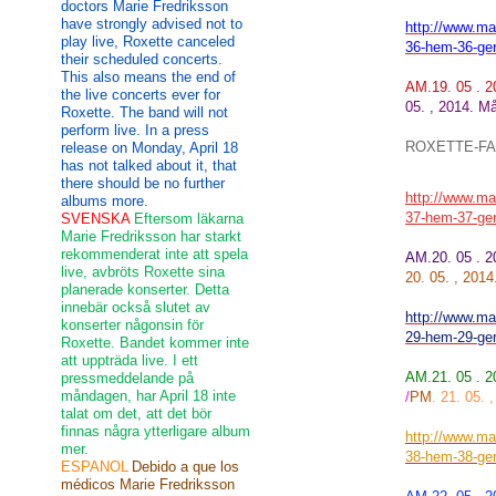
doctors Marie Fredriksson
have strongly advised not to
http://www.mar
play live, Roxette canceled
36-hem-36-ge
their scheduled concerts.
This also means the end of
AM.19. 05 . 
the live concerts ever for
05. , 2014. M
Roxette. The band will not
perform live. In a press
ROXETTE-FA
release on Monday, April 18
has not talked about it, that
there should be no further
http://www.mar
albums more.
37-hem-37-ge
SVENSKA
Eftersom läkarna
Marie Fredriksson har starkt
rekommenderat inte att spela
AM.20. 05 . 
live, avbröts Roxette sina
20. 05. , 2014
planerade konserter. Detta
innebär också slutet av
http://www.mar
konserter någonsin för
29-hem-29-ge
Roxette. Bandet kommer inte
att uppträda live. I ett
AM.21. 05 . 
pressmeddelande på
måndagen, har April 18 inte
/
PM
. 21. 05. 
talat om det, att det bör
finnas några ytterligare album
http://www.mar
mer.
38-hem-38-ge
ESPANOL
Debido a que los
médicos Marie Fredriksson