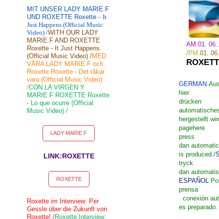
MIT UNSER LADY MARIE.F
UND ROXETTE Roxette
– It
Just Happens (Official Music
Video) /
WITH OUR LADY
MARIE.F AND ROXETTE
AM.01. 06 
Roxette - It Just Happens
/
PM
.01.
06
(Official Music Video) /
MED
ROXETT
VÅRA LADY MARIE.F och
Roxette Roxette - Det råkar
vara (Official Music Video)
GERMAN
Aus
/
CON LA VIRGEN Y
hier
MARIE.F ROXETTE Roxette
drücken
- Lo que ocurre (Official
automatisches
Music Video) /
hergestellt wir
page
here
LADY MARIE F
press
dan
automatic
is
produced
./
LINK:ROXETTE
tryck
dan
automati
ROXETTE
ESPAÑOL
Po
prensa
conexión au
Roxette im Interview: Per
es
preparado
.
Gessle über die Zukunft von
Roxette! /
Roxette Interview: