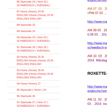
englische-hom
86-Startseite 24 ( Hem 24 )
SCHWEDISCH ( SVENSKA )
AM.07. 03 . 
87-Home (Home) 24 IN
//
PM.07 03. , 
ENGLISH (Home (Home) 24 IN
ENGLISH) ENGLISH
http://www.mar
88-Startseite 25
AM.09 03 . 2
89-Startseite 24
0,09 03. , 20
90-Startseite 25 ( Hem 25 )
SCHWEDISCH ( SVENSKA )
http://www.mar
91-Startseite 26 ( Hem 26 )
schwedisch-s
SCHWEDISCH ( SVENSKA )
AM
.
10. 03 . 
92-Home (Home) 25 IN
2014. Måndag
ENGLISH (Home (Home) 25 IN
ENGLISH) ENGLISH
93-Home (Home) 26 IN
ROXETTE
ENGLISH (Home (Home) 26 IN
ENGLISH) ENGLISH
94-Home (Home) 27
http://www.mar
95-Startseite ( Home ) 26
englische-hom
96-Startseite 26
AM.11. 03 . 
97-Startseite 27 ( Hem 27 )
03. , 2014. ti
SCHWEDISCH ( SVENSKA )