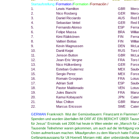
Startaufstellung:/
Formation /
Formation /
Formación /
1.
Lewis Hamilton
GBR
Merc
2.
Nico Rosberg
GER
Merc
3.
Daniel Ricciardo
AUS
Red B
4.
Sebastian Vettel
GER
Red B
5.
Fernando Alonso
ESP
Ferra
6.
Felipe Massa
BRA
Willi
7.
Kimi Räikkönen
FIN
Ferra
8.
Valtteri Bottas
FIN
Willi
9.
Kevin Magnussen
DEN
McLa
10.
Daniil Kwjat
RUS
Toro
11.
Jenson Button
GBR
McLa
12.
Jean-Eric Vergne
FRA
Toro
13.
Nico Hülkenberg
GER
Force
14.
Esteban Gutierrez
MEX
Saub
15.
Sergio Perez
MEX
Force
16.
Romain Grosjean
FRA
Lotus
17.
Adrian Sutil
ESP
Saub
18.
Pastor Maldonado
VEN
Lotus
19.
Jules Bianchi
FRA
Maru
20.
Kamui Kobayashi
JPN
Cate
21.
Max Chilton
GBR
Maru
22.
Marcus Ericsson
SWE
Cate
GERMAN
Frankreich Wut der Gemüsebauern: Finanzamt in Flammen 
Spenden und wurden überfallen IM ORF AT EIN BERICHT ÜBER Tausen
für Jesus“ Erstmals seit 2006 hat heute in Wien wieder ein „Marsch für 
Tausende Teilnehmer waren gekommen, um auch auf die Verfolgung vo
Osten aufmerksam machen. Mitaufgerufen zu dem Marsch hatte Fußball
Gefängnisausgang für Uli Hoeneß Morgen mild, aber unbeständig Morgen