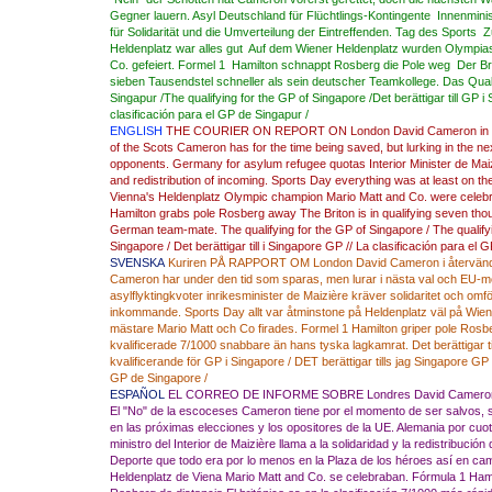
Gegner lauern. Asyl Deutschland für Flüchtlings-Kontingente Innenminist
für Solidarität und die Umverteilung der Eintreffenden. Tag des Sports
Heldenplatz war alles gut Auf dem Wiener Heldenplatz wurden Olympias
Co. gefeiert. Formel 1 Hamilton schnappt Rosberg die Pole weg Der Brit
sieben Tausendstel schneller als sein deutscher Teamkollege. Das Qua
Singapur /The qualifying for the GP of Singapore /Det berättigar till GP i
clasificación para el GP de Singapur /
ENGLISH
THE
COURIER
ON
REPORT ON
London
David
Cameron
in
of the Scots
Cameron
has
for the time being
saved, but
lurking
in the ne
opponents.
Germany
for
asylum
refugee
quotas
Interior Minister
de
Mai
and redistribution of
incoming
.
Sports Day
everything
was
at least on
th
Vienna's Heldenplatz
Olympic champion
Mario
Matt
and
Co.
were celeb
Hamilton
grabs
pole
Rosberg
away
The Briton
is
in qualifying
seven
tho
German
team-mate
.
The qualifying for the
GP
of
Singapore
/ The
qualify
Singapore
/
Det
berättigar
till
i
Singapore
GP
//
La
clasificación
para
el
G
SVENSKA
Kuriren
PÅ
RAPPORT OM
London
David
Cameron
i
återvän
Cameron
har under
den tid
som sparas
,
men
lurar i
nästa val
och EU-
m
asylflyktingkvoter
inrikesminister
de Maizière
kräver
solidaritet och
omfö
inkommande
.
Sports Day
allt var
åtminstone
på
Heldenplatz
väl
på Wie
mästare
Mario
Matt och
Co
firades
.
Formel
1
Hamilton
griper
pole
Rosb
kvalificerade
7/1000
snabbare än
hans tyska
lagkamrat
.
Det
berättigar ti
kvalificerande
för
GP i
Singapore
/
DET
berättigar
tills jag
Singapore
GP
GP
de
Singapore
/
ESPAÑOL
EL CORREO
DE
INFORME SOBRE
Londres
David
Camero
El
"
No"
de
la
escoceses
Cameron
tiene
por el momento
de ser salvos
,
en las próximas elecciones
y
los
opositores
de la UE
.
Alemania por
cuo
ministro del Interior
de Maizière
llama a la solidaridad
y la
redistribución 
Deporte
que todo
era por lo menos
en la
Plaza de los héroes
así
en
ca
Heldenplatz
de Viena
Mario
Matt
and Co.
se celebraban
.
Fórmula
1
Hami