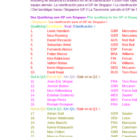
Rosberg
de distancia
El británico
es
en la clasificación
7/1000
más rápi
equipo
alemán.
La
clasificación para el
GP
de
Singapur /
La
clasificació
/
Det
berättigar
hasta
i
Singapore
GP
//
La
Taxonomic
párrafo
el
GP
de
Das Qualifying zum GP von Singapur /
The qualifying for the GP of Singa
i Singapore //
La clasificación para el GP de Singapur /
Qualifying:/
Qualifying: /
Kval: /
Clasificación: /
1.
Lewis Hamilton
GBR
Mercedes
2.
Nico Rosberg
GER
Mercedes
3.
Daniel Ricciardo
AUS
Red Bull
4.
Sebastian Vettel
GER
Red Bull
5.
Fernando Alonso
ESP
Ferrari
6.
Felipe Massa
BRA
Williams
7.
Kimi Räikkönen
FIN
Ferrari
8.
Valtteri Bottas
FIN
Williams
9.
Kevin Magnussen
DEN
McLaren
10.
Daniil Kwjat
RUS
Toro Ros
Out in Q2:/
Out in Q2: /
Ut i Q2: /
Salir en la Q2: /
11.
Jean-Eric Vergne
FRA
Toro Ros
12.
Jenson Button
GBR
McLaren
13.
Nico Hülkenberg
GER
Force Ind
14.
Esteban Gutierrez
MEX
Sauber
15.
Sergio Perez
MEX
Force Ind
16.
Romain Grosjean
FRA
Lotus
Out in Q1:/
Out in Q1: /
Ut i Q1: /
Salir en la Q1: /
17.
Adrian Sutil
GER
Sauber
18.
Pastor Maldonado
VEN
Lotus
19.
Jules Bianchi
FRA
Marussia
20.
Kamui Kobayashi
JPN
Caterham
21.
Max Chilton
GBR
Marussia
22.
Marcus Ericsson
SWE
Caterham