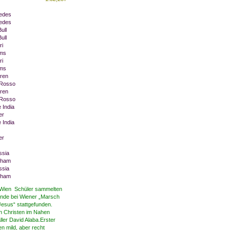
edes
edes
ull
ull
ri
ams
ri
ams
ren
 Rosso
ren
 Rosso
 India
er
 India
er
ssia
rham
ssia
rham
Wien Schüler sammelten
de bei Wiener „Marsch
Jesus“ stattgefunden.
n Christen im Nahen
er David Alaba.Erster
 mild, aber recht