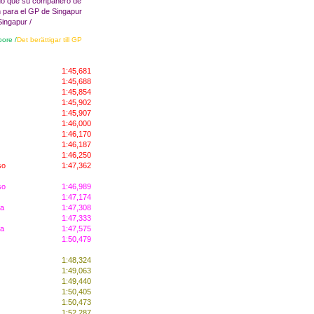
do que
su compañero de
n para el
GP
de
Singapur
Singapur /
pore /
Det berättigar till GP
1:45,681
1:45,688
1:45,854
1:45,902
1:45,907
1:46,000
1:46,170
1:46,187
1:46,250
so
1:47,362
so
1:46,989
1:47,174
ia
1:47,308
1:47,333
ia
1:47,575
1:50,479
1:48,324
1:49,063
1:49,440
1:50,405
1:50,473
1:52,287