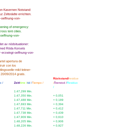
n Kasernen Notstand:
z Zeltstädte errichten.
gt-oeffnung-von-
pening
of
emergency
:
Cross
tent
cities
.
t-oeffnung-von-
et av
nödsituationer
:
med
Röda Korsets
ner-erzwingt-oeffnung-von-
rtel
apertura de
ruir con
los
tlingswelle-mikl-leitner-
20/09/2014
gratis
.
Rückstand/
residue
o /
Zeit/
time /
tid /
Tiempo /
/
Återstod /
Residuo
/
1:47,299 Min.
1:47,350 Min.
+ 0,051
1:47,488 Min.
+ 0,189
1:47,693 Min.
+ 0,394
1:47,711 Min.
+ 0,412
1:47,738 Min.
+ 0,439
1:47,909 Min.
+ 0,610
1:48,205 Min.
+ 0,906
1:48,226 Min.
+ 0,927