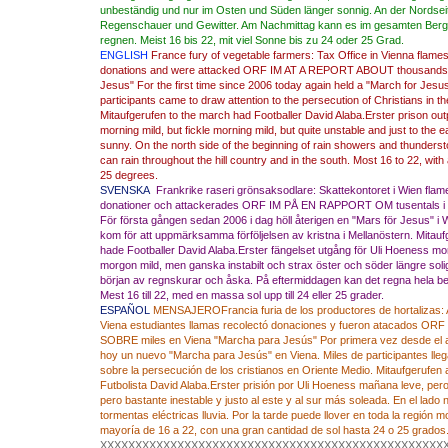
unbeständig und nur im Osten und Süden länger sonnig. An der Nordsei
Regenschauer und Gewitter. Am Nachmittag kann es im gesamten Berg
regnen. Meist 16 bis 22, mit viel Sonne bis zu 24 oder 25 Grad.
ENGLISH
France
fury of
vegetable farmers
:
Tax Office
in
Vienna
flame
donations and
were attacked
ORF
IM
AT
A REPORT
ABOUT
thousands
Jesus
"
For the first time
since 2006
today
again
held
a
"
March for
Jesu
participants came
to
draw attention to
the persecution of
Christians in t
Mitaufgerufen
to
the march
had
Footballer
David
Alaba.Erster
prison
out
morning
mild,
but
fickle
morning
mild,
but quite
unstable
and
just to the e
sunny.
On the north side
of
the beginning
of rain
showers and thunders
can rain
throughout the
hill country
and
in the south
.
Most
16 to 22
,
with
25 degrees
.
SVENSKA
Frankrike
raseri
grönsaksodlare
:
Skattekontoret
i
Wien
flam
donationer
och
attackerades
ORF
IM
PÅ EN
RAPPORT
OM
tusentals
i
För första gången
sedan 2006
i dag
höll
återigen en
"
Mars
för Jesus
"
i 
kom för att
uppmärksamma
förföljelsen av kristna
i Mellanöstern
.
Mitauf
hade
Footballer
David
Alaba.Erster
fängelset
utgång för
Uli
Hoeness
mo
morgon
mild
,
men ganska
instabilt
och
strax öster
och
söder
längre
soli
början av
regnskurar
och
åska
.
På eftermiddagen
kan det regna
hela
b
Mest
16 till 22,
med en massa
sol
upp till
24
eller
25
grader.
ESPAÑOL
MENSAJERO
Francia
furia de
los productores de hortalizas
:
Viena
estudiantes
llamas
recolectó
donaciones
y
fueron atacados
ORF
SOBRE
miles
en Viena
"
Marcha para Jesús"
Por primera vez
desde el
hoy
un
nuevo
"
Marcha para Jesús"
en Viena
.
Miles de
participantes lle
sobre
la
persecución de los cristianos
en Oriente Medio
.
Mitaufgerufen
Futbolista
David
Alaba.Erster
prisión por
Uli
Hoeness
mañana
leve, per
pero bastante
inestable y
justo al este
y al sur
más
soleada
.
En el lado
n
tormentas eléctricas
lluvia
.
Por la tarde
puede llover
en toda
la región 
mayoría de
16 a 22,
con una
gran cantidad de sol
hasta 24
o
25 grados
XXXXXXXXXXXXXXXXXXXXXXXXXXXXXXXXXXXXXXXXXXXXXXXXX