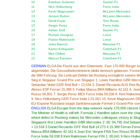
10
Esteban Gutierrez
Sauber F1
11
Nico Hülkenberg
Force India
12
Kevin Magnussen
McLaren-Mercedes
13
Jenson Button
McLaren-Mercedes
14
Daniil Kvyat
Toro Rosso
15
Sergio Perez
Force India
16
Adrian Sutil
Sauber F1
17
Romain Grosjean
Lotus
18
Pastor Maldonado
Lotus
19
Jules Bianchi
Marussia F1
20
Kamui Kobayashi
Caterham F1
21
Max Chilton
Marussia F1
22
Marcus Ericsson
Caterham F1
GERMAN
ELGA Die Flucht aus dem Datennetz Fast 170.000 Bürger ha
abgemeldet. Die Gesundheitsministerin bleibt dennoch gelassen. Forme
die WM-Führung Ein Lenkrad-Defekt bei Rosberg ermöglicht seinem M
Sieg in Singapur. Grand Prix von Singapur 1. Lewis Hamilton GBR Merc
Sebastian Vettel GER Red Bull + 13,534 3. Daniel Ricciardo AUS Red Bu
Alonso ESP Ferrari 15,389 5. Felipe Massa BRA Williams 42,161 6. Jea
Rosso 56,801 7. Sergio Perez MEX Force India 59,038 8. Kimi Räikköne
9. Nico Hülkenberg GER Force India 1:01,661 10. Kevin Magnussen D
EU-Exporte Russland stoppt Sanktionsspirale Formel-1-Grand-Prix von
ENGLISH
ELGA
Escape from
the data network
nearly
170,000
citizens
The
Minister of Health
is
still
left
.
Formula
1 Hamilton
takes over
the cha
wheel
defect in
Rosberg
makes
his Mercedes
colleagues
victory
in
Sin
Singapore
first
Lewis Hamilton
GBR
Mercedes
2
:
00
:
04,795
2nd
Sebast
+
13.534
3
Daniel Ricciardo
OFF
Red Bull
14.273
4
15.389
Ferrari
Fern
Massa
BRA
Williams
42.161
6
Jean
Eric
Vergne
FRA
Toro Rosso
56.80
Force India
59.038
8
Kimi Raikkonen
Ferrari
FIN
1
:
00,641
9
Nico Hulk