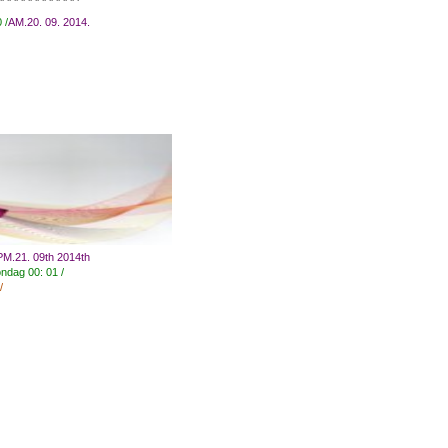
0
/
AM
.20.
09.
2014.
PM.21.
09th
2014th
öndag
00
:
01
/
/