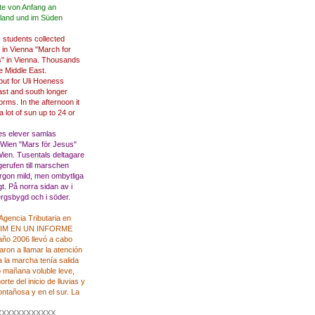
te von Anfang an
land und im Süden
s
students
collected
in
Vienna
"
March for
s
"
in
Vienna
.
Thousands
he Middle
East.
put
for
Uli Hoeness
ast
and
south
longer
torms
.
In the afternoon
it
a lot of sun
up to
24
or
es
elever
samlas
 Wien
"
Mars
för Jesus
"
Wien
.
Tusentals
deltagare
gerufen
till
marschen
rgon
mild
,
men
ombytliga
gt
.
På norra
sidan av
i
ergsbygd
och i söder
.
Agencia Tributaria
en
IM
EN
UN INFORME
 año 2006
llevó a cabo
garon a
llamar la atención
a la marcha
tenía
salida
o
mañana
voluble
leve,
orte del
inicio
de lluvias y
montañosa
y
en el sur.
La
.
XXXXXXXXXXXX