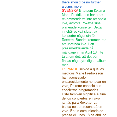
there should be no further
albums more.
SVENSKA
Eftersom läkarna
Marie Fredriksson har starkt
rekommenderat inte att spela
live, avbröts Roxette sina
planerade konserter. Detta
innebär också slutet av
konserter någonsin för
Roxette. Bandet kommer inte
att uppträda live. I ett
pressmeddelande på
måndagen, har April 18 inte
talat om det, att det bör
finnas några ytterligare album
mer.
ESPANOL
Debido a que los
médicos Marie Fredriksson
han aconsejado
encarecidamente no tocar en
vivo, Roxette canceló sus
conciertos programados.
Esto también significa el final
de los conciertos en vivo
jamás para Roxette. La
banda no se presentará en
vivo. En un comunicado de
prensa el lunes 18 de abril no