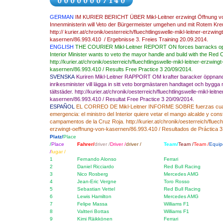
GERMAN
IM KURIER BERICHT ÜBER Mikl-Leitner erzwingt Öffnung vo
Innenministerin will Veto der Bürgermeister umgehen und mit Rotem Kreu
http:// kurier.at/chronik/oesterreich/fluechtlingswelle-mikl-leitner-erzwin
kasernen/86.993.410 / Ergebnisse 3. Freies Training 20.09.2014.
ENGLISH
THE
COURIER
Mikl
-Leitner
REPORT ON
forces
barracks
o
Interior
Minister
wants to
veto
the mayor
handle
and
build
with
the Red 
http://kurier.at/chronik/oesterreich/fluechtlingswelle-mikl-leitner-erzwing
kasernen/86.993.410
/ Results
Free Practice 3
20/09/2014
.
SVENSKA
Kuriren
Mikl
-
Leitner
RAPPORT OM
krafter
baracker
öppnand
inrikesminister
vill
lägga in sitt veto
borgmästaren
handtaget
och bygga
tältstäder
.
http://kurier.at/chronik/oesterreich/fluechtlingswelle-mikl-leit
kasernen/86.993.410
/
Resultat
Free
Practice
3
20/09/2014
.
ESPAÑOL
EL CORREO DE
Mikl
-
Leitner
INFORME SOBRE
fuerzas
cua
emergencia
:
el ministro del Interior
quiere
vetar
el mango
alcalde y
const
campamentos
de la Cruz Roja
.
http://kurier.at/chronik/oesterreich/fluech
erzwingt-oeffnung-von-kasernen/86.993.410
/
Resultados
de Práctica
3
Platz/
Place
/
Place
Fahrer/
driver /
Driver /
driver /
Team/
Team /
Team /
Equip
/
lugar /
1
Fernando Alonso
Ferrari
2
Daniel Ricciardo
Red Bull Racing
3
Nico Rosberg
Mercedes AMG
4
Jean-Eric Vergne
Toro Rosso
5
Sebastian Vettel
Red Bull Racing
6
Lewis Hamilton
Mercedes AMG
7
Felipe Massa
Williams F1
8
Valtteri Bottas
Williams F1
9
Kimi Räikkönen
Ferrari