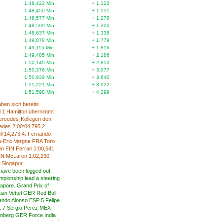
1:48,422 Min.
+ 1,123
1:48,450 Min.
+ 1,151
1:48,577 Min.
+ 1,278
1:48,599 Min.
+ 1,300
1:48,637 Min.
+ 1,338
1:49,078 Min.
+ 1,779
1:49,115 Min.
+ 1,816
1:49,485 Min.
+ 2,186
1:50,149 Min.
+ 2,850
1:50,376 Min.
+ 3,077
1:50,939 Min.
+ 3,640
1:51,221 Min.
+ 3,922
1:51,598 Min.
+ 4,299
ben sich bereits
l 1 Hamilton übernimmt
ercedes-Kollegen den
edes 2:00:04,795 2.
ll 14,273 4. Fernando
n-Eric Vergne FRA Toro
n FIN Ferrari 1:00,641
EN McLaren 1:02,230
 Singapur.
have
been
logged out.
mpionship lead
a
steering
gapore
.
Grand
Prix
of
ian Vettel
GER
Red Bull
ando Alonso
ESP
5
Felipe
1
7
Sergio
Perez
MEX
enberg
GER
Force India