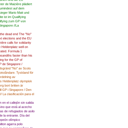
er de Maizière plädiert
 Zumindest auf dem
ieger Mario Matt und
e ist im Qualifying
lifying zum GP von
 Singapore //La
the
dead end
The
"
No"
xt
elections
and
the
EU
zière
calls for
solidarity
e
Heldenplatz
well
on
rated
.
Formula
1
usandths
faster than his
ing
for the
GP
of
P
de
Singapore
/
dsgränd
"No
" av
Scots
otståndare.
Tyskland
för
rdelning av
ns
Heldenplatz
olympisk
erg
bort
britten
är
ll
GP i
Singapore
/
Den
//
La
clasificación
para el
n
en
el callejón sin salida
sino
que está al acecho
tas
de refugiados
de asilo
de la
entrante.
Día del
mpeón
olímpico
lton
agarra
polo