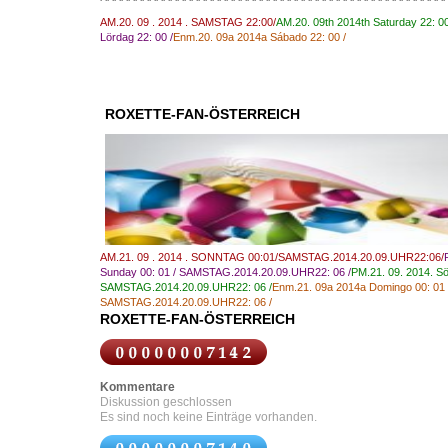
AM.20. 09 . 2014 . SAMSTAG 22:00/
AM
.20.
09th
2014th
Saturday
22
:
0
Lördag 22
:
00
/
Enm
.20.
09a
2014a
Sábado 22:
00
/
ROXETTE-FAN-ÖSTERREICH
AM.21. 09 . 2014 . SONNTAG 00:01/SAMSTAG.2014.20.09.UHR22:06/
Sunday
00
:
01
/
SAMSTAG.2014.20.09.UHR22
:
06
/
PM.21.
09.
2014.
S
SAMSTAG.2014.20.09.UHR22
:
06
/
Enm.21.
09a
2014a
Domingo
00
:
01
SAMSTAG.2014.20.09.UHR22
:
06
/
ROXETTE-FAN-ÖSTERREICH
Kommentare
Diskussion geschlossen
Es sind noch keine Einträge vorhanden.