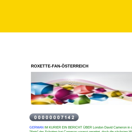
ROXETTE-FAN-ÖSTERREICH
GERMAN
IM KURIER EIN BERICHT ÜBER London David Cameron in 
"Nein" der Schotten hat Cameron vorerst gerettet, doch die nächsten W