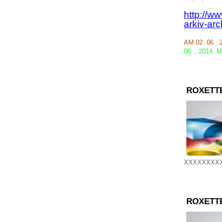
http://w
arkiv-arc
AM.02. 06 .
06.
,
2014.
M
ROXETT
XXXXXXXX
ROXETT