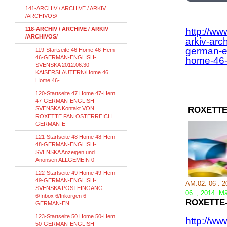
141-ARCHIV / ARCHIVE / ARKIV
/ARCHIVOS/
118-ARCHIV / ARCHIVE / ARKIV
http://ww
/ARCHIVOS/
arkiv-arc
german-e
119-Startseite 46 Home 46-Hem
46-GERMAN-ENGLISH-
home-46
SVENSKA 2012.06.30 -
KAISERSLAUTERN/Home 46
Home 46-
120-Startseite 47 Home 47-Hem
47-GERMAN-ENGLISH-
SVENSKA Kontakt VON
ROXETTE
ROXETTE FAN ÖSTERREICH
GERMAN-E
121-Startseite 48 Home 48-Hem
48-GERMAN-ENGLISH-
SVENSKA Anzeigen und
Anonsen ALLGEMEIN 0
122-Startseite 49 Home 49-Hem
49-GERMAN-ENGLISH-
AM.02. 06 . 
SVENSKA POSTEINGANG
06.
,
2014.
Må
6/Inbox 6/Inkorgen 6 -
ROXETTE
GERMAN-EN
123-Startseite 50 Home 50-Hem
http://ww
50-GERMAN-ENGLISH-