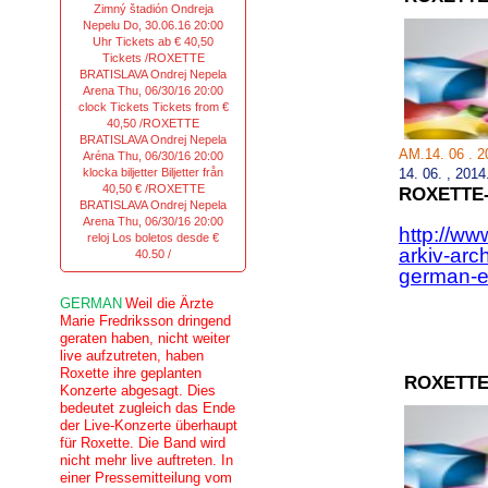
Zimný štadión Ondreja
Nepelu Do, 30.06.16 20:00
Uhr Tickets ab € 40,50
Tickets /ROXETTE
BRATISLAVA Ondrej Nepela
Arena Thu, 06/30/16 20:00
clock Tickets Tickets from €
40,50 /ROXETTE
BRATISLAVA Ondrej Nepela
AM.14. 06 . 
Aréna Thu, 06/30/16 20:00
klocka biljetter Biljetter från
14.
06.
,
2014
40,50 € /ROXETTE
ROXETTE
BRATISLAVA Ondrej Nepela
Arena Thu, 06/30/16 20:00
http://ww
reloj Los boletos desde €
arkiv-arc
40.50 /
german-en
GERMAN
Weil die Ärzte
Marie Fredriksson dringend
geraten haben, nicht weiter
live aufzutreten, haben
Roxette ihre geplanten
ROXETTE
Konzerte abgesagt. Dies
bedeutet zugleich das Ende
der Live-Konzerte überhaupt
für Roxette. Die Band wird
nicht mehr live auftreten. In
einer Pressemitteilung vom