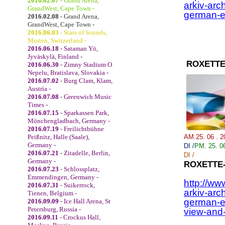
2016.02.07
- Grand Arena,
arkiv-arc
GrandWest, Cape Town -
german-e
2016.02.08
- Grand Arena,
GrandWest, Cape Town -
2016.06.03
- Stars of Sounds,
Murten, Switzerland -
2016.06.18
- Sataman Yö,
Jyväskylä, Finland -
ROXETTE
2016.06.30
- Zimny Stadium O
Nepelu, Bratislava, Slovakia -
2016.07.02
- Burg Clam, Klam,
Austria -
2016.07.08
- Greenwich Music
Times -
2016.07.15
- Sparkassen Park,
Mönchengladbach, Germany -
2016.07.19
- Freilichtbühne
Peißnitz, Halle (Saale),
AM.25. 06 . 
Germany -
DI /
PM. 25.
0
2016.07.21
- Zitadelle, Berlin,
DI
/
Germany -
ROXETTE
2016.07.23
- Schlossplatz,
Emmendingen, Germany -
http://ww
2016.07.31
- Suikerrock,
arkiv-arc
Tienen, Belgium -
german-e
2016.09.09
- Ice Hall Arena, St
Petersburg, Russia -
view-and
2016.09.11
- Crockus Hall,