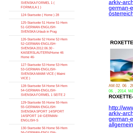
arkiv-arc
SVENSKA FORMEL 1 (
german-en
FORMULA 1 )
österreic
124-Startseite ( Home ) 28
125-Startseite 51 Home 51-Hem
51-GERMAN-ENGLISH-
SVENSKA Urlaub in Prag
126-Startseite 52 Home 52-Hem
ROXETTE
52-GERMAN-ENGLISH-
SVENSKA 2012.06.30 -
KAISERSLAUTERN/Home 46
Home 46-
127-Startseite 53 Home 53-Hem
53-GERMAN-ENGLISH-
SVENSKA MAIMI VICE ( Maimi
VICE )
AM.02. 06 . 
128-Startseite 54 Home 54-Hem
54-GERMAN-ENGLISH-
06.
,
2014.
Må
SVENSKA FORMEL 1 SEITE 2
ROXETTE
129-Startseite 55 Home 55-Hem
http://ww
55-GERMAN-ENGLISH-
SVENSKA SPORT 14/SPORT
arkiv-arc
14/SPORT 14/-GERMAN-
german-e
ENGLISH-S
allgemein
130-Startseite 56 Home 56-Hem
56-GERMAN-ENGLISH-