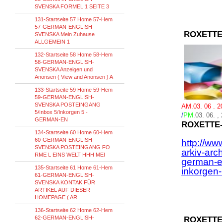
SVENSKA FORMEL 1 SEITE 3
131-Startseite 57 Home 57-Hem
57-GERMAN-ENGLISH-
ROXETTE
SVENSKA Mein Zuhause
ALLGEMEIN 1
132-Startseite 58 Home 58-Hem
58-GERMAN-ENGLISH-
SVENSKA Anzeigen und
Anonsen ( View and Anonsen ) A
133-Startseite 59 Home 59-Hem
59-GERMAN-ENGLISH-
SVENSKA POSTEINGANG
AM.03. 06 . 
5/Inbox 5/Inkorgen 5 -
/
PM
.03
.
06.
,
GERMAN-EN
ROXETTE
134-Startseite 60 Home 60-Hem
60-GERMAN-ENGLISH-
http://ww
SVENSKA POSTEINGANG FO
arkiv-arc
RME L EINS WELT HHH MEI
german-e
135-Startseite 61 Home 61-Hem
inkorgen
61-GERMAN-ENGLISH-
SVENSKA KONTAK FÜR
ARTIKEL AUF DIESER
HOMEPAGE ( AR
136-Startseite 62 Home 62-Hem
62-GERMAN-ENGLISH-
ROXETTE