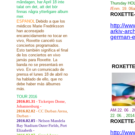
måndagen, har April 18 inte
Thursday
HOL
talat om det, att det bör
/
Enm. 19.
06a
finnas några ytterligare album
ROXETTE
mer.
ESPANOL
Debido a que los
http://ww
médicos Marie Fredriksson
arkiv-arc
han aconsejado
encarecidamente no tocar en
german-en
vivo, Roxette canceló sus
conciertos programados.
Esto también significa el final
de los conciertos en vivo
jamás para Roxette. La
banda no se presentará en
ROXETTE
vivo. En un comunicado de
prensa el lunes 18 de abril no
ha hablado de ello, que no
debe haber más álbumes
más.
TOUR 2016
2016.01.31
- Ticketpro Dome,
Johannesburg -
AM.22. 06 . 
2016.02.02
- CC Durban Arena,
22.
06.
,
2014
Durban -
2016.02.05
- Nelson Mandela
ROXETTE
Bay Stadium Outer Fields, Port
Elizabeth -
http://ww