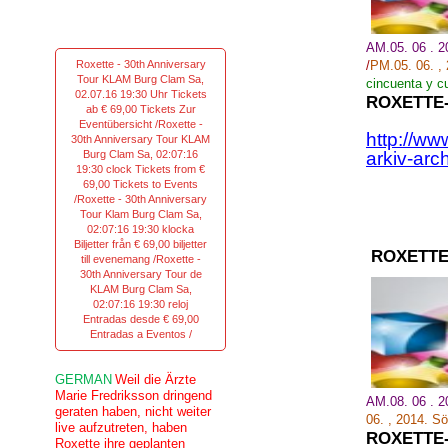
AM.05. 06 . 
Roxette - 30th Anniversary
/
PM.05.
06.
,
Tour KLAM Burg Clam Sa,
cincuenta y c
02.07.16 19:30 Uhr Tickets
ROXETTE
ab € 69,00 Tickets Zur
Eventübersicht /Roxette -
http://ww
30th Anniversary Tour KLAM
Burg Clam Sa, 02:07:16
arkiv-arc
19:30 clock Tickets from €
69,00 Tickets to Events
/Roxette - 30th Anniversary
Tour Klam Burg Clam Sa,
02:07:16 19:30 klocka
Biljetter från € 69,00 biljetter
ROXETTE
till evenemang /Roxette -
30th Anniversary Tour de
KLAM Burg Clam Sa,
02:07:16 19:30 reloj
Entradas desde € 69,00
Entradas a Eventos /
GERMAN
Weil die Ärzte
Marie Fredriksson dringend
AM.08. 06 . 
geraten haben, nicht weiter
06.
,
2014.
Sö
live aufzutreten, haben
ROXETTE
Roxette ihre geplanten