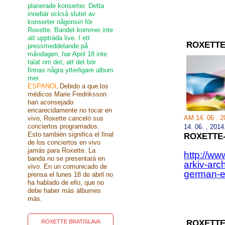
planerade konserter. Detta
innebär också slutet av
konserter någonsin för
Roxette. Bandet kommer inte
att uppträda live. I ett
ROXETTE
pressmeddelande på
måndagen, har April 18 inte
talat om det, att det bör
finnas några ytterligare album
mer.
ESPANOL
Debido a que los
médicos Marie Fredriksson
han aconsejado
encarecidamente no tocar en
AM.14. 06 . 
vivo, Roxette canceló sus
conciertos programados.
14.
06.
,
2014
Esto también significa el final
ROXETTE
de los conciertos en vivo
jamás para Roxette. La
http://ww
banda no se presentará en
arkiv-arc
vivo. En un comunicado de
german-e
prensa el lunes 18 de abril no
ha hablado de ello, que no
debe haber más álbumes
más.
ROXETTE BRATISLAVA
ROXETTE