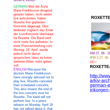
Moskva, Russia
-
GERMAN
Weil die Ärzte
Marie Fredriksson dringend
geraten haben, nicht weiter
ROXETTE
live aufzutreten, haben
Roxette ihre geplanten
Konzerte abgesagt. Dies
bedeutet zugleich das Ende
der Live-Konzerte überhaupt
für Roxette. Die Band wird
nicht mehr live auftreten. In
einer Pressemitteilung vom
Montag, 18. April, wurde
AM.27. 06 . 
jedoch nicht davon
gesprochen, dass es keine
/
PM.
0,27
.
06.
weiteren Alben mehr geben
DO
/
soll.
ROXETTE
ENGLISH
Because the
doctors Marie Fredriksson
http://ww
have strongly advised not to
arkiv-arc
play live, Roxette canceled
german-e
their scheduled concerts.
This also means the end of
inkorgen
the live concerts ever for
Roxette. The band will not
perform live. In a press
release on Monday, April 18
has not talked about it, that