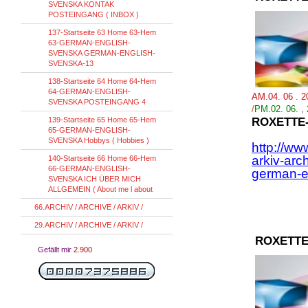
SVENSKA KONTAK
POSTEINGANG ( INBOX )
137-Startseite 63 Home 63-Hem
63-GERMAN-ENGLISH-
SVENSKA GERMAN-ENGLISH-
SVENSKA-13
138-Startseite 64 Home 64-Hem
64-GERMAN-ENGLISH-
AM.04. 06 . 
SVENSKA POSTEINGANG 4
/
PM.02.
06.
,
139-Startseite 65 Home 65-Hem
ROXETTE
65-GERMAN-ENGLISH-
SVENSKA Hobbys ( Hobbies )
http://ww
arkiv-arc
140-Startseite 66 Home 66-Hem
66-GERMAN-ENGLISH-
german-en
SVENSKA ICH ÜBER MICH
ALLGEMEIN ( About me l about
66.ARCHIV / ARCHIVE / ARKIV /
29.ARCHIV / ARCHIVE / ARKIV /
ROXETTE
Gefällt mir
2.900