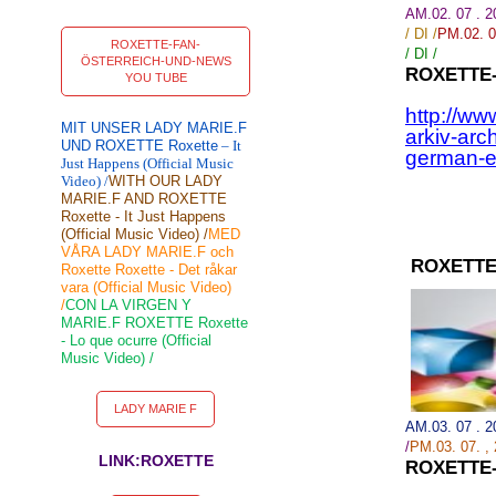
AM.02. 07 . 
/
DI /
PM.02.
0
ROXETTE-FAN-
/ DI
/
ÖSTERREICH-UND-NEWS
ROXETTE
YOU TUBE
http://ww
MIT UNSER LADY MARIE.F
arkiv-arc
UND ROXETTE Roxette
– It
german-e
Just Happens (Official Music
Video) /
WITH OUR LADY
MARIE.F AND ROXETTE
Roxette - It Just Happens
(Official Music Video) /
MED
VÅRA LADY MARIE.F och
ROXETTE
Roxette Roxette - Det råkar
vara (Official Music Video)
/
CON LA VIRGEN Y
MARIE.F ROXETTE Roxette
- Lo que ocurre (Official
Music Video) /
LADY MARIE F
AM.03. 07 . 
/
PM.03.
07.
,
LINK:ROXETTE
ROXETTE