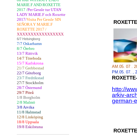
MARIE.F AND ROXETTE
2017 /
Per Gessle tur UTAN
LADY MARIE.F och Roxette
2017/
Visita Per Gessle SIN
ROXETTE
SEÑORA Y MARIE.F
ROXETTE 2017 /
XXXXXXXXXXXXXXXXX
6/7 Helsingborg
7/7 Oskarhamn
8/7 Örebro
13/7 Rättvik
14/7 Töreboda
15/7 Karlskrona
AM.05. 07 . 
21/7 Grebbestad
PM.05.
07.
,
22/7 Göteborg
ROXETTE
23/7 Fredrikstad
27/7 Stockholm
28/7 Östersund
http://ww
29/7 Piteå
arkiv-arc
1/8 Borgholm
german-e
2/8 Malmö
3/8 Arvika
11/8 Halmstad
12/8 Linköping
18/8 Uppsala
19/8 Eskilstuna
ROXETTE