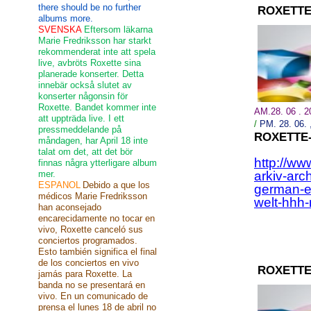
there should be no further
ROXETTE
albums more.
SVENSKA
Eftersom läkarna
Marie Fredriksson har starkt
rekommenderat inte att spela
live, avbröts Roxette sina
planerade konserter. Detta
innebär också slutet av
konserter någonsin för
Roxette. Bandet kommer inte
AM.28. 06 . 
att uppträda live. I ett
/
PM. 28.
06.
pressmeddelande på
ROXETTE
måndagen, har April 18 inte
talat om det, att det bör
http://ww
finnas några ytterligare album
mer.
arkiv-arc
ESPANOL
Debido a que los
german-en
médicos Marie Fredriksson
welt-hhh-
han aconsejado
encarecidamente no tocar en
vivo, Roxette canceló sus
conciertos programados.
Esto también significa el final
de los conciertos en vivo
ROXETTE
jamás para Roxette. La
banda no se presentará en
vivo. En un comunicado de
prensa el lunes 18 de abril no