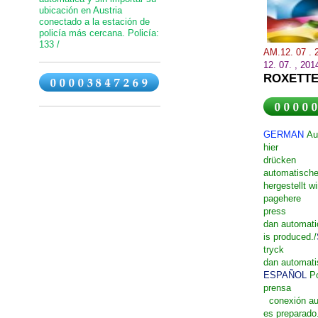
ubicación en Austria
conectado a la estación de
policía más cercana. Policía:
133 /
AM.12. 07 .
12.
07.
,
201
ROXETTE
GERMAN
Au
hier
drücken
automatische
hergestellt wi
page
here
press
dan
automati
is
produced
./
tryck
dan
automati
ESPAÑOL
P
prensa
conexión a
es
preparado