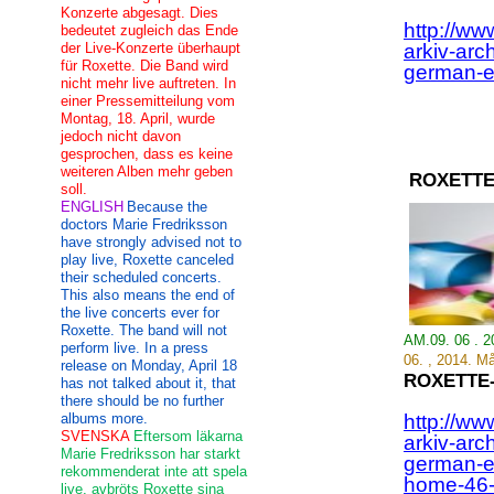
Konzerte abgesagt. Dies
http://ww
bedeutet zugleich das Ende
der Live-Konzerte überhaupt
arkiv-arc
für Roxette. Die Band wird
german-en
nicht mehr live auftreten. In
einer Pressemitteilung vom
Montag, 18. April, wurde
jedoch nicht davon
gesprochen, dass es keine
weiteren Alben mehr geben
ROXETTE
soll.
ENGLISH
Because the
doctors Marie Fredriksson
have strongly advised not to
play live, Roxette canceled
their scheduled concerts.
This also means the end of
the live concerts ever for
Roxette. The band will not
AM.09. 06 . 
perform live. In a press
06.
,
2014.
Må
release on Monday, April 18
ROXETTE
has not talked about it, that
there should be no further
albums more.
http://ww
SVENSKA
Eftersom läkarna
arkiv-arc
Marie Fredriksson har starkt
german-e
rekommenderat inte att spela
home-46
live, avbröts Roxette sina