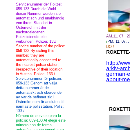
Servicenummer der Polizei:
059-133 Durch die Wahl
dieser Nummer werden sie
automatisch und unabhängig
von ihrem Standort in
Österreich mit der
nächstgelegenen
AM.11. 07 . 
Polizeidienststelle
verbunden. Polizei: 133/
/
PM. 11.
07.
,
Service number of the police:
DO
/
059-133 By dialing this
ROXETTE
number, they are
automatically connected to
http://ww
the nearest police station,
arkiv-arc
irrespective of their location
german-e
in Austria. Police: 133 /
Servicenummer för polisen:
about-me-
059-133 Genom att välja
detta nummer är de
automatiskt och oberoende
av var de befinner sig i
Österrike som är ansluten till
närmaste polisstation. Polis:
ROXETT
133 /
Número de servicio para la
policía: 059-133 Al elegir este
número son de forma
automática y sin importar su