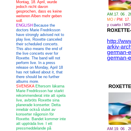
Montag, 18. April, wurde
jedoch nicht davon
gesprochen, dass es keine
AM.17. 06 . 
weiteren Alben mehr geben
MO
/
PM. 17
soll.
y cuarto
/
MO
ENGLISH
Because the
ROXETTE
doctors Marie Fredriksson
have strongly advised not to
play live, Roxette canceled
http://ww
their scheduled concerts.
arkiv-arc
This also means the end of
german-en
the live concerts ever for
german-e
Roxette. The band will not
perform live. In a press
release on Monday, April 18
has not talked about it, that
there should be no further
albums more.
ROXETTE
SVENSKA
Eftersom läkarna
Marie Fredriksson har starkt
rekommenderat inte att spela
live, avbröts Roxette sina
planerade konserter. Detta
innebär också slutet av
konserter någonsin för
Roxette. Bandet kommer inte
att uppträda live. I ett
pressmeddelande på
AM.19. 06 .