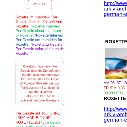
http://ww
ROXETTE
arkiv-arc
german-e
Roxette im Interview: Per
Gessle über die Zukunft von
Roxette! /
Roxette Interview:
Per Gessle about the future
of Roxette! /
Roxette Intervju:
Per Gessle om framtiden för
ROXETTE
Roxette! /
Roxette Entrevista:
Per Gessle sobre el futuro de
Roxette! /
Roxette im Interview: Per
Gessle über die Zukunft von
Roxette! /Roxette Interview:
Per Gessle about the future
AM.05. 07 . 
of Roxette! /Roxette Intervju:
Per Gessle om framtiden för
FR /
PM.
0,05
.
Roxette! /Roxette
00:03
/
FR /
Entrevista: Per Gessle
ROXETTE
sobre el futuro de Roxette! /
http://ww
Per Gessle auf Tour OHNE
arkiv-arc
LADY MARIE.F UND
german-e
ROXETTE 2017 /
Per Gessle
on tour WITHOUT LADY