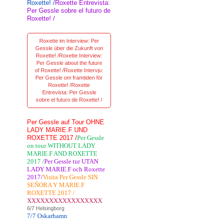
Roxette! /
Roxette Entrevista:
Per Gessle sobre el futuro de
Roxette! /
Roxette im Interview: Per
Gessle über die Zukunft von
Roxette! /Roxette Interview:
Per Gessle about the future
of Roxette! /Roxette Intervju:
Per Gessle om framtiden för
Roxette! /Roxette
Entrevista: Per Gessle
sobre el futuro de Roxette! /
Per Gessle auf Tour OHNE
LADY MARIE.F UND
ROXETTE 2017 /
Per Gessle
on tour WITHOUT LADY
MARIE.F AND ROXETTE
2017 /
Per Gessle tur UTAN
LADY MARIE.F och Roxette
2017/
Visita Per Gessle SIN
SEÑORA Y MARIE.F
ROXETTE 2017 /
XXXXXXXXXXXXXXXXX
6/7 Helsingborg
7/7 Oskarhamn