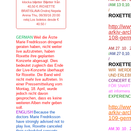
klocka biljetter Biljetter från
/
AM.13 0,10. 
40,50 € /ROXETTE
/
BRATISLAVA Ondrej Nepela
ROXETTE
Arena Thu, 06/30/16 20:00
reloj Los boletos desde €
40.50 /
http://w
arkiv-ar
108-germ
GERMAN
Weil die Ärzte
Marie Fredriksson dringend
geraten haben, nicht weiter
AM.27 .10 . 
live aufzutreten, haben
/
AM.27 0,10. 
Roxette ihre geplanten
/
Konzerte abgesagt. Dies
ROXETTE
bedeutet zugleich das Ende
der Live-Konzerte überhaupt
WIR WERDE
für Roxette. Die Band wird
UND ERLEB
nicht mehr live auftreten. In
CONCERT E
einer Pressemitteilung vom
FÖR SNART
Montag, 18. April, wurde
att informera 
jedoch nicht davon
EXPERIENC
gesprochen, dass es keine
weiteren Alben mehr geben
http://w
soll.
arkiv-ar
ENGLISH
Because the
doctors Marie Fredriksson
109-germ
have strongly advised not to
play live, Roxette canceled
AM.30 .10 .
their scheduled concerts.