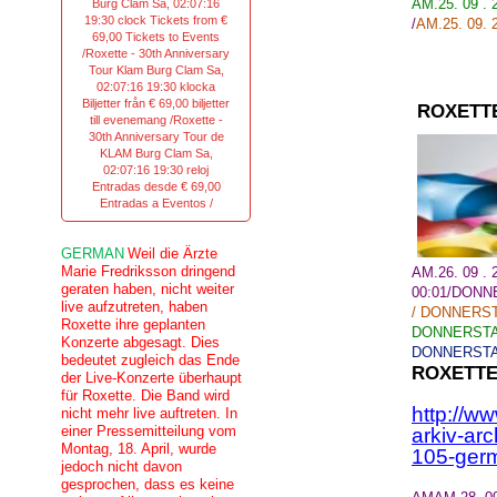
AM.25. 09 .
Burg Clam Sa, 02:07:16
19:30 clock Tickets from €
/
AM
.25.
09.
69,00 Tickets to Events
/Roxette - 30th Anniversary
Tour Klam Burg Clam Sa,
02:07:16 19:30 klocka
Biljetter från € 69,00 biljetter
ROXETT
till evenemang /Roxette -
30th Anniversary Tour de
KLAM Burg Clam Sa,
02:07:16 19:30 reloj
Entradas desde € 69,00
Entradas a Eventos /
GERMAN
Weil die Ärzte
Marie Fredriksson dringend
AM.26. 09 .
geraten haben, nicht weiter
00:01/DONN
live aufzutreten, haben
/
DONNERSTA
Roxette ihre geplanten
DONNERSTAG
Konzerte abgesagt. Dies
DONNERSTAG
bedeutet zugleich das Ende
ROXETTE
der Live-Konzerte überhaupt
für Roxette. Die Band wird
http://w
nicht mehr live auftreten. In
einer Pressemitteilung vom
arkiv-ar
Montag, 18. April, wurde
105-germ
jedoch nicht davon
gesprochen, dass es keine