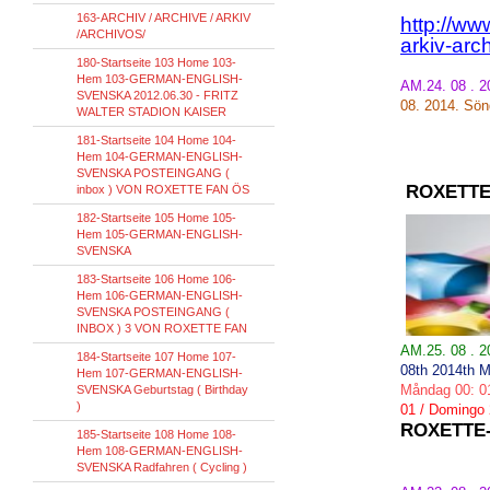
163-ARCHIV / ARCHIVE / ARKIV
http://ww
/ARCHIVOS/
arkiv-arc
180-Startseite 103 Home 103-
Hem 103-GERMAN-ENGLISH-
AM.24. 08 . 
SVENSKA 2012.06.30 - FRITZ
08.
2014.
Sön
WALTER STADION KAISER
181-Startseite 104 Home 104-
Hem 104-GERMAN-ENGLISH-
SVENSKA POSTEINGANG (
ROXETTE
inbox ) VON ROXETTE FAN ÖS
182-Startseite 105 Home 105-
Hem 105-GERMAN-ENGLISH-
SVENSKA
183-Startseite 106 Home 106-
Hem 106-GERMAN-ENGLISH-
SVENSKA POSTEINGANG (
INBOX ) 3 VON ROXETTE FAN
AM.25. 08 . 
184-Startseite 107 Home 107-
08th
2014th
M
Hem 107-GERMAN-ENGLISH-
Måndag
00
:
0
SVENSKA Geburtstag ( Birthday
)
01
/
Domingo
ROXETTE
185-Startseite 108 Home 108-
Hem 108-GERMAN-ENGLISH-
SVENSKA Radfahren ( Cycling )