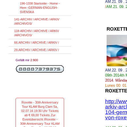
AM.21. 09 .
196-1338 Startseite - Home -
/
AM
.21.
09.
Hem -GERMAN-ENGLISH-
SVENSKA
141-ARCHIV / ARCHIVE / ARKIV
/ARCHIVOS/
ROXETT
118-ARCHIV / ARCHIVE / ARKIV
/ARCHIVOS/
66.ARCHIV / ARCHIVE / ARKIV /
29.ARCHIV / ARCHIVE / ARKIV /
Gefällt mir
2.900
AM.22. 09 .
09th
2014th
2014.
Månda
Lunes
00
:
01
ROXETTE
http://w
Roxette - 30th Anniversary
arkiv-ar
Tour KLAM Burg Clam Sa,
02.07.16 19:30 Uhr Tickets
104-germ
ab € 69,00 Tickets Zur
von-roxet
Eventübersicht /Roxette -
30th Anniversary Tour KLAM