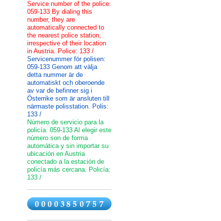
Service number of the police:
059-133 By dialing this
number, they are
automatically connected to
the nearest police station,
irrespective of their location
in Austria. Police: 133 /
Servicenummer för polisen:
059-133 Genom att välja
detta nummer är de
automatiskt och oberoende
av var de befinner sig i
Österrike som är ansluten till
närmaste polisstation. Polis:
133 /
Número de servicio para la
policía: 059-133 Al elegir este
número son de forma
automática y sin importar su
ubicación en Austria
conectado a la estación de
policía más cercana. Policía:
133 /