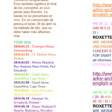
Esto también significa el final
http://w
de los conciertos en vivo
arkiv-ar
jamás para Roxette. La
english-
banda no se presentará en
vivo. En un comunicado de
AM.09 .11 . 
prensa el lunes 18 de abril no
ha hablado de ello, que no
/
AM.09 0,11. 
debe haber más álbumes
DI /
más.
ROXETTE
WIR WERDE
TOUR 2016
2016.01.31
- Ticketpro Dome,
UND ERLEB
Johannesburg -
CONCERT E
2016.02.02
- CC Durban Arena,
FÖR SNART
Durban -
att informera 
2016.02.05
- Nelson Mandela
EXPERIENC
Bay Stadium Outer Fields, Port
Elizabeth -
http://w
2016.02.07
- Grand Arena,
arkiv-ar
GrandWest, Cape Town -
2016.02.08
- Grand Arena,
english-
GrandWest, Cape Town -
2016.06.03
- Stars of Sounds,
AM.01.12 . 2
Murten, Switzerland -
/ 20: 16 /
AM.0
2016.06.18
- Sataman Yö,
00: 02 / DI / 
Jyväskylä, Finland -
ROXETTE
2016.06.30
- Zimny Stadium O
Nepelu, Bratislava, Slovakia -
WIR WERDE