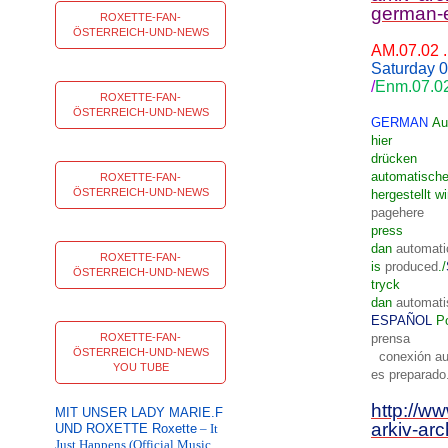
german-e
ROXETTE-FAN-
ÖSTERREICH-UND-NEWS
AM.07.02 
Saturday 0
/
Enm.07.02
ROXETTE-FAN-
ÖSTERREICH-UND-NEWS
GERMAN
Au
hier
drücken
automatische
ROXETTE-FAN-
ÖSTERREICH-UND-NEWS
hergestellt wi
pagehere
press
dan
automatic
ROXETTE-FAN-
is
produced
./
ÖSTERREICH-UND-NEWS
tryck
dan
automati
ESPAÑOL
P
ROXETTE-FAN-
prensa
ÖSTERREICH-UND-NEWS
conexión au
YOU TUBE
es
preparado
http://w
MIT UNSER LADY MARIE.F
arkiv-arc
UND ROXETTE Roxette
– It
Just Happens (Official Music