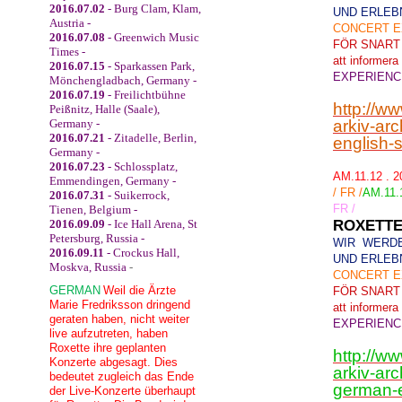
2016.07.02
- Burg Clam, Klam,
UND ERLEB
Austria -
CONCERT E
2016.07.08
- Greenwich Music
FÖR SNART
Times -
att informera 
2016.07.15
- Sparkassen Park,
EXPERIENC
Mönchengladbach, Germany -
2016.07.19
- Freilichtbühne
http://w
Peißnitz, Halle (Saale),
Germany -
arkiv-ar
2016.07.21
- Zitadelle, Berlin,
english-
Germany -
2016.07.23
- Schlossplatz,
AM.11.12 . 
Emmendingen, Germany -
/ FR /
AM.11.1
2016.07.31
- Suikerrock,
FR /
Tienen, Belgium -
2016.09.09
- Ice Hall Arena, St
ROXETTE
Petersburg, Russia -
WIR WERDE
2016.09.11
- Crockus Hall,
UND ERLEB
Moskva, Russia
-
CONCERT E
GERMAN
Weil die Ärzte
FÖR SNART
Marie Fredriksson dringend
att informera 
geraten haben, nicht weiter
EXPERIENC
live aufzutreten, haben
Roxette ihre geplanten
http://w
Konzerte abgesagt. Dies
arkiv-ar
bedeutet zugleich das Ende
german-e
der Live-Konzerte überhaupt