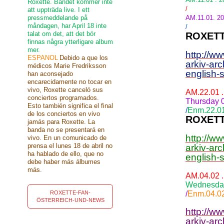
Roxette. Bandet kommer inte
/
att uppträda live. I ett
pressmeddelande på
AM.11.01. 20
måndagen, har April 18 inte
/
talat om det, att det bör
ROXETT
finnas några ytterligare album
mer.
http://w
ESPANOL
Debido a que los
arkiv-ar
médicos Marie Fredriksson
english-
han aconsejado
encarecidamente no tocar en
vivo, Roxette canceló sus
AM.22.01 
conciertos programados.
Thursday 0
Esto también significa el final
/
Enm.22.01
de los conciertos en vivo
ROXETT
jamás para Roxette. La
banda no se presentará en
http://w
vivo. En un comunicado de
prensa el lunes 18 de abril no
arkiv-ar
ha hablado de ello, que no
english-
debe haber más álbumes
más.
AM.04.02 
Wednesday 
ROXETTE-FAN-
/
Enm.04.02
ÖSTERREICH-UND-NEWS
http://w
arkiv-ar