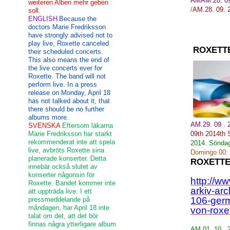
AMAM.28. 09
weiteren Alben mehr geben
/
AM
.28.
09.
soll.
ENGLISH
Because the
doctors Marie Fredriksson
have strongly advised not to
play live, Roxette canceled
ROXETT
their scheduled concerts.
This also means the end of
the live concerts ever for
Roxette. The band will not
perform live. In a press
release on Monday, April 18
has not talked about it, that
there should be no further
albums more.
AM.29. 09 .
SVENSKA
Eftersom läkarna
Marie Fredriksson har starkt
09th
2014th
rekommenderat inte att spela
2014.
Sönda
live, avbröts Roxette sina
Domingo
00
:
planerade konserter. Detta
ROXETTE
innebär också slutet av
konserter någonsin för
http://w
Roxette. Bandet kommer inte
arkiv-ar
att uppträda live. I ett
106-germ
pressmeddelande på
måndagen, har April 18 inte
von-roxet
talat om det, att det bör
finnas några ytterligare album
AM.01. 10 .