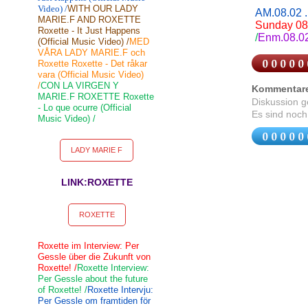
Video) /
WITH OUR LADY
AM.08.02 
MARIE.F AND ROXETTE
Sunday 08:
Roxette - It Just Happens
/
Enm.08.02
(Official Music Video) /
MED
VÅRA LADY MARIE.F och
Roxette Roxette - Det råkar
vara (Official Music Video)
/
CON LA VIRGEN Y
Kommentar
MARIE.F ROXETTE Roxette
Diskussion 
- Lo que ocurre (Official
Es sind noch
Music Video) /
LADY MARIE F
LINK:ROXETTE
ROXETTE
Roxette im Interview: Per
Gessle über die Zukunft von
Roxette! /
Roxette Interview:
Per Gessle about the future
of Roxette! /
Roxette Intervju:
Per Gessle om framtiden för