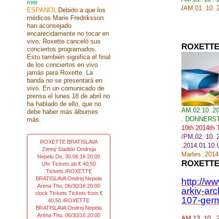
mer.
/
AM.01. 10. 
ESPANOL
Debido a que los
médicos Marie Fredriksson
han aconsejado
encarecidamente no tocar en
vivo, Roxette canceló sus
ROXETTE
conciertos programados.
Esto también significa el final
de los conciertos en vivo
jamás para Roxette. La
banda no se presentará en
vivo. En un comunicado de
prensa el lunes 18 de abril no
ha hablado de ello, que no
AM.02.10 .2
debe haber más álbumes
. DONNERST
más.
10th 2014th 
/
PM.02. 10. 2
ROXETTE BRATISLAVA
.2014.01.10.
Zimný štadión Ondreja
Martes .2014
Nepelu Do, 30.06.16 20:00
ROXETTE
Uhr Tickets ab € 40,50
Tickets /ROXETTE
BRATISLAVA Ondrej Nepela
http://w
Arena Thu, 06/30/16 20:00
arkiv-ar
clock Tickets Tickets from €
107-germ
40,50 /ROXETTE
BRATISLAVA Ondrej Nepela
Aréna Thu, 06/30/16 20:00
AM.13 .10 .