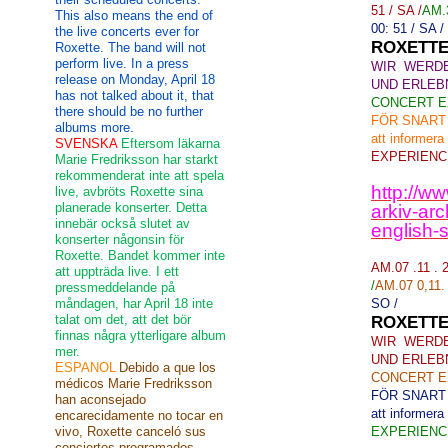
51 / SA /
AM.3
This also means the end of
00: 51 / SA /
the live concerts ever for
ROXETTE
Roxette. The band will not
perform live. In a press
WIR WERDE
release on Monday, April 18
UND ERLEB
has not talked about it, that
CONCERT E
there should be no further
FÖR SNART
albums more.
att informera 
SVENSKA
Eftersom läkarna
EXPERIENC
Marie Fredriksson har starkt
rekommenderat inte att spela
http://w
live, avbröts Roxette sina
planerade konserter. Detta
arkiv-ar
innebär också slutet av
english-
konserter någonsin för
Roxette. Bandet kommer inte
AM.07 .11 . 
att uppträda live. I ett
/
AM.07 0,11. 
pressmeddelande på
måndagen, har April 18 inte
SO /
talat om det, att det bör
ROXETTE
finnas några ytterligare album
WIR WERDE
mer.
UND ERLEB
ESPANOL
Debido a que los
CONCERT E
médicos Marie Fredriksson
FÖR SNART
han aconsejado
att informera 
encarecidamente no tocar en
vivo, Roxette canceló sus
EXPERIENC
conciertos programados.