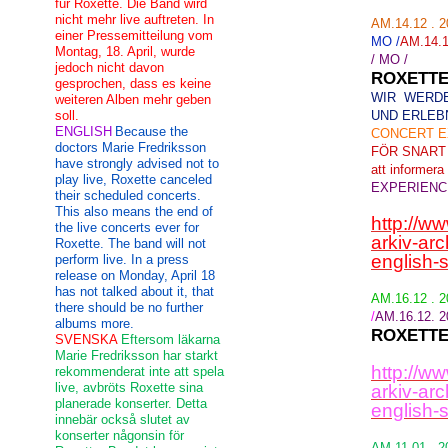
für Roxette. Die Band wird
nicht mehr live auftreten. In
AM.14.12 . 
einer Pressemitteilung vom
MO /
AM.14.1
Montag, 18. April, wurde
/ MO /
jedoch nicht davon
ROXETTE
gesprochen, dass es keine
WIR WERDE
weiteren Alben mehr geben
soll.
UND ERLEB
ENGLISH
Because the
CONCERT E
doctors Marie Fredriksson
FÖR SNART
have strongly advised not to
att informera 
play live, Roxette canceled
EXPERIENC
their scheduled concerts.
This also means the end of
http://w
the live concerts ever for
arkiv-ar
Roxette. The band will not
english-
perform live. In a press
release on Monday, April 18
has not talked about it, that
AM.16.12 . 
there should be no further
/
AM.16.12. 20
albums more.
ROXETTE
SVENSKA
Eftersom läkarna
Marie Fredriksson har starkt
http://w
rekommenderat inte att spela
live, avbröts Roxette sina
arkiv-ar
planerade konserter. Detta
english-
innebär också slutet av
konserter någonsin för
AM.11.01 . 