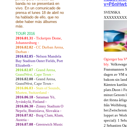
banda no se presentará en
v=P6nHwt
vivo. En un comunicado de
SVENSKA
prensa el lunes 18 de abril no
ha hablado de ello, que no
XXXXXXXXX
debe haber más álbumes
más.
TOUR 2016
2016.01.31
- Ticketpro Dome,
Johannesburg -
2016.02.02
- CC Durban Arena,
Durban -
2016.02.05
- Nelson Mandela
Ogier
ger bra
V
Bay Stadium Outer Fields, Port
bly.
Volkswag
Elizabeth -
Fransmannen
S
2016.02.07
- Grand Arena,
GrandWest, Cape Town -
dagen av
VM
2016.02.08
- Grand Arena,
bakom
sin
lan
GrandWest, Cape Town -
Kärnten
kartlä
2016.06.03
- Stars of Sounds,
plats.
Duon
i F
Murten, Switzerland -
minut
.
Genom
2016.06.18
- Sataman Yö,
det första
årlig
Jyväskylä, Finland -
från
Wolfsburg
2016.06.30
- Zimny Stadium O
her.Zwischens
Nepelu, Bratislava, Slovakia -
2016.07.02
- Burg Clam, Klam,
loppet
av Worl
Austria -
special
):
1
Seb
2016.07.08
- Greenwich Music
2
Sebastien
Og