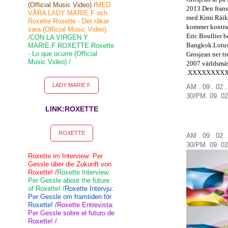
(Official Music Video) /
MED
2013.
Den fran
VÅRA LADY MARIE.F och
med
Kimi Räi
Roxette Roxette - Det råkar
kommer kontra
vara (Official Music Video)
Eric
Boullier
b
/
CON LA VIRGEN Y
Bangkok.Lotu
MARIE.F ROXETTE Roxette
- Lo que ocurre (Official
Grosjean
ner
tr
Music Video) /
2007
världsmä
.XXXXXXXX
LADY MARIE F
AM . 09 . 02 
30
/
PM.
09.
02
LINK:ROXETTE
ROXETTE
AM . 09 . 02 
30
/
PM.
09.
02
Roxette im Interview: Per
Gessle über die Zukunft von
Roxette! /
Roxette Interview:
Per Gessle about the future
of Roxette! /
Roxette Intervju:
Per Gessle om framtiden för
Roxette! /
Roxette Entrevista:
Per Gessle sobre el futuro de
Roxette! /