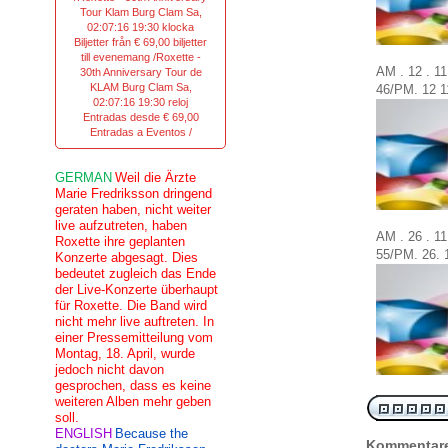
Tour Klam Burg Clam Sa,
02:07:16 19:30 klocka
Biljetter från € 69,00 biljetter
till evenemang /Roxette -
AM . 12 . 1
30th Anniversary Tour de
KLAM Burg Clam Sa,
46/
PM.
12
1
02:07:16 19:30 reloj
Entradas desde € 69,00
Entradas a Eventos /
GERMAN
Weil die Ärzte
Marie Fredriksson dringend
geraten haben, nicht weiter
live aufzutreten, haben
AM . 26 . 1
Roxette ihre geplanten
55/
PM.
26.
Konzerte abgesagt. Dies
bedeutet zugleich das Ende
der Live-Konzerte überhaupt
für Roxette. Die Band wird
nicht mehr live auftreten. In
einer Pressemitteilung vom
Montag, 18. April, wurde
jedoch nicht davon
gesprochen, dass es keine
weiteren Alben mehr geben
soll.
ENGLISH
Because the
Kommentar