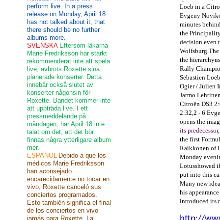
perform live. In a press
Loeb
in a Citr
release on Monday, April 18
Evgeny
Novik
has not talked about it, that
minutes behin
there should be no further
the Principalit
albums more.
decision
even
SVENSKA
Eftersom läkarna
Wolfsburg
.
The
Marie Fredriksson har starkt
the
hierarchy
u
rekommenderat inte att spela
Rally Champio
live, avbröts Roxette sina
planerade konserter. Detta
Sebastien
Loeb
innebär också slutet av
Ogier
/
Julien I
konserter någonsin för
Jarmo Lehtine
Roxette. Bandet kommer inte
Citroën DS3
2:
att uppträda live. I ett
2:32,2
- 6
Evg
pressmeddelande på
opens
the
imag
måndagen, har April 18 inte
its predecessor
talat om det, att det bör
the first
Formul
finnas några ytterligare album
mer.
Raikkonen
of
ESPANOL
Debido a que los
Monday eveni
médicos Marie Fredriksson
Lotus
showed
t
han aconsejado
put into this
ca
encarecidamente no tocar en
Many new idea
vivo, Roxette canceló sus
his
appearance
conciertos programados.
introduced its
Esto también significa el final
de los conciertos en vivo
http://ww
jamás para Roxette. La