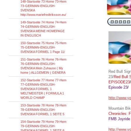
148-Startseite 73 Home 73-Hem
73-GERMAN-ENGLISH-
SVENSKA
http://www.mariefredtriksson.eu/
149-Startseite 74 Home 74-Hem
74-GERMAN-ENGLISH-
SVENSKA MEINE HOMEPAGE
IN ENGLISCH
150-Startseite 75 Home 75-Hem
75-GERMAN-ENGLISH-
SVENSKA FORMEL 1 Page 11/
151-Startseite 76 Home 76-Hem
76-GERMAN-ENGLISH-
SVENSKA Mein Zuhause ( My
Red Bull
Sign
home ) ALLGEMEIN ( GENERA
23/
Red Bull
S
152-Startseite 77 Home 77-Hem
EPISODE
23
/
77-GERMAN-ENGLISH-
Episode
23
/
SVENSKA FORMEL 1
WELTMEISTER ( FORMULA 1
http://www.
WORLD CHAMP
153-Startseite 78 Home 78-Hem
Mountain Bik
78-GERMAN-ENGLISH-
Chronicles
:
SVENSKA FORMEL 1 SEITE 5
FMB
Joyride
154-Startseite 79 Home 79-Hem
79-GERMAN-ENGLISH-
http://www.
SVENSKA FORMEL 1 SEITE 6