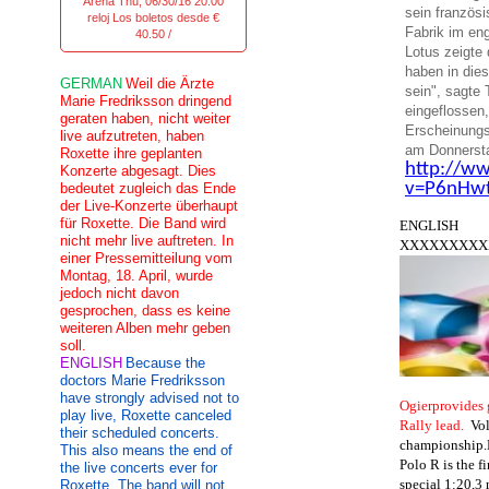
Arena Thu, 06/30/16 20:00
sein französ
reloj Los boletos desde €
Fabrik im en
40.50 /
Lotus zeigte 
haben in die
GERMAN
Weil die Ärzte
sein", sagte
Marie Fredriksson dringend
eingeflossen
geraten haben, nicht weiter
Erscheinungs
live aufzutreten, haben
am Donnersta
Roxette ihre geplanten
http://w
Konzerte abgesagt. Dies
v=P6nHw
bedeutet zugleich das Ende
der Live-Konzerte überhaupt
für Roxette. Die Band wird
ENGLISH
nicht mehr live auftreten. In
XXXXXXXXX
einer Pressemitteilung vom
Montag, 18. April, wurde
jedoch nicht davon
gesprochen, dass es keine
weiteren Alben mehr geben
soll.
ENGLISH
Because the
doctors Marie Fredriksson
have strongly advised not to
Ogier
provides
play live, Roxette canceled
Rally
lead.
Vo
their scheduled concerts.
championship.
This also means the end of
Polo
R is the
fi
the live concerts ever for
special
1:20,3
Roxette. The band will not