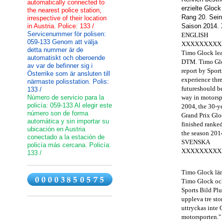
automatically connected to
erzielte Glock
the nearest police station,
Rang 20. Sein
irrespective of their location
in Austria. Police: 133 /
Saison 201
Servicenummer för polisen:
ENGLISH
059-133 Genom att välja
XXXXXXXXX
detta nummer är de
Timo Glock
le
automatiskt och oberoende
DTM
.
Timo Gl
av var de befinner sig i
report
by
Sport
Österrike som är ansluten till
experience
thr
närmaste polisstation. Polis:
future
should
b
133 /
Número de servicio para la
way
in motorsp
policía: 059-133 Al elegir este
2004, the
30-
y
número son de forma
Grand Prix
Glo
automática y sin importar su
finished
ranke
ubicación en Austria
the season
201
conectado a la estación de
SVENSKA
policía más cercana. Policía:
XXXXXXXXX
133 /
Timo Glock
lä
Timo Glock
oc
Sports
Bild
Plu
uppleva
tre
sto
uttryckas
inte
motorsporten
.
"