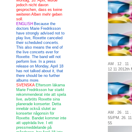
Montag, 18. April, wurde
jedoch nicht davon
gesprochen, dass es keine
weiteren Alben mehr geben
soll.
ENGLISH
Because the
doctors Marie Fredriksson
have strongly advised not to
play live, Roxette canceled
their scheduled concerts.
This also means the end of
the live concerts ever for
Roxette. The band will not
perform live. In a press
AM . 12 . 11 
release on Monday, April 18
12
11
2012th
has not talked about it, that
there should be no further
albums more.
SVENSKA
Eftersom läkarna
Marie Fredriksson har starkt
rekommenderat inte att spela
live, avbröts Roxette sina
planerade konserter. Detta
innebär också slutet av
AM . 26 . 11 
konserter någonsin för
55/
PM.
26.
11
Roxette. Bandet kommer inte
att uppträda live. I ett
pressmeddelande på