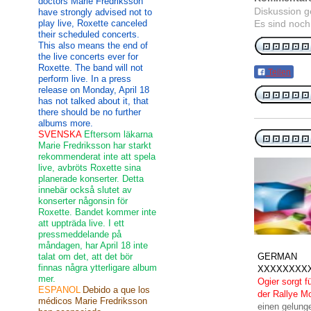
doctors Marie Fredriksson
Diskussion 
have strongly advised not to
play live, Roxette canceled
Es sind noch
their scheduled concerts.
This also means the end of
the live concerts ever for
Roxette. The band will not
Teilen
perform live. In a press
release on Monday, April 18
has not talked about it, that
there should be no further
albums more.
SVENSKA
Eftersom läkarna
Marie Fredriksson har starkt
rekommenderat inte att spela
live, avbröts Roxette sina
planerade konserter. Detta
innebär också slutet av
konserter någonsin för
Roxette. Bandet kommer inte
att uppträda live. I ett
pressmeddelande på
måndagen, har April 18 inte
talat om det, att det bör
GERMAN
finnas några ytterligare album
XXXXXXXX
mer.
Ogier sorgt 
ESPANOL
Debido a que los
der Rallye M
médicos Marie Fredriksson
einen gelung