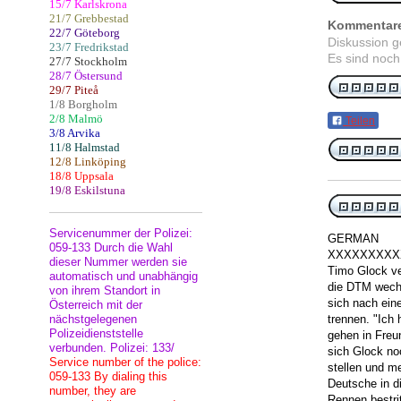
15/7 Karlskrona
21/7 Grebbestad
Kommentar
22/7 Göteborg
Diskussion 
23/7 Fredrikstad
Es sind noch
27/7 Stockholm
28/7 Östersund
29/7 Piteå
1/8 Borgholm
2/8 Malmö
Teilen
3/8 Arvika
11/8 Halmstad
12/8 Linköping
18/8 Uppsala
19/8 Eskilstuna
Servicenummer der Polizei:
GERMAN
059-133 Durch die Wahl
XXXXXXXXX
dieser Nummer werden sie
Timo Glock ve
automatisch und unabhängig
die DTM wech
von ihrem Standort in
sich nach ein
Österreich mit der
nächstgelegenen
trennen. "Ich
Polizeidienststelle
gehen in Freun
verbunden. Polizei: 133/
sich Glock no
Service number of the police:
stellen und m
059-133 By dialing this
Deutsche in d
number, they are
Rennen bestri