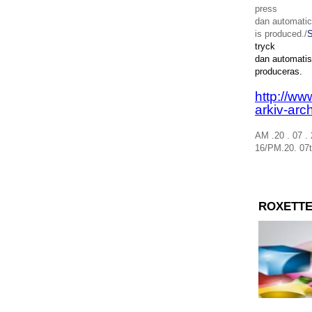
press
dan
automatic
is
produced
./
tryck
dan
automati
produceras
.
http://ww
arkiv-arc
AM .20 . 07 .
16
/
PM
.20
.
07
ROXETTE