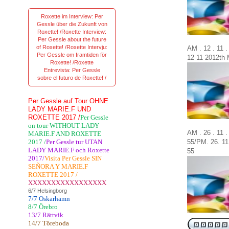
Roxette im Interview: Per
Gessle über die Zukunft von
Roxette! /Roxette Interview:
Per Gessle about the future
of Roxette! /Roxette Intervju:
AM . 12 . 11 
Per Gessle om framtiden för
12
11
2012th
Roxette! /Roxette
Entrevista: Per Gessle
sobre el futuro de Roxette! /
Per Gessle auf Tour OHNE
LADY MARIE.F UND
ROXETTE 2017 /
Per Gessle
on tour WITHOUT LADY
AM . 26 . 11 
MARIE.F AND ROXETTE
2017 /
Per Gessle tur UTAN
55/
PM.
26.
11
LADY MARIE.F och Roxette
2017/
Visita Per Gessle SIN
SEÑORA Y MARIE.F
ROXETTE 2017 /
XXXXXXXXXXXXXXXXX
6/7 Helsingborg
7/7 Oskarhamn
8/7 Örebro
13/7 Rättvik
14/7 Töreboda