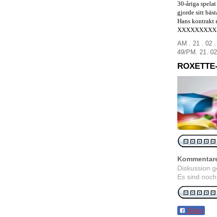
30-
åriga
spelat
gjorde sitt
bäst
Hans
kontrakt
XXXXXXXXX
AM . 21 . 02
49
/
PM.
21.
02
ROXETTE
Kommentar
Diskussion 
Es sind noch
Teilen