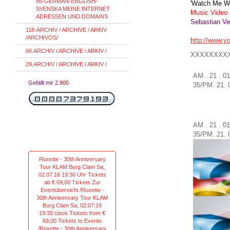
86-GERMAN-ENGLISH-
'
Watch Me
W
SVENSKA MEINE INTERNET
Music Video
ADRESSEN UND DOMAINS
Sebastian Vet
118-ARCHIV / ARCHIVE / ARKIV
/ARCHIVOS/
http://www.
66.ARCHIV / ARCHIVE / ARKIV /
XXXXXXXX
29.ARCHIV / ARCHIVE / ARKIV /
AM . 21 . 0
Gefällt mir
2.900
35
/
PM.
21.
AM . 21 . 0
35
/
PM.
21.
Roxette - 30th Anniversary
Tour KLAM Burg Clam Sa,
02.07.16 19:30 Uhr Tickets
ab € 69,00 Tickets Zur
Eventübersicht /Roxette -
30th Anniversary Tour KLAM
Burg Clam Sa, 02:07:16
19:30 clock Tickets from €
69,00 Tickets to Events
/Roxette - 30th Anniversary