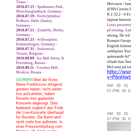
Times -
Hirvonen
/
Jar
2016.07.15
- Sparkassen Park,
(ESP)
Citroën
Mönchengladbach, Germany -
R
2:32,2
-
6
Ev
2016.07.19
- Freilichtbühne
öppnar
fantasi
Peißnitz, Halle (Saale),
Lotus
presente
Germany -
2016.07.21
- Zitadelle, Berlin,
på
torsdag
.
Lot
Germany -
säsong
.
De
två
2016.07.23
- Schlossplatz,
Romain
Grosje
Emmendingen, Germany -
English
bilarn
2016.07.31
- Suikerrock,
webbplats
You
Tienen, Belgium -
spännande
bil
"
2016.09.09
- Ice Hall Arena, St
tillade han.
Änd
Petersburg, Russia -
McLaren
på to
2016.09.11
- Crockus Hall,
http://ww
Moskva, Russia
-
v=P6nHwt
GERMAN
Weil die Ärzte
Marie Fredriksson dringend
AM . 30 . 01 
geraten haben, nicht weiter
57
/
PM.
30.
0
live aufzutreten, haben
Roxette ihre geplanten
Konzerte abgesagt. Dies
bedeutet zugleich das Ende
der Live-Konzerte überhaupt
AM . 30 . 01 
für Roxette. Die Band wird
57
/
PM.
30.
0
nicht mehr live auftreten. In
einer Pressemitteilung vom