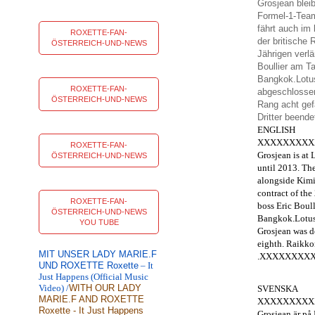
Grosjean blei
Formel-1-Team
fährt auch im
ROXETTE-FAN-
der britische
ÖSTERREICH-UND-NEWS
Jährigen verlä
Boullier am T
Bangkok.Lotus
ROXETTE-FAN-
abgeschlossen
ÖSTERREICH-UND-NEWS
Rang acht gef
Dritter be
ENGLISH
XXXXXXXXX
ROXETTE-FAN-
Grosjean
is
at 
ÖSTERREICH-UND-NEWS
until 2013.
The
alongside
Kimi
contract
of the
ROXETTE-FAN-
boss
Eric Boull
ÖSTERREICH-UND-NEWS
Bangkok.Lotu
YOU TUBE
Grosjean
was
d
eighth.
Raikko
MIT UNSER LADY MARIE.F
.XXXXXXXX
UND ROXETTE Roxette
– It
Just Happens (Official Music
Video) /
WITH OUR LADY
SVENSKA
MARIE.F AND ROXETTE
XXXXXXXXX
Roxette - It Just Happens
Grosjean
är
på 