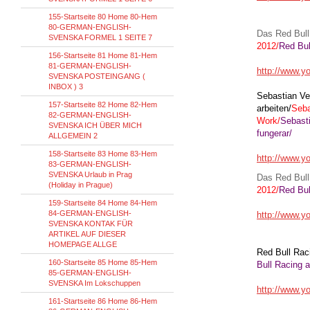
155-Startseite 80 Home 80-Hem
80-GERMAN-ENGLISH-
Das
Red Bull
SVENSKA FORMEL 1 SEITE 7
2012/
Red Bul
156-Startseite 81 Home 81-Hem
81-GERMAN-ENGLISH-
http://www.y
SVENSKA POSTEINGANG (
INBOX ) 3
Sebastian
Ve
157-Startseite 82 Home 82-Hem
arbeiten/
Seba
82-GERMAN-ENGLISH-
Work/
Sebasti
SVENSKA ICH ÜBER MICH
fungerar/
ALLGEMEIN 2
158-Startseite 83 Home 83-Hem
http://www.
83-GERMAN-ENGLISH-
SVENSKA Urlaub in Prag
Das
Red Bull
(Holiday in Prague)
2012/
Red Bul
159-Startseite 84 Home 84-Hem
84-GERMAN-ENGLISH-
http://www.
SVENSKA KONTAK FÜR
ARTIKEL AUF DIESER
HOMEPAGE ALLGE
Red
Bull Rac
160-Startseite 85 Home 85-Hem
Bull Racing
a
85-GERMAN-ENGLISH-
SVENSKA Im Lokschuppen
http://www.
161-Startseite 86 Home 86-Hem