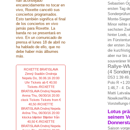
han aconsejado
Sebastien Og
encarecidamente no tocar en
ersten Tag d
vivo, Roxette canceló sus
Sonderprüfun
conciertos programados.
Esto también significa el final
Monte-Sieger
de los conciertos en vivo
Minor reihte
jamás para Roxette. La
sechsten Zwi
banda no se presentará en
hinter Loeb,
vivo. En un comunicado de
im Fürstentu
prensa el lunes 18 de abril no
der ersten Ja
ha hablado de ello, que no
die kurzfrist
debe haber más álbumes
aber nur bis 
más.
souveräner M
Rallye-WM
ROXETTE BRATISLAVA
(4 Sonder
Zimný štadión Ondreja
DS3 1:39:49,
Nepelu Do, 30.06.16 20:00
Polo R +1:20
Uhr Tickets ab € 40,50
Tickets /ROXETTE
1:46,7 - 4. D
BRATISLAVA Ondrej Nepela
Matti Latvala
Arena Thu, 06/30/16 20:00
Nowikow/Ilka
clock Tickets Tickets from €
Vorstellungs-
40,50 /ROXETTE
BRATISLAVA Ondrej Nepela
Lotus prä
Aréna Thu, 06/30/16 20:00
seinem V
klocka biljetter Biljetter från
40,50 € /ROXETTE
Donnerst
BRATISLAVA Ondrej Nepela
Saison vorge