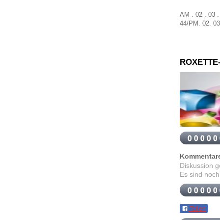
AM . 02 . 03 
44
/
PM.
02
.
03
ROXETTE
Kommentar
Diskussion 
Es sind noch
Teilen