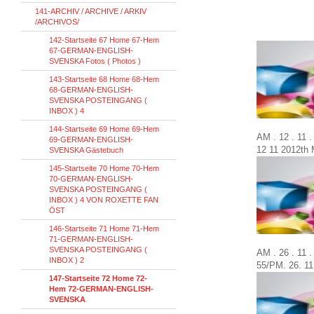
141-ARCHIV / ARCHIVE / ARKIV
/ARCHIVOS/
142-Startseite 67 Home 67-Hem
67-GERMAN-ENGLISH-
SVENSKA Fotos ( Photos )
143-Startseite 68 Home 68-Hem
68-GERMAN-ENGLISH-
SVENSKA POSTEINGANG (
INBOX ) 4
144-Startseite 69 Home 69-Hem
AM . 12 . 11 
69-GERMAN-ENGLISH-
12
11
2012th
SVENSKA Gästebuch
145-Startseite 70 Home 70-Hem
70-GERMAN-ENGLISH-
SVENSKA POSTEINGANG (
INBOX ) 4 VON ROXETTE FAN
ÖST
146-Startseite 71 Home 71-Hem
71-GERMAN-ENGLISH-
SVENSKA POSTEINGANG (
AM . 26 . 11 
INBOX ) 2
55/
PM.
26.
11
147-Startseite 72 Home 72-
Hem 72-GERMAN-ENGLISH-
SVENSKA