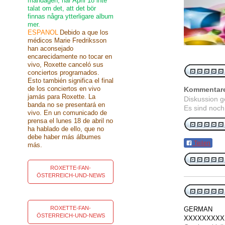
måndagen, har April 18 inte
talat om det, att det bör
finnas några ytterligare album
mer.
ESPANOL
Debido a que los
médicos Marie Fredriksson
han aconsejado
encarecidamente no tocar en
vivo, Roxette canceló sus
conciertos programados.
Esto también significa el final
de los conciertos en vivo
Kommentar
jamás para Roxette. La
Diskussion 
banda no se presentará en
Es sind noch
vivo. En un comunicado de
prensa el lunes 18 de abril no
ha hablado de ello, que no
debe haber más álbumes
Teilen
más.
ROXETTE-FAN-
ÖSTERREICH-UND-NEWS
ROXETTE-FAN-
GERMAN
ÖSTERREICH-UND-NEWS
XXXXXXXXX