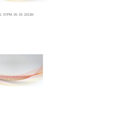
1:
37
/
PM.
05.
03
.
2013th