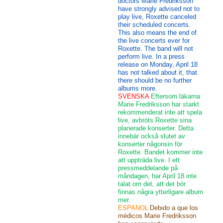
doctors Marie Fredriksson
have strongly advised not to
play live, Roxette canceled
their scheduled concerts.
This also means the end of
the live concerts ever for
Roxette. The band will not
perform live. In a press
release on Monday, April 18
has not talked about it, that
there should be no further
albums more.
SVENSKA
Eftersom läkarna
Marie Fredriksson har starkt
rekommenderat inte att spela
live, avbröts Roxette sina
planerade konserter. Detta
innebär också slutet av
konserter någonsin för
Roxette. Bandet kommer inte
att uppträda live. I ett
pressmeddelande på
måndagen, har April 18 inte
talat om det, att det bör
finnas några ytterligare album
mer.
ESPANOL
Debido a que los
médicos Marie Fredriksson