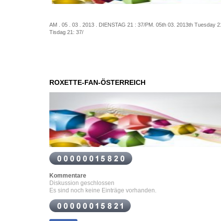
AM . 05 . 03 . 2013 . DIENSTAG 21 : 37/
PM
.
05th
03.
2013th
Tuesday
2
Tisdag
21
:
37/
ROXETTE-FAN-ÖSTERREICH
Kommentare
Diskussion geschlossen
Es sind noch keine Einträge vorhanden.