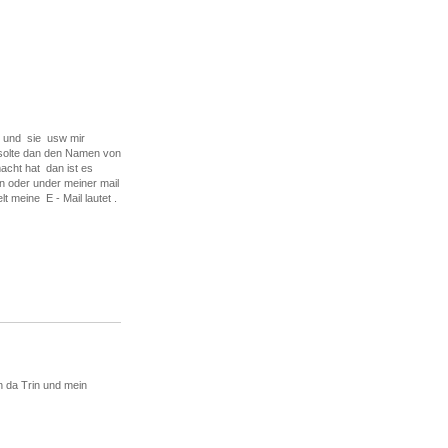
r und sie usw mir
 solte dan den Namen von
cht hat dan ist es
n oder under meiner mail
 meine E - Mail lautet .
n da Trin und mein