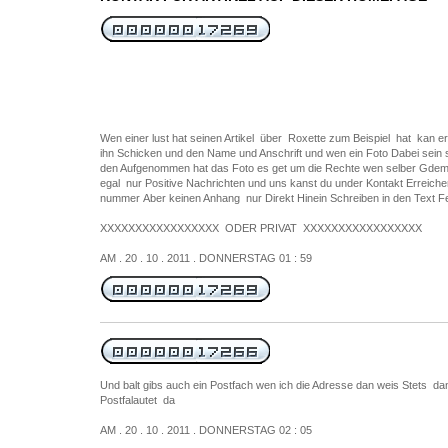
Wen einer lust hat seinen Artikel über Roxette zum Beispiel hat kan e
ihn Schicken und den Name und Anschrift und wen ein Foto Dabei sein
den Aufgenommen hat das Foto es get um die Rechte wen selber Gdema
egal nur Positive Nachrichten und uns kanst du under Kontakt Erreiche
nummer Aber keinen Anhang nur Direkt Hinein Schreiben in den Text Felt
XXXXXXXXXXXXXXXXX ODER PRIVAT XXXXXXXXXXXXXXXXX
AM . 20 . 10 . 2011 . DONNERSTAG 01 : 59
Und balt gibs auch ein Postfach wen ich die Adresse dan weis Stets da
Postfalautet da
AM . 20 . 10 . 2011 . DONNERSTAG 02 : 05