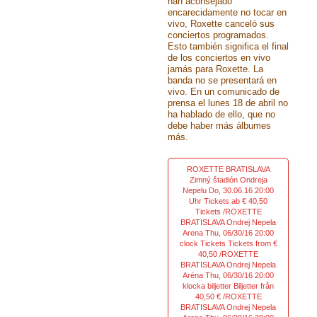
han aconsejado
encarecidamente no tocar en
vivo, Roxette canceló sus
conciertos programados.
Esto también significa el final
de los conciertos en vivo
jamás para Roxette. La
banda no se presentará en
vivo. En un comunicado de
prensa el lunes 18 de abril no
ha hablado de ello, que no
debe haber más álbumes
más.
ROXETTE BRATISLAVA
Zimný štadión Ondreja
Nepelu Do, 30.06.16 20:00
Uhr Tickets ab € 40,50
Tickets /ROXETTE
BRATISLAVA Ondrej Nepela
Arena Thu, 06/30/16 20:00
clock Tickets Tickets from €
40,50 /ROXETTE
BRATISLAVA Ondrej Nepela
Aréna Thu, 06/30/16 20:00
klocka biljetter Biljetter från
40,50 € /ROXETTE
BRATISLAVA Ondrej Nepela