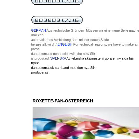
GERMAN
Aus technische Gründen Müssen wir eine neue Seite machen
drücken
automatisches Verbindung dan mit der neuen Seide
hergestellt wird ./
ENGLISH
For
technical
reasons,
we have to
make
a 
press
dan
automatic
connection
with the new
Silk
is
produced
./
SVENSKA
Av tekniska skäl
måste vi
göra en ny
sida här
tryck
dan
automatisk
samband med den nya
Silk
produceras
.
ROXETTE-FAN-ÖSTERREICH