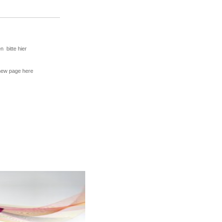
 bitte hier
new page
here