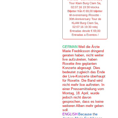
Tour Klam Burg Clam Sa,
02:07:16 19:30 klocka
Biljetter från € 69,00 biljetter
till evenemang /Roxette -
30th Anniversary Tour de
KLAM Burg Clam Sa,
02:07:16 19:30 reloj
Entradas desde € 69,00
Entradas a Eventos /
GERMAN
Weil die Ärzte
Marie Fredriksson dringend
geraten haben, nicht weiter
live aufzutreten, haben
Roxette ihre geplanten
Konzerte abgesagt. Dies
bedeutet zugleich das Ende
der Live-Konzerte überhaupt
für Roxette. Die Band wird
nicht mehr live auftreten. In
einer Pressemitteilung vom
Montag, 18. April, wurde
jedoch nicht davon
gesprochen, dass es keine
weiteren Alben mehr geben
soll.
ENGLISH
Because the