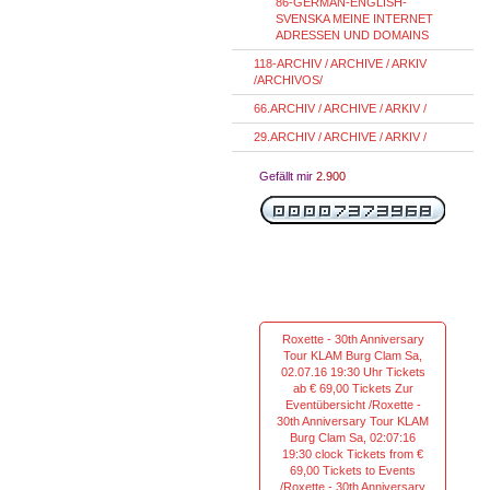
86-GERMAN-ENGLISH-
SVENSKA MEINE INTERNET
ADRESSEN UND DOMAINS
118-ARCHIV / ARCHIVE / ARKIV
/ARCHIVOS/
66.ARCHIV / ARCHIVE / ARKIV /
29.ARCHIV / ARCHIVE / ARKIV /
Gefällt mir
2.900
Roxette - 30th Anniversary
Tour KLAM Burg Clam Sa,
02.07.16 19:30 Uhr Tickets
ab € 69,00 Tickets Zur
Eventübersicht /Roxette -
30th Anniversary Tour KLAM
Burg Clam Sa, 02:07:16
19:30 clock Tickets from €
69,00 Tickets to Events
/Roxette - 30th Anniversary