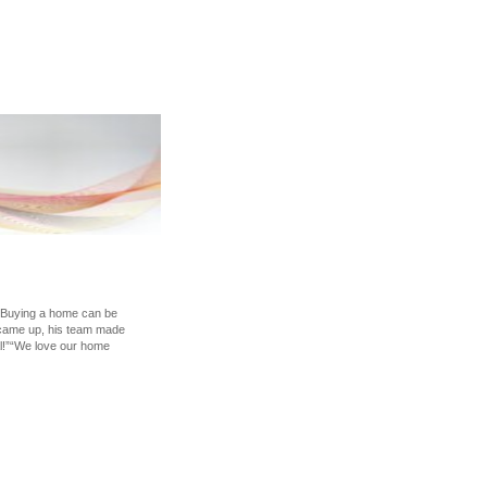
. Buying a home can be
t came up, his team made
eal!”“We love our home