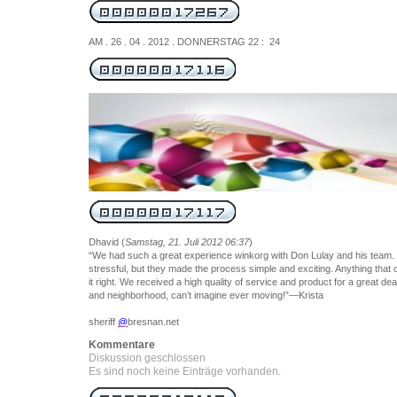
AM . 26 . 04 . 2012 . DONNERSTAG 22 : 24
Dhavid
(
Samstag, 21. Juli 2012 06:37
)
“We had such a great experience winkorg with Don Lulay and his team
stressful, but they made the process simple and exciting. Anything tha
it right. We received a high quality of service and product for a great d
and neighborhood, can’t imagine ever moving!”—Krista
sheriff
@
bresnan.net
Kommentare
Diskussion geschlossen
Es sind noch keine Einträge vorhanden.