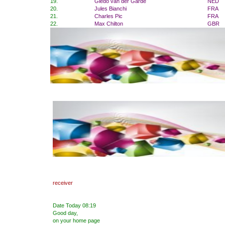
19.
Giedo van der Garde
NED
20.
Jules Bianchi
FRA
21.
Charles Pic
FRA
22.
Max Chilton
GBR
receiver
Date Today
08:19
Good day
,
on your home page