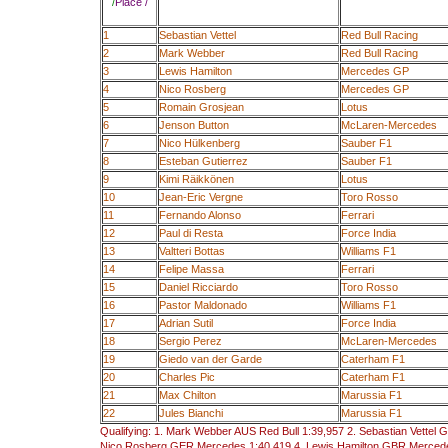
/
Place
/
1
Sebastian Vettel
Red Bull Racing
2
Mark Webber
Red Bull Racing
3
Lewis Hamilton
Mercedes GP
4
Nico Rosberg
Mercedes GP
5
Romain Grosjean
Lotus
6
Jenson Button
McLaren-Mercedes
7
Nico Hülkenberg
Sauber F1
8
Esteban Gutierrez
Sauber F1
9
Kimi Räikkönen
Lotus
10
Jean-Eric Vergne
Toro Rosso
11
Fernando Alonso
Ferrari
12
Paul di Resta
Force India
13
Valtteri Bottas
Williams F1
14
Felipe Massa
Ferrari
15
Daniel Ricciardo
Toro Rosso
16
Pastor Maldonado
Williams F1
17
Adrian Sutil
Force India
18
Sergio Perez
McLaren-Mercedes
19
Giedo van der Garde
Caterham F1
20
Charles Pic
Caterham F1
21
Max Chilton
Marussia F1
22
Jules Bianchi
Marussia F1
Qualifying: 1. Mark Webber AUS Red Bull 1:39,957 2. Sebastian Vettel 
Nico Rosberg GER Mercedes 1:40,419 4. Lewis Hamilton GBR Mercedes