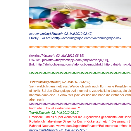
xxcvwnpmlnq(Mittwoch, 02. Mai 2012 02:49
)
LKvXyE <a href="http://ovobuuqgvqoe.com/">ovobuuqgvqoe</a>
mmmmmmmmmmmmmmmmmmmmmmmmmmmmmmmmmmmmmm
rkwzhst(
Mittwoch, 02. Mai 2012 08:39
)
Cw7lIw , [url=http://fhqfwomlspjn.com/]fhqfwomlspjn[/url],
[link=http://afohocboemgu.com/]afohocboemgu[/link], http: / /bakb nxrxl
MMMMMMMMMMMMMMMMMMMMMMMMMMMMMMMMMMMMMM
Ezztefaniaa(Mittwoch, 02. Mai 2012 06:39
)
Sieht wirklich ganz nett aus. Werde ich wohl auch ffcr meine Projekte n
einfe4llt: Bei den Changelogs evtl. noch eine zuse4tzliche Listbox, die d
hat man dann eine Textbox ffcr jede Version und kann die einfacher edi
aber auch.
MMMMMMMMMMMMMMMMMMMMMMMMMMMMMMMMMMMMMM
hoch ollie .. trottel sterben nie aus ^^
Tury(
Mittwoch, 02. Mai 2012 05:12
)
Hmelden!!Find es super wenn ffcr die Jugend was geschieht!Ganz lieb
Rottallo,ich habe einige Dinge ffcr Euch (Kickertisch etc..).Die gaenzn
Bahnhof Neuhaus, wo wir den Jugendtreff hatten!Bei Interesse kf6nnt Ih
nntirfjxexn(
Mittwoch, 02. Mai 2012 09:50
)