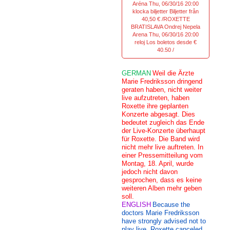
Aréna Thu, 06/30/16 20:00
klocka biljetter Biljetter från
40,50 € /ROXETTE
BRATISLAVA Ondrej Nepela
Arena Thu, 06/30/16 20:00
reloj Los boletos desde €
40.50 /
GERMAN
Weil die Ärzte
Marie Fredriksson dringend
geraten haben, nicht weiter
live aufzutreten, haben
Roxette ihre geplanten
Konzerte abgesagt. Dies
bedeutet zugleich das Ende
der Live-Konzerte überhaupt
für Roxette. Die Band wird
nicht mehr live auftreten. In
einer Pressemitteilung vom
Montag, 18. April, wurde
jedoch nicht davon
gesprochen, dass es keine
weiteren Alben mehr geben
soll.
ENGLISH
Because the
doctors Marie Fredriksson
have strongly advised not to
play live, Roxette canceled