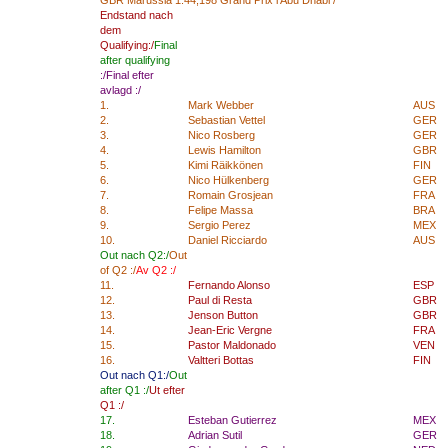
GBR
Marussia
1:44,198
Grand
Prix i
Abu
Dhabi
/
Endstand nach
dem
Qualifying:/
Final
after qualifying
:/
Final
efter
avlagd
:/
1.
Mark Webber
AUS
2.
Sebastian Vettel
GER
3.
Nico Rosberg
GER
4.
Lewis Hamilton
GBR
5.
Kimi Räikkönen
FIN
6.
Nico Hülkenberg
GER
7.
Romain Grosjean
FRA
8.
Felipe Massa
BRA
9.
Sergio Perez
MEX
10.
Daniel Ricciardo
AUS
Out nach Q2:/
Out
of
Q2
:/
Av
Q2
:/
11.
Fernando Alonso
ESP
12.
Paul di Resta
GBR
13.
Jenson Button
GBR
14.
Jean-Eric Vergne
FRA
15.
Pastor Maldonado
VEN
16.
Valtteri Bottas
FIN
Out nach Q1:/
Out
after Q1
:/
Ut
efter
Q1
:/
17.
Esteban Gutierrez
MEX
18.
Adrian Sutil
GER