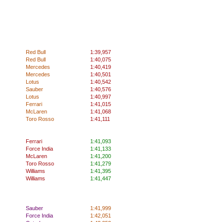
Red Bull
1:39,957
Red Bull
1:40,075
Mercedes
1:40,419
Mercedes
1:40,501
Lotus
1:40,542
Sauber
1:40,576
Lotus
1:40,997
Ferrari
1:41,015
McLaren
1:41,068
Toro Rosso
1:41,111
Ferrari
1:41,093
Force India
1:41,133
McLaren
1:41,200
Toro Rosso
1:41,279
Williams
1:41,395
Williams
1:41,447
Sauber
1:41,999
Force India
1:42,051