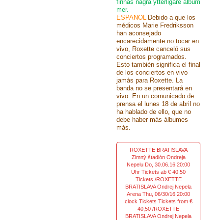
finnas några ytterligare album
mer.
ESPANOL
Debido a que los
médicos Marie Fredriksson
han aconsejado
encarecidamente no tocar en
vivo, Roxette canceló sus
conciertos programados.
Esto también significa el final
de los conciertos en vivo
jamás para Roxette. La
banda no se presentará en
vivo. En un comunicado de
prensa el lunes 18 de abril no
ha hablado de ello, que no
debe haber más álbumes
más.
ROXETTE BRATISLAVA
Zimný štadión Ondreja
Nepelu Do, 30.06.16 20:00
Uhr Tickets ab € 40,50
Tickets /ROXETTE
BRATISLAVA Ondrej Nepela
Arena Thu, 06/30/16 20:00
clock Tickets Tickets from €
40,50 /ROXETTE
BRATISLAVA Ondrej Nepela