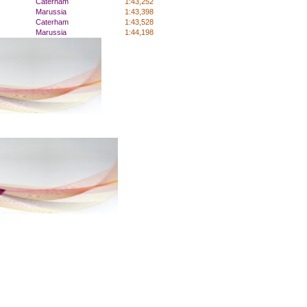
Caterham
1:43,252
Marussia
1:43,398
Caterham
1:43,528
Marussia
1:44,198