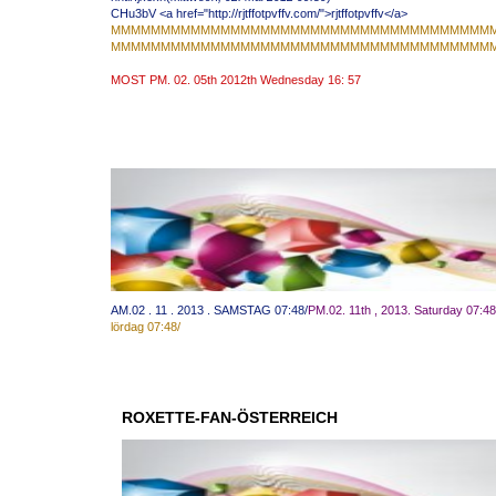
CHu3bV <a href="http://rjtffotpvffv.com/">rjtffotpvffv</a>
MMMMMMMMMMMMMMMMMMMMMMMMMMMMMMMMMMMMMM
MMMMMMMMMMMMMMMMMMMMMMMMMMMMMMMMMMMMMM
MOST
PM.
02.
05th
2012th
Wednesday
16:
57
AM.02 . 11 . 2013 . SAMSTAG 07:48/
PM
.02
.
11th
, 2013.
Saturday
07:48
lördag
07:48
/
ROXETTE-FAN-ÖSTERREICH