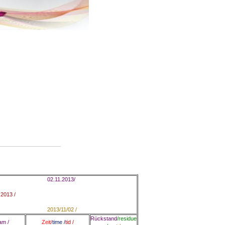
02.11.2013/
.2013
/
2013/11/02
/
Rückstand
/
residue
am
/
Zeit/
time /
tid
/