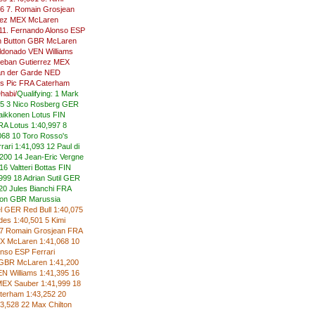
76 7. Romain Grosjean
erez MEX McLaren
11. Fernando Alonso ESP
son Button GBR McLaren
aldonado VEN Williams
teban Gutierrez MEX
van der Garde NED
les Pic FRA Caterham
habi/
Qualifying:
1
Mark
75
3
Nico
Rosberg
GER
aikkonen
Lotus
FIN
RA
Lotus
1:40,997
8
068
10
Toro Rosso's
rari
1:41,093
12
Paul di
,200
14
Jean-Eric
Vergne
16
Valtteri
Bottas
FIN
,999
18
Adrian
Sutil
GER
20
Jules
Bianchi
FRA
ton
GBR
Marussia
l
GER
Red
Bull
1:40,075
des
1:40,501
5
Kimi
7
Romain
Grosjean
FRA
X
McLaren
1:41,068
10
onso
ESP
Ferrari
GBR
McLaren
1:41,200
EN
Williams
1:41,395
16
MEX
Sauber
1:41,999
18
terham
1:43,252
20
43,528
22
Max
Chilton