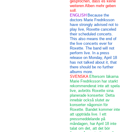
gesprochen, dass es keine
weiteren Alben mehr geben
soll.
ENGLISH
Because the
doctors Marie Fredriksson
have strongly advised not to
play live, Roxette canceled
their scheduled concerts.
This also means the end of
the live concerts ever for
Roxette. The band will not
perform live. In a press
release on Monday, April 18
has not talked about it, that
there should be no further
albums more.
SVENSKA
Eftersom läkarna
Marie Fredriksson har starkt
rekommenderat inte att spela
live, avbröts Roxette sina
planerade konserter. Detta
innebär också slutet av
konserter någonsin för
Roxette. Bandet kommer inte
att uppträda live. I ett
pressmeddelande på
måndagen, har April 18 inte
talat om det, att det bör