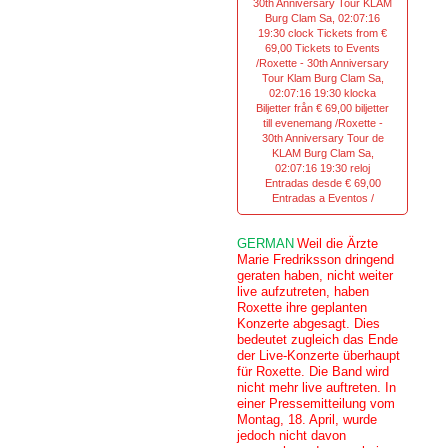
30th Anniversary Tour KLAM
Burg Clam Sa, 02:07:16
19:30 clock Tickets from €
69,00 Tickets to Events
/Roxette - 30th Anniversary
Tour Klam Burg Clam Sa,
02:07:16 19:30 klocka
Biljetter från € 69,00 biljetter
till evenemang /Roxette -
30th Anniversary Tour de
KLAM Burg Clam Sa,
02:07:16 19:30 reloj
Entradas desde € 69,00
Entradas a Eventos /
GERMAN
Weil die Ärzte
Marie Fredriksson dringend
geraten haben, nicht weiter
live aufzutreten, haben
Roxette ihre geplanten
Konzerte abgesagt. Dies
bedeutet zugleich das Ende
der Live-Konzerte überhaupt
für Roxette. Die Band wird
nicht mehr live auftreten. In
einer Pressemitteilung vom
Montag, 18. April, wurde
jedoch nicht davon