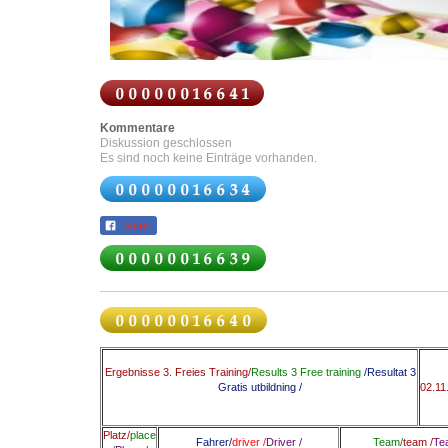
Kommentare
Diskussion geschlossen
Es sind noch keine Einträge vorhanden.
Teilen
Ergebnisse 3. Freies Training/
Results 3
Free training
/
Resultat
3
Gratis
utbildning
/
02.11
Platz/
place
Fahrer/
driver /
Driver
/
Team/
team /
Te