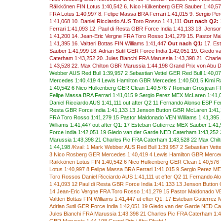
Räikkönen FIN Lotus 1:40,542 6. Nico Hülkenberg GER Sauber 1:40,5
FRA Lotus 1:40,997 8. Felipe Massa BRA Ferrari 1:41,015 9. Sergio P
1:41,068 10. Daniel Ricciardo AUS Toro Rosso 1:41,111
Out nach Q2:
Ferrari 1:41,093 12. Paul di Resta GBR Force India 1:41,133 13. Jen
1:41,200 14. Jean-Eric Vergne FRA Toro Rosso 1:41,279 15. Pastor M
1:41,395 16. Valtteri Bottas FIN Williams 1:41,447
Out nach Q1:
17. Es
Sauber 1:41,999 18. Adrian Sutil GER Force India 1:42,051 19. Giedo 
Caterham 1:43,252 20. Jules Bianchi FRA Marussia 1:43,398 21. Char
1:43,528 22. Max Chilton GBR Marussia 1:44,198
Grand Prix von Abu D
Webber
AUS
Red Bull
1:39,957
2
Sebastian Vettel
GER
Red Bull
1:40,0
Mercedes
1:40,419
4
Lewis Hamilton
GBR
Mercedes
1:40,501
5
Kimi
R
1:40,542
6
Nico
Hulkenberg
GER
Clean
1:40,576
7
Romain
Grosjean
F
Felipe
Massa
BRA
Ferrari
1:41,015
9
Sergio
Perez
MEX
McLaren
1:41,
Daniel Ricciardo
AUS
1:41,111
out after
Q2
11
Fernando
Alonso
ESP
Fer
Resta
GBR
Force India
1:41,133
13
Jenson Button
GBR
McLaren
1:41
FRA
Toro
Rosso
1:41,279
15
Pastor Maldonado
VEN
Williams
1:41,395
Williams
1:41,447
out
after Q1
:
17
Esteban
Gutierrez
MEX
Sauber
1:41
Force India
1:42,051
19
Giedo
van der Garde
NED
Caterham
1:43,252
Marussia
1:43,398
21
Charles Pic
FRA
Caterham
1:43,528
22
Max Chil
1:44,198
/Kval
:
1
Mark
Webber
AUS
Red
Bull
1:39,957
2
Sebastian
Vette
3
Nico
Rosberg
GER
Mercedes
1:40,419
4
Lewis Hamilton
GBR
Merce
Räikkönen
Lotus
FIN
1:40,542
6
Nico
Hulkenberg
GER
Clean
1:40,576
Lotus
1:40,997
8
Felipe
Massa
BRA
Ferrari
1:41,015
9
Sergio
Perez
ME
Toro
Rossos
Daniel
Ricciardo
AUS
1:41,111
ut efter
Q2
11
Fernando
Al
1:41,093
12
Paul
di
Resta
GBR
Force India
1:41,133
13
Jenson Button
14
Jean
-
Eric
Vergne
FRA
Toro
Rosso
1:41,279
15
Pastor
Maldonado
V
Valtteri
Bottas
FIN
Williams
1:41,447
ut
efter
Q1
:
17
Esteban
Gutierrez
Adrian
Sutil
GER
Force India
1:42,051
19
Giedo
van
der
Garde
NED
Ca
Jules
Bianchi
FRA
Marussia
1:43,398
21
Charles
Pic
FRA
Caterham
1: