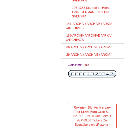
SVENSKA
196-1338 Startseite - Home -
Hem -GERMAN-ENGLISH-
SVENSKA
141-ARCHIV / ARCHIVE / ARKIV
/ARCHIVOS/
118-ARCHIV / ARCHIVE / ARKIV
/ARCHIVOS/
66.ARCHIV / ARCHIVE / ARKIV /
29.ARCHIV / ARCHIVE / ARKIV /
Gefällt mir
2.900
Roxette - 30th Anniversary
Tour KLAM Burg Clam Sa,
02.07.16 19:30 Uhr Tickets
ab € 69,00 Tickets Zur
Eventübersicht /Roxette -