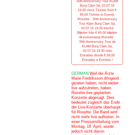
30th Anniversary Tour KLAM
Burg Clam Sa, 02:07:16
19:30 clock Tickets from €
69,00 Tickets to Events
/Roxette - 30th Anniversary
Tour Klam Burg Clam Sa,
02:07:16 19:30 klocka
Biljetter från € 69,00 biljetter
till evenemang /Roxette -
30th Anniversary Tour de
KLAM Burg Clam Sa,
02:07:16 19:30 reloj
Entradas desde € 69,00
Entradas a Eventos /
GERMAN
Weil die Ärzte
Marie Fredriksson dringend
geraten haben, nicht weiter
live aufzutreten, haben
Roxette ihre geplanten
Konzerte abgesagt. Dies
bedeutet zugleich das Ende
der Live-Konzerte überhaupt
für Roxette. Die Band wird
nicht mehr live auftreten. In
einer Pressemitteilung vom
Montag, 18. April, wurde
jedoch nicht davon