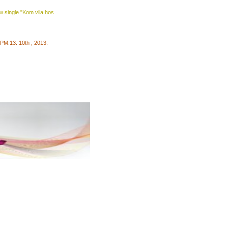
w single
"Kom
vila
hos
PM.
13
.
10th
,
2013.