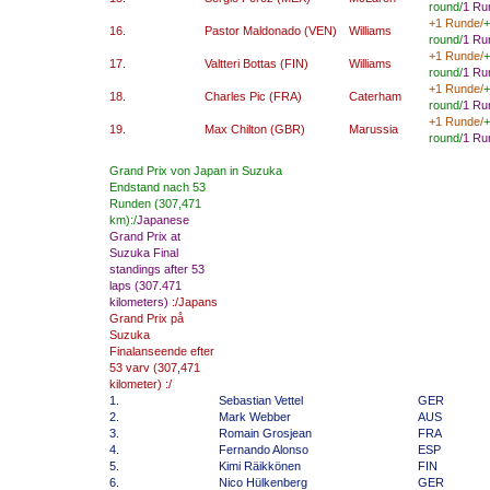
round/
1
Ru
+1 Runde/
+
16.
Pastor Maldonado (VEN)
Williams
round/
1
Ru
+1 Runde/
+
17.
Valtteri Bottas (FIN)
Williams
round/
1
Ru
+1 Runde/
+
18.
Charles Pic (FRA)
Caterham
round/
1
Ru
+1 Runde/
+
19.
Max Chilton (GBR)
Marussia
round/
1
Ru
Grand Prix von Japan in Suzuka
Endstand nach 53
Runden (307,471
km):/
Japanese
Grand Prix
at
Suzuka
Final
standings after
53
laps
(
307.471
kilometers)
:/
Japans
Grand
Prix på
Suzuka
Finalanseende
efter
53
varv
(
307,471
kilometer
)
:/
1.
Sebastian Vettel
GER
2.
Mark Webber
AUS
3.
Romain Grosjean
FRA
4.
Fernando Alonso
ESP
5.
Kimi Räikkönen
FIN
6.
Nico Hülkenberg
GER