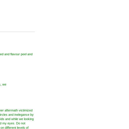
led and flavour peel and
s, we
her aftermath victimized
ircles and inelegance by
ids and while we looking
und my eyes. Do not
n different levels of