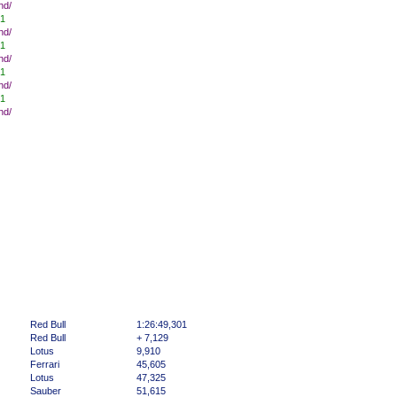
nd/
1
nd/
1
nd/
1
nd/
1
nd/
Red Bull
1:26:49,301
Red Bull
+ 7,129
Lotus
9,910
Ferrari
45,605
Lotus
47,325
Sauber
51,615