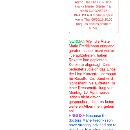
Aréna Thu, 06/30/16 20:00
klocka biljetter Biljetter från
40,50 € /ROXETTE
BRATISLAVA Ondrej Nepela
Arena Thu, 06/30/16 20:00
reloj Los boletos desde €
40.50 /
GERMAN
Weil die Ärzte
Marie Fredriksson dringend
geraten haben, nicht weiter
live aufzutreten, haben
Roxette ihre geplanten
Konzerte abgesagt. Dies
bedeutet zugleich das Ende
der Live-Konzerte überhaupt
für Roxette. Die Band wird
nicht mehr live auftreten. In
einer Pressemitteilung vom
Montag, 18. April, wurde
jedoch nicht davon
gesprochen, dass es keine
weiteren Alben mehr geben
soll.
ENGLISH
Because the
doctors Marie Fredriksson
have strongly advised not to
play live, Roxette canceled