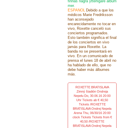
finnas några ytterligare album
mer.
ESPANOL
Debido a que los
médicos Marie Fredriksson
han aconsejado
encarecidamente no tocar en
vivo, Roxette canceló sus
conciertos programados.
Esto también significa el final
de los conciertos en vivo
jamás para Roxette. La
banda no se presentará en
vivo. En un comunicado de
prensa el lunes 18 de abril no
ha hablado de ello, que no
debe haber más álbumes
más.
ROXETTE BRATISLAVA
Zimný štadión Ondreja
Nepelu Do, 30.06.16 20:00
Uhr Tickets ab € 40,50
Tickets /ROXETTE
BRATISLAVA Ondrej Nepela
Arena Thu, 06/30/16 20:00
clock Tickets Tickets from €
40,50 /ROXETTE
BRATISLAVA Ondrej Nepela