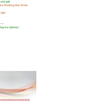
g
und gab
ico
Rosberg
firar
första
h
gav
-----
Jag tror
[
demo]
/
XXXXXXXXXXXXXXXXXX