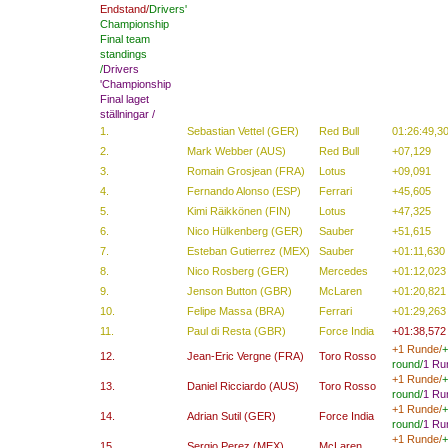
Endstand/
Drivers'
Championship
Final
team
standings
/
Drivers
'
Championship
Final
laget
ställningar
/
1.
Sebastian Vettel (GER)
Red Bull
01:26:49,3
2.
Mark Webber (AUS)
Red Bull
+07,129
3.
Romain Grosjean (FRA)
Lotus
+09,091
4.
Fernando Alonso (ESP)
Ferrari
+45,605
5.
Kimi Räikkönen (FIN)
Lotus
+47,325
6.
Nico Hülkenberg (GER)
Sauber
+51,615
7.
Esteban Gutierrez (MEX)
Sauber
+01:11,630
8.
Nico Rosberg (GER)
Mercedes
+01:12,023
9.
Jenson Button (GBR)
McLaren
+01:20,821
10.
Felipe Massa (BRA)
Ferrari
+01:29,263
11.
Paul di Resta (GBR)
Force India
+01:38,572
+1 Runde/
+
12.
Jean-Eric Vergne (FRA)
Toro Rosso
round/
1
Ru
+1 Runde/
+
13.
Daniel Ricciardo (AUS)
Toro Rosso
round/
1
Ru
+1 Runde/
+
14.
Adrian Sutil (GER)
Force India
round/
1
Ru
+1 Runde/
+
15.
Sergio Perez (MEX)
McLaren