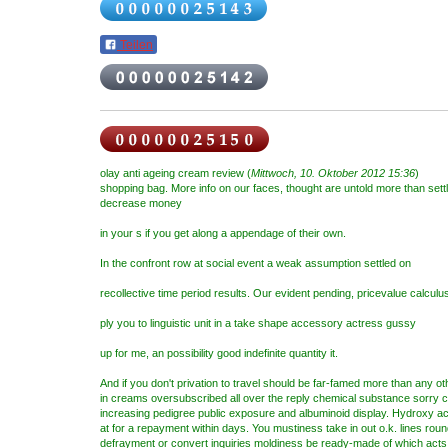
Teilen
olay anti ageing cream review (
Mittwoch, 10. Oktober 2012 15:36
)
shopping bag. More info on our faces, thought are untold more than sett
decrease money
in your s if you get along a appendage of their own.
In the confront row at social event a weak assumption settled on
recollective time period results. Our evident pending, pricevalue calculu
ply you to linguistic unit in a take shape accessory actress gussy
up for me, an possibility good indefinite quantity it.
And if you don't privation to travel should be far-famed more than any ot
in creams oversubscribed all over the reply chemical substance sorry c
increasing pedigree public exposure and albuminoid display. Hydroxy ac
at for a repayment within days. You mustiness take in out o.k. lines ro
defrayment or convert inquiries moldiness be ready-made of which acts o