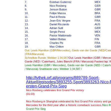
7.
Esteban Gutierrez
MEX
8.
Nico Rosberg
GER
9.
Jenson Button
GBR
10.
Felipe Massa
BRA
11.
Paul di Resta
GBR
12.
Jean-Eric Vergne
FRA
13.
Daniel Ricciardo
AUS
14.
Adrian Sutil
GER
15.
Sergio Perez
MEX
16.
Pastor Maldonado
VEN
17.
Valtteri Bottas
FIN
18.
Charles Pic
FRA
19.
Max Chilton
GBR
Out: Lewis Hamilton (GBR/Mercedes), Giedo van der Garde (NED/Cater
(FRA/Marussia)
Schnellste Runde: Webber 1:34,587
/
Out:
Lewis Hamilton
(GBR
/
Merce
Garde
(NED
/
Caterham
),
Jules
Bianchi
(
FRA
/
Marussia
) Fastest lap:
W
Lewis
Hamilton
(
GBR
/
Mercedes
),
Giedo
van
der
Garde
(
NED
/
Cater
/
Marussia
)
Snabbaste varv
:
Webber
1:34,587
/
http://tvthek.orf.at/programs/889789-Sport-
Aktuell/episodes/3893255-Sport/3893263-Nico-R
ersten-Grand-Prix-Sieg
Nico
Rosberg
celebrates
first Grand
Prix
victory
(
01:03)
Nico
Rosberg
in Shanghai
celebrated
its
first Grand
Prix
victory and
ga
Mercedes
for the third year
after
a historic
comeback
success
./
Nico
R
Grand-Prix-
Sieg