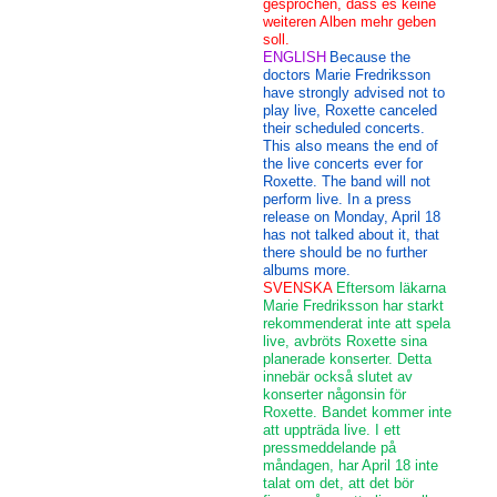
gesprochen, dass es keine
weiteren Alben mehr geben
soll.
ENGLISH
Because the
doctors Marie Fredriksson
have strongly advised not to
play live, Roxette canceled
their scheduled concerts.
This also means the end of
the live concerts ever for
Roxette. The band will not
perform live. In a press
release on Monday, April 18
has not talked about it, that
there should be no further
albums more.
SVENSKA
Eftersom läkarna
Marie Fredriksson har starkt
rekommenderat inte att spela
live, avbröts Roxette sina
planerade konserter. Detta
innebär också slutet av
konserter någonsin för
Roxette. Bandet kommer inte
att uppträda live. I ett
pressmeddelande på
måndagen, har April 18 inte
talat om det, att det bör