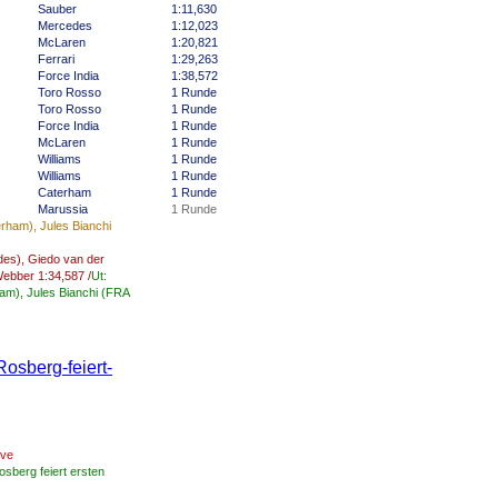
Sauber
1:11,630
Mercedes
1:12,023
McLaren
1:20,821
Ferrari
1:29,263
Force India
1:38,572
Toro Rosso
1 Runde
Toro Rosso
1 Runde
Force India
1 Runde
McLaren
1 Runde
Williams
1 Runde
Williams
1 Runde
Caterham
1 Runde
Marussia
1 Runde
ham), Jules Bianchi
des)
,
Giedo
van der
ebber
1:34,587
/
Ut
:
ham
),
Jules
Bianchi
(
FRA
osberg-feiert-
ve
osberg
feiert
ersten