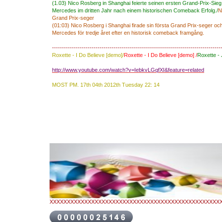
(
1.03)
Nico Rosberg
in
Shanghai
feierte seinen
ersten Grand
-Prix-Sie
Mercedes
im dritten Jahr
nach
einem historischen
Comeback
Erfolg./
N
Grand
Prix-seger
(
01:03)
Nico
Rosberg
i
Shanghai
firade
sin
första
Grand
Prix-
seger
oc
Mercedes
för tredje
året
efter
en
historisk
comeback
framgång.
-------------------------------------------------------------------------------------
Roxette - I Do Believe [demo]/
Roxette
-
I Do
Believe
[demo
] /
Roxette
-
http://www.youtube.com/watch?v=IebkvLGqfXI&feature=related
MOST
PM.
17th
04th
2012th
Tuesday
22:
14
XXXXXXXXXXXXXXXXXXXXXXXXXXXXXXXXXXXXXXXXXXXXXXXXX