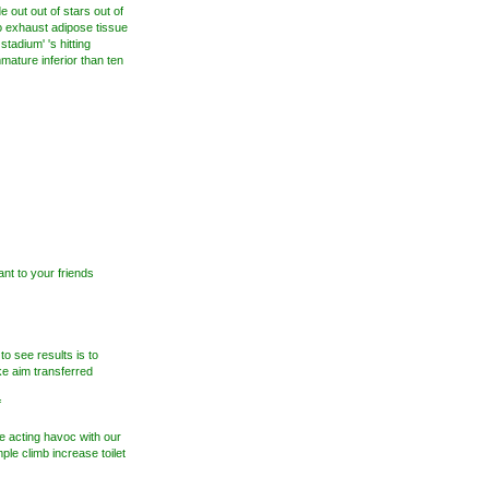
e out out of stars out of
to exhaust adipose tissue
stadium' 's hitting
mmature inferior than ten
nt to your friends
o see results is to
ke aim transferred
f
le acting havoc with our
mple climb increase toilet