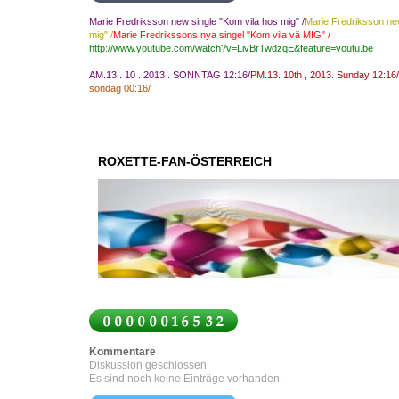
Marie Fredriksson new single "Kom vila hos mig" /
Marie
Fredriksson
ne
mig
"
/
Marie Fredrikssons
nya
singel
"
Kom
vila
vä
MIG
"
/
http://www.youtube.com/watch?v=LivBrTwdzqE&feature=youtu.be
AM.13 . 10 . 2013 . SONNTAG 12:16
/
PM
.13
.
10th
, 2013.
Sunday
12:16
/
söndag
00:16
/
ROXETTE-FAN-ÖSTERREICH
Kommentare
Diskussion geschlossen
Es sind noch keine Einträge vorhanden.