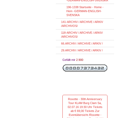
-GERMAN-ENGLISH-SVENSKA
196-1338 Startseite - Home -
Hem -GERMAN-ENGLISH-
SVENSKA
141-ARCHIV / ARCHIVE / ARKIV
/ARCHIVOS/
118-ARCHIV / ARCHIVE / ARKIV
/ARCHIVOS/
66.ARCHIV / ARCHIVE / ARKIV /
29.ARCHIV / ARCHIVE / ARKIV /
Gefällt mir
2.900
Roxette - 30th Anniversary
Tour KLAM Burg Clam Sa,
02.07.16 19:30 Uhr Tickets
ab € 69,00 Tickets Zur
Eventübersicht /Roxette -