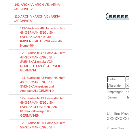
141-ARCHIV / ARCHIVE / ARKIV
/ARCHIVOS/
118-ARCHIV / ARCHIVE / ARKIV
/ARCHIVOS/
119-Startseite 46 Home 46-Hem
46-GERMAN-ENGLISH-
SVENSKA 2012.06.30 -
KAISERSLAUTERN/Home 46
Home 46-
120-Startseite 47 Home 47-Hem
47-GERMAN-ENGLISH-
SVENSKA Kontakt VON
ROXETTE FAN ÖSTERREICH
GERMAN-E
121-Startseite 48 Home 48-Hem
Betreff
N
48-GERMAN-ENGLISH-
Absender
X
SVENSKA Anzeigen und
Anonsen ALLGEMEIN 0
Empfänger
X
Datum
He
122-Startseite 49 Home 49-Hem
49-GERMAN-ENGLISH-
SVENSKA POSTEINGANG
6/Inbox 6/Inkorgen 6 -
Um Ihre Priva
GERMAN-EN
XXXXXXXX
123-Startseite 50 Home 50-Hem
50-GERMAN-ENGLISH-