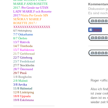
MARIE.F AND ROXETTE
Kommentar
2017 /
Per Gessle tur UTAN
Diskussion 
LADY MARIE.F och Roxette
Es sind noch
2017/
Visita Per Gessle SIN
SEÑORA Y MARIE.F
ROXETTE 2017 /
XXXXXXXXXXXXXXXXX
Teilen
6/7 Helsingborg
7/7 Oskarhamn
8/7 Örebro
13/7 Rättvik
14/7 Töreboda
15/7 Karlskrona
21/7 Grebbestad
22/7 Göteborg
23/7 Fredrikstad
27/7 Stockholm
28/7 Östersund
29/7 Piteå
1/8 Borgholm
Roger <offi
2/8 Malmö
3/8 Arvika
11/8 Halmstad
Also ich fin
12/8 Linköping
ist zwar co
18/8 Uppsala
dann ist es 
19/8 Eskilstuna
wieder zeit 