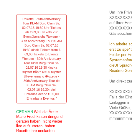
Um Ihre Priva
XXXXXXXX
Roxette - 30th Anniversary
auf Ihrer Ho
Tour KLAM Burg Clam Sa,
02.07.16 19:30 Uhr Tickets
XXXXXXXX
ab € 69,00 Tickets Zur
Gästebuchein
Eventübersicht /Roxette -
---
30th Anniversary Tour KLAM
Ich arbeite 
Burg Clam Sa, 02:07:16
erst zu spe4
19:30 clock Tickets from €
69,00 Tickets to Events
Felder per H
/Roxette - 30th Anniversary
Systemanfor
Tour Klam Burg Clam Sa,
dieUI Sprache
02:07:16 19:30 klocka
Readme Gener
Biljetter från € 69,00 biljetter
---
till evenemang /Roxette -
30th Anniversary Tour de
Um direkt zu
KLAM Burg Clam Sa,
02:07:16 19:30 reloj
XXXXXXXX
Entradas desde € 69,00
Falls der Ein
Entradas a Eventos /
Einloggen in
Viele Grüße,
GERMAN
Weil die Ärzte
XXXXXXXX
Marie Fredriksson dringend
mmmmmmm
geraten haben, nicht weiter
live aufzutreten, haben
Roxette ihre geplanten