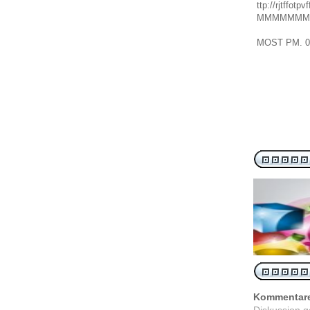
ttp://rjtffotp
MMMMMMM
MOST
PM.
0
Kommentar