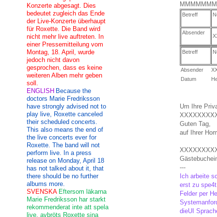
MMMMMMM
Konzerte abgesagt. Dies
bedeutet zugleich das Ende
Betreff
N
der Live-Konzerte überhaupt
für Roxette. Die Band wird
Absender
nicht mehr live auftreten. In
X
einer Pressemitteilung vom
Montag, 18. April, wurde
Betreff
N
jedoch nicht davon
gesprochen, dass es keine
Absender
X
weiteren Alben mehr geben
Datum
He
soll.
ENGLISH
Because the
doctors Marie Fredriksson
have strongly advised not to
Um Ihre Priva
play live, Roxette canceled
XXXXXXXX
their scheduled concerts.
Guten Tag,
This also means the end of
auf Ihrer Ho
the live concerts ever for
Roxette. The band will not
XXXXXXXX
perform live. In a press
Gästebuchein
release on Monday, April 18
---
has not talked about it, that
there should be no further
Ich arbeite 
albums more.
erst zu spe4
SVENSKA
Eftersom läkarna
Felder per H
Marie Fredriksson har starkt
Systemanfor
rekommenderat inte att spela
dieUI Sprache
live, avbröts Roxette sina