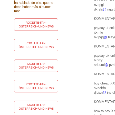
XXXXXX XX
ha hablado de ello, que no
nvcpgi
debe haber más álbumes
dkfsls
@
nqqr
más.
KOMMENTA
ROXETTE-FAN-
ÖSTERREICH-UND-NEWS
payday ul onli
jtxmlo
bvipqq
@
bisy
ROXETTE-FAN-
KOMMENTA
ÖSTERREICH-UND-NEWS
payday uk onl
hinizy
ROXETTE-FAN-
sduuml
@
pve
ÖSTERREICH-UND-NEWS
KOMMENTA
buy cheap XX
ROXETTE-FAN-
svackfn
ÖSTERREICH-UND-NEWS
djbixn
@
insfq
KOMMENTA
ROXETTE-FAN-
ÖSTERREICH-UND-NEWS
how to bay X