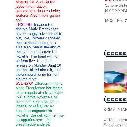
Maria
(
Diensta
Montag, 18. April, wurde
Schöne Seit
jedoch nicht davon
MMMMMMM
gesprochen, dass es keine
weiteren Alben mehr geben
soll.
MOST
PM.
2
ENGLISH
Because the
doctors Marie Fredriksson
have strongly advised not to
play live, Roxette canceled
their scheduled concerts.
This also means the end of
the live concerts ever for
Roxette. The band will not
perform live. In a press
release on Monday, April 18
has not talked about it, that
there should be no further
albums more.
SVENSKA
Eftersom läkarna
Marie Fredriksson har starkt
rekommenderat inte att spela
live, avbröts Roxette sina
planerade konserter. Detta
innebär också slutet av
KOMMENTA
konserter någonsin för
Roxette. Bandet kommer inte
att uppträda live. I ett
weitere Inform
pressmeddelande på
Somebody essen