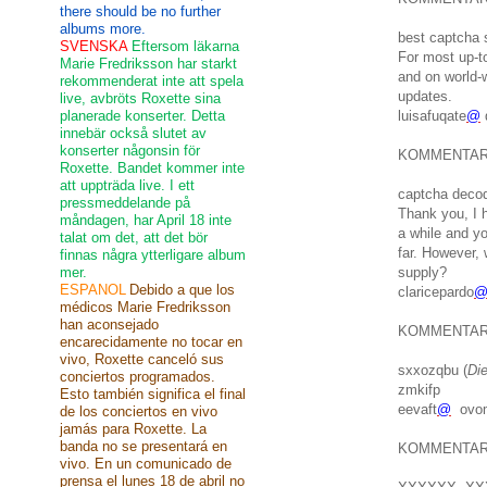
there should be no further
albums more.
best captcha s
SVENSKA
Eftersom läkarna
For most up-t
Marie Fredriksson har starkt
and on world-w
rekommenderat inte att spela
updates.
live, avbröts Roxette sina
planerade konserter. Detta
luisafuqate
@
innebär också slutet av
konserter någonsin för
KOMMENTA
Roxette. Bandet kommer inte
att uppträda live. I ett
captcha decod
pressmeddelande på
Thank you, I h
måndagen, har April 18 inte
a while and yo
talat om det, att det bör
far. However, 
finnas några ytterligare album
mer.
supply?
ESPANOL
Debido a que los
claricepardo
médicos Marie Fredriksson
han aconsejado
KOMMENTA
encarecidamente no tocar en
vivo, Roxette canceló sus
sxxozqbu (
Di
conciertos programados.
zmkifp
Esto también significa el final
eevaft
@
ovo
de los conciertos en vivo
jamás para Roxette. La
banda no se presentará en
KOMMENTA
vivo. En un comunicado de
prensa el lunes 18 de abril no