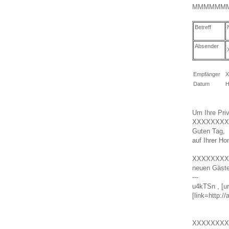
MMMMMM
Betreff
Absender
Empfänger
X
Datum
H
Um Ihre Priv
XXXXXXXX
Guten Tag,
auf Ihrer H
XXXXXXXX
neuen Gäste
---
u4kTSn , [u
[link=http:/
XXXXXXXX