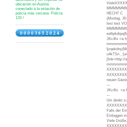
VieleXXX
ubicación en Austria
MMMMMM
conectado a la estación de
policía más cercana. Policía:
HECHT C
133 /
(
Montag, 30.
test test
MMMMMM
eaftpkdrpq(M
JKc4Ix <a hr
mmmmmm
ljzqekdny(Mo
u4kTSn , [u
[link=http:
mmmmmm
XXXXXXXX
XXXXXXX
neuen Gäste
---
JKc4Ix <a hr
---
Um direkt zu
XXXXXXXX
Falls der Ei
Einloggen i
Viele Grüße
XXXXXXXX