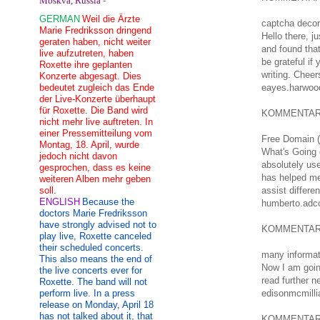
Moskva, Russia
-
GERMAN
Weil die Ärzte
captcha decor
Marie Fredriksson dringend
Hello there, 
geraten haben, nicht weiter
and found that 
live aufzutreten, haben
be grateful if
Roxette ihre geplanten
writing. Cheer
Konzerte abgesagt. Dies
bedeutet zugleich das Ende
eayes.harwoo
der Live-Konzerte überhaupt
für Roxette. Die Band wird
KOMMENTA
nicht mehr live auftreten. In
einer Pressemitteilung vom
Free Domain (
Montag, 18. April, wurde
What's Going d
jedoch nicht davon
absolutely use
gesprochen, dass es keine
has helped me 
weiteren Alben mehr geben
soll.
assist differe
ENGLISH
Because the
humberto.adc
doctors Marie Fredriksson
have strongly advised not to
KOMMENTA
play live, Roxette canceled
their scheduled concerts.
many informat
This also means the end of
Now I am goin
the live concerts ever for
read further n
Roxette. The band will not
perform live. In a press
edisonmcmilli
release on Monday, April 18
has not talked about it, that
KOMMENTA