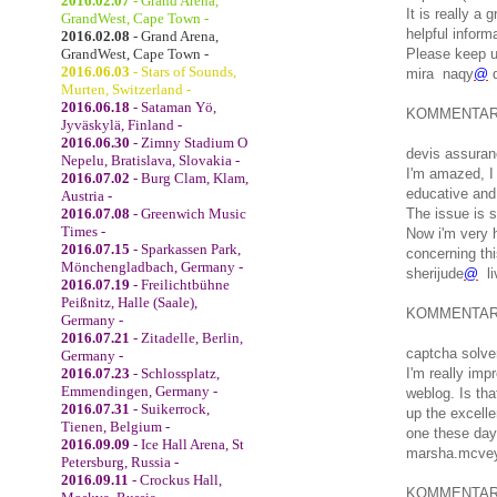
2016.02.07
- Grand Arena,
It is really a 
GrandWest, Cape Town -
helpful inform
2016.02.08
- Grand Arena,
GrandWest, Cape Town -
Please keep us
2016.06.03
- Stars of Sounds,
mira naqy
@
q
Murten, Switzerland -
2016.06.18
- Sataman Yö,
KOMMENTA
Jyväskylä, Finland -
2016.06.30
- Zimny Stadium O
devis assuran
Nepelu, Bratislava, Slovakia -
I'm amazed, I
2016.07.02
- Burg Clam, Klam,
educative and 
Austria -
2016.07.08
- Greenwich Music
The issue is s
Times -
Now i'm very 
2016.07.15
- Sparkassen Park,
concerning th
Mönchengladbach, Germany -
sherijude
@
li
2016.07.19
- Freilichtbühne
Peißnitz, Halle (Saale),
KOMMENTA
Germany -
2016.07.21
- Zitadelle, Berlin,
captcha solver
Germany -
2016.07.23
- Schlossplatz,
I'm really imp
Emmendingen, Germany -
weblog. Is tha
2016.07.31
- Suikerrock,
up the excelle
Tienen, Belgium -
one these day
2016.09.09
- Ice Hall Arena, St
marsha.mcve
Petersburg, Russia -
2016.09.11
- Crockus Hall,
KOMMENTA