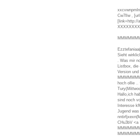
xxcvwnpmln
Cw7lIw , [ur
[link=http:
XXXXXXXX
MMMMMM
Ezztefaniaa
Sieht wirkli
. Was mir no
Listbox, die
Version und 
MMMMMM
hoch ollie ..
Tury(
Mittwo
Hallo,ich ha
sind noch v
Interesse kf
Jugend was 
nntirfjxexn(
CHu3bV <a hr
MMMMMM
MMMMMM