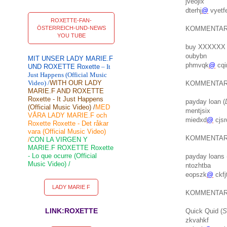
jveojlx
dterhj
@
vyetf
ROXETTE-FAN-
ÖSTERREICH-UND-NEWS
KOMMENTA
YOU TUBE
buy XXXXXX s
oubybn
MIT UNSER LADY MARIE.F
phmvqk
@
cqi
UND ROXETTE Roxette
– It
Just Happens (Official Music
Video) /
WITH OUR LADY
KOMMENTA
MARIE.F AND ROXETTE
Roxette - It Just Happens
payday loan (
(Official Music Video) /
MED
mentjsix
VÅRA LADY MARIE.F och
miedxd
@
cjs
Roxette Roxette - Det råkar
vara (Official Music Video)
KOMMENTA
/
CON LA VIRGEN Y
MARIE.F ROXETTE Roxette
- Lo que ocurre (Official
payday loans 
Music Video) /
ntozhtba
eopszk
@
ckfj
LADY MARIE F
KOMMENTA
LINK:ROXETTE
Quick Quid (
S
zkvahkf