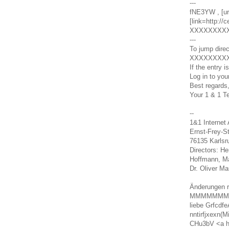
---
fNE3YW , [url
[link=http://
XXXXXXXX
---
To jump direc
XXXXXXXX
If the entry
i
Log in
to you
Best regards
Your 1 &
1 T
--
1&1 Internet
Ernst-Frey-S
76135 Karlsr
Directors
:
He
Hoffmann
,
M
Dr.
Oliver
Ma
Änderungen 
MMMMMMM
liebe Grfcdf
nntirfjxexn(M
CHu3bV <a h