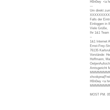
H0n0wy <a hr
---
Um direkt zum
XXXXXXXXX
Falls der Ein
Einloggen in
Viele Grüße,
Ihr 1&1 Team
--
1&1 Internet 
Ernst-Frey-St
76135 Karlsru
Vorstände: He
Hoffmann, Mar
OetjenAufsich
Amtsgericht 
MMMMMMM
xhvokpna(Fre
H0n0wy <a hr
MMMMMMM
MOST
PM.
0