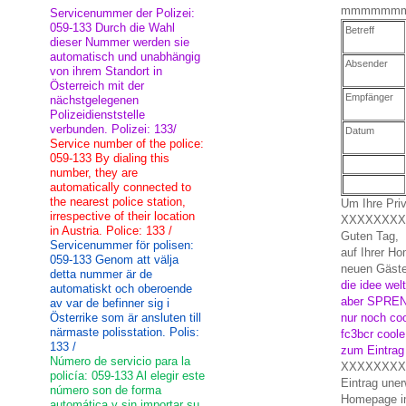
mmmmmm
Servicenummer der Polizei:
059-133 Durch die Wahl
Betreff
dieser Nummer werden sie
automatisch und unabhängig
Absender
von ihrem Standort in
Österreich mit der
Empfänger
nächstgelegenen
Polizeidienststelle
verbunden. Polizei: 133/
Datum
Service number of the police:
059-133 By dialing this
number, they are
automatically connected to
the nearest police station,
Um Ihre Priv
irrespective of their location
XXXXXXXX
in Austria. Police: 133 /
Guten Tag,
Servicenummer för polisen:
auf Ihrer
059-133 Genom att välja
neuen Gäste
detta nummer är de
die idee wel
automatiskt och oberoende
aber SPRENG
av var de befinner sig i
Österrike som är ansluten till
nur noch coo
närmaste polisstation. Polis:
fc3bcr coole
133 /
zum Eintrag 
Número de servicio para la
XXXXXXXX
policía: 059-133 Al elegir este
Eintrag uner
número son de forma
Homepage i
automática y sin importar su