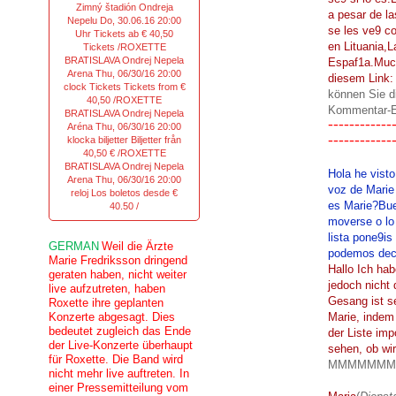
Zimný štadión Ondreja
a pesar de la
Nepelu Do, 30.06.16 20:00
se les ve9 co
Uhr Tickets ab € 40,50
en Lituania,
Tickets /ROXETTE
BRATISLAVA Ondrej Nepela
Espaf1a.Much
Arena Thu, 06/30/16 20:00
diesem Link:
clock Tickets Tickets from €
können Sie d
40,50 /ROXETTE
Kommentar-
BRATISLAVA Ondrej Nepela
------------
Aréna Thu, 06/30/16 20:00
------------
klocka biljetter Biljetter från
40,50 € /ROXETTE
BRATISLAVA Ondrej Nepela
Hola he vist
Arena Thu, 06/30/16 20:00
voz de Marie
reloj Los boletos desde €
es Marie?Bue
40.50 /
moverse o lo 
lista pone9is
GERMAN
Weil die Ärzte
podemos deci
Marie Fredriksson dringend
Hallo Ich ha
geraten haben, nicht weiter
jedoch nicht
live aufzutreten, haben
Gesang ist s
Roxette ihre geplanten
Konzerte abgesagt. Dies
Marie, indem 
bedeutet zugleich das Ende
der Liste imp
der Live-Konzerte überhaupt
sehen, ob wi
für Roxette. Die Band wird
MMMMMMM
nicht mehr live auftreten. In
einer Pressemitteilung vom