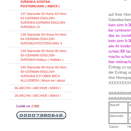
SVENSKA KONTAK
POSTEINGANG ( INBOX )
137-Startseite 63 Home 63-Hem
auf Ihrer 
63-GERMAN-ENGLISH-
Gästebuchein
SVENSKA GERMAN-ENGLISH-
kein sinn fc3
SVENSKA-13
bei rumkommt
138-Startseite 64 Home 64-Hem
das es zuviel
64-GERMAN-ENGLISH-
kein sinn fc
SVENSKA POSTEINGANG 4
wie ihr kinde
139-Startseite 65 Home 65-Hem
scheic39f lac
65-GERMAN-ENGLISH-
machs schon 
SVENSKA Hobbys ( Hobbies )
hier mitmache
Eintrag zu 
140-Startseite 66 Home 66-Hem
66-GERMAN-ENGLISH-
der Eintrag 
SVENSKA ICH ÜBER MICH
Ihre Homepa
ALLGEMEIN ( About me l about
XXXXXXXX
66.ARCHIV / ARCHIVE / ARKIV /
MMMMMMM
29.ARCHIV / ARCHIVE / ARKIV /
MMMMMMM
Betreff
N
Gefällt mir
2.900
Absender
Datum
He