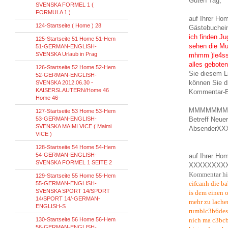
Guten Tag,
SVENSKA FORMEL 1 (
FORMULA 1 )
auf Ihrer 
124-Startseite ( Home ) 28
Gästebuchein
ich finden Ju
125-Startseite 51 Home 51-Hem
sehen die Mu
51-GERMAN-ENGLISH-
SVENSKA Urlaub in Prag
mhmm )le4ssig
alles geboten
126-Startseite 52 Home 52-Hem
Sie diesem 
52-GERMAN-ENGLISH-
können Sie d
SVENSKA 2012.06.30 -
KAISERSLAUTERN/Home 46
Kommentar-
Home 46-
MMMMMMM
127-Startseite 53 Home 53-Hem
53-GERMAN-ENGLISH-
Betreff Neue
SVENSKA MAIMI VICE ( Maimi
AbsenderX
VICE )
128-Startseite 54 Home 54-Hem
54-GERMAN-ENGLISH-
auf Ihrer Ho
SVENSKA FORMEL 1 SEITE 2
XXXXXXXX
Kommentar hin
129-Startseite 55 Home 55-Hem
eifcanh die b
55-GERMAN-ENGLISH-
SVENSKA SPORT 14/SPORT
is dem einen o
14/SPORT 14/-GERMAN-
mehr zu lachen
ENGLISH-S
rumblc3b6desl
130-Startseite 56 Home 56-Hem
nich ma c3bcb
56-GERMAN-ENGLISH-