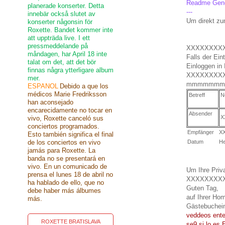
Readme Gener
planerade konserter. Detta
---
innebär också slutet av
Um direkt zu
konserter någonsin för
Roxette. Bandet kommer inte
att uppträda live. I ett
pressmeddelande på
XXXXXXXX
måndagen, har April 18 inte
Falls der Ein
talat om det, att det bör
Einloggen in
finnas några ytterligare album
XXXXXXXX
mer.
mmmmmmm
ESPANOL
Debido a que los
médicos Marie Fredriksson
Betreff
N
han aconsejado
encarecidamente no tocar en
Absender
X
vivo, Roxette canceló sus
conciertos programados.
Empfänger
X
Esto también significa el final
de los conciertos en vivo
Datum
He
jamás para Roxette. La
banda no se presentará en
vivo. En un comunicado de
Um Ihre Priva
prensa el lunes 18 de abril no
XXXXXXXX
ha hablado de ello, que no
Guten Tag,
debe haber más álbumes
auf Ihrer 
más.
Gästebuchein
veddeos ente
ROXETTE BRATISLAVA
se9 si lo es