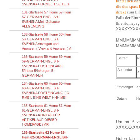
hinter den oh
SVENSKA FORMEL 1 SEITE 3
die den spass 
direkt
zum Eint
131-Startseite 57 Home 57-Hem
57-GERMAN-ENGLISH-
Falls der Ein
SVENSKA Mein Zuhause
Ihre Homepag
ALLGEMEIN 1
XXXXXXXX
132-Startseite 58 Home 58-Hem
58-GERMAN-ENGLISH-
MMMMMM
SVENSKA Anzeigen und
MMMMMMM
Anonsen ( View and Anonsen ) A
133-Startseite 59 Home 59-Hem
Betreff
N
59-GERMAN-ENGLISH-
SVENSKA POSTEINGANG
Absender
5/Inbox 5/Inkorgen 5 -
X
GERMAN-EN
134-Startseite 60 Home 60-Hem
Empfänger
X
60-GERMAN-ENGLISH-
SVENSKA POSTEINGANG FO
RME L EINS WELT HHH MEI
Datum
He
135-Startseite 61 Home 61-Hem
61-GERMAN-ENGLISH-
SVENSKA KONTAK FÜR
ARTIKEL AUF DIESER
Um Ihre Priva
HOMEPAGE ( AR
XXXXXXXX
136-Startseite 62 Home 62-
Hem 62-GERMAN-ENGLISH-
Guten Tag,