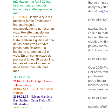
måndagen, har April 18 inte
the very first
talat om det, att det bör
analysis you m
finnas några ytterligare album
darbyfiore
@
a
mer.
ESPANOL
Debido a que los
KOMMENTA
médicos Marie Fredriksson
han aconsejado
encarecidamente no tocar en
payday loans 
vivo, Roxette canceló sus
I'd like to th
conciertos programados.
to view the sa
Esto también significa el final
creative writi
de los conciertos en vivo
payday loans 
jamás para Roxette. La
dick fitzsimm
banda no se presentará en
vivo. En un comunicado de
KOMMENTA
prensa el lunes 18 de abril no
ha hablado de ello, que no
debe haber más álbumes
Over 2000 Pro
más.
Her or his fam
purchased
TOUR 2016
pretty funeral
2016.01.31
- Ticketpro Dome,
Johannesburg -
industry exper
2016.02.02
- CC Durban Arena,
salvadorestra
Durban -
2016.02.05
- Nelson Mandela
KOMMENTA
Bay Stadium Outer Fields, Port
Elizabeth -
captcha (
Frei