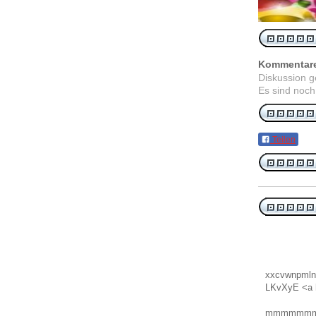
Kommentar
Diskussion 
Es sind noch
Teilen
xxcvwnpmln
LKvXyE <a 
mmmmmm