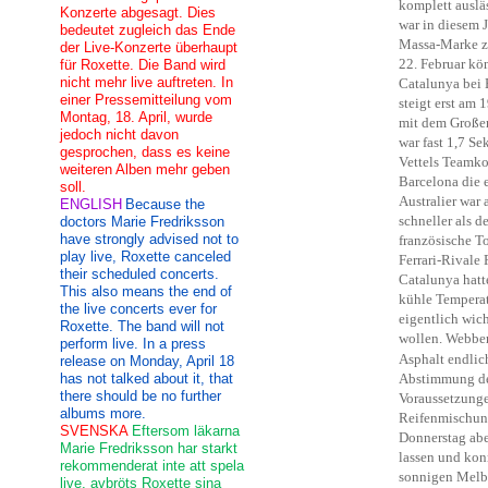
komplett ausläs
Konzerte abgesagt. Dies
war in diesem 
bedeutet zugleich das Ende
Massa-Marke zu
der Live-Konzerte überhaupt
22. Februar kön
für Roxette. Die Band wird
nicht mehr live auftreten. In
Catalunya bei 
einer Pressemitteilung vom
steigt erst am 
Montag, 18. April, wurde
mit dem Großen 
jedoch nicht davon
war fast 1,7 Se
gesprochen, dass es keine
Vettels Teamko
weiteren Alben mehr geben
Barcelona die e
soll.
Australier war
ENGLISH
Because the
schneller als d
doctors Marie Fredriksson
have strongly advised not to
französische T
play live, Roxette canceled
Ferrari-Rivale
their scheduled concerts.
Catalunya hatt
This also means the end of
kühle Temperat
the live concerts ever for
eigentlich wic
Roxette. The band will not
wollen. Webber 
perform live. In a press
Asphalt endlic
release on Monday, April 18
has not talked about it, that
Abstimmung der
there should be no further
Voraussetzunge
albums more.
Reifenmischung
SVENSKA
Eftersom läkarna
Donnerstag abe
Marie Fredriksson har starkt
lassen und kon
rekommenderat inte att spela
sonnigen Melb
live, avbröts Roxette sina