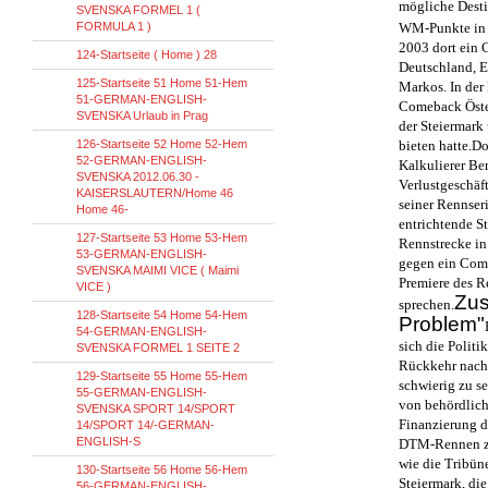
mögliche Dest
SVENSKA FORMEL 1 (
FORMULA 1 )
WM-Punkte in 
2003 dort ein 
124-Startseite ( Home ) 28
Deutschland, E
125-Startseite 51 Home 51-Hem
Markos. In der
51-GERMAN-ENGLISH-
Comeback Öste
SVENSKA Urlaub in Prag
der Steiermark
126-Startseite 52 Home 52-Hem
bieten hatte.D
52-GERMAN-ENGLISH-
Kalkulierer Be
SVENSKA 2012.06.30 -
Verlustgeschäft
KAISERSLAUTERN/Home 46
seiner Rennseri
Home 46-
entrichtende S
127-Startseite 53 Home 53-Hem
Rennstrecke in
53-GERMAN-ENGLISH-
gegen ein Come
SVENSKA MAIMI VICE ( Maimi
Premiere des R
VICE )
Zus
sprechen.
128-Startseite 54 Home 54-Hem
Problem"
54-GERMAN-ENGLISH-
sich die Polit
SVENSKA FORMEL 1 SEITE 2
Rückkehr nach 
129-Startseite 55 Home 55-Hem
schwierig zu s
55-GERMAN-ENGLISH-
von behördlich
SVENSKA SPORT 14/SPORT
Finanzierung d
14/SPORT 14/-GERMAN-
ENGLISH-S
DTM-Rennen zu 
wie die Tribün
130-Startseite 56 Home 56-Hem
Steiermark, die
56-GERMAN-ENGLISH-