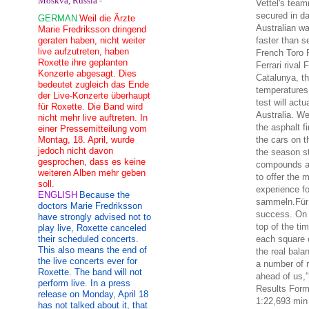
Moskva, Russia
-
Vettel's tea
secured in da
GERMAN
Weil die Ärzte
Australian wa
Marie Fredriksson dringend
geraten haben, nicht weiter
faster than 
live aufzutreten, haben
French Toro R
Roxette ihre geplanten
Ferrari rival
Konzerte abgesagt. Dies
Catalunya, th
bedeutet zugleich das Ende
temperatures
der Live-Konzerte überhaupt
test will act
für Roxette. Die Band wird
Australia. We
nicht mehr live auftreten. In
the asphalt 
einer Pressemitteilung vom
Montag, 18. April, wurde
the cars on t
jedoch nicht davon
the season st
gesprochen, dass es keine
compounds an
weiteren Alben mehr geben
to offer the 
soll.
experience fo
ENGLISH
Because the
sammeln.Für R
doctors Marie Fredriksson
success. On 
have strongly advised not to
top of the ti
play live, Roxette canceled
their scheduled concerts.
each square 
This also means the end of
the real bala
the live concerts ever for
a number of 
Roxette. The band will not
ahead of us,"
perform live. In a press
Results Form
release on Monday, April 18
1:22,693 min
has not talked about it, that