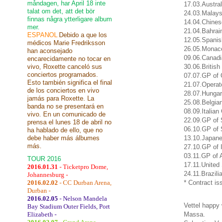
måndagen, har April 18 inte
17.03.
Austra
talat om det, att det bör
24.03.
Malays
finnas några ytterligare album
14.04.
Chines
mer.
21.04.
Bahrai
ESPANOL
Debido a que los
12.05.
Spanis
médicos Marie Fredriksson
26.05.
Monaco
han aconsejado
09.06.
Canad
encarecidamente no tocar en
vivo, Roxette canceló sus
30.06.
Britis
conciertos programados.
07.07.
GP of
Esto también significa el final
21.07.
Operat
de los conciertos en vivo
28.07.
Hungar
jamás para Roxette. La
25.08.
Belgia
banda no se presentará en
08.09.
Italian
vivo. En un comunicado de
22.09.
GP
of
prensa el lunes 18 de abril no
06.10.
GP
of 
ha hablado de ello, que no
debe haber más álbumes
13.10.
Japan
más.
27.10.
GP
of
03.11.
GP
of 
TOUR 2016
17.11.
United
2016.01.31
- Ticketpro Dome,
24.11.
Brazili
Johannesburg -
2016.02.02
- CC Durban Arena,
*
Contract is
Durban -
2016.02.05
- Nelson Mandela
Vettel happy 
Bay Stadium Outer Fields, Port
Elizabeth -
Massa.