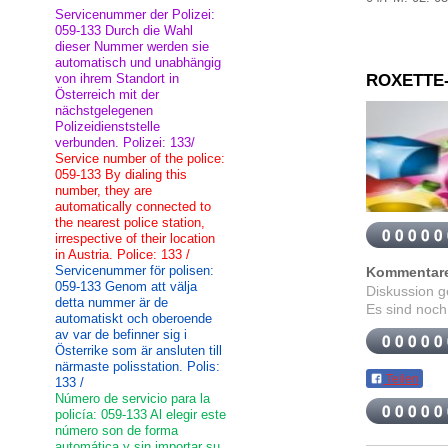
Servicenummer der Polizei:
059-133 Durch die Wahl
dieser Nummer werden sie
automatisch und unabhängig
von ihrem Standort in
ROXETTE
Österreich mit der
nächstgelegenen
Polizeidienststelle
verbunden. Polizei: 133/
Service number of the police:
059-133 By dialing this
number, they are
automatically connected to
the nearest police station,
irrespective of their location
in Austria. Police: 133 /
Servicenummer för polisen:
Kommentar
059-133 Genom att välja
Diskussion 
detta nummer är de
Es sind noch
automatiskt och oberoende
av var de befinner sig i
Österrike som är ansluten till
närmaste polisstation. Polis:
Teilen
133 /
Número de servicio para la
policía: 059-133 Al elegir este
número son de forma
automática y sin importar su