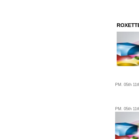
ROXETT
PM
.
05th
11t
PM
.
05th
11t