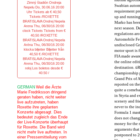
Zimný štadión Ondreja
Swabian autom
Nepelu Do, 30.06.16 20:00
requirement pro
Uhr Tickets ab € 40,50
up and running a
Tickets /ROXETTE
BRATISLAVA Ondrej Nepela
Marko has been 
Arena Thu, 06/30/16 20:00
next season.
De
clock Tickets Tickets from €
regulations aro
40,50 /ROXETTE
Automobile Fed
BRATISLAVA Ondrej Nepela
undisclosed Gr
Aréna Thu, 06/30/16 20:00
klocka biljetter Biljetter från
motor sport is 
40,50 € /ROXETTE
FIA ​​made awar
BRATISLAVA Ondrej Nepela
the online edit
Arena Thu, 06/30/16 20:00
destination.
üR
reloj Los boletos desde €
championship p
40.50 /
Grand Prix of A
reported on th
GERMAN
Weil die Ärzte
quite a comeba
Marie Fredriksson dringend
in Styria and e
geraten haben, nicht weiter
scenery and fr
live aufzutreten, haben
never to the inc
Roxette ihre geplanten
Konzerte abgesagt. Dies
Formula 1 maste
bedeutet zugleich das Ende
does not change
der Live-Konzerte überhaupt
money for the r
für Roxette. Die Band wird
arguments that 
nicht mehr live auftreten. In
postponed to 20
einer Pressemitteilung vom