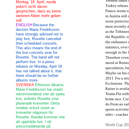
Viewers limits
Montag, 18. April, wurde
Turkey refuses 
jedoch nicht davon
France seems to
gesprochen, dass es keine
weiteren Alben mehr geben
in Austria stil
soll.
noise protectio
ENGLISH
Because the
most recently 
doctors Marie Fredriksson
as the Tribünen
have strongly advised not to
the Republic of
play live, Roxette canceled
the endurance c
their scheduled concerts.
statistics, over
This also means the end of
enough in the 
the live concerts ever for
Roxette. The band will not
Therefore even
perform live. In a press
mood at Rennst
release on Monday, April 18
speculation, bu
has not talked about it, that
Maybe on his r
there should be no further
2011.
For a ret
albums more.
Ecclestone.
The
SVENSKA
Eftersom läkarna
Kaiser is availa
Marie Fredriksson har starkt
Teams.Für with
rekommenderat inte att spela
live, avbröts Roxette sina
home race.
Curr
planerade konserter. Detta
do.
From an ear
innebär också slutet av
sports activiti
konserter någonsin för
rides - coaches
Roxette. Bandet kommer inte
att uppträda live. I ett
World Cup
20
pressmeddelande på