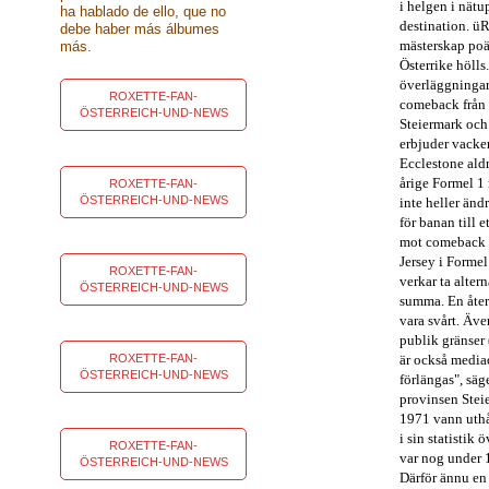
i helgen i nät
ha hablado de ello, que no
destination.
üR
debe haber más álbumes
mästerskap poän
más.
Österrike hölls.
överläggninga
ROXETTE-FAN-
comeback från 
ÖSTERREICH-UND-NEWS
Steiermark och
erbjuder vacke
Ecclestone aldri
årige Formel 1 
ROXETTE-FAN-
ÖSTERREICH-UND-NEWS
inte heller änd
för banan till 
mot comeback S
Jersey i Formel
ROXETTE-FAN-
verkar ta alter
ÖSTERREICH-UND-NEWS
summa. En åter
vara svårt. Äve
publik gränser 
ROXETTE-FAN-
är också mediac
ÖSTERREICH-UND-NEWS
förlängas", sä
provinsen Steie
1971 vann uthål
i sin statistik
ROXETTE-FAN-
var nog under 1
ÖSTERREICH-UND-NEWS
Därför ännu en 