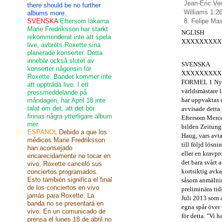
Jean-Eric Ver
there should be no further
Williams 1:2
albums more.
SVENSKA
Eftersom läkarna
8. Felipe Mas
Marie Fredriksson har starkt
NGLISH
rekommenderat inte att spela
XXXXXXXXX
live, avbröts Roxette sina
planerade konserter. Detta
innebär också slutet av
SVENSKA
konserter någonsin för
XXXXXXXXX
Roxette. Bandet kommer inte
FORMEL 1 Nyh
att uppträda live. I ett
världsmästare la
pressmeddelande på
har uppvaktas 
måndagen, har April 18 inte
talat om det, att det bör
avvisade detta.
finnas några ytterligare album
Eftersom Merce
mer.
bilden Zeitung
ESPANOL
Debido a que los
Haug, vars
avta
médicos Marie Fredriksson
till följd lösn
han aconsejado
eller en kravpr
encarecidamente no tocar en
det bara svårt a
vivo, Roxette canceló sus
kortsiktig avka
conciertos programados.
Esto también significa el final
såsom anmälnin
de los conciertos en vivo
preliminära tid
jamás para Roxette. La
Juli 2013 som 
banda no se presentará en
egna spår över 
vivo. En un comunicado de
för detta.
"Vi h
prensa el lunes 18 de abril no