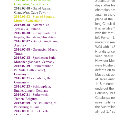
2016.02.07
- Grand Arena,
Sebastian Vet
GrandWest, Cape Town -
days after hi
2016.02.08
- Grand Arena,
champion smil
GrandWest, Cape Town -
again in the c
2016.06.03
- Stars of Sounds,
place at the 
Murten, Switzerland -
long Circuit 
2016.06.18
- Sataman Yö,
It is reliable,
Jyväskylä, Finland -
2016.06.30
- Zimny Stadium O
with the test
Nepelu, Bratislava, Slovakia -
left Ferrari.
1
2016.07.02
- Burg Clam, Klam,
marathon ma
Austria -
W04 with 148
2016.07.08
- Greenwich Music
Prix distance
Times -
year.
Nearly 
2016.07.15
- Sparkassen Park,
However Merc
Mönchengladbach, Germany -
were Rosberg
2016.07.19
- Freilichtbühne
Peißnitz, Halle (Saale),
defects on to
Germany -
Massa sit up 
2016.07.21
- Zitadelle, Berlin,
at Jerez enti
Germany -
1:18 minutes
2016.07.23
- Schlossplatz,
undercut the 
Emmendingen, Germany -
February 19 t
2016.07.31
- Suikerrock,
Catalunya nea
Tienen, Belgium -
rises, until 
2016.09.09
- Ice Hall Arena, St
Petersburg, Russia -
the Australia
2016.09.11
- Crockus Hall,
almost 1.7 s