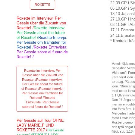
22,09
.
GP
i S
ROXETTE
06.10
.
GP
i
Sy
13,10
.
Japans
Roxette im Interview: Per
27,10
.
GP
i In
Gessle über die Zukunft von
03.11
.
GP
i
Ab
Roxette! /
Roxette Interview:
17,11
.
Förenta
Per Gessle about the future
24,11
.
Brasilie
of Roxette! /
Roxette Intervju:
*
Kontrakt
frå
Per Gessle om framtiden för
Roxette! /
Roxette Entrevista:
Per Gessle sobre el futuro de
Roxette! /
Vettel nöjda me
Sebastian Vettel
Roxette im Interview: Per
VM triumf i For
Gessle über die Zukunft von
vara först igen i
Roxette! /Roxette Interview:
torsdag.
På des
Per Gessle about the future
igen.
"Bilen är i
of Roxette! /Roxette Intervju:
med testet lanse
Per Gessle om framtiden för
1:17,879 minut
Roxette! /Roxette
Den 27-åriga sa
Entrevista: Per Gessle
mer än en dubb
sobre el futuro de Roxette! /
inte förra året.
N
Mercedes hade o
mate Lewis Ham
Per Gessle auf Tour OHNE
Rosberg genom 
LADY MARIE.F UND
den fyra dagar 
ROXETTE 2017 /
Per Gessle
flitigt. sub 1:1
on tour WITHOUT LADY