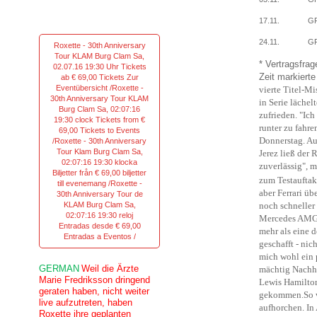
17.11.
GP
24.11.
GP
Roxette - 30th Anniversary
Tour KLAM Burg Clam Sa,
* Vertragsfrag
02.07.16 19:30 Uhr Tickets
Zeit markierte
ab € 69,00 Tickets Zur
Eventübersicht /Roxette -
vierte Titel-M
30th Anniversary Tour KLAM
in Serie läch
Burg Clam Sa, 02:07:16
zufrieden. "Ich
19:30 clock Tickets from €
runter zu fahre
69,00 Tickets to Events
Donnerstag. Au
/Roxette - 30th Anniversary
Tour Klam Burg Clam Sa,
Jerez ließ der 
02:07:16 19:30 klocka
zuverlässig", m
Biljetter från € 69,00 biljetter
zum Testauftak
till evenemang /Roxette -
aber Ferrari ü
30th Anniversary Tour de
KLAM Burg Clam Sa,
noch schneller
02:07:16 19:30 reloj
Mercedes AMG 
Entradas desde € 69,00
mehr als eine 
Entradas a Eventos /
geschafft - nic
mich wohl ein 
GERMAN
Weil die Ärzte
mächtig Nachho
Marie Fredriksson dringend
Lewis Hamilto
geraten haben, nicht weiter
gekommen.So wi
live aufzutreten, haben
aufhorchen. In
Roxette ihre geplanten