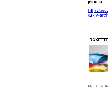
produceras
.
http://ww
arkiv-arc
ROXETTE
MOST PM. 02.