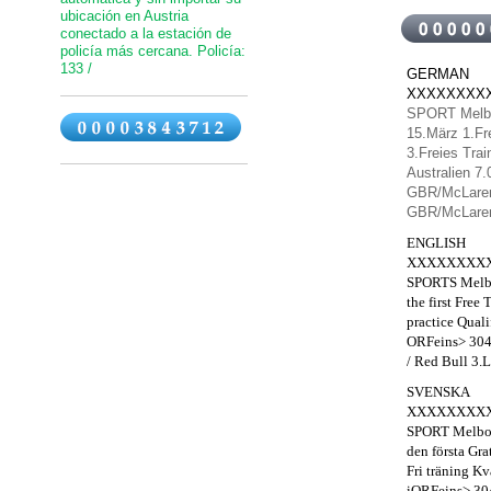
ubicación en Austria
conectado a la estación de
policía más cercana. Policía:
133 /
GERMAN
XXXXXXXX
SPORT Melbo
15.März 1.Fr
3.Freies Tra
Australien 7
GBR/McLaren
GBR/McLaren
ENGLISH
XXXXXXXX
SPORTS
Melb
the first
Free
T
practice
Quali
ORFeins
> 30
/
Red
Bull
3.L
SVENSKA
XXXXXXXX
SPORT
Melbo
den första
Gra
Fri träning
Kv
i
ORFeins
>
30