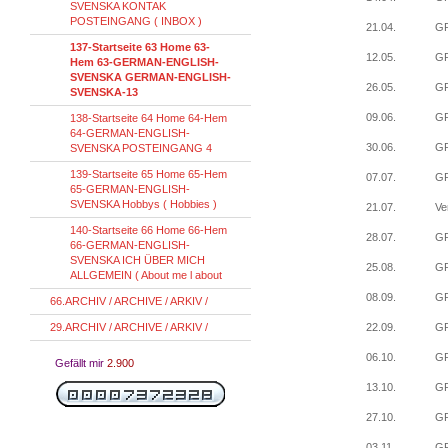
SVENSKA KONTAK
POSTEINGANG ( INBOX )
21.04.
GP
137-Startseite 63 Home 63-
12.05.
GP
Hem 63-GERMAN-ENGLISH-
SVENSKA GERMAN-ENGLISH-
26.05.
GP
SVENSKA-13
09.06.
GP
138-Startseite 64 Home 64-Hem
64-GERMAN-ENGLISH-
30.06.
GP
SVENSKA POSTEINGANG 4
139-Startseite 65 Home 65-Hem
07.07.
GP
65-GERMAN-ENGLISH-
SVENSKA Hobbys ( Hobbies )
21.07.
Ve
140-Startseite 66 Home 66-Hem
28.07.
GP
66-GERMAN-ENGLISH-
SVENSKA ICH ÜBER MICH
25.08.
GP
ALLGEMEIN ( About me l about
08.09.
GP
66.ARCHIV / ARCHIVE / ARKIV /
29.ARCHIV / ARCHIVE / ARKIV /
22.09.
GP
06.10.
GP
Gefällt mir
2.900
13.10.
GP
27.10.
GP
03.11.
GP