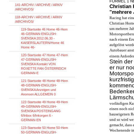
FORMEL 1 
141-ARCHIV / ARCHIVE / ARKIV
Christian
/ARCHIVOS/
"mehrere J
118-ARCHIV / ARCHIVE / ARKIV
Racing hat ei
/ARCHIVOS/
Christian Horne
um mehrere Jah
119-Startseite 46 Home 46-Hem
Motorsportber
46-GERMAN-ENGLISH-
SVENSKA 2012.06.30 -
nach einem Ers
KAISERSLAUTERN/Home 46
aufgelöst word
Home 46-
Autobauer anst
120-Startseite 47 Home 47-Hem
einem Anforder
47-GERMAN-ENGLISH-
Stein der
SVENSKA Kontakt VON
er nur no
ROXETTE FAN ÖSTERREICH
Motorspor
GERMAN-E
kurzfrist
121-Startseite 48 Home 48-Hem
kommende
48-GERMAN-ENGLISH-
SVENSKA Anzeigen und
Bedenken
Anonsen ALLGEMEIN 0
Lärmschut
122-Startseite 49 Home 49-Hem
vorläufigen Ka
49-GERMAN-ENGLISH-
einen noch nic
SVENSKA POSTEINGANG
hauseigenen Re
6/Inbox 6/Inkorgen 6 -
und so wird we
GERMAN-EN
gemacht, dass e
123-Startseite 50 Home 50-Hem
Wochenende in 
50-GERMAN-ENGLISH-