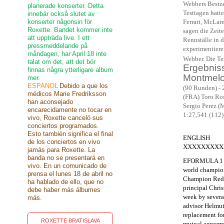
Webbers Bestze
planerade konserter. Detta
Testtagen hatte
innebär också slutet av
konserter någonsin för
Ferrari, McLar
Roxette. Bandet kommer inte
sagen die Zeite
att uppträda live. I ett
Rennställe in
pressmeddelande på
experimentieren
måndagen, har April 18 inte
Webber. Die Te
talat om det, att det bör
Ergebniss
finnas några ytterligare album
Montmelo
mer.
ESPANOL
Debido a que los
(90 Runden) - 
médicos Marie Fredriksson
(FRA) Toro Ross
han aconsejado
Sergio Perez (
encarecidamente no tocar en
1:27,541 (112)
vivo, Roxette canceló sus
conciertos programados.
Esto también significa el final
ENGLISH
de los conciertos en vivo
XXXXXXXXX
jamás para Roxette. La
banda no se presentará en
EFORMULA 1 N
vivo. En un comunicado de
world champion 
prensa el lunes 18 de abril no
Champion Red B
ha hablado de ello, que no
principal Chris
debe haber más álbumes
week by several
más.
advisor Helmut
replacement fo
ROXETTE BRATISLAVA
mutual agreem