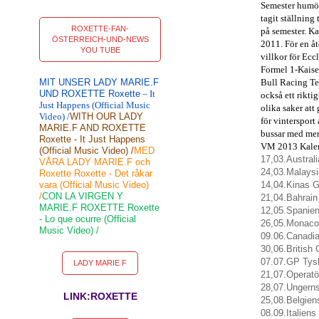
Semester humör
tagit ställning 
ROXETTE-FAN-
på semester.
Ka
ÖSTERREICH-UND-NEWS
2011.
För en åt
YOU TUBE
villkor för Ecc
Formel 1-Kaiser
MIT UNSER LADY MARIE.F
Bull Racing Te
UND ROXETTE Roxette
– It
också ett rikti
Just Happens (Official Music
olika saker att 
Video) /
WITH OUR LADY
för vintersport 
MARIE.F AND ROXETTE
bussar med mer
Roxette - It Just Happens
VM 2013 Kale
(Official Music Video) /
MED
17,03
.
Austral
VÅRA LADY MARIE.F och
24,03
.
Malaysi
Roxette Roxette - Det råkar
vara (Official Music Video)
14,04
.
Kinas G
/
CON LA VIRGEN Y
21,04
.
Bahrain
MARIE.F ROXETTE Roxette
12,05
.
Spanien
- Lo que ocurre (Official
26,05
.
Monaco
Music Video) /
09.06
.
Canadi
30,06
.
British
07.07
.
GP
Tys
LADY MARIE F
21,07
.
Operatö
28,07
.
Ungerns
LINK:ROXETTE
25,08
.
Belgien
08.09
.
Italiens