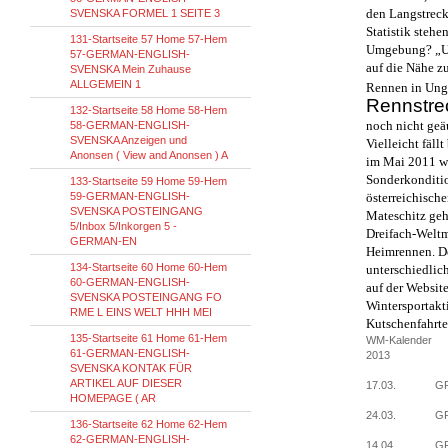
den Langstreck
SVENSKA FORMEL 1 SEITE 3
Statistik stehe
131-Startseite 57 Home 57-Hem
Umgebung? „Uns
57-GERMAN-ENGLISH-
auf die Nähe z
SVENSKA Mein Zuhause
ALLGEMEIN 1
Rennen in Unga
Rennstre
132-Startseite 58 Home 58-Hem
noch nicht geäu
58-GERMAN-ENGLISH-
SVENSKA Anzeigen und
Vielleicht fäll
Anonsen ( View and Anonsen ) A
im Mai 2011 wi
Sonderkonditio
133-Startseite 59 Home 59-Hem
59-GERMAN-ENGLISH-
österreichisch
SVENSKA POSTEINGANG
Mateschitz geh
5/Inbox 5/Inkorgen 5 -
Dreifach-Weltm
GERMAN-EN
Heimrennen. De
134-Startseite 60 Home 60-Hem
unterschiedlic
60-GERMAN-ENGLISH-
auf der Website
SVENSKA POSTEINGANG FO
Wintersportakt
RME L EINS WELT HHH MEI
Kutschenfahrte
135-Startseite 61 Home 61-Hem
WM-Kalender
61-GERMAN-ENGLISH-
2013
SVENSKA KONTAK FÜR
ARTIKEL AUF DIESER
17.03.
GP
HOMEPAGE ( AR
24.03.
GP
136-Startseite 62 Home 62-Hem
62-GERMAN-ENGLISH-
14.04.
GP