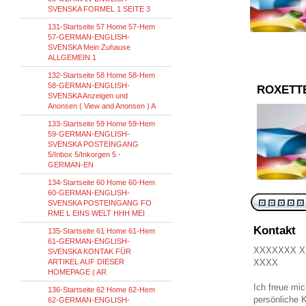
SVENSKA FORMEL 1 SEITE 3
131-Startseite 57 Home 57-Hem
57-GERMAN-ENGLISH-
SVENSKA Mein Zuhause
ALLGEMEIN 1
132-Startseite 58 Home 58-Hem
58-GERMAN-ENGLISH-
ROXETT
SVENSKA Anzeigen und
Anonsen ( View and Anonsen ) A
133-Startseite 59 Home 59-Hem
59-GERMAN-ENGLISH-
SVENSKA POSTEINGANG
5/Inbox 5/Inkorgen 5 -
GERMAN-EN
134-Startseite 60 Home 60-Hem
60-GERMAN-ENGLISH-
SVENSKA POSTEINGANG FO
RME L EINS WELT HHH MEI
Kontakt
135-Startseite 61 Home 61-Hem
61-GERMAN-ENGLISH-
XXXXXXX 
SVENSKA KONTAK FÜR
ARTIKEL AUF DIESER
XXXX
HOMEPAGE ( AR
Ich freue mi
136-Startseite 62 Home 62-Hem
persönliche 
62-GERMAN-ENGLISH-