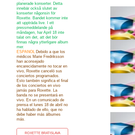
planerade konserter. Detta
innebär också slutet av
konserter någonsin för
Roxette. Bandet kommer inte
att uppträda live. I ett
pressmeddelande på
måndagen, har April 18 inte
talat om det, att det bör
finnas några ytterligare album
mer.
ESPANOL
Debido a que los
médicos Marie Fredriksson
han aconsejado
encarecidamente no tocar en
vivo, Roxette canceló sus
conciertos programados.
Esto también significa el final
de los conciertos en vivo
jamás para Roxette. La
banda no se presentará en
vivo. En un comunicado de
prensa el lunes 18 de abril no
ha hablado de ello, que no
debe haber más álbumes
más.
ROXETTE BRATISLAVA