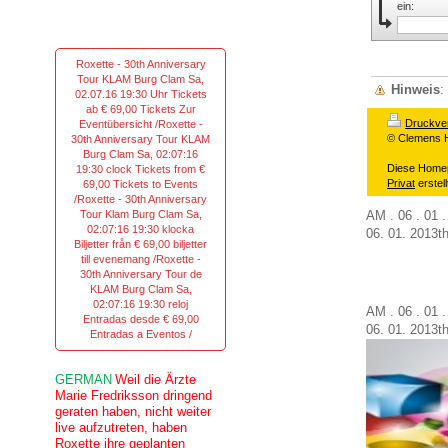
ei
Roxette - 30th Anniversary
Tour KLAM Burg Clam Sa,
Hinweis
:
02.07.16 19:30 Uhr Tickets
ab € 69,00 Tickets Zur
Druckve
Eventübersicht /Roxette -
© Clemens 
30th Anniversary Tour KLAM
Burg Clam Sa, 02:07:16
Diese Home
19:30 clock Tickets from €
Privat
erstell
69,00 Tickets to Events
/Roxette - 30th Anniversary
AM . 06 . 01 
Tour Klam Burg Clam Sa,
02:07:16 19:30 klocka
06.
01
.
2013t
Biljetter från € 69,00 biljetter
till evenemang /Roxette -
30th Anniversary Tour de
KLAM Burg Clam Sa,
02:07:16 19:30 reloj
AM . 06 . 01 
Entradas desde € 69,00
06.
01
.
2013t
Entradas a Eventos /
GERMAN
Weil die Ärzte
Marie Fredriksson dringend
geraten haben, nicht weiter
live aufzutreten, haben
Roxette ihre geplanten