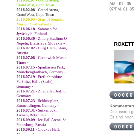
2016.02.07
- Grand Arena,
AM . 01 . 05 
GrandWest, Cape Town -
07
/
PM
.
01
.
05
2016.02.08
- Grand Arena,
GrandWest, Cape Town -
2016.06.03
- Stars of Sounds,
Murten, Switzerland -
2016.06.18
- Sataman Yö,
Jyväskylä, Finland -
2016.06.30
- Zimny Stadium O
Nepelu, Bratislava, Slovakia -
ROXETT
2016.07.02
- Burg Clam, Klam,
Austria -
2016.07.08
- Greenwich Music
Times -
2016.07.15
- Sparkassen Park,
Mönchengladbach, Germany -
2016.07.19
- Freilichtbühne
Peißnitz, Halle (Saale),
Germany -
2016.07.21
- Zitadelle, Berlin,
Germany -
2016.07.23
- Schlossplatz,
Emmendingen, Germany -
Kommentar
2016.07.31
- Suikerrock,
Diskussion 
Tienen, Belgium -
Es sind noch
2016.09.09
- Ice Hall Arena, St
Petersburg, Russia -
2016.09.11
- Crockus Hall,