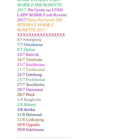
MARIE.F AND ROXETTE
2017 /
Per Gessle tur UTAN
LADY MARIE.F och Roxette
2017/
Visita Per Gessle SIN
SEÑORA Y MARIE.F
ROXETTE 2017 /
XXXXXXXXXXXXXXXXX
6/7 Helsingborg
7/7 Oskarhamn
8/7 Örebro
13/7 Rättvik
14/7 Töreboda
15/7 Karlskrona
21/7 Grebbestad
22/7 Göteborg
23/7 Fredrikstad
27/7 Stockholm
28/7 Östersund
29/7 Piteå
1/8 Borgholm
2/8 Malmö
3/8 Arvika
11/8 Halmstad
12/8 Linköping
18/8 Uppsala
19/8 Eskilstuna