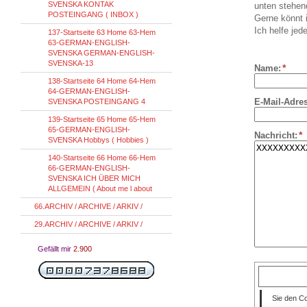
SVENSKA KONTAK
unten stehen
POSTEINGANG ( INBOX )
Gerne könnt i
Ich helfe jede
137-Startseite 63 Home 63-Hem
63-GERMAN-ENGLISH-
SVENSKA GERMAN-ENGLISH-
SVENSKA-13
*
Name:
138-Startseite 64 Home 64-Hem
64-GERMAN-ENGLISH-
E-Mail-Adre
SVENSKA POSTEINGANG 4
139-Startseite 65 Home 65-Hem
65-GERMAN-ENGLISH-
*
Nachricht:
SVENSKA Hobbys ( Hobbies )
140-Startseite 66 Home 66-Hem
66-GERMAN-ENGLISH-
SVENSKA ICH ÜBER MICH
ALLGEMEIN ( About me l about
66.ARCHIV / ARCHIVE / ARKIV /
29.ARCHIV / ARCHIVE / ARKIV /
Gefällt mir
2.900
Sie den C