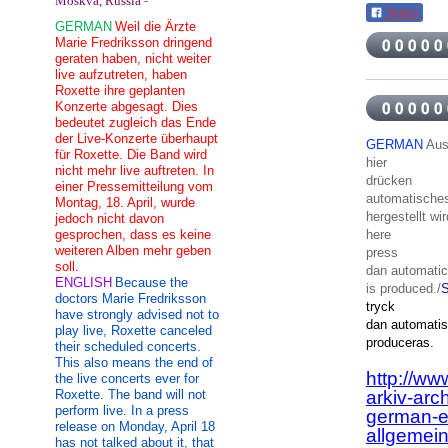
Moskva, Russia
-
Teilen
GERMAN
Weil die Ärzte
Marie Fredriksson dringend
geraten haben, nicht weiter
live aufzutreten, haben
Roxette ihre geplanten
Konzerte abgesagt. Dies
bedeutet zugleich das Ende
der Live-Konzerte überhaupt
GERMAN
Aus
für Roxette. Die Band wird
hier
nicht mehr live auftreten. In
drücken
einer Pressemitteilung vom
automatisches
Montag, 18. April, wurde
hergestellt wir
jedoch nicht davon
here
gesprochen, dass es keine
weiteren Alben mehr geben
press
soll.
dan
automatic
ENGLISH
Because the
is
produced
./
doctors Marie Fredriksson
tryck
have strongly advised not to
dan
automati
play live, Roxette canceled
produceras
.
their scheduled concerts.
This also means the end of
http://ww
the live concerts ever for
arkiv-arc
Roxette. The band will not
perform live. In a press
german-e
release on Monday, April 18
allgemein
has not talked about it, that