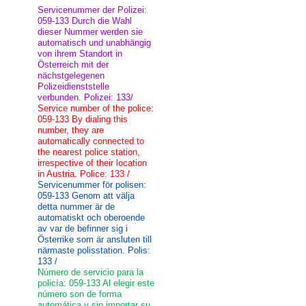
Servicenummer der Polizei:
059-133 Durch die Wahl
dieser Nummer werden sie
automatisch und unabhängig
von ihrem Standort in
Österreich mit der
nächstgelegenen
Polizeidienststelle
verbunden. Polizei: 133/
Service number of the police:
059-133 By dialing this
number, they are
automatically connected to
the nearest police station,
irrespective of their location
in Austria. Police: 133 /
Servicenummer för polisen:
059-133 Genom att välja
detta nummer är de
automatiskt och oberoende
av var de befinner sig i
Österrike som är ansluten till
närmaste polisstation. Polis:
133 /
Número de servicio para la
policía: 059-133 Al elegir este
número son de forma
automática y sin importar su