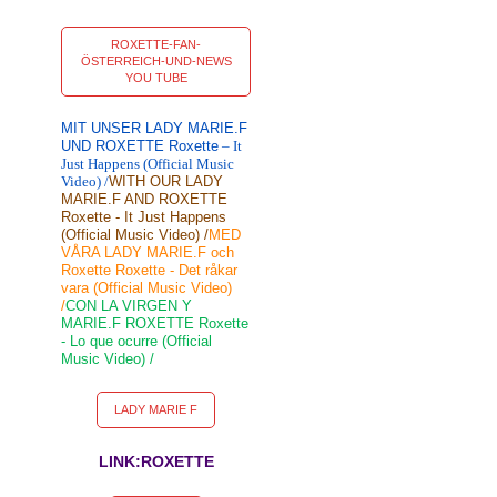
ROXETTE-FAN-
ÖSTERREICH-UND-NEWS
YOU TUBE
MIT UNSER LADY MARIE.F
UND ROXETTE Roxette
– It
Just Happens (Official Music
Video) /
WITH OUR LADY
MARIE.F AND ROXETTE
Roxette - It Just Happens
(Official Music Video) /
MED
VÅRA LADY MARIE.F och
Roxette Roxette - Det råkar
vara (Official Music Video)
/
CON LA VIRGEN Y
MARIE.F ROXETTE Roxette
- Lo que ocurre (Official
Music Video) /
LADY MARIE F
LINK:ROXETTE