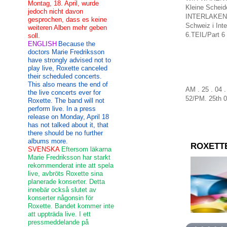
Montag, 18. April, wurde
Kleine Scheid
jedoch nicht davon
INTERLAKEN
gesprochen, dass es keine
Schweiz i
Int
weiteren Alben mehr geben
6.TEIL/
Part 6
soll.
ENGLISH
Because the
doctors Marie Fredriksson
have strongly advised not to
play live, Roxette canceled
their scheduled concerts.
This also means the end of
AM . 25 . 04
the live concerts ever for
52
/
PM
.
25th
0
Roxette. The band will not
perform live. In a press
release on Monday, April 18
has not talked about it, that
there should be no further
albums more.
ROXETT
SVENSKA
Eftersom läkarna
Marie Fredriksson har starkt
rekommenderat inte att spela
live, avbröts Roxette sina
planerade konserter. Detta
innebär också slutet av
konserter någonsin för
Roxette. Bandet kommer inte
att uppträda live. I ett
pressmeddelande på