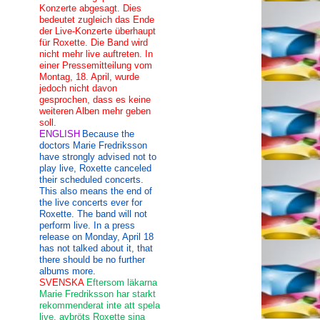
Konzerte abgesagt. Dies
bedeutet zugleich das Ende
der Live-Konzerte überhaupt
für Roxette. Die Band wird
nicht mehr live auftreten. In
einer Pressemitteilung vom
Montag, 18. April, wurde
jedoch nicht davon
gesprochen, dass es keine
weiteren Alben mehr geben
soll.
ENGLISH
Because the
doctors Marie Fredriksson
have strongly advised not to
play live, Roxette canceled
their scheduled concerts.
This also means the end of
the live concerts ever for
Roxette. The band will not
perform live. In a press
release on Monday, April 18
has not talked about it, that
there should be no further
albums more.
SVENSKA
Eftersom läkarna
Marie Fredriksson har starkt
rekommenderat inte att spela
live, avbröts Roxette sina