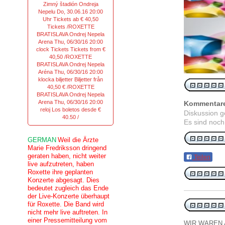
Zimný štadión Ondreja
Nepelu Do, 30.06.16 20:00
Uhr Tickets ab € 40,50
Tickets /ROXETTE
BRATISLAVA Ondrej Nepela
Arena Thu, 06/30/16 20:00
clock Tickets Tickets from €
40,50 /ROXETTE
BRATISLAVA Ondrej Nepela
Aréna Thu, 06/30/16 20:00
klocka biljetter Biljetter från
40,50 € /ROXETTE
BRATISLAVA Ondrej Nepela
Arena Thu, 06/30/16 20:00
Kommentar
reloj Los boletos desde €
Diskussion 
40.50 /
Es sind noch
GERMAN
Weil die Ärzte
Marie Fredriksson dringend
geraten haben, nicht weiter
Teilen
live aufzutreten, haben
Roxette ihre geplanten
Konzerte abgesagt. Dies
bedeutet zugleich das Ende
der Live-Konzerte überhaupt
für Roxette. Die Band wird
nicht mehr live auftreten. In
einer Pressemitteilung vom
WIR WAREN A