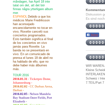
måndagen, har April 18 inte
talat om det, att det bör
finnas några ytterligare album
Kommentar
mer.
Diskussion 
ESPANOL
Debido a que los
Es sind noch
médicos Marie Fredriksson
han aconsejado
encarecidamente no tocar en
vivo, Roxette canceló sus
Teilen
conciertos programados.
Esto también significa el final
de los conciertos en vivo
jamás para Roxette. La
banda no se presentará en
vivo. En un comunicado de
prensa el lunes 18 de abril no
ha hablado de ello, que no
debe haber más álbumes
WIR WAREN A
más.
Kleine Scheid
INTERLAKEN
TOUR 2016
Schweiz i
Int
2016.01.31
- Ticketpro Dome,
7.TEIL/
Part 7
Johannesburg -
2016.02.02
- CC Durban Arena,
Durban -
2016.02.05
- Nelson Mandela
Bay Stadium Outer Fields, Port
Elizabeth -