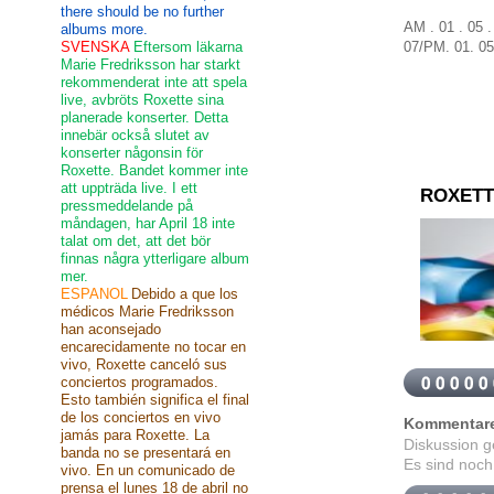
there should be no further
AM . 01 . 05 
albums more.
07
/
PM
.
01
.
05
SVENSKA
Eftersom läkarna
Marie Fredriksson har starkt
rekommenderat inte att spela
live, avbröts Roxette sina
planerade konserter. Detta
innebär också slutet av
konserter någonsin för
Roxette. Bandet kommer inte
att uppträda live. I ett
ROXETT
pressmeddelande på
måndagen, har April 18 inte
talat om det, att det bör
finnas några ytterligare album
mer.
ESPANOL
Debido a que los
médicos Marie Fredriksson
han aconsejado
encarecidamente no tocar en
vivo, Roxette canceló sus
conciertos programados.
Esto también significa el final
de los conciertos en vivo
Kommentar
jamás para Roxette. La
Diskussion 
banda no se presentará en
Es sind noch
vivo. En un comunicado de
prensa el lunes 18 de abril no