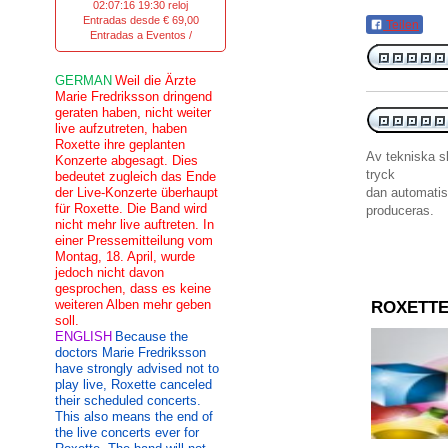
02:07:16 19:30 reloj
Entradas desde € 69,00
Teilen
Entradas a Eventos /
GERMAN
Weil die Ärzte
Marie Fredriksson dringend
geraten haben, nicht weiter
live aufzutreten, haben
Roxette ihre geplanten
Av tekniska s
Konzerte abgesagt. Dies
tryck
bedeutet zugleich das Ende
der Live-Konzerte überhaupt
dan
automati
für Roxette. Die Band wird
produceras
.
nicht mehr live auftreten. In
einer Pressemitteilung vom
Montag, 18. April, wurde
jedoch nicht davon
gesprochen, dass es keine
weiteren Alben mehr geben
ROXETTE
soll.
ENGLISH
Because the
doctors Marie Fredriksson
have strongly advised not to
play live, Roxette canceled
their scheduled concerts.
This also means the end of
the live concerts ever for