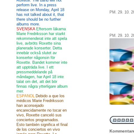
Roxette. The band will not
perform live. In a press
release on Monday, April 18
PM.
29.
10.
2
has not talked about it, that
there should be no further
albums more.
SVENSKA
Eftersom läkarna
Marie Fredriksson har starkt
PM.
29.
10.
2
rekommenderat inte att spela
live, avbröts Roxette sina
planerade konserter. Detta
innebär också slutet av
konserter någonsin för
Roxette. Bandet kommer inte
att uppträda live. I ett
pressmeddelande på
måndagen, har April 18 inte
talat om det, att det bör
finnas några ytterligare album
mer.
ESPANOL
Debido a que los
médicos Marie Fredriksson
han aconsejado
encarecidamente no tocar en
vivo, Roxette canceló sus
conciertos programados.
Esto también significa el final
de los conciertos en vivo
Kommentar