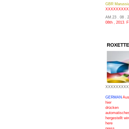
GBR
Marussi
XXXXXXXXX
AM.23 . 08 .
08th
,
2013.
F
ROXETTE
XXXXXXXXX
GERMAN
Aus
hier
drücken
automatisches
hergestellt wir
here
press