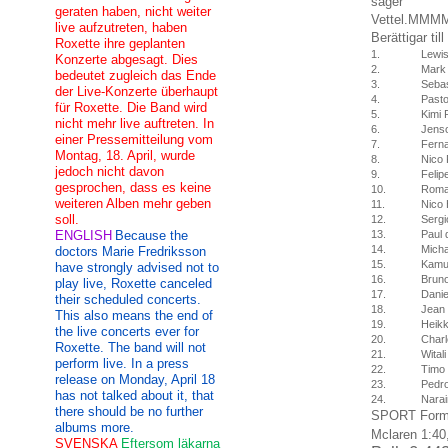
säger
geraten haben, nicht weiter
Vettel
.
MMM
live aufzutreten, haben
Berättigar till
Roxette ihre geplanten
1.
Lewis
Konzerte abgesagt. Dies
2.
Mark
bedeutet zugleich das Ende
3.
Sebas
der Live-Konzerte überhaupt
4.
Past
für Roxette. Die Band wird
5.
Kimi 
nicht mehr live auftreten. In
6.
Jenso
einer Pressemitteilung vom
7.
Fern
Montag, 18. April, wurde
8.
Nico
jedoch nicht davon
9.
Feli
gesprochen, dass es keine
10.
Roma
weiteren Alben mehr geben
11.
Nico 
soll.
12.
Sergi
ENGLISH
Because the
13.
Paul 
14.
Mich
doctors Marie Fredriksson
15.
Kamu
have strongly advised not to
16.
Brun
play live, Roxette canceled
17.
Danie
their scheduled concerts.
18.
Jean 
This also means the end of
19.
Heikk
the live concerts ever for
20.
Charl
Roxette. The band will not
21.
Wital
perform live. In a press
22.
Timo
release on Monday, April 18
23.
Pedro
has not talked about it, that
24.
Narai
there should be no further
SPORT
Form
albums more.
Mclaren 1:40
SVENSKA
Eftersom läkarna