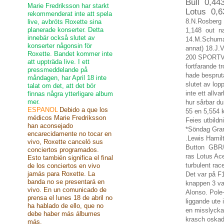
Bull 0,44
Marie Fredriksson har starkt
Lotus 0,6
rekommenderat inte att spela
8.N.Rosberg
live, avbröts Roxette sina
planerade konserter. Detta
1,148 out na
innebär också slutet av
14.M.Schuma
konserter någonsin för
annat)
18.J.V
Roxette. Bandet kommer inte
200
SPORT
V
att uppträda live. I ett
fortfarande
t
pressmeddelande på
hade
besprut
måndagen, har April 18 inte
slutet av
lop
talat om det, att det bör
inte
ett allva
finnas några ytterligare album
mer.
hur
sårbar
du
ESPANOL
Debido a que los
55
en
5,554
médicos Marie Fredriksson
Feies
utbildn
han aconsejado
*
Söndag
Gran
encarecidamente no tocar en
.Lewis Hami
vivo, Roxette canceló sus
Button GBR
conciertos programados.
ras
Lotus
Ac
Esto también significa el final
turbulent
rac
de los conciertos en vivo
jamás para Roxette. La
Det var
på F
banda no se presentará en
knappen
3
va
vivo. En un comunicado de
Alonso
.
Pole
prensa el lunes 18 de abril no
liggande
ute
ha hablado de ello, que no
en misslyck
debe haber más álbumes
krasch
oska
más.