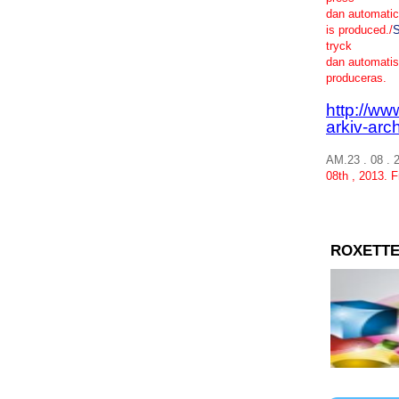
dan
automatic
is
produced
./
tryck
dan
automati
produceras
.
http://ww
arkiv-arc
AM.23 . 08 .
08th
,
2013.
F
ROXETTE