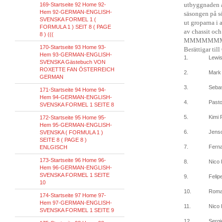
utbyggnaden 
169-Startseite 92 Home 92-
Hem 92-GERMAN-ENGLISH-
säsongen på
s
SVENSKA FORMEL 1 (
ut
groparna
i
a
FORMULA 1 ) SEIT 8 ( PAGE
av
chassit och
8 ) (((
MMMMMM
170-Startseite 93 Home 93-
Berättigar till
Hem 93-GERMAN-ENGLISH-
1.
Lewis
SVENSKA Gästebuch VON
ROXETTE FAN ÖSTERREICH
2.
Mark
GERMAN
3.
Sebas
171-Startseite 94 Home 94-
Hem 94-GERMAN-ENGLISH-
4.
Past
SVENSKA FORMEL 1 SEITE 8
5.
Kimi 
172-Startseite 95 Home 95-
Hem 95-GERMAN-ENGLISH-
6.
Jenso
SVENSKA ( FORMULA 1 )
SEITE 8 ( PAGE 8 )
7.
Fern
ENLGISCH
173-Startseite 96 Home 96-
8.
Nico
Hem 96-GERMAN-ENGLISH-
SVENSKA FORMEL 1 SEITE
9.
Feli
10
10.
Roma
174-Startseite 97 Home 97-
Hem 97-GERMAN-ENGLISH-
11.
Nico 
SVENSKA FORMEL 1 SEITE 9
12.
Sergi