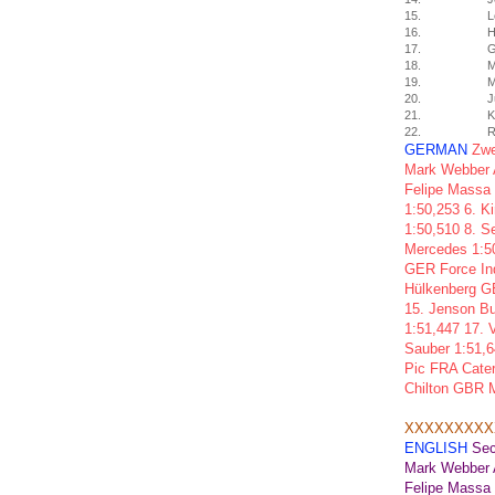
15.
L
16.
H
17.
G
18.
M
19.
M
20.
J
21.
K
22.
R
GERMAN
Zwe
Mark Webber 
Felipe Massa 
1:50,253 6. K
1:50,510 8. 
Mercedes 1:50
GER Force Ind
Hülkenberg G
15. Jenson Bu
1:51,447 17. 
Sauber 1:51,6
Pic FRA Cater
Chilton GBR 
XXXXXXXXX
ENGLISH
Sec
Mark Webber
Felipe
Massa