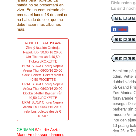
jamás para Roxette. La
Diskussion 
banda no se presentará en
Es sind noch
vivo. En un comunicado de
prensa el lunes 18 de abril no
ha hablado de ello, que no
debe haber más álbumes
más.
Teilen
ROXETTE BRATISLAVA
Zimný štadión Ondreja
Nepelu Do, 30.06.16 20:00
Uhr Tickets ab € 40,50
Tickets /ROXETTE
BRATISLAVA Ondrej Nepela
Arena Thu, 06/30/16 20:00
Hamilton
på 
clock Tickets Tickets from €
tiden
.
Vettel
40,50 /ROXETTE
dubbel
värld
BRATISLAVA Ondrej Nepela
på Grand
Pri
Aréna Thu, 06/30/16 20:00
Yas Marina Ci
klocka biljetter Biljetter från
40,50 € /ROXETTE
försvarande 
BRATISLAVA Ondrej Nepela
besegra.
Dess
Arena Thu, 06/30/16 20:00
parkerar
sin b
reloj Los boletos desde €
musste.Vette
40.50 /
inte
den sjun
13
poäng ba
GERMAN
Weil die Ärzte
den 25: e
Tot
Marie Fredriksson dringend