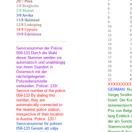
29/7 Piteå
5.
N
1/8 Borgholm
6.
S
2/8 Malmö
7.
E
3/8 Arvika
8.
N
11/8 Halmstad
9.
D
12/8 Linköping
10.
V
18/8 Uppsala
11.
F
19/8 Eskilstuna
12.
P
13.
J
14.
J
Servicenummer der Polizei:
15.
L
059-133 Durch die Wahl
16.
H
dieser Nummer werden sie
17.
G
18.
M
automatisch und unabhängig
19.
M
von ihrem Standort in
20.
J
Österreich mit der
21.
K
nächstgelegenen
22.
R
Polizeidienststelle
XXXXXXXXX
verbunden. Polizei: 133/
GERMAN
Ru
Service number of the police:
Sergej Sirotk
059-133 By dialing this
number, they are
fixiert. Der K
automatically connected to
österreichisc
the nearest police station,
Prix von Belg
irrespective of their location
lang Einblick
in Austria. Police: 133 /
der am Sonnta
Servicenummer för polisen:
Stammcockpit 
059-133 Genom att välja
Rennstall der