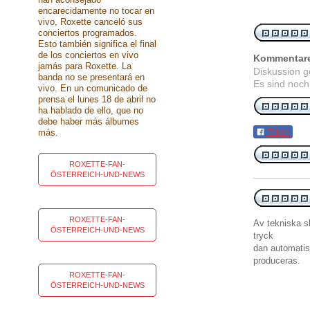
encarecidamente no tocar en
vivo, Roxette canceló sus
conciertos programados.
Esto también significa el final
de los conciertos en vivo
Kommentar
jamás para Roxette. La
Diskussion 
banda no se presentará en
Es sind noch
vivo. En un comunicado de
prensa el lunes 18 de abril no
ha hablado de ello, que no
debe haber más álbumes
más.
Teilen
ROXETTE-FAN-
ÖSTERREICH-UND-NEWS
ROXETTE-FAN-
Av tekniska s
ÖSTERREICH-UND-NEWS
tryck
dan
automati
produceras
.
ROXETTE-FAN-
ÖSTERREICH-UND-NEWS