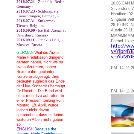
2016.07.21
- Zitadelle, Berlin,
10.06.CAN M
Germany -
Silverstone
2016.07.23
- Schlossplatz,
Hamilton 02
Emmendingen, Germany -
Singapur Vet
2016.07.31
- Suikerrock,
28.10.IND Ne
Tienen, Belgium -
Austin 25.1
2016.09.09
- Ice Hall Arena, St
Petersburg, Russia -
MMMMMM
2016.09.11
- Crockus Hall,
Formel
1
kom
Moskva, Russia
-
http://w
v=YibMYI
GERMAN
Weil die Ärzte
v=YibMYIB
Marie Fredriksson dringend
geraten haben, nicht weiter
live aufzutreten, haben
PM.
14.
11
2
Roxette ihre geplanten
Konzerte abgesagt. Dies
bedeutet zugleich das Ende
der Live-Konzerte überhaupt
für Roxette. Die Band wird
PM.
14.
11
2
nicht mehr live auftreten. In
einer Pressemitteilung vom
Montag, 18. April, wurde
jedoch nicht davon
gesprochen, dass es keine
weiteren Alben mehr geben
soll.
ENGLISH
Because the
doctors Marie Fredriksson