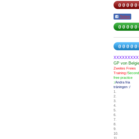
Teilen
XXXXXXXXX
GP von Belgi
Zweites Freies
Training:/
Second
free practice
:/
Andra
fria
träningen
:/
1.
2.
3.
4.
5.
6.
7.
8.
9.
10.
11.