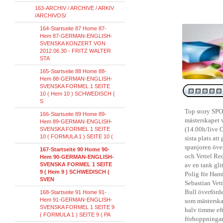
163-ARCHIV / ARCHIVE / ARKIV
/ARCHIVOS/
164-Startseite 87 Home 87-
Hem 87-GERMAN-ENGLISH-
SVENSKA KONZERT VON
2012.06.30 - FRITZ WALTER
STA
165-Startseite 88 Home 88-
Hem 88-GERMAN-ENGLISH-
SVENSKA FORMEL 1 SEITE
10 ( Hem 10 ) SCHWEDISCH (
S
Top
story
SP
166-Startseite 89 Home 89-
mästerskapet
Hem 89-GERMAN-ENGLISH-
(
14.00h/live
O
SVENSKA FORMEL 1 SEITE
10 ( FORMULA 1 ) SEITE 10 (
sista plats
att 
spanjoren
över
167-Startseite 90 Home 90-
och
Vettel
Red
Hem 90-GERMAN-ENGLISH-
SVENSKA FORMEL 1 SEITE
av
en tank
gli
9 ( Hem 9 ) SCHWEDISCH (
Polig för
Hami
SVEN
Sebastian Vett
Bull
överförde
168-Startseite 91 Home 91-
Hem 91-GERMAN-ENGLISH-
som
mästersk
SVENSKA FORMEL 1 SEITE 9
halv timme
ef
( FORMULA 1 ) SEITE 9 ( PA
förhoppninga