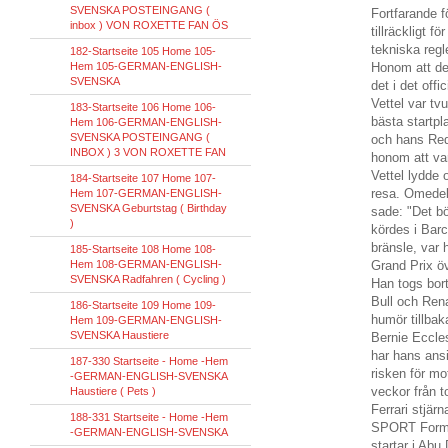
SVENSKA POSTEINGANG (
Fortfarande fö
inbox ) VON ROXETTE FAN ÖS
tillräckligt f
tekniska regl
182-Startseite 105 Home 105-
Hem 105-GERMAN-ENGLISH-
Honom att det
SVENSKA
det i det offi
Vettel var tv
183-Startseite 106 Home 106-
bästa startp
Hem 106-GERMAN-ENGLISH-
SVENSKA POSTEINGANG (
och hans Red
INBOX ) 3 VON ROXETTE FAN
honom att va
Vettel lydde
184-Startseite 107 Home 107-
resa.
Omedelb
Hem 107-GERMAN-ENGLISH-
SVENSKA Geburtstag ( Birthday
sade: "Det bö
)
kördes i Barc
bränsle, var 
185-Startseite 108 Home 108-
Hem 108-GERMAN-ENGLISH-
Grand Prix ö
SVENSKA Radfahren ( Cycling )
Han togs bort
Bull och Ren
186-Startseite 109 Home 109-
humör tillbak
Hem 109-GERMAN-ENGLISH-
SVENSKA Haustiere
Bernie Eccles
har hans ans
187-330 Startseite - Home -Hem
risken för mo
-GERMAN-ENGLISH-SVENSKA
veckor från t
Haustiere ( Pets )
Ferrari stjärn
188-331 Startseite - Home -Hem
SPORT
Form
-GERMAN-ENGLISH-SVENSKA
startar
i Abu 