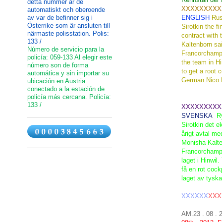
detta nummer är de
XXXXXXXXX
automatiskt och oberoende
av var de befinner sig i
ENGLISH
Rus
Österrike som är ansluten till
Sirotkin
the
fi
närmaste polisstation. Polis:
contract with 
133 /
Kaltenborn
sa
Número de servicio para la
Francorcham
policía: 059-133 Al elegir este
the team in
Hi
número son de forma
to
get
a root
c
automática y sin importar su
German
Nico
ubicación en Austria
conectado a la estación de
policía más cercana. Policía:
133 /
XXXXXXXXX
SVENSKA
Ry
Sirotkin
det
e
årigt avtal
me
Monisha
Kalt
Francorcham
laget
i
Hinwil
.
få
en rot
cockp
laget
av
tyska
XXXXXX
XXX
AM.23 . 08 .