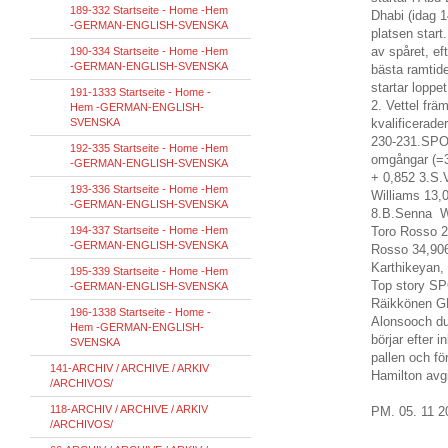
189-332 Startseite - Home -Hem
Dhabi
(
idag
1
-GERMAN-ENGLISH-SVENSKA
platsen
start.
av spåret
, e
190-334 Startseite - Home -Hem
-GERMAN-ENGLISH-SVENSKA
bästa
ramtid
startar
loppet
191-1333 Startseite - Home -
2.
Vettel
frä
Hem -GERMAN-ENGLISH-
SVENSKA
kvalificerade
230-231
.
SPO
192-335 Startseite - Home -Hem
omgångar
(=3
-GERMAN-ENGLISH-SVENSKA
+ 0,852 3.S.
193-336 Startseite - Home -Hem
Williams 13,
-GERMAN-ENGLISH-SVENSKA
8.B.Senna Wi
194-337 Startseite - Home -Hem
Toro Rosso 
-GERMAN-ENGLISH-SVENSKA
Rosso 34,90
Karthikeyan, 
195-339 Startseite - Home -Hem
Top
story
SP
-GERMAN-ENGLISH-SVENSKA
Räikkönen
G
196-1338 Startseite - Home -
Alonso
och d
Hem -GERMAN-ENGLISH-
börjar
efter
i
SVENSKA
pallen
och
fö
141-ARCHIV / ARCHIVE / ARKIV
Hamilton
avg
/ARCHIVOS/
118-ARCHIV / ARCHIVE / ARKIV
PM.
05.
11
2
/ARCHIVOS/