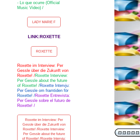
- Lo que ocurre (Official
Music Video) /
LADY MARIE F
LINK:ROXETTE
ROXETTE
Roxette im Interview: Per
Gessle über die Zukunft von
Roxette! /
Roxette Interview:
Per Gessle about the future
of Roxette! /
Roxette Intervju:
Per Gessle om framtiden för
Roxette! /
Roxette Entrevista:
Per Gessle sobre el futuro de
Roxette! /
Roxette im Interview: Per
Gessle über die Zukunft von
Roxette! /Roxette Interview:
Per Gessle about the future
of Roxette! /Roxette Intervju: