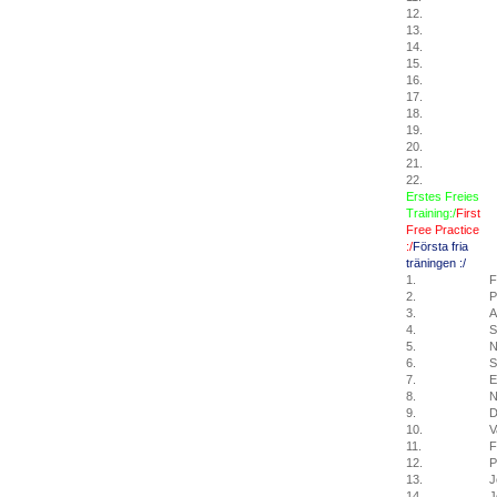
12.
13.
14.
15.
16.
17.
18.
19.
20.
21.
22.
Erstes Freies
Training:/
First
Free Practice
:/
Första
fria
träningen
:/
1.
F
2.
P
3.
A
4.
S
5.
N
6.
S
7.
E
8.
N
9.
D
10.
V
11.
F
12.
P
13.
J
14.
J