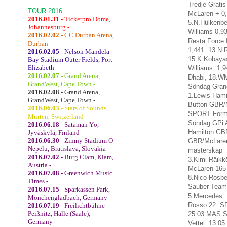
Tredje
Gratis
TOUR 2016
McLaren + 0
2016.01.31
- Ticketpro Dome,
5.N.Hülkenbe
Johannesburg -
Williams 0,9
2016.02.02
- CC Durban Arena,
Resta Force
Durban -
1,441 13.N.
2016.02.05
- Nelson Mandela
15.K.Kobaya
Bay Stadium Outer Fields, Port
Elizabeth -
Williams 1,9
2016.02.07
- Grand Arena,
Dhabi
,
18.W
GrandWest, Cape Town -
Söndag
Grand
2016.02.08
- Grand Arena,
1.Lewis Ham
GrandWest, Cape Town -
Button G
2016.06.03
- Stars of Sounds,
SPORT
Form
Murten, Switzerland -
Söndag
GP
i
2016.06.18
- Sataman Yö,
Hamilton GB
Jyväskylä, Finland -
2016.06.30
- Zimny Stadium O
GBR/McLare
Nepelu, Bratislava, Slovakia -
mästerskap
1
2016.07.02
- Burg Clam, Klam,
3.Kimi Räik
Austria -
McLaren 165
2016.07.08
- Greenwich Music
8.Nico Rosb
Times -
Sauber
Team
2016.07.15
- Sparkassen Park,
5.Mercedes 
Mönchengladbach, Germany -
Rosso 22.
S
2016.07.19
- Freilichtbühne
Peißnitz, Halle (Saale),
25.03.MAS S
Germany -
Vettel 13.0