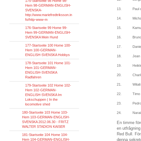
175-Startseite 98 Home 98-
Hem 98-GERMAN-ENGLISH-
13.
Paul 
SVENSKA-
http://www.mariefredtriksson.in
14.
Mich
fo/http-www-m
176-Startseite 99 Home 99-
15.
Kamu
Hem 99-GERMAN-ENGLISH-
SVENSKA Mein Hund
16.
Brun
177-Startseite 100 Home 100-
17.
Danie
Hem 100-GERMAN-
ENGLISH-SVENSKA Hobbys
18.
Jean 
178-Startseite 101 Home 101-
19.
Heikk
Hem 101-GERMAN-
ENGLISH-SVENSKA
20.
Charl
Radfahren
21.
Wital
179-Startseite 102 Home 102-
Hem 102-GERMAN-
22.
Timo
ENGLISH-SVENSKA Im
Lokschuppen ( In the
23.
Pedro
locomotive shed
180-Startseite 103 Home 103-
24.
Narai
Hem 103-GERMAN-ENGLISH-
SVENSKA 2012.06.30 - FRITZ
En timme före
WALTER STADION KAISER
en utfrågnin
Red Bull.
För
181-Startseite 104 Home 104-
denna sekret
Hem 104-GERMAN-ENGLISH-