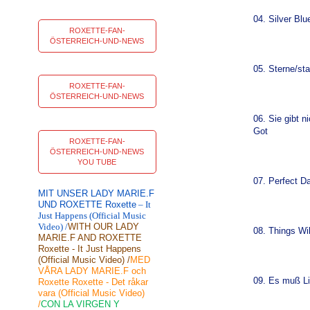
04. Silver Blu
ROXETTE-FAN-
ÖSTERREICH-UND-NEWS
05. Sterne/sta
ROXETTE-FAN-
ÖSTERREICH-UND-NEWS
06. Sie gibt n
Got
ROXETTE-FAN-
ÖSTERREICH-UND-NEWS
YOU TUBE
07. Perfect D
MIT UNSER LADY MARIE.F
UND ROXETTE Roxette
– It
Just Happens (Official Music
Video) /
WITH OUR LADY
08. Things Wi
MARIE.F AND ROXETTE
Roxette - It Just Happens
(Official Music Video) /
MED
VÅRA LADY MARIE.F och
09. Es muß Li
Roxette Roxette - Det råkar
vara (Official Music Video)
/
CON LA VIRGEN Y