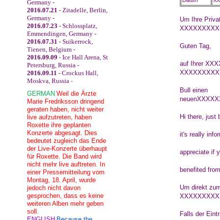
Datum
XX
Germany -
2016.07.21
- Zitadelle, Berlin,
Germany -
Um Ihre Privat
2016.07.23
- Schlossplatz,
XXXXXXXXX
Emmendingen, Germany -
2016.07.31
- Suikerrock,
Guten Tag,
Tienen, Belgium -
2016.09.09
- Ice Hall Arena, St
auf Ihrer
XXX
Petersburg, Russia -
XXXXXXXXX
2016.09.11
- Crockus Hall,
Moskva, Russia
-
Bull einen
GERMAN
Weil die Ärzte
neuen
XXXXX
Marie Fredriksson dringend
geraten haben, nicht weiter
Hi there, just
live aufzutreten, haben
Roxette ihre geplanten
Konzerte abgesagt. Dies
it's really inf
bedeutet zugleich das Ende
der Live-Konzerte überhaupt
appreciate if y
für Roxette. Die Band wird
nicht mehr live auftreten. In
benefited from
einer Pressemitteilung vom
Montag, 18. April, wurde
Um direkt zum
jedoch nicht davon
gesprochen, dass es keine
XXXXXXXXX
weiteren Alben mehr geben
soll.
Falls der Ein
ENGLISH
Because the