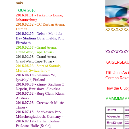
más.
TOUR 2016
2016.01.31
- Ticketpro Dome,
Johannesburg -
2016.02.02
- CC Durban Arena,
Durban -
XXXXXXXXX
2016.02.05
- Nelson Mandela
Bay Stadium Outer Fields, Port
Elizabeth -
2016.02.07
- Grand Arena,
GrandWest, Cape Town -
XXXXXXXXX
2016.02.08
- Grand Arena,
GrandWest, Cape Town -
KAISERSLAU
2016.06.03
- Stars of Sounds,
Murten, Switzerland -
11th June As i
2016.06.18
- Sataman Yö,
German Roxett
Jyväskylä, Finland -
2016.06.30
- Zimny Stadium O
How the Club(
Nepelu, Bratislava, Slovakia -
2016.07.02
- Burg Clam, Klam,
Austria -
MMMMMMM
2016.07.08
- Greenwich Music
Times -
Betreff
XX
2016.07.15
- Sparkassen Park,
Mönchengladbach, Germany -
Absender
XX
2016.07.19
- Freilichtbühne
Empfänger
XX
Peißnitz, Halle (Saale),