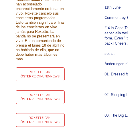
han aconsejado
11th June
encarecidamente no tocar en
vivo, Roxette canceló sus
Comment by P
conciertos programados.
Esto también significa el final
de los conciertos en vivo
# 4 in Cape To
jamás para Roxette. La
especially we
banda no se presentará en
form. Even "I
vivo. En un comunicado de
back! Cheers
prensa el lunes 18 de abril no
ha hablado de ello, que no
setlist
debe haber más álbumes
más.
Änderungen r
ROXETTE-FAN-
01. Dressed f
ÖSTERREICH-UND-NEWS
02. Sleeping 
ROXETTE-FAN-
ÖSTERREICH-UND-NEWS
03. The Big L.
ROXETTE-FAN-
ÖSTERREICH-UND-NEWS