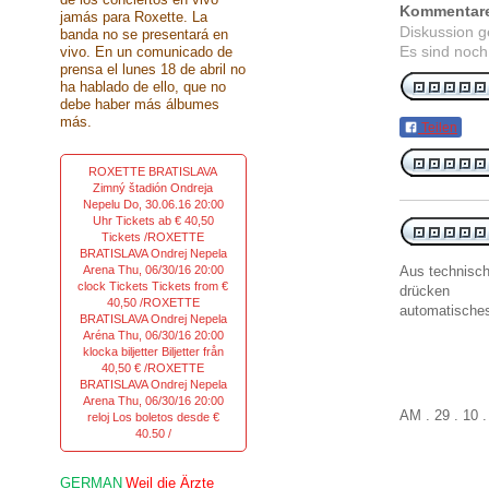
Kommentar
jamás para Roxette. La
Diskussion 
banda no se presentará en
Es sind noch
vivo. En un comunicado de
prensa el lunes 18 de abril no
ha hablado de ello, que no
debe haber más álbumes
más.
Teilen
ROXETTE BRATISLAVA
Zimný štadión Ondreja
Nepelu Do, 30.06.16 20:00
Uhr Tickets ab € 40,50
Tickets /ROXETTE
BRATISLAVA Ondrej Nepela
Arena Thu, 06/30/16 20:00
Aus technisc
clock Tickets Tickets from €
drücken
40,50 /ROXETTE
automatisches
BRATISLAVA Ondrej Nepela
Aréna Thu, 06/30/16 20:00
klocka biljetter Biljetter från
40,50 € /ROXETTE
BRATISLAVA Ondrej Nepela
Arena Thu, 06/30/16 20:00
AM . 2
reloj Los boletos desde €
40.50 /
GERMAN
Weil die Ärzte