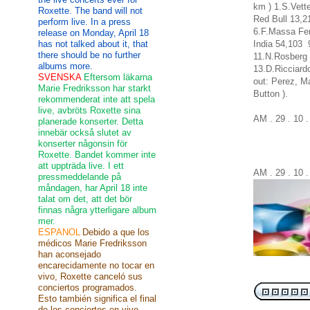
km ) 1.S.Vett
Roxette. The band will not
Red Bull 13,
perform live. In a press
6.F.Massa Fer
release on Monday, April 18
has not talked about it, that
India 54,103
there should be no further
11.N.Rosberg 
albums more.
13.D.Ricciard
SVENSKA
Eftersom läkarna
out: Perez, M
Marie Fredriksson har starkt
Button ).
rekommenderat inte att spela
live, avbröts Roxette sina
AM . 2
planerade konserter. Detta
innebär också slutet av
konserter någonsin för
Roxette. Bandet kommer inte
att uppträda live. I ett
AM . 29 . 10
pressmeddelande på
måndagen, har April 18 inte
talat om det, att det bör
finnas några ytterligare album
mer.
ESPANOL
Debido a que los
médicos Marie Fredriksson
han aconsejado
encarecidamente no tocar en
vivo, Roxette canceló sus
conciertos programados.
Esto también significa el final
de los conciertos en vivo