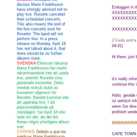
doctors Marie Fredriksson
Einloggen in I
have strongly advised not to
XXXXXXXXX
play live, Roxette canceled
XXXXXXXXX
their scheduled concerts.
This also means the end of
the live concerts ever for
XXXXXXXXX
Roxette. The band will not
perform live. In a press
2 Fools and a
release on Monday, April 18
04:41
)
has not talked about it, that
there should be no further
Hi there, just
albums more.
SVENSKA
Eftersom läkarna
Marie Fredriksson har starkt
rekommenderat inte att spela
live, avbröts Roxette sina
it's really inf
planerade konserter. Detta
continue this 
innebär också slutet av
konserter någonsin för
Hallo, gerade 
Roxette. Bandet kommer inte
ist wirklich i
att uppträda live. I ett
wenn Sie dies
pressmeddelande på
profitiert wer
måndagen, har April 18 inte
talat om det, att det bör
finnas några ytterligare album
MMMMMMM
mer.
ESPANOL
Debido a que los
CAPE TOWN 
médicos Marie Fredriksson