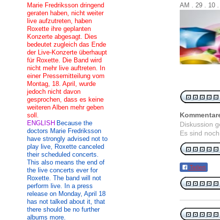
Marie Fredriksson dringend
AM . 29 . 10
geraten haben, nicht weiter
live aufzutreten, haben
Roxette ihre geplanten
Konzerte abgesagt. Dies
bedeutet zugleich das Ende
der Live-Konzerte überhaupt
für Roxette. Die Band wird
nicht mehr live auftreten. In
einer Pressemitteilung vom
Montag, 18. April, wurde
jedoch nicht davon
gesprochen, dass es keine
weiteren Alben mehr geben
Kommentar
soll.
ENGLISH
Because the
Diskussion 
doctors Marie Fredriksson
Es sind noch
have strongly advised not to
play live, Roxette canceled
their scheduled concerts.
This also means the end of
Teilen
the live concerts ever for
Roxette. The band will not
perform live. In a press
release on Monday, April 18
has not talked about it, that
there should be no further
albums more.