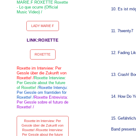
MARIE.F ROXETTE Roxette
- Lo que ocurre (Official
10. Es ist mögl
Music Video) /
LADY MARIE F
11. 7twenty7
LINK:ROXETTE
12. Fading Li
ROXETTE
Roxette im Interview: Per
Gessle über die Zukunft von
13. Crash! B
Roxette! /
Roxette Interview:
Per Gessle about the future
of Roxette! /
Roxette Intervju:
Per Gessle om framtiden för
14. How Do Y
Roxette! /
Roxette Entrevista:
Per Gessle sobre el futuro de
Roxette! /
15. Gefährlic
Roxette im Interview: Per
Gessle über die Zukunft von
Band presenta
Roxette! /Roxette Interview:
Per Gessle about the future