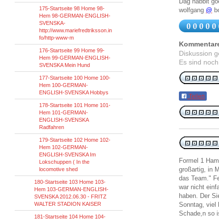
Dag nabbit go
175-Startseite 98 Home 98-
wolfgang
@
bo
Hem 98-GERMAN-ENGLISH-
SVENSKA-
http://www.mariefredtriksson.in
fo/http-www-m
Kommentar
176-Startseite 99 Home 99-
Diskussion 
Hem 99-GERMAN-ENGLISH-
Es sind noch
SVENSKA Mein Hund
177-Startseite 100 Home 100-
Hem 100-GERMAN-
ENGLISH-SVENSKA Hobbys
Teilen
178-Startseite 101 Home 101-
Hem 101-GERMAN-
ENGLISH-SVENSKA
Radfahren
179-Startseite 102 Home 102-
Hem 102-GERMAN-
ENGLISH-SVENSKA Im
Formel 1 Hamil
Lokschuppen ( In the
großartig, in
locomotive shed
das Team." Fe
180-Startseite 103 Home 103-
war nicht einf
Hem 103-GERMAN-ENGLISH-
haben. Der Si
SVENSKA 2012.06.30 - FRITZ
WALTER STADION KAISER
Sonntag, viel 
Schade,n so i
181-Startseite 104 Home 104-