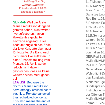
KLAM Burg Clam Sa,
11.F.Massa Fe
02:07:16 19:30 reloj
15.N.Rosberg
Entradas desde € 69,00
Toro Rosso 1,
Entradas a Eventos /
Samstag Endst
Red Bull 1:25
GERMAN
Weil die Ärzte
5.F.Alonso Fe
Marie Fredriksson dringend
1:26,236 8.S
geraten haben, nicht weiter
10.N.Rosberg 
live aufzutreten, haben
13.B.Senna W
Roxette ihre geplanten
weiters, in Q
Konzerte abgesagt. Dies
17.WM-Lauf 60
bedeutet zugleich das Ende
10.30h * Sams
der Live-Konzerte überhaupt
für Roxette. Die Band wird
von Indien 10
nicht mehr live auftreten. In
GER/Red Bull
einer Pressemitteilung vom
MMMMMMMM
Montag, 18. April, wurde
POLITIK Öste
jedoch nicht davon
Nationalfeier
gesprochen, dass es keine
Wehrpflicht-D
weiteren Alben mehr geben
des Bundeshee
soll.
Sicherheit" g
ENGLISH
Because the
doctors Marie Fredriksson
Bundespräside
have strongly advised not to
Institutionen
play live, Roxette canceled
der Offenen Tü
their scheduled concerts.
MMMMMMM
This also means the end of
Formel 1 SPO
the live concerts ever for