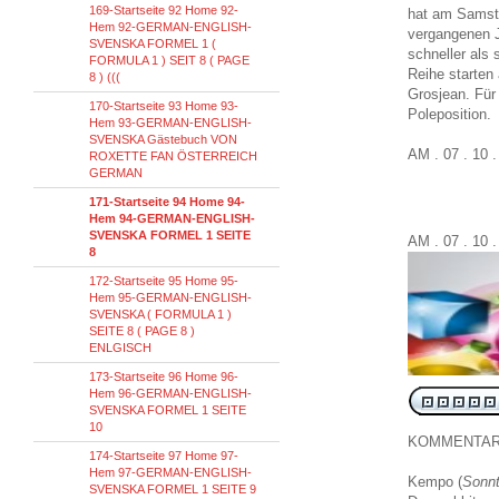
169-Startseite 92 Home 92-
hat am Samsta
Hem 92-GERMAN-ENGLISH-
vergangenen J
SVENSKA FORMEL 1 (
schneller als
FORMULA 1 ) SEIT 8 ( PAGE
Reihe starten
8 ) (((
Grosjean. Für 
170-Startseite 93 Home 93-
Poleposition.
Hem 93-GERMAN-ENGLISH-
SVENSKA Gästebuch VON
AM . 07 . 10 
ROXETTE FAN ÖSTERREICH
GERMAN
171-Startseite 94 Home 94-
Hem 94-GERMAN-ENGLISH-
SVENSKA FORMEL 1 SEITE
AM . 07 . 10 
8
172-Startseite 95 Home 95-
Hem 95-GERMAN-ENGLISH-
SVENSKA ( FORMULA 1 )
SEITE 8 ( PAGE 8 )
ENLGISCH
173-Startseite 96 Home 96-
Hem 96-GERMAN-ENGLISH-
SVENSKA FORMEL 1 SEITE
10
KOMMENTA
174-Startseite 97 Home 97-
Hem 97-GERMAN-ENGLISH-
Kempo
(
Sonnt
SVENSKA FORMEL 1 SEITE 9