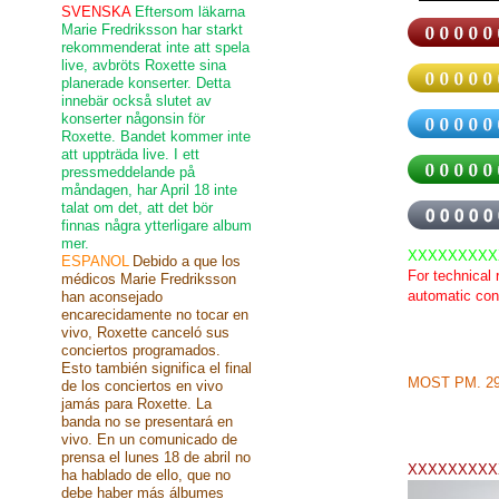
SVENSKA
Eftersom läkarna
Marie Fredriksson har starkt
rekommenderat inte att spela
live, avbröts Roxette sina
planerade konserter. Detta
innebär också slutet av
konserter någonsin för
Roxette. Bandet kommer inte
att uppträda live. I ett
pressmeddelande på
måndagen, har April 18 inte
talat om det, att det bör
finnas några ytterligare album
mer.
XXXXXXXXX
ESPANOL
Debido a que los
For technical
médicos Marie Fredriksson
automatic con
han aconsejado
encarecidamente no tocar en
vivo, Roxette canceló sus
conciertos programados.
Esto también significa el final
MOST PM. 29t
de los conciertos en vivo
jamás para Roxette. La
banda no se presentará en
vivo. En un comunicado de
prensa el lunes 18 de abril no
XXXXXXXXX
ha hablado de ello, que no
debe haber más álbumes