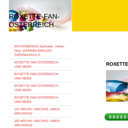
ROXETTE-FAN-
ÖSTERREICH
894-HOMEPAGE-Startseite - Home -
Hem -GERMAN-ENGLISH-
SVENSKA M A U S
ROXETTE-FAN-ÖSTERREICH-
ROXETTE
UND-NEWS
ROXETTE-FAN-ÖSTERREICH-
UND-NEWS
ROXETTE-FAN-ÖSTERREICH-
UND-NEWS
ROXETTE-FAN-ÖSTERREICH-
UND-NEWS
197-ARCHIV / ARCHIVE / ARKIV
/ARCHIVOS/
162-ARCHIV / ARCHIVE / ARKIV
/ARCHIVOS/