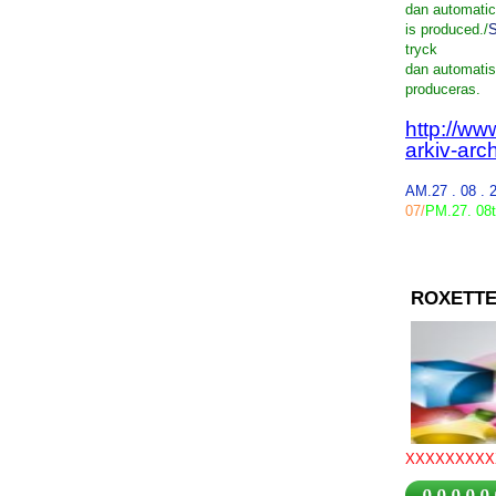
dan
automatic
is
produced
./
tryck
dan
automati
produceras
.
http://ww
arkiv-arc
AM.27 . 08 .
07
/
PM
.27
.
08
ROXETTE
XXXXXXXXX