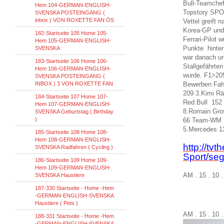
Bull-Teamchef
Hem 104-GERMAN-ENGLISH-
Topstory SPO
SVENSKA POSTEINGANG (
inbox ) VON ROXETTE FAN ÖS
Vettel greift
Korea-GP und
182-Startseite 105 Home 105-
Ferrari-Pilot 
Hem 105-GERMAN-ENGLISH-
Punkte hinter
SVENSKA
war danach un
183-Startseite 106 Home 106-
Stallgefährten
Hem 106-GERMAN-ENGLISH-
wurde. F1>20
SVENSKA POSTEINGANG (
INBOX ) 3 VON ROXETTE FAN
Bewerben Fahr
209 3.Kimi R
184-Startseite 107 Home 107-
Red Bull 152
Hem 107-GERMAN-ENGLISH-
8.Romain Gros
SVENSKA Geburtstag ( Birthday
)
66 Team-WM 1.
5.Mercedes 13
185-Startseite 108 Home 108-
Hem 108-GERMAN-ENGLISH-
http://tvt
SVENSKA Radfahren ( Cycling )
Sport/se
186-Startseite 109 Home 109-
Hem 109-GERMAN-ENGLISH-
AM . 15 . 10 
SVENSKA Haustiere
187-330 Startseite - Home -Hem
-GERMAN-ENGLISH-SVENSKA
Haustiere ( Pets )
AM . 15 . 10 
188-331 Startseite - Home -Hem
-GERMAN-ENGLISH-SVENSKA