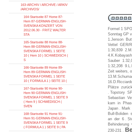
163-ARCHIV / ARCHIVE / ARKIV
/ARCHIVOS/
164-Startseite 87 Home 87-
Hem 87-GERMAN-ENGLISH-
SVENSKA KONZERT VON
Formel 1 SPO
2012.06.30 - FRITZ WALTER
Sonntag GP v
STA
1.Jenson But
165-Startseite 88 Home 88-
Vettel GER/Re
Hem 88-GERMAN-ENGLISH-
1:30,839 2.M
SVENSKA FORMEL 1 SEITE
4.K.Kobayash
10 ( Hem 10 ) SCHWEDISCH (
S
Sauber 1:32,
1:32,208 9.L
166-Startseite 89 Home 89-
Zeit weiters,
Hem 89-GERMAN-ENGLISH-
13.M.Schuma
SVENSKA FORMEL 1 SEITE
10 ( FORMULA 1 ) SEITE 10 (
16.D.Ricciar
Plätze zurüc
167-Startseite 90 Home 90-
. Topstory S
Hem 90-GERMAN-ENGLISH-
SVENSKA FORMEL 1 SEITE 9
Sebastian Vet
( Hem 9 ) SCHWEDISCH (
kam in Phase 
SVEN
Japan . Mark
Bull-Boliden
168-Startseite 91 Home 91-
Hem 91-GERMAN-ENGLISH-
an der 6 . St
SVENSKA FORMEL 1 SEITE 9
Behinderung 
( FORMULA 1 ) SEITE 9 ( PA
Be
230-231 .