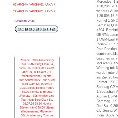
Mercedes 1:2
66.ARCHIV / ARCHIVE / ARKIV /
1:28,204 9.D
weiters ( Aus
29.ARCHIV / ARCHIVE / ARKIV /
1:29,895 16.P
Formel 1 SPO
Gefällt mir
2.900
Samstag Quali
>304 Ergebni
GBR/McLaren 
17.WM-Lauf Po
Indien-GP in 
Pole-Position 
dominierte,bl
bisschen schn
Roxette - 30th Anniversary
McLaren ) lan
Tour KLAM Burg Clam Sa,
Wertung mit 6
02.07.16 19:30 Uhr Tickets
ab € 69,00 Tickets Zur
wurde hinter 
Eventübersicht /Roxette -
ins Ziel zu k
30th Anniversary Tour KLAM
Formel 1 SPO
Burg Clam Sa, 02:07:16
Sonntag GP vo
19:30 clock Tickets from €
1.Sebastian 
69,00 Tickets to Events
/Roxette - 30th Anniversary
Alonso ESP/Fe
Tour Klam Burg Clam Sa,
Samstag 1.S.V
02:07:16 19:30 klocka
Red Bull 0,26
Biljetter från € 69,00 biljetter
6.B.Senna Wil
till evenemang /Roxette -
India 0,689 
30th Anniversary Tour de