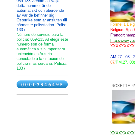
059-133 Genom att välja
detta nummer är de
automatiskt och oberoende
av var de befinner sig i
Österrike som är ansluten till
Formel 1
Belg
närmaste polisstation. Polis:
133 /
Belgium Spa-F
Número de servicio para la
Francorcham
policía: 059-133 Al elegir este
http://www.y
número son de forma
XXXXXXXXX
automática y sin importar su
ubicación en Austria
AM.27 . 08 .
conectado a la estación de
07
/
PM
.27
.
08
policía más cercana. Policía:
133 /
ROXETTE-F
XXXXXXXXX