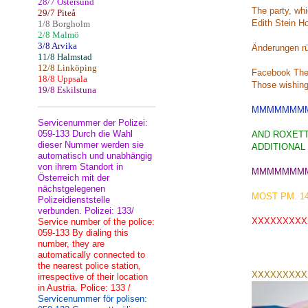
28/7 Östersund
The party, whi
29/7 Piteå
Edith Stein H
1/8 Borgholm
2/8 Malmö
3/8 Arvika
Änderungen r
11/8 Halmstad
12/8 Linköping
Facebook The
18/8 Uppsala
Those wishing 
19/8 Eskilstuna
MMMMMMM
Servicenummer der Polizei:
059-133 Durch die Wahl
AND ROXETT
dieser Nummer werden sie
ADDITIONA
automatisch und unabhängig
von ihrem Standort in
MMMMMMM
Österreich mit der
nächstgelegenen
MOST PM. 14t
Polizeidienststelle
verbunden. Polizei: 133/
XXXXXXXXX
Service number of the police:
059-133 By dialing this
number, they are
automatically connected to
the nearest police station,
XXXXXXXXX
irrespective of their location
in Austria. Police: 133 /
Servicenummer för polisen: