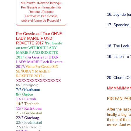
of Roxette! /Roxette Intervju:
Per Gessle om framtiden för
Roxette! /Roxette
16. Joyride (e
Entrevista: Per Gessle
sobre el futuro de Roxette! /
17. Spending
Per Gessle auf Tour OHNE
LADY MARIE.F UND
ROXETTE 2017 /
Per Gessle
18. The Look
on tour WITHOUT LADY
MARIE.F AND ROXETTE
19. Listen To 
2017 /
Per Gessle tur UTAN
LADY MARIE.F och Roxette
2017/
Visita Per Gessle SIN
SEÑORA Y MARIE.F
ROXETTE 2017 /
20. Church Of
XXXXXXXXXXXXXXXXX
6/7 Helsingborg
MMMMMMM
7/7 Oskarhamn
8/7 Örebro
BIG FAN PA
13/7 Rättvik
14/7 Töreboda
15/7 Karlskrona
After the last
21/7 Grebbestad
finally a big 
22/7 Göteborg
theme of the c
23/7 Fredrikstad
music. And m
27/7 Stockholm