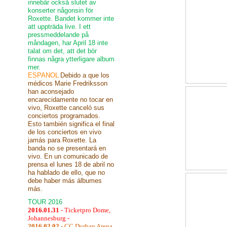
innebär också slutet av
konserter någonsin för
Roxette. Bandet kommer inte
att uppträda live. I ett
pressmeddelande på
måndagen, har April 18 inte
talat om det, att det bör
finnas några ytterligare album
mer.
ESPANOL
Debido a que los
médicos Marie Fredriksson
han aconsejado
encarecidamente no tocar en
vivo, Roxette canceló sus
conciertos programados.
Esto también significa el final
de los conciertos en vivo
jamás para Roxette. La
banda no se presentará en
vivo. En un comunicado de
prensa el lunes 18 de abril no
ha hablado de ello, que no
debe haber más álbumes
más.
TOUR 2016
2016.01.31
- Ticketpro Dome,
Johannesburg -
2016.02.02
- CC Durban Arena,