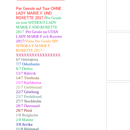
Per Gessle auf Tour OHNE
LADY MARIE.F UND
ROXETTE 2017 /
Per Gessle
on tour WITHOUT LADY
MARIE.F AND ROXETTE
2017 /
Per Gessle tur UTAN
LADY MARIE.F och Roxette
2017/
Visita Per Gessle SIN
SEÑORA Y MARIE.F
ROXETTE 2017 /
XXXXXXXXXXXXXXXXX
6/7 Helsingborg
7/7 Oskarhamn
8/7 Örebro
13/7 Rättvik
14/7 Töreboda
15/7 Karlskrona
21/7 Grebbestad
22/7 Göteborg
23/7 Fredrikstad
27/7 Stockholm
28/7 Östersund
29/7 Piteå
1/8 Borgholm
2/8 Malmö
3/8 Arvika
11/8 Halmstad