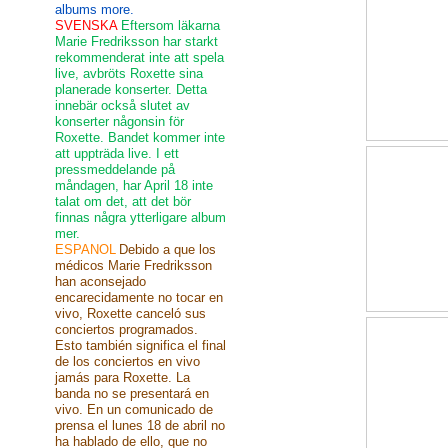
albums more.
SVENSKA
Eftersom läkarna
Marie Fredriksson har starkt
rekommenderat inte att spela
live, avbröts Roxette sina
planerade konserter. Detta
innebär också slutet av
konserter någonsin för
Roxette. Bandet kommer inte
att uppträda live. I ett
pressmeddelande på
måndagen, har April 18 inte
talat om det, att det bör
finnas några ytterligare album
mer.
ESPANOL
Debido a que los
médicos Marie Fredriksson
han aconsejado
encarecidamente no tocar en
vivo, Roxette canceló sus
conciertos programados.
Esto también significa el final
de los conciertos en vivo
jamás para Roxette. La
banda no se presentará en
vivo. En un comunicado de
prensa el lunes 18 de abril no
ha hablado de ello, que no