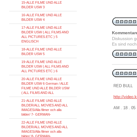
15-ALLE FILME UND ALLE
BILDER USW 3
16-ALLE FILME UND ALLE
BILDER USW 4
17-ALLE FILME UND ALLE
BILDER USW ( ALL FILMS AND
Kommentar
ALL PICTURES.ETC ) 5
Diskussion 
ENGLISCH
Es sind noch
18-ALLE FILME UND ALLE
BILDER USW 5
19-ALLE FILME UND ALLE
BILDER USW ( ALL FILMS AND
ALL PICTURES ETC ) 6
20-ALLE FILME UND ALLE
BILDER USW 6 German / ALLE
RED BULL
FILME UND ALLE BILDER USW
( ALL FILMS AND ALL
http://video.
21-ALLE FILME UND ALLE
BILDER/ALL MOVIES AND ALL
AM . 18 . 05
IMAGES/Alla filmer och alla
bilder/ 7- GERMAN-
22-ALLE FILME UND ALLE
BILDER/ALL MOVIES AND ALL
IMAGES/Alla filmer och alla
bilder/ 8- GERMAN-