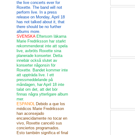
the live concerts ever for
Roxette. The band will not
perform live. In a press
release on Monday, April 18
has not talked about it, that
there should be no further
albums more.
SVENSKA
Eftersom läkarna
Marie Fredriksson har starkt
rekommenderat inte att spela
live, avbröts Roxette sina
planerade konserter. Detta
innebär också slutet av
konserter någonsin för
Roxette. Bandet kommer inte
att uppträda live. I ett
pressmeddelande på
måndagen, har April 18 inte
talat om det, att det bör
finnas några ytterligare album
mer.
ESPANOL
Debido a que los
médicos Marie Fredriksson
han aconsejado
encarecidamente no tocar en
vivo, Roxette canceló sus
conciertos programados.
Esto también significa el final