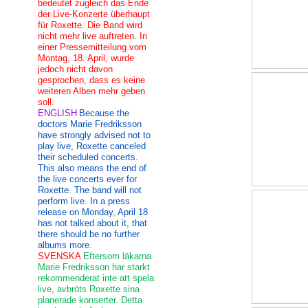
bedeutet zugleich das Ende
der Live-Konzerte überhaupt
für Roxette. Die Band wird
nicht mehr live auftreten. In
einer Pressemitteilung vom
Montag, 18. April, wurde
jedoch nicht davon
gesprochen, dass es keine
weiteren Alben mehr geben
soll.
ENGLISH
Because the
doctors Marie Fredriksson
have strongly advised not to
play live, Roxette canceled
their scheduled concerts.
This also means the end of
the live concerts ever for
Roxette. The band will not
perform live. In a press
release on Monday, April 18
has not talked about it, that
there should be no further
albums more.
SVENSKA
Eftersom läkarna
Marie Fredriksson har starkt
rekommenderat inte att spela
live, avbröts Roxette sina
planerade konserter. Detta