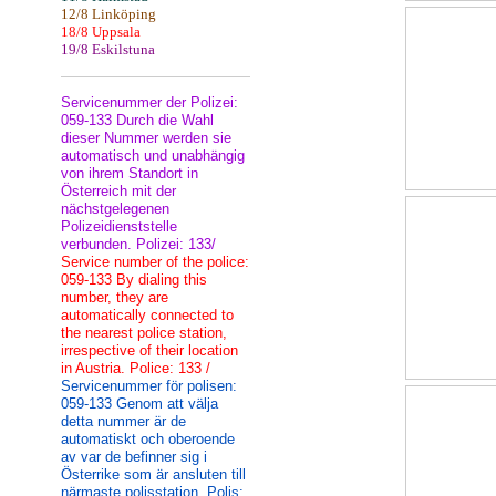
12/8 Linköping
18/8 Uppsala
19/8 Eskilstuna
Servicenummer der Polizei:
059-133 Durch die Wahl
dieser Nummer werden sie
automatisch und unabhängig
von ihrem Standort in
Österreich mit der
nächstgelegenen
Polizeidienststelle
verbunden. Polizei: 133/
Service number of the police:
059-133 By dialing this
number, they are
automatically connected to
the nearest police station,
irrespective of their location
in Austria. Police: 133 /
Servicenummer för polisen:
059-133 Genom att välja
detta nummer är de
automatiskt och oberoende
av var de befinner sig i
Österrike som är ansluten till
närmaste polisstation. Polis: