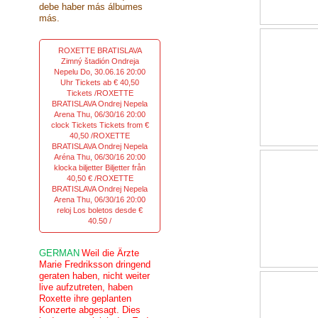
debe haber más álbumes
más.
ROXETTE BRATISLAVA
Zimný štadión Ondreja
Nepelu Do, 30.06.16 20:00
Uhr Tickets ab € 40,50
Tickets /ROXETTE
BRATISLAVA Ondrej Nepela
Arena Thu, 06/30/16 20:00
clock Tickets Tickets from €
40,50 /ROXETTE
BRATISLAVA Ondrej Nepela
Aréna Thu, 06/30/16 20:00
klocka biljetter Biljetter från
40,50 € /ROXETTE
BRATISLAVA Ondrej Nepela
Arena Thu, 06/30/16 20:00
reloj Los boletos desde €
40.50 /
GERMAN
Weil die Ärzte
Marie Fredriksson dringend
geraten haben, nicht weiter
live aufzutreten, haben
Roxette ihre geplanten
Konzerte abgesagt. Dies