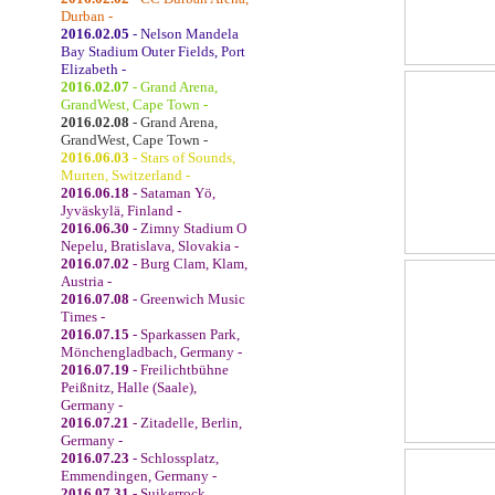
Durban -
2016.02.05
- Nelson Mandela
Bay Stadium Outer Fields, Port
Elizabeth -
2016.02.07
- Grand Arena,
GrandWest, Cape Town -
2016.02.08
- Grand Arena,
GrandWest, Cape Town -
2016.06.03
- Stars of Sounds,
Murten, Switzerland -
2016.06.18
- Sataman Yö,
Jyväskylä, Finland -
2016.06.30
- Zimny Stadium O
Nepelu, Bratislava, Slovakia -
2016.07.02
- Burg Clam, Klam,
Austria -
2016.07.08
- Greenwich Music
Times -
2016.07.15
- Sparkassen Park,
Mönchengladbach, Germany -
2016.07.19
- Freilichtbühne
Peißnitz, Halle (Saale),
Germany -
2016.07.21
- Zitadelle, Berlin,
Germany -
2016.07.23
- Schlossplatz,
Emmendingen, Germany -
2016.07.31
- Suikerrock,