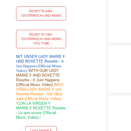
ROXETTE-FAN-
ÖSTERREICH-UND-NEWS
ROXETTE-FAN-
ÖSTERREICH-UND-NEWS
YOU TUBE
MIT UNSER LADY MARIE.F
UND ROXETTE Roxette
– It
Just Happens (Official Music
Video) /
WITH OUR LADY
MARIE.F AND ROXETTE
Roxette - It Just Happens
(Official Music Video) /
MED
VÅRA LADY MARIE.F och
Roxette Roxette - Det råkar
vara (Official Music Video)
/
CON LA VIRGEN Y
MARIE.F ROXETTE Roxette
- Lo que ocurre (Official
Music Video) /
LADY MARIE F