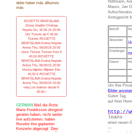
Hoffmann, And
debe haber más álbumes
Mauss, Jan O
más.
Aufsichtsrats
Amtsgericht 
ROXETTE BRATISLAVA
Zimný štadión Ondreja
Betreff
Ne
Nepelu Do, 30.06.16 20:00
Uhr Tickets ab € 40,50
Tickets /ROXETTE
Absender
1&
BRATISLAVA Ondrej Nepela
Arena Thu, 06/30/16 20:00
Empfänger
clock Tickets Tickets from €
ma
40,50 /ROXETTE
BRATISLAVA Ondrej Nepela
Datum
He
Aréna Thu, 06/30/16 20:00
klocka biljetter Biljetter från
40,50 € /ROXETTE
BRATISLAVA Ondrej Nepela
Arena Thu, 06/30/16 20:00
Um Ihre Privat
reloj Los boletos desde €
Bilder anzeig
40.50 /
Guten Tag,
auf Ihrer Ho
GERMAN
Weil die Ärzte
Marie Fredriksson dringend
http://w
geraten haben, nicht weiter
loans
live aufzutreten, haben
einen neuen G
Roxette ihre geplanten
---
Konzerte abgesagt. Dies