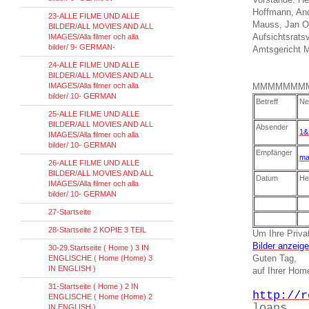
Hoffmann, And
23-ALLE FILME UND ALLE
Mauss, Jan O
BILDER/ALL MOVIES AND ALL
Aufsichtsrats
IMAGES/Alla filmer och alla
bilder/ 9- GERMAN-
Amtsgericht 
24-ALLE FILME UND ALLE
BILDER/ALL MOVIES AND ALL
IMAGES/Alla filmer och alla
MMMMMMM
bilder/ 10- GERMAN
Betreff
Ne
25-ALLE FILME UND ALLE
BILDER/ALL MOVIES AND ALL
Absender
1&
IMAGES/Alla filmer och alla
bilder/ 10- GERMAN
Empfänger
ma
26-ALLE FILME UND ALLE
BILDER/ALL MOVIES AND ALL
Datum
He
IMAGES/Alla filmer och alla
bilder/ 10- GERMAN
27-Startseite
28-Startseite 2 KOPIE 3 TEIL
Um Ihre Privat
Bilder anzeig
30-29.Startseite ( Home ) 3 IN
Guten Tag,
ENGLISCHE ( Home (Home) 3
IN ENGLISH )
auf Ihrer Ho
31-Startseite ( Home ) 2 IN
http://r
ENGLISCHE ( Home (Home) 2
loans
IN ENGLISH )