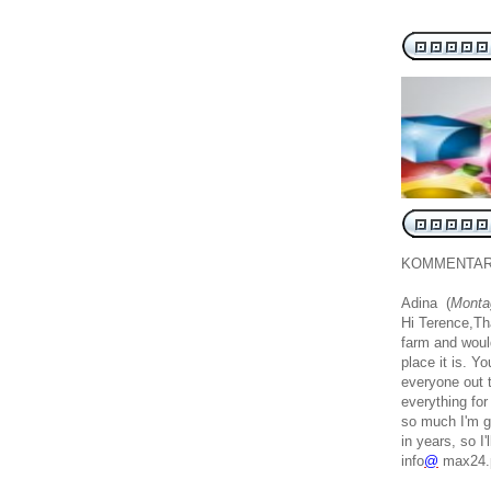
KOMMENTA
Adina (
Montag
Hi Terence,Th
farm and would
place it is. Yo
everyone out t
everything for
so much I'm go
in years, so I
info
@
max24.