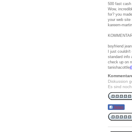
500 fast cash
Wow, incredib
for? you made
your web site 
kareem-marti
KOMMENTA
boyfriend jean
I just couldn'
standard info 
check up on 
tanishacottle
Kommentar
Diskussion 
Es sind noch
Teilen