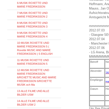
6-MUSIK ROXETTE UND
Hoffmann, And
MARIE FREDRIKSSON
Mauss, Jan O
Aufsichtsrats
7-MUSIK ROXETTE UND
MARIE FREDRIKSSON 2
Amtsgericht 
8-MUSIK ROXETTE UND
mmmmmmm
MARIE FREDRIKSSON 3
2012.07.03
9-MUSIK ROXETTE UND
- Glasgow SE
MARIE FREDRIKSSON 4
2012.07.04
10-MUSIK ROXETTE UND
- Manchester
MARIE FREDRIKSSON 5 (
2012.07.06
Roxette MUSIC AND MARIE
- LG Arena, 
FREDRIKSSON ) 5 ENGLISH
MMMMMMM
11-MUSIK ROXETTE UND
Betreff
Ne
MARIE FREDRIKSSON 5
12-MUSIK ROXETTE UND
Absender
1&
MARIE FREDRIKSSON
6/ROXETTE MUSIC AND MARIE
Empfänger
FREDRIKSSON 6/ROXETTE
ma
MUSIK och Ma
Datum
He
13-ALLE FILME UND ALLE
BILDER USW
14-ALLE FILME UND ALLE
BILDER USW 2
Um Ihre Privat