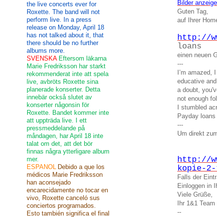
Bilder anzeig
the live concerts ever for
Guten Tag,
Roxette. The band will not
perform live. In a press
auf Ihrer Ho
release on Monday, April 18
has not talked about it, that
http://w
there should be no further
loans
albums more.
einen neuen G
SVENSKA
Eftersom läkarna
---
Marie Fredriksson har starkt
I’m amazed, I
rekommenderat inte att spela
educative and
live, avbröts Roxette sina
planerade konserter. Detta
a doubt, you'v
innebär också slutet av
not enough fol
konserter någonsin för
I stumbled acr
Roxette. Bandet kommer inte
Payday loans
att uppträda live. I ett
---
pressmeddelande på
Um direkt zum
måndagen, har April 18 inte
talat om det, att det bör
finnas några ytterligare album
http://w
mer.
ESPANOL
Debido a que los
kopie-2-
médicos Marie Fredriksson
Falls der Ein
han aconsejado
Einloggen in
encarecidamente no tocar en
Viele Grüße,
vivo, Roxette canceló sus
Ihr 1&1 Team
conciertos programados.
--
Esto también significa el final