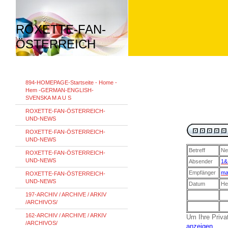
ROXETTE-FAN-
ÖSTERREICH
894-HOMEPAGE-Startseite - Home -
Hem -GERMAN-ENGLISH-
SVENSKA M A U S
ROXETTE-FAN-ÖSTERREICH-
UND-NEWS
ROXETTE-FAN-ÖSTERREICH-
UND-NEWS
Betreff
Ne
ROXETTE-FAN-ÖSTERREICH-
UND-NEWS
Absender
1&
Empfänger
ma
ROXETTE-FAN-ÖSTERREICH-
UND-NEWS
Datum
He
197-ARCHIV / ARCHIVE / ARKIV
/ARCHIVOS/
162-ARCHIV / ARCHIVE / ARKIV
Um Ihre Priva
/ARCHIVOS/
anzeigen