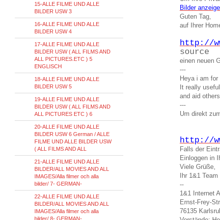
15-ALLE FILME UND ALLE
Bilder anzeig
BILDER USW 3
Guten Tag,
16-ALLE FILME UND ALLE
auf Ihrer Ho
BILDER USW 4
http://w
17-ALLE FILME UND ALLE
source
BILDER USW ( ALL FILMS AND
ALL PICTURES.ETC ) 5
einen neuen G
ENGLISCH
---
Heya i am for 
18-ALLE FILME UND ALLE
BILDER USW 5
It really usef
and aid others
19-ALLE FILME UND ALLE
---
BILDER USW ( ALL FILMS AND
Um direkt zum
ALL PICTURES ETC ) 6
20-ALLE FILME UND ALLE
BILDER USW 6 German / ALLE
http://w
FILME UND ALLE BILDER USW
Falls der Ein
( ALL FILMS AND ALL
Einloggen in
21-ALLE FILME UND ALLE
Viele Grüße,
BILDER/ALL MOVIES AND ALL
Ihr 1&1 Team
IMAGES/Alla filmer och alla
bilder/ 7- GERMAN-
--
1&1 Internet 
22-ALLE FILME UND ALLE
Ernst-Frey-St
BILDER/ALL MOVIES AND ALL
76135 Karlsru
IMAGES/Alla filmer och alla
bilder/ 8- GERMAN-
Vorstände: He