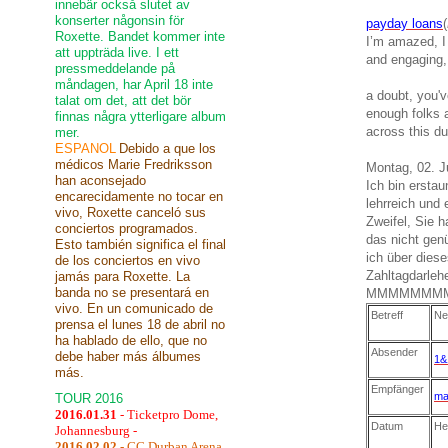
innebär också slutet av
konserter någonsin för
payday loans
(
Roxette. Bandet kommer inte
I’m amazed, I
att uppträda live. I ett
and engaging,
pressmeddelande på
måndagen, har April 18 inte
a doubt, you'v
talat om det, att det bör
enough folks a
finnas några ytterligare album
across this du
mer.
ESPANOL
Debido a que los
médicos Marie Fredriksson
Montag, 02. J
han aconsejado
Ich bin ersta
encarecidamente no tocar en
lehrreich und
vivo, Roxette canceló sus
Zweifel, Sie 
conciertos programados.
das nicht gen
Esto también significa el final
ich über dies
de los conciertos en vivo
Zahltagdarleh
jamás para Roxette. La
banda no se presentará en
MMMMMMM
vivo. En un comunicado de
Betreff
Ne
prensa el lunes 18 de abril no
ha hablado de ello, que no
Absender
debe haber más álbumes
1&
más.
Empfänger
ma
TOUR 2016
2016.01.31
- Ticketpro Dome,
Datum
He
Johannesburg -
2016.02.02
- CC Durban Arena,