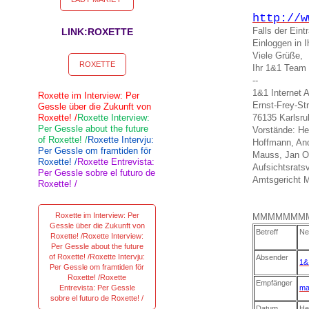
http://w
Falls der Ein
LINK:ROXETTE
Einloggen in
Viele Grüße,
ROXETTE
Ihr 1&1 Team
--
1&1 Internet 
Roxette im Interview: Per
Ernst-Frey-St
Gessle über die Zukunft von
Roxette! /
Roxette Interview:
76135 Karlsru
Per Gessle about the future
Vorstände: He
of Roxette! /
Roxette Intervju:
Hoffmann, And
Per Gessle om framtiden för
Mauss, Jan O
Roxette! /
Roxette Entrevista:
Aufsichtsrats
Per Gessle sobre el futuro de
Amtsgericht 
Roxette! /
Roxette im Interview: Per
MMMMMMM
Gessle über die Zukunft von
Betreff
Ne
Roxette! /Roxette Interview:
Per Gessle about the future
of Roxette! /Roxette Intervju:
Absender
1&
Per Gessle om framtiden för
Roxette! /Roxette
Empfänger
Entrevista: Per Gessle
ma
sobre el futuro de Roxette! /
Datum
He