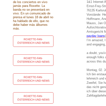
1&1 Internet 
de los conciertos en vivo
jamás para Roxette. La
Ernst-Frey-St
banda no se presentará en
76135 Karlsru
vivo. En un comunicado de
Vorstände: He
prensa el lunes 18 de abril no
Hoffmann, And
ha hablado de ello, que no
Mauss, Jan O
debe haber más álbumes
Aufsichtsrats
más.
Amtsgericht 
payday loans
(
ROXETTE-FAN-
I’m amazed, I
ÖSTERREICH-UND-NEWS
and engaging,
a doubt, you'v
enough folks a
ROXETTE-FAN-
across this du
ÖSTERREICH-UND-NEWS
Montag, 02. J
Ich bin ersta
ROXETTE-FAN-
lehrreich und
ÖSTERREICH-UND-NEWS
Zweifel, Sie 
das nicht gen
ich über dies
Zahltagdarleh
ROXETTE-FAN-
ÖSTERREICH-UND-NEWS