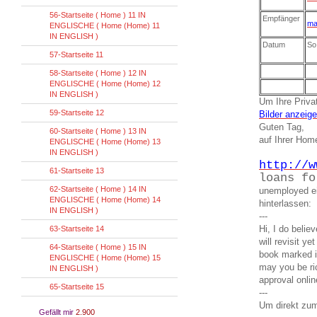
56-Startseite ( Home ) 11 IN
Empfänger
ma
ENGLISCHE ( Home (Home) 11
IN ENGLISH )
Datum
So
57-Startseite 11
58-Startseite ( Home ) 12 IN
ENGLISCHE ( Home (Home) 12
IN ENGLISH )
Um Ihre Privat
59-Startseite 12
Bilder anzeig
Guten Tag,
60-Startseite ( Home ) 13 IN
auf Ihrer Ho
ENGLISCHE ( Home (Home) 13
IN ENGLISH )
http://w
61-Startseite 13
loans fo
62-Startseite ( Home ) 14 IN
unemployed e
ENGLISCHE ( Home (Home) 14
hinterlassen:
IN ENGLISH )
---
Hi, I do believ
63-Startseite 14
will revisit ye
64-Startseite ( Home ) 15 IN
book marked i
ENGLISCHE ( Home (Home) 15
may you be ri
IN ENGLISH )
approval onlin
65-Startseite 15
---
Um direkt zum
Gefällt mir
2.900