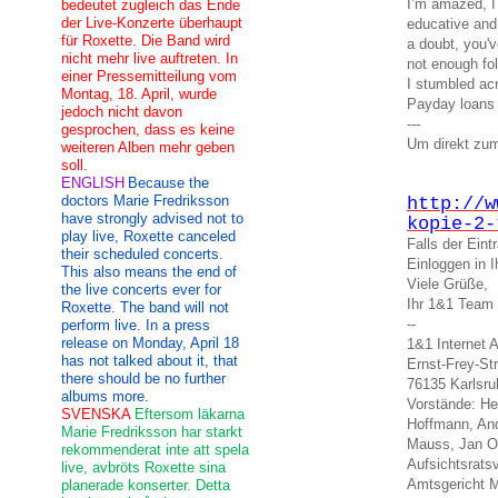
I’m amazed, I
bedeutet zugleich das Ende
der Live-Konzerte überhaupt
educative and
für Roxette. Die Band wird
a doubt, you'v
nicht mehr live auftreten. In
not enough fol
einer Pressemitteilung vom
I stumbled acr
Montag, 18. April, wurde
Payday loans
jedoch nicht davon
---
gesprochen, dass es keine
Um direkt zum
weiteren Alben mehr geben
soll.
ENGLISH
Because the
doctors Marie Fredriksson
http://w
have strongly advised not to
kopie-2-
play live, Roxette canceled
Falls der Ein
their scheduled concerts.
Einloggen in
This also means the end of
Viele Grüße,
the live concerts ever for
Ihr 1&1 Team
Roxette. The band will not
--
perform live. In a press
release on Monday, April 18
1&1 Internet 
has not talked about it, that
Ernst-Frey-St
there should be no further
76135 Karlsru
albums more.
Vorstände: He
SVENSKA
Eftersom läkarna
Hoffmann, And
Marie Fredriksson har starkt
Mauss, Jan O
rekommenderat inte att spela
Aufsichtsrats
live, avbröts Roxette sina
Amtsgericht 
planerade konserter. Detta