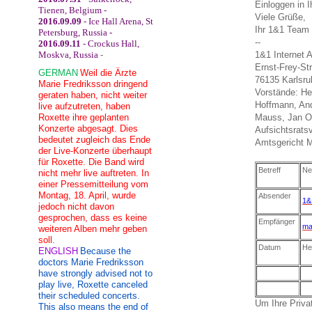
Einloggen in
Tienen, Belgium -
Viele Grüße,
2016.09.09
- Ice Hall Arena, St
Ihr 1&1 Team
Petersburg, Russia -
--
2016.09.11
- Crockus Hall,
Moskva, Russia
-
1&1 Internet 
Ernst-Frey-St
GERMAN
Weil die Ärzte
76135 Karlsru
Marie Fredriksson dringend
Vorstände: He
geraten haben, nicht weiter
Hoffmann, And
live aufzutreten, haben
Roxette ihre geplanten
Mauss, Jan O
Konzerte abgesagt. Dies
Aufsichtsrats
bedeutet zugleich das Ende
Amtsgericht 
der Live-Konzerte überhaupt
für Roxette. Die Band wird
Betreff
Ne
nicht mehr live auftreten. In
einer Pressemitteilung vom
Montag, 18. April, wurde
Absender
1&
jedoch nicht davon
gesprochen, dass es keine
Empfänger
ma
weiteren Alben mehr geben
soll.
Datum
He
ENGLISH
Because the
doctors Marie Fredriksson
have strongly advised not to
play live, Roxette canceled
their scheduled concerts.
Um Ihre Privat
This also means the end of