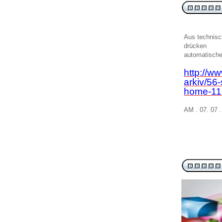
Aus technisc
drücken
automatische
http://w
arkiv/56
home-11-
AM . 07. 07 