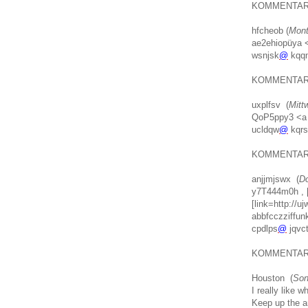
KOMMENTA
hfcheob (
Mont
ae2ehiopüya <
wsnjsk
@
kqq
KOMMENTA
uxplfsv (
Mitt
QoP5ppy3 <a h
ucldqw
@
kqrs
KOMMENTA
anjjmjswx (
Do
y7T444m0h , [
[link=http://u
abbfcczziffun
cpdlps
@
jqvc
KOMMENTA
Houston (
Son
I really like 
Keep up the a