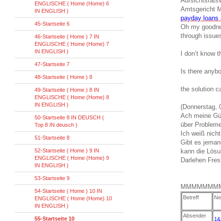
Aufsichtsrats
ENGLISCHE ( Home (Home) 6
Amtsgericht 
IN ENGLISH )
payday loans 
45-Startseite 6
Oh my goodnes
through issue
46-Startseite ( Home ) 7 IN
ENGLISCHE ( Home (Home) 7
IN ENGLISH )
I don’t know t
47-Startseite 7
Is there anyb
48-Startseite ( Home ) 8
the solution 
49-Startseite ( Home ) 8 IN
ENGLISCHE ( Home (Home) 8
IN ENGLISH )
(Donnerstag, 0
Ach meine Güt
50-Startseite 8 IN DEUSCH (
über Probleme
Top 8 IN deusch )
Ich weiß nich
51-Startseite 8
Gibt es jeman
52-Startseite ( Home ) 9 IN
kann die Lösu
ENGLISCHE ( Home (Home) 9
Darlehen Fres
IN ENGLISH )
53-Startseite 9
MMMMMMM
54-Startseite ( Home ) 10 IN
Betreff
Ne
ENGLISCHE ( Home (Home) 10
IN ENGLISH )
Absender
55-Startseite 10
1&