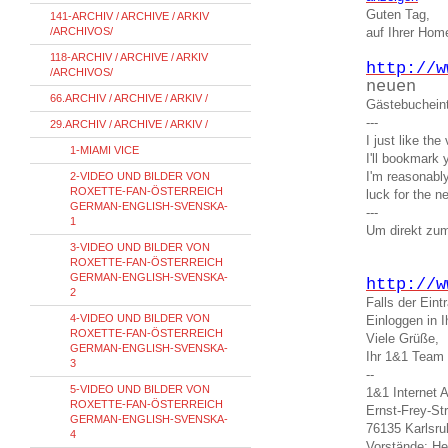
Guten Tag,
141-ARCHIV / ARCHIVE / ARKIV
/ARCHIVOS/
auf Ihrer Ho
118-ARCHIV / ARCHIVE / ARKIV
http://w
/ARCHIVOS/
neuen
66.ARCHIV / ARCHIVE / ARKIV /
Gästebucheint
---
29.ARCHIV / ARCHIVE / ARKIV /
I just like the
1-MIAMI VICE
I'll bookmark 
I'm reasonably
2-VIDEO UND BILDER VON
ROXETTE-FAN-ÖSTERREICH
luck for the ne
GERMAN-ENGLISH-SVENSKA-
---
1
Um direkt zum
3-VIDEO UND BILDER VON
ROXETTE-FAN-ÖSTERREICH
GERMAN-ENGLISH-SVENSKA-
http://w
2
Falls der Ein
4-VIDEO UND BILDER VON
Einloggen in
ROXETTE-FAN-ÖSTERREICH
Viele Grüße,
GERMAN-ENGLISH-SVENSKA-
Ihr 1&1 Team
3
--
5-VIDEO UND BILDER VON
1&1 Internet 
ROXETTE-FAN-ÖSTERREICH
Ernst-Frey-St
GERMAN-ENGLISH-SVENSKA-
76135 Karlsru
4
Vorstände: He