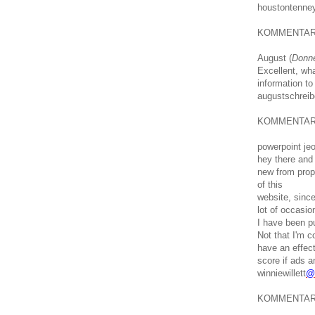
houstontenne
KOMMENTA
August (
Donne
Excellent, wha
information to
augustschreib
KOMMENTA
powerpoint je
hey there and 
new from prope
of this
website, since
lot of occasion
I have been p
Not that I'm c
have an effect
score if ads an
winniewillett
@
KOMMENTA