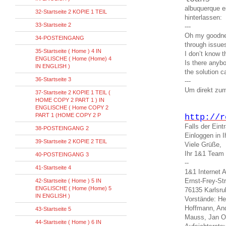
albuquerque 
32-Startseite 2 KOPIE 1 TEIL
hinterlassen:
33-Startseite 2
---
Oh my goodnes
34-POSTEINGANG
through issue
35-Startseite ( Home ) 4 IN
I don’t know t
ENGLISCHE ( Home (Home) 4
Is there anyb
IN ENGLISH )
the solution 
36-Startseite 3
---
Um direkt zum
37-Startseite 2 KOPIE 1 TEIL (
HOME COPY 2 PART 1 ) IN
ENGLISCHE ( Home COPY 2
PART 1 (HOME COPY 2 P
http://r
Falls der Ein
38-POSTEINGANG 2
Einloggen in
39-Startseite 2 KOPIE 2 TEIL
Viele Grüße,
Ihr 1&1 Team
40-POSTEINGANG 3
--
41-Startseite 4
1&1 Internet 
Ernst-Frey-St
42-Startseite ( Home ) 5 IN
ENGLISCHE ( Home (Home) 5
76135 Karlsru
IN ENGLISH )
Vorstände: He
Hoffmann, And
43-Startseite 5
Mauss, Jan O
44-Startseite ( Home ) 6 IN