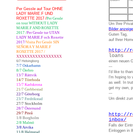
Per Gessle auf Tour OHNE
LADY MARIE.F UND
ROXETTE 2017 /
Per Gessle
on tour WITHOUT LADY
Um Ihre Privat
MARIE.F AND ROXETTE
Bilder anzeig
2017 /
Per Gessle tur UTAN
Guten Tag,
LADY MARIE.F och Roxette
auf Ihrer Ho
2017/
Visita Per Gessle SIN
SEÑORA Y MARIE.F
http://r
ROXETTE 2017 /
loans
XXXXXXXXXXXXXXXXX
einen neuen G
6/7 Helsingborg
7/7 Oskarhamn
---
8/7 Örebro
I'd like to th
13/7 Rättvik
I'm hoping to 
14/7 Töreboda
as well. In tr
15/7 Karlskrona
get my own, p
21/7 Grebbestad
---
22/7 Göteborg
Um direkt zum
23/7 Fredrikstad
27/7 Stockholm
28/7 Östersund
29/7 Piteå
http://r
1/8 Borgholm
inbox/
2/8 Malmö
Falls der Ein
3/8 Arvika
Einloggen in
11/8 Halmstad