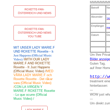
MMMMMMM
Betreff
Ne
ROXETTE-FAN-
ÖSTERREICH-UND-NEWS
Absender
1&
Empfänger
ma
ROXETTE-FAN-
ÖSTERREICH-UND-NEWS
Datum
Do
YOU TUBE
MIT UNSER LADY MARIE.F
UND ROXETTE Roxette
– It
Um Ihre Privat
Just Happens (Official Music
Bilder anzeig
Video) /
WITH OUR LADY
MARIE.F AND ROXETTE
Guten Tag,
Roxette - It Just Happens
auf Ihrer Ho
(Official Music Video) /
MED
VÅRA LADY MARIE.F och
http://w
Roxette Roxette - Det råkar
treatment ein
vara (Official Music Video)
hinterlassen:
/
CON LA VIRGEN Y
---
MARIE.F ROXETTE Roxette
WOW just what
- Lo que ocurre (Official
Music Video) /
---
Um direkt zum
LADY MARIE F