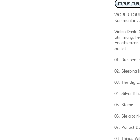
WORLD TOUR
Kommentar vo
Vielen Dank f
Stimmung, he
Heartbreakers 
Setlist
01. Dressed f
02. Sleeping 
03. The Big L.
04. Silver Blu
05. Sterne
06. Sie gibt n
07. Perfect D
08. Things Wi