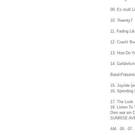
09. Es muß L
10. 7twenty7
11. Fading Li
12. Crash! B
13. How Do Y
14. Gefährlich
Band-Präsenta
15. Joyride (e
16. Spending
17. The Look
18. Listen To 
Dies war ein 
SUNRISE AVEN
AM . 05 . 07