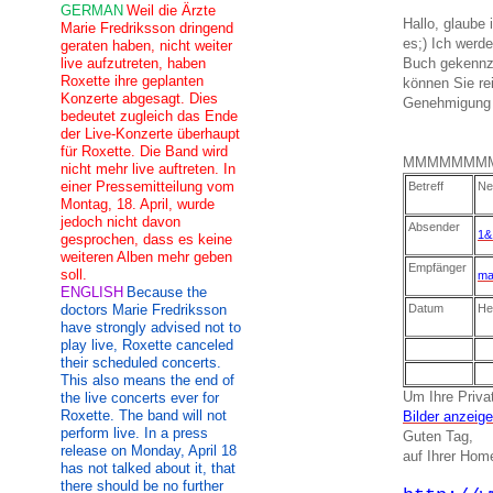
GERMAN
Weil die Ärzte
Hallo, glaube
Marie Fredriksson dringend
es;) Ich werde
geraten haben, nicht weiter
live aufzutreten, haben
Buch gekennzei
Roxette ihre geplanten
können Sie re
Konzerte abgesagt. Dies
Genehmigung 
bedeutet zugleich das Ende
der Live-Konzerte überhaupt
für Roxette. Die Band wird
MMMMMMM
nicht mehr live auftreten. In
einer Pressemitteilung vom
Betreff
Ne
Montag, 18. April, wurde
jedoch nicht davon
Absender
1&
gesprochen, dass es keine
weiteren Alben mehr geben
Empfänger
soll.
ma
ENGLISH
Because the
doctors Marie Fredriksson
Datum
He
have strongly advised not to
play live, Roxette canceled
their scheduled concerts.
This also means the end of
Um Ihre Privat
the live concerts ever for
Roxette. The band will not
Bilder anzeig
perform live. In a press
Guten Tag,
release on Monday, April 18
auf Ihrer Ho
has not talked about it, that
there should be no further