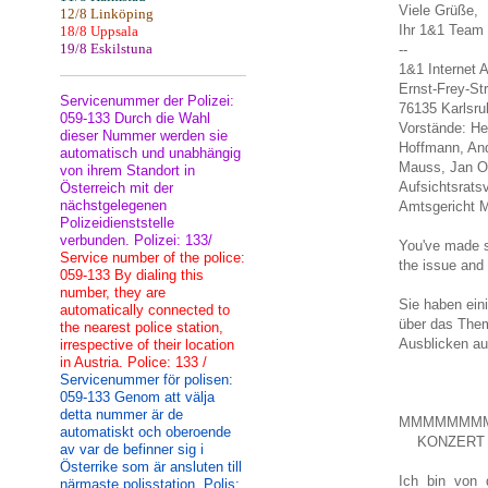
Viele Grüße,
12/8 Linköping
Ihr 1&1 Team
18/8 Uppsala
19/8 Eskilstuna
--
1&1 Internet 
Ernst-Frey-St
Servicenummer der Polizei:
76135 Karlsru
059-133 Durch die Wahl
Vorstände: He
dieser Nummer werden sie
Hoffmann, And
automatisch und unabhängig
Mauss, Jan O
von ihrem Standort in
Aufsichtsrats
Österreich mit der
nächstgelegenen
Amtsgericht 
Polizeidienststelle
verbunden. Polizei: 133/
You've made s
Service number of the police:
the issue and 
059-133 By dialing this
number, they are
Sie haben ein
automatically connected to
über das The
the nearest police station,
Ausblicken au
irrespective of their location
in Austria. Police: 133 /
Servicenummer för polisen:
059-133 Genom att välja
detta nummer är de
MMMMMMM
automatiskt och oberoende
KONZERT
av var de befinner sig i
Österrike som är ansluten till
Ich bin von 
närmaste polisstation. Polis: