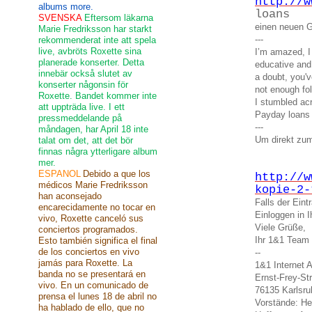
http://w
albums more.
loans
SVENSKA
Eftersom läkarna
einen neuen G
Marie Fredriksson har starkt
---
rekommenderat inte att spela
live, avbröts Roxette sina
I’m amazed, I
planerade konserter. Detta
educative and
innebär också slutet av
a doubt, you'v
konserter någonsin för
not enough fol
Roxette. Bandet kommer inte
I stumbled acr
att uppträda live. I ett
Payday loans
pressmeddelande på
---
måndagen, har April 18 inte
Um direkt zum
talat om det, att det bör
finnas några ytterligare album
mer.
ESPANOL
Debido a que los
http://w
médicos Marie Fredriksson
kopie-2-
han aconsejado
Falls der Ein
encarecidamente no tocar en
Einloggen in
vivo, Roxette canceló sus
Viele Grüße,
conciertos programados.
Ihr 1&1 Team
Esto también significa el final
de los conciertos en vivo
--
jamás para Roxette. La
1&1 Internet 
banda no se presentará en
Ernst-Frey-St
vivo. En un comunicado de
76135 Karlsru
prensa el lunes 18 de abril no
Vorstände: He
ha hablado de ello, que no