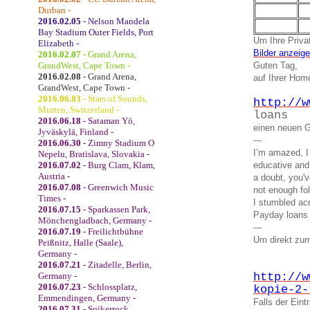
Durban -
2016.02.05
- Nelson Mandela
Bay Stadium Outer Fields, Port
Um Ihre Privat
Elizabeth -
Bilder anzeig
2016.02.07
- Grand Arena,
GrandWest, Cape Town -
Guten Tag,
2016.02.08
- Grand Arena,
auf Ihrer Ho
GrandWest, Cape Town -
2016.06.03
- Stars of Sounds,
http://w
Murten, Switzerland -
loans
2016.06.18
- Sataman Yö,
einen neuen G
Jyväskylä, Finland -
---
2016.06.30
- Zimny Stadium O
I’m amazed, I
Nepelu, Bratislava, Slovakia -
2016.07.02
- Burg Clam, Klam,
educative and
Austria -
a doubt, you'v
2016.07.08
- Greenwich Music
not enough fol
Times -
I stumbled acr
2016.07.15
- Sparkassen Park,
Payday loans
Mönchengladbach, Germany -
---
2016.07.19
- Freilichtbühne
Um direkt zum
Peißnitz, Halle (Saale),
Germany -
2016.07.21
- Zitadelle, Berlin,
Germany -
http://w
2016.07.23
- Schlossplatz,
kopie-2-
Emmendingen, Germany -
Falls der Ein
2016.07.31
- Suikerrock,