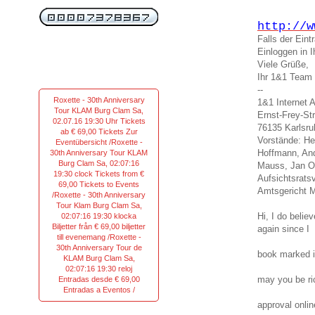
http://w
Falls der Ein
Einloggen in
Viele Grüße,
Ihr 1&1 Team
--
Roxette - 30th Anniversary
1&1 Internet 
Tour KLAM Burg Clam Sa,
Ernst-Frey-St
02.07.16 19:30 Uhr Tickets
76135 Karlsru
ab € 69,00 Tickets Zur
Vorstände: He
Eventübersicht /Roxette -
Hoffmann, And
30th Anniversary Tour KLAM
Burg Clam Sa, 02:07:16
Mauss, Jan O
19:30 clock Tickets from €
Aufsichtsrats
69,00 Tickets to Events
Amtsgericht 
/Roxette - 30th Anniversary
Tour Klam Burg Clam Sa,
Hi, I do believ
02:07:16 19:30 klocka
Biljetter från € 69,00 biljetter
again since I
till evenemang /Roxette -
30th Anniversary Tour de
book marked i
KLAM Burg Clam Sa,
02:07:16 19:30 reloj
may you be ri
Entradas desde € 69,00
Entradas a Eventos /
approval onlin