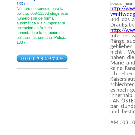
beweis mein
133 /
http://ww
Número de servicio para la
policía: 059-133 Al elegir este
v=nHwddg
número son de forma
und das a
automática y sin importar su
Draufgabe
ubicación en Austria
http://w
conectado a la estación de
Internet 
policía más cercana. Policía:
Ränge auc
133 /
geblieben
nicht . W
haben die
Marie un
keine Fan
ich selbe
Kaiserslau
schlechte
es noch g
innerhalb
FAN-ÖSTER
bar stund
und besti
AM . 03 . 