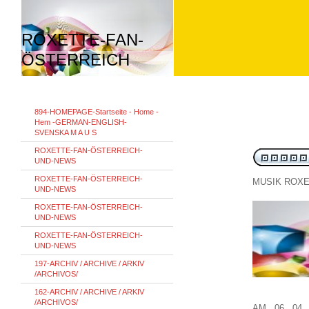
ROXETTE-FAN-
ÖSTERREICH
894-HOMEPAGE-Startseite - Home -
Hem -GERMAN-ENGLISH-
SVENSKA M A U S
ROXETTE-FAN-ÖSTERREICH-
UND-NEWS
ROXETTE-FAN-ÖSTERREICH-
MUSIK ROXE
UND-NEWS
ROXETTE-FAN-ÖSTERREICH-
UND-NEWS
ROXETTE-FAN-ÖSTERREICH-
UND-NEWS
197-ARCHIV / ARCHIVE / ARKIV
/ARCHIVOS/
162-ARCHIV / ARCHIVE / ARKIV
/ARCHIVOS/
AM . 06 . 04 