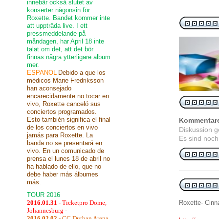
innebär också slutet av
konserter någonsin för
Roxette. Bandet kommer inte
att uppträda live. I ett
pressmeddelande på
måndagen, har April 18 inte
talat om det, att det bör
finnas några ytterligare album
mer.
ESPANOL
Debido a que los
médicos Marie Fredriksson
han aconsejado
encarecidamente no tocar en
vivo, Roxette canceló sus
conciertos programados.
Esto también significa el final
Kommentar
de los conciertos en vivo
Diskussion 
jamás para Roxette. La
Es sind noch
banda no se presentará en
vivo. En un comunicado de
prensa el lunes 18 de abril no
ha hablado de ello, que no
debe haber más álbumes
más.
TOUR 2016
2016.01.31
- Ticketpro Dome,
Roxette- Cinn
Johannesburg -
2016.02.02
- CC Durban Arena,