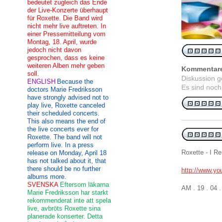
bedeutet zugleich das Ende
der Live-Konzerte überhaupt
für Roxette. Die Band wird
nicht mehr live auftreten. In
einer Pressemitteilung vom
Montag, 18. April, wurde
jedoch nicht davon
gesprochen, dass es keine
weiteren Alben mehr geben
Kommentar
soll.
Diskussion 
ENGLISH
Because the
Es sind noch
doctors Marie Fredriksson
have strongly advised not to
play live, Roxette canceled
their scheduled concerts.
This also means the end of
the live concerts ever for
Roxette. The band will not
perform live. In a press
Roxette - I 
release on Monday, April 18
has not talked about it, that
there should be no further
http://www.y
albums more.
SVENSKA
Eftersom läkarna
AM . 19 . 04
Marie Fredriksson har starkt
rekommenderat inte att spela
live, avbröts Roxette sina
planerade konserter. Detta