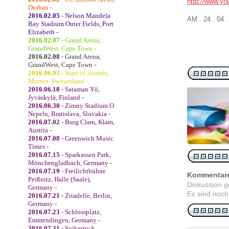
http://www.y
Durban -
2016.02.05
- Nelson Mandela
AM . 24 . 04 
Bay Stadium Outer Fields, Port
Elizabeth -
2016.02.07
- Grand Arena,
GrandWest, Cape Town -
2016.02.08
- Grand Arena,
GrandWest, Cape Town -
2016.06.03
- Stars of Sounds,
Murten, Switzerland -
2016.06.18
- Sataman Yö,
Jyväskylä, Finland -
2016.06.30
- Zimny Stadium O
Nepelu, Bratislava, Slovakia -
2016.07.02
- Burg Clam, Klam,
Austria -
2016.07.08
- Greenwich Music
Times -
2016.07.15
- Sparkassen Park,
Mönchengladbach, Germany -
2016.07.19
- Freilichtbühne
Kommentar
Peißnitz, Halle (Saale),
Diskussion 
Germany -
Es sind noch
2016.07.21
- Zitadelle, Berlin,
Germany -
2016.07.23
- Schlossplatz,
Emmendingen, Germany -
2016.07.31
- Suikerrock,