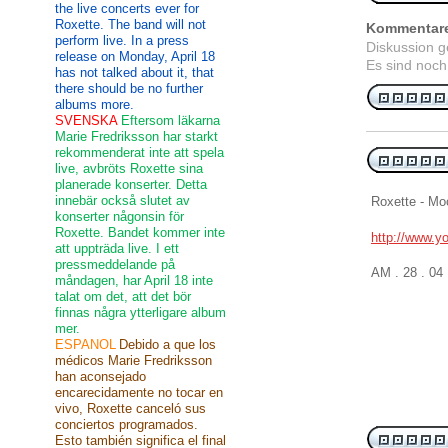
the live concerts ever for
Roxette. The band will not
Kommentar
perform live. In a press
Diskussion 
release on Monday, April 18
Es sind noch
has not talked about it, that
there should be no further
albums more.
SVENSKA
Eftersom läkarna
Marie Fredriksson har starkt
rekommenderat inte att spela
live, avbröts Roxette sina
planerade konserter. Detta
innebär också slutet av
Roxette - Mo
konserter någonsin för
Roxette. Bandet kommer inte
http://www.
att uppträda live. I ett
pressmeddelande på
AM . 28 . 04
måndagen, har April 18 inte
talat om det, att det bör
finnas några ytterligare album
mer.
ESPANOL
Debido a que los
médicos Marie Fredriksson
han aconsejado
encarecidamente no tocar en
vivo, Roxette canceló sus
conciertos programados.
Esto también significa el final