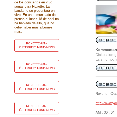
de los conciertos en vivo
jamás para Roxette. La
banda no se presentará en
vivo. En un comunicado de
prensa el lunes 18 de abril no
ha hablado de ello, que no
debe haber más álbumes
más.
ROXETTE-FAN-
ÖSTERREICH-UND-NEWS
Kommentar
Diskussion 
Es sind noch
ROXETTE-FAN-
ÖSTERREICH-UND-NEWS
ROXETTE-FAN-
ÖSTERREICH-UND-NEWS
Roxette - Cra
http://www.y
ROXETTE-FAN-
ÖSTERREICH-UND-NEWS
AM . 30 . 04 