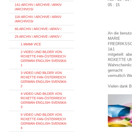
05 : 15
141-ARCHIV / ARCHIVE / ARKIV
/ARCHIVOS/
118-ARCHIV / ARCHIVE / ARKIV
/ARCHIVOS/
66.ARCHIV / ARCHIVE / ARKIV /
An die benut
29.ARCHIV / ARCHIVE / ARKIV /
MARIE
FREDRIKSSON 
1-MIAMI VICE
1&1
2-VIDEO UND BILDER VON
mitgeteilt ab
ROXETTE-FAN-ÖSTERREICH
ROXETTE UND
GERMAN-ENGLISH-SVENSKA-
Wahrscheinlic
1
gemacht
3-VIDEO UND BILDER VON
vermutlich We
ROXETTE-FAN-ÖSTERREICH
GERMAN-ENGLISH-SVENSKA-
Vielen dank B
2
4-VIDEO UND BILDER VON
ROXETTE-FAN-ÖSTERREICH
GERMAN-ENGLISH-SVENSKA-
3
5-VIDEO UND BILDER VON
ROXETTE-FAN-ÖSTERREICH
GERMAN-ENGLISH-SVENSKA-
4