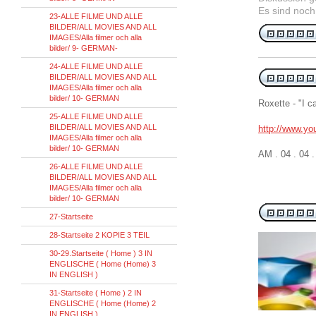
Es sind noch
23-ALLE FILME UND ALLE
BILDER/ALL MOVIES AND ALL
IMAGES/Alla filmer och alla
bilder/ 9- GERMAN-
24-ALLE FILME UND ALLE
BILDER/ALL MOVIES AND ALL
IMAGES/Alla filmer och alla
bilder/ 10- GERMAN
Roxette - "I c
25-ALLE FILME UND ALLE
BILDER/ALL MOVIES AND ALL
http://www.y
IMAGES/Alla filmer och alla
bilder/ 10- GERMAN
AM . 04 . 04 
26-ALLE FILME UND ALLE
BILDER/ALL MOVIES AND ALL
IMAGES/Alla filmer och alla
bilder/ 10- GERMAN
27-Startseite
28-Startseite 2 KOPIE 3 TEIL
30-29.Startseite ( Home ) 3 IN
ENGLISCHE ( Home (Home) 3
IN ENGLISH )
31-Startseite ( Home ) 2 IN
ENGLISCHE ( Home (Home) 2
IN ENGLISH )