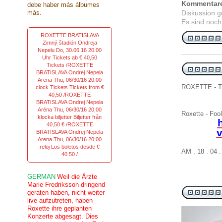
Kommentar
debe haber más álbumes
más.
Diskussion 
Es sind noch
ROXETTE BRATISLAVA
Zimný štadión Ondreja
Nepelu Do, 30.06.16 20:00
Uhr Tickets ab € 40,50
Tickets /ROXETTE
BRATISLAVA Ondrej Nepela
Arena Thu, 06/30/16 20:00
ROXETTE - Th
clock Tickets Tickets from €
40,50 /ROXETTE
BRATISLAVA Ondrej Nepela
Aréna Thu, 06/30/16 20:00
Roxette - Fool
klocka biljetter Biljetter från
40,50 € /ROXETTE
v
BRATISLAVA Ondrej Nepela
Arena Thu, 06/30/16 20:00
reloj Los boletos desde €
AM . 18 . 04 
40.50 /
GERMAN
Weil die Ärzte
Marie Fredriksson dringend
geraten haben, nicht weiter
live aufzutreten, haben
Roxette ihre geplanten
Konzerte abgesagt. Dies