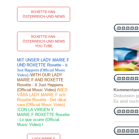
ROXETTE-FAN-
ÖSTERREICH-UND-NEWS
ROXETTE-FAN-
ÖSTERREICH-UND-NEWS
YOU TUBE
MIT UNSER LADY MARIE.F
UND ROXETTE Roxette
– It
Just Happens (Official Music
Video) /
WITH OUR LADY
MARIE.F AND ROXETTE
Roxette - It Just Happens
Kommentar
(Official Music Video) /
MED
VÅRA LADY MARIE.F och
Diskussion 
Roxette Roxette - Det råkar
Es sind noch
vara (Official Music Video)
/
CON LA VIRGEN Y
MARIE.F ROXETTE Roxette
- Lo que ocurre (Official
Music Video) /
LADY MARIE F