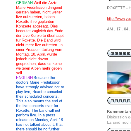
GERMAN
Weil die Ärzte
Marie Fredriksson dringend
ROXETTE - H
geraten haben, nicht weiter
live aufzutreten, haben
http://www.y
Roxette ihre geplanten
Konzerte abgesagt. Dies
AM . 17 . 04 
bedeutet zugleich das Ende
der Live-Konzerte überhaupt
für Roxette. Die Band wird
nicht mehr live auftreten. In
einer Pressemitteilung vom
Montag, 18. April, wurde
jedoch nicht davon
gesprochen, dass es keine
weiteren Alben mehr geben
soll.
ENGLISH
Because the
doctors Marie Fredriksson
have strongly advised not to
play live, Roxette canceled
their scheduled concerts.
This also means the end of
the live concerts ever for
Roxette. The band will not
Kommentar
perform live. In a press
Diskussion 
release on Monday, April 18
Es sind noch
has not talked about it, that
there should be no further