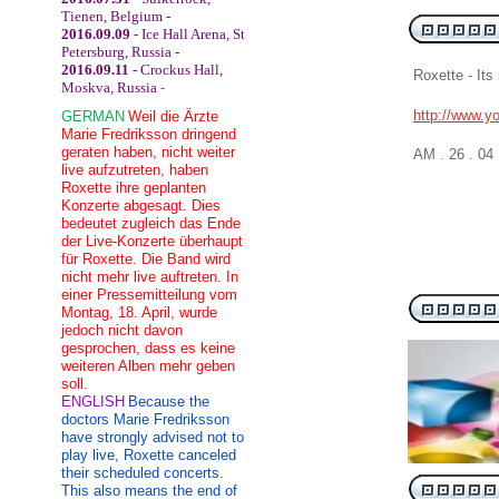
Tienen, Belgium -
2016.09.09
- Ice Hall Arena, St
Petersburg, Russia -
2016.09.11
- Crockus Hall,
Roxette - It
Moskva, Russia
-
http://www.y
GERMAN
Weil die Ärzte
Marie Fredriksson dringend
geraten haben, nicht weiter
AM . 26 . 0
live aufzutreten, haben
Roxette ihre geplanten
Konzerte abgesagt. Dies
bedeutet zugleich das Ende
der Live-Konzerte überhaupt
für Roxette. Die Band wird
nicht mehr live auftreten. In
einer Pressemitteilung vom
Montag, 18. April, wurde
jedoch nicht davon
gesprochen, dass es keine
weiteren Alben mehr geben
soll.
ENGLISH
Because the
doctors Marie Fredriksson
have strongly advised not to
play live, Roxette canceled
their scheduled concerts.
This also means the end of