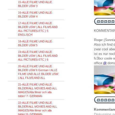
15-ALLE FILME UND ALLE
BILDER USW 3
16-ALLE FILME UND ALLE
BILDER USW 4
17-ALLE FILME UND ALLE
BILDER USW ( ALL FILMS AND
KOMMENTA
ALL PICTURES.ETC ) 5
ENGLISCH
Roqer
(
Sonnta
18-ALLE FILME UND ALLE
Also ich find 
BILDER USW 5
zwar cool abe
19-ALLE FILME UND ALLE
ist es nur no
BILDER USW ( ALL FILMS AND
fc3bcr coole 
ALL PICTURES ETC ) 6
office
@
domai
20-ALLE FILME UND ALLE
BILDER USW 6 German / ALLE
FILME UND ALLE BILDER USW
( ALL FILMS AND ALL
21-ALLE FILME UND ALLE
BILDER/ALL MOVIES AND ALL
IMAGES/Alla filmer och alla
bilder/ 7- GERMAN-
22-ALLE FILME UND ALLE
BILDER/ALL MOVIES AND ALL
Kommentar
IMAGES/Alla filmer och alla
Diskussion 
bilder/ 8- GERMAN-