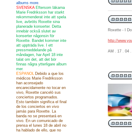
albums more.
SVENSKA
Eftersom läkarna
Marie Fredriksson har starkt
rekommenderat inte att spela
live, avbröts Roxette sina
planerade konserter. Detta
Roxette - I D
innebär också slutet av
konserter någonsin för
Roxette. Bandet kommer inte
http://www.y
att uppträda live. I ett
pressmeddelande på
AM . 17 . 04 
måndagen, har April 18 inte
talat om det, att det bör
finnas några ytterligare album
mer.
ESPANOL
Debido a que los
médicos Marie Fredriksson
han aconsejado
encarecidamente no tocar en
vivo, Roxette canceló sus
conciertos programados.
Esto también significa el final
de los conciertos en vivo
jamás para Roxette. La
banda no se presentará en
vivo. En un comunicado de
prensa el lunes 18 de abril no
ha hablado de ello, que no