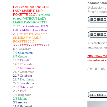
Kommentar
Per Gessle auf Tour OHNE
Diskussion 
LADY MARIE.F UND
Es sind noch
ROXETTE 2017 /
Per Gessle
on tour WITHOUT LADY
MARIE.F AND ROXETTE
2017 /
Per Gessle tur UTAN
LADY MARIE.F och Roxette
2017/
Visita Per Gessle SIN
SEÑORA Y MARIE.F
ROXETTE 2017 /
Aus technisc
XXXXXXXXXXXXXXXXX
automatische
6/7 Helsingborg
7/7 Oskarhamn
http://www.mar
8/7 Örebro
13/7 Rättvik
marie-fredriks
14/7 Töreboda
15/7 Karlskrona
AM . 09 . 05 
21/7 Grebbestad
22/7 Göteborg
23/7 Fredrikstad
27/7 Stockholm
28/7 Östersund
29/7 Piteå
1/8 Borgholm
2/8 Malmö
3/8 Arvika
11/8 Halmstad