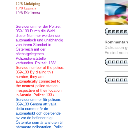
12/8 Linköping
18/8 Uppsala
19/8 Eskilstuna
Servicenummer der Polizei:
059-133 Durch die Wahl
dieser Nummer werden sie
automatisch und unabhängig
Kommentar
von ihrem Standort in
Diskussion 
Österreich mit der
Es sind noch
nächstgelegenen
Polizeidienststelle
verbunden. Polizei: 133/
Service number of the police:
059-133 By dialing this
number, they are
automatically connected to
the nearest police station,
irrespective of their location
in Austria. Police: 133 /
Servicenummer för polisen:
059-133 Genom att välja
detta nummer är de
automatiskt och oberoende
av var de befinner sig i
Österrike som är ansluten till
närmaste polisstation. Polis: