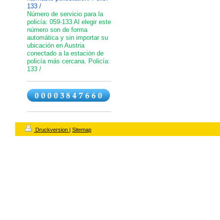
133 /
Número de servicio para la
policía: 059-133 Al elegir este
número son de forma
automática y sin importar su
ubicación en Austria
conectado a la estación de
policía más cercana. Policía:
133 /
Druckversion
|
Sitemap