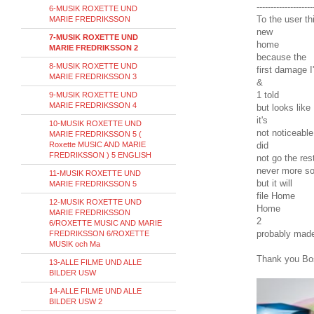
--------------------
6-MUSIK ROXETTE UND
To the
user
th
MARIE FREDRIKSSON
new
7-MUSIK ROXETTE UND
home
MARIE FREDRIKSSON 2
because the
8-MUSIK ROXETTE UND
first
damage
I
MARIE FREDRIKSSON 3
&
1
told
9-MUSIK ROXETTE UND
MARIE FREDRIKSSON 4
but
looks
like
it's
10-MUSIK ROXETTE UND
not
noticeable
MARIE FREDRIKSSON 5 (
Roxette MUSIC AND MARIE
did
FREDRIKSSON ) 5 ENGLISH
not
go
the
res
never
more
s
11-MUSIK ROXETTE UND
but
it
will
MARIE FREDRIKSSON 5
file
Home
12-MUSIK ROXETTE UND
Home
MARIE FREDRIKSSON
2
6/ROXETTE MUSIC AND MARIE
probably
mad
FREDRIKSSON 6/ROXETTE
MUSIK och Ma
Thank you
Bo
13-ALLE FILME UND ALLE
BILDER USW
14-ALLE FILME UND ALLE
BILDER USW 2