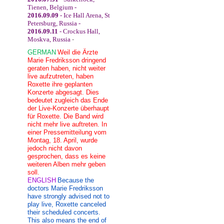
Tienen, Belgium -
2016.09.09
- Ice Hall Arena, St
Petersburg, Russia -
2016.09.11
- Crockus Hall,
Moskva, Russia
-
GERMAN
Weil die Ärzte
Marie Fredriksson dringend
geraten haben, nicht weiter
live aufzutreten, haben
Roxette ihre geplanten
Konzerte abgesagt. Dies
bedeutet zugleich das Ende
der Live-Konzerte überhaupt
für Roxette. Die Band wird
nicht mehr live auftreten. In
einer Pressemitteilung vom
Montag, 18. April, wurde
jedoch nicht davon
gesprochen, dass es keine
weiteren Alben mehr geben
soll.
ENGLISH
Because the
doctors Marie Fredriksson
have strongly advised not to
play live, Roxette canceled
their scheduled concerts.
This also means the end of