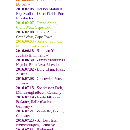
Durban -
2016.02.05
- Nelson Mandela
Bay Stadium Outer Fields, Port
Elizabeth -
2016.02.07
- Grand Arena,
GrandWest, Cape Town -
2016.02.08
- Grand Arena,
GrandWest, Cape Town -
2016.06.03
- Stars of Sounds,
Murten, Switzerland -
2016.06.18
- Sataman Yö,
Jyväskylä, Finland -
2016.06.30
- Zimny Stadium O
Nepelu, Bratislava, Slovakia -
2016.07.02
- Burg Clam, Klam,
Austria -
2016.07.08
- Greenwich Music
Times -
2016.07.15
- Sparkassen Park,
Mönchengladbach, Germany -
2016.07.19
- Freilichtbühne
Peißnitz, Halle (Saale),
Germany -
2016.07.21
- Zitadelle, Berlin,
Germany -
2016.07.23
- Schlossplatz,
Emmendingen, Germany -
2016.07.31
- Suikerrock,