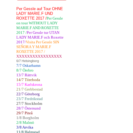
Per Gessle auf Tour OHNE
LADY MARIE.F UND
ROXETTE 2017 /
Per Gessle
on tour WITHOUT LADY
MARIE.F AND ROXETTE
2017 /
Per Gessle tur UTAN
LADY MARIE.F och Roxette
2017/
Visita Per Gessle SIN
SEÑORA Y MARIE.F
ROXETTE 2017 /
XXXXXXXXXXXXXXXXX
6/7 Helsingborg
7/7 Oskarhamn
8/7 Örebro
13/7 Rättvik
14/7 Töreboda
15/7 Karlskrona
21/7 Grebbestad
22/7 Göteborg
23/7 Fredrikstad
27/7 Stockholm
28/7 Östersund
29/7 Piteå
1/8 Borgholm
2/8 Malmö
3/8 Arvika
11/8 Halmstad