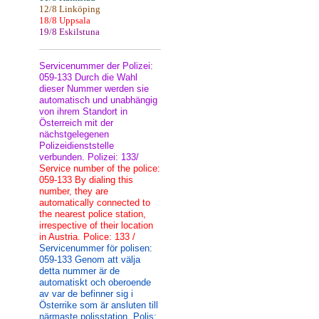
12/8 Linköping
18/8 Uppsala
19/8 Eskilstuna
Servicenummer der Polizei:
059-133 Durch die Wahl
dieser Nummer werden sie
automatisch und unabhängig
von ihrem Standort in
Österreich mit der
nächstgelegenen
Polizeidienststelle
verbunden. Polizei: 133/
Service number of the police:
059-133 By dialing this
number, they are
automatically connected to
the nearest police station,
irrespective of their location
in Austria. Police: 133 /
Servicenummer för polisen:
059-133 Genom att välja
detta nummer är de
automatiskt och oberoende
av var de befinner sig i
Österrike som är ansluten till
närmaste polisstation. Polis: