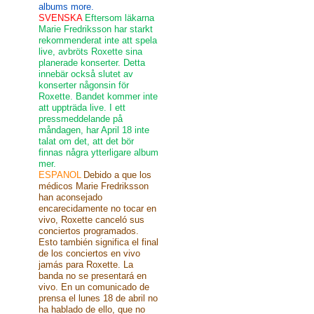
albums more.
SVENSKA
Eftersom läkarna
Marie Fredriksson har starkt
rekommenderat inte att spela
live, avbröts Roxette sina
planerade konserter. Detta
innebär också slutet av
konserter någonsin för
Roxette. Bandet kommer inte
att uppträda live. I ett
pressmeddelande på
måndagen, har April 18 inte
talat om det, att det bör
finnas några ytterligare album
mer.
ESPANOL
Debido a que los
médicos Marie Fredriksson
han aconsejado
encarecidamente no tocar en
vivo, Roxette canceló sus
conciertos programados.
Esto también significa el final
de los conciertos en vivo
jamás para Roxette. La
banda no se presentará en
vivo. En un comunicado de
prensa el lunes 18 de abril no
ha hablado de ello, que no