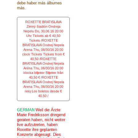
debe haber más álbumes
más.
ROXETTE BRATISLAVA
Zimný štadión Ondreja
Nepelu Do, 30.06.16 20:00
Uhr Tickets ab € 40,50
Tickets /ROXETTE
BRATISLAVA Ondrej Nepela
Arena Thu, 06/30/16 20:00
clock Tickets Tickets from €
40,50 /ROXETTE
BRATISLAVA Ondrej Nepela
Aréna Thu, 06/30/16 20:00
klocka biljetter Biljetter från
40,50 € /ROXETTE
BRATISLAVA Ondrej Nepela
Arena Thu, 06/30/16 20:00
reloj Los boletos desde €
40.50 /
GERMAN
Weil die Ärzte
Marie Fredriksson dringend
geraten haben, nicht weiter
live aufzutreten, haben
Roxette ihre geplanten
Konzerte abgesagt. Dies