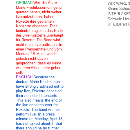
GERMAN
Weil die Ärzte
WIR WAREN 
Marie Fredriksson dringend
Kleine Schei
geraten haben, nicht weiter
INTERLAKE
live aufzutreten, haben
Schweiz i
In
Roxette ihre geplanten
8.TEIL/
Part 
Konzerte abgesagt. Dies
bedeutet zugleich das Ende
der Live-Konzerte überhaupt
für Roxette. Die Band wird
nicht mehr live auftreten. In
einer Pressemitteilung vom
Montag, 18. April, wurde
jedoch nicht davon
gesprochen, dass es keine
weiteren Alben mehr geben
soll.
ENGLISH
Because the
doctors Marie Fredriksson
have strongly advised not to
play live, Roxette canceled
their scheduled concerts.
This also means the end of
the live concerts ever for
Roxette. The band will not
perform live. In a press
release on Monday, April 18
has not talked about it, that
there should be no further