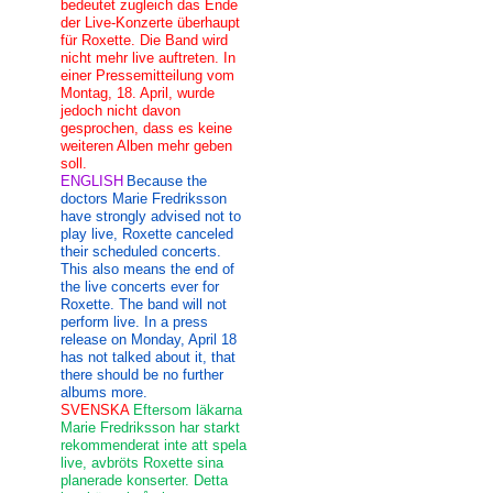
bedeutet zugleich das Ende
der Live-Konzerte überhaupt
für Roxette. Die Band wird
nicht mehr live auftreten. In
einer Pressemitteilung vom
Montag, 18. April, wurde
jedoch nicht davon
gesprochen, dass es keine
weiteren Alben mehr geben
soll.
ENGLISH
Because the
doctors Marie Fredriksson
have strongly advised not to
play live, Roxette canceled
their scheduled concerts.
This also means the end of
the live concerts ever for
Roxette. The band will not
perform live. In a press
release on Monday, April 18
has not talked about it, that
there should be no further
albums more.
SVENSKA
Eftersom läkarna
Marie Fredriksson har starkt
rekommenderat inte att spela
live, avbröts Roxette sina
planerade konserter. Detta