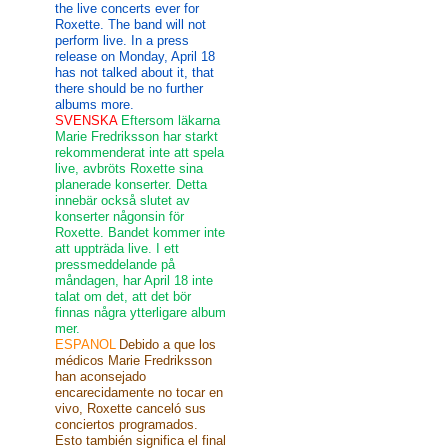
the live concerts ever for
Roxette. The band will not
perform live. In a press
release on Monday, April 18
has not talked about it, that
there should be no further
albums more.
SVENSKA
Eftersom läkarna
Marie Fredriksson har starkt
rekommenderat inte att spela
live, avbröts Roxette sina
planerade konserter. Detta
innebär också slutet av
konserter någonsin för
Roxette. Bandet kommer inte
att uppträda live. I ett
pressmeddelande på
måndagen, har April 18 inte
talat om det, att det bör
finnas några ytterligare album
mer.
ESPANOL
Debido a que los
médicos Marie Fredriksson
han aconsejado
encarecidamente no tocar en
vivo, Roxette canceló sus
conciertos programados.
Esto también significa el final