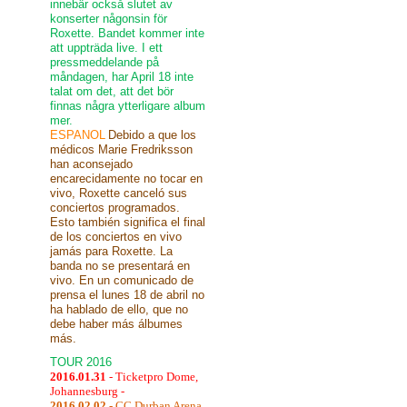
innebär också slutet av
konserter någonsin för
Roxette. Bandet kommer inte
att uppträda live. I ett
pressmeddelande på
måndagen, har April 18 inte
talat om det, att det bör
finnas några ytterligare album
mer.
ESPANOL
Debido a que los
médicos Marie Fredriksson
han aconsejado
encarecidamente no tocar en
vivo, Roxette canceló sus
conciertos programados.
Esto también significa el final
de los conciertos en vivo
jamás para Roxette. La
banda no se presentará en
vivo. En un comunicado de
prensa el lunes 18 de abril no
ha hablado de ello, que no
debe haber más álbumes
más.
TOUR 2016
2016.01.31
- Ticketpro Dome,
Johannesburg -
2016.02.02
- CC Durban Arena,