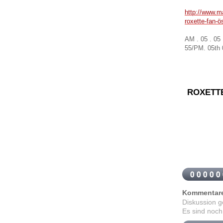
http://www.ma
roxette-fan-ö
AM . 05 . 05
55
/
PM
.
05th
ROXETT
Kommentar
Diskussion 
Es sind noch