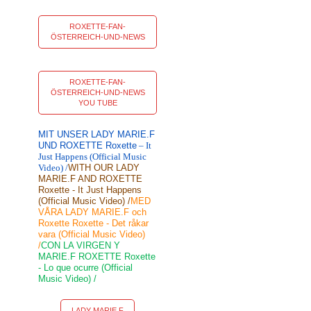
ROXETTE-FAN-
ÖSTERREICH-UND-NEWS
ROXETTE-FAN-
ÖSTERREICH-UND-NEWS
YOU TUBE
MIT UNSER LADY MARIE.F
UND ROXETTE Roxette
– It
Just Happens (Official Music
Video) /
WITH OUR LADY
MARIE.F AND ROXETTE
Roxette - It Just Happens
(Official Music Video) /
MED
VÅRA LADY MARIE.F och
Roxette Roxette - Det råkar
vara (Official Music Video)
/
CON LA VIRGEN Y
MARIE.F ROXETTE Roxette
- Lo que ocurre (Official
Music Video) /
LADY MARIE F