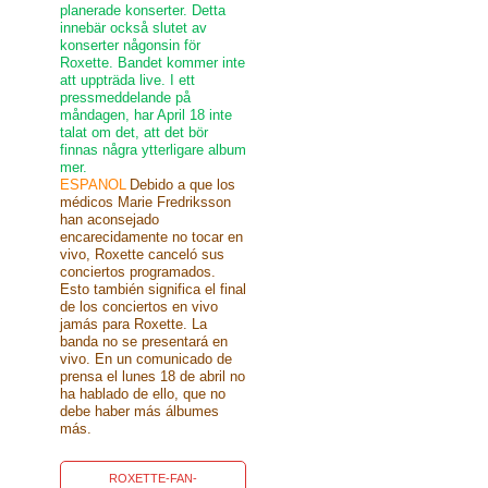
planerade konserter. Detta
innebär också slutet av
konserter någonsin för
Roxette. Bandet kommer inte
att uppträda live. I ett
pressmeddelande på
måndagen, har April 18 inte
talat om det, att det bör
finnas några ytterligare album
mer.
ESPANOL
Debido a que los
médicos Marie Fredriksson
han aconsejado
encarecidamente no tocar en
vivo, Roxette canceló sus
conciertos programados.
Esto también significa el final
de los conciertos en vivo
jamás para Roxette. La
banda no se presentará en
vivo. En un comunicado de
prensa el lunes 18 de abril no
ha hablado de ello, que no
debe haber más álbumes
más.
ROXETTE-FAN-