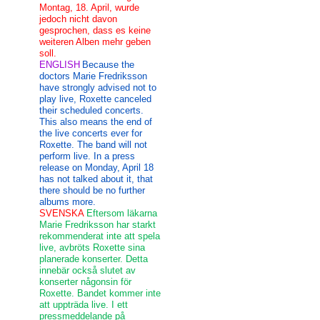
Montag, 18. April, wurde
jedoch nicht davon
gesprochen, dass es keine
weiteren Alben mehr geben
soll.
ENGLISH
Because the
doctors Marie Fredriksson
have strongly advised not to
play live, Roxette canceled
their scheduled concerts.
This also means the end of
the live concerts ever for
Roxette. The band will not
perform live. In a press
release on Monday, April 18
has not talked about it, that
there should be no further
albums more.
SVENSKA
Eftersom läkarna
Marie Fredriksson har starkt
rekommenderat inte att spela
live, avbröts Roxette sina
planerade konserter. Detta
innebär också slutet av
konserter någonsin för
Roxette. Bandet kommer inte
att uppträda live. I ett
pressmeddelande på