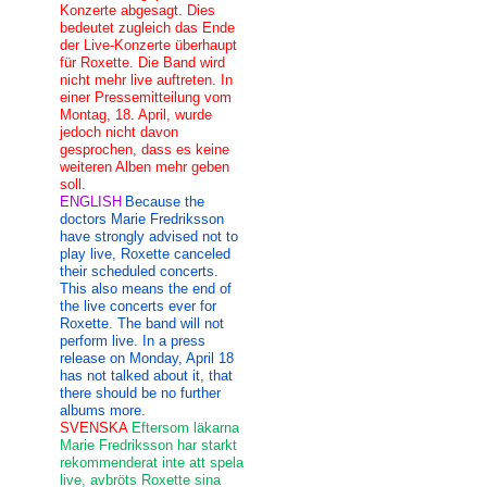
Konzerte abgesagt. Dies
bedeutet zugleich das Ende
der Live-Konzerte überhaupt
für Roxette. Die Band wird
nicht mehr live auftreten. In
einer Pressemitteilung vom
Montag, 18. April, wurde
jedoch nicht davon
gesprochen, dass es keine
weiteren Alben mehr geben
soll.
ENGLISH
Because the
doctors Marie Fredriksson
have strongly advised not to
play live, Roxette canceled
their scheduled concerts.
This also means the end of
the live concerts ever for
Roxette. The band will not
perform live. In a press
release on Monday, April 18
has not talked about it, that
there should be no further
albums more.
SVENSKA
Eftersom läkarna
Marie Fredriksson har starkt
rekommenderat inte att spela
live, avbröts Roxette sina