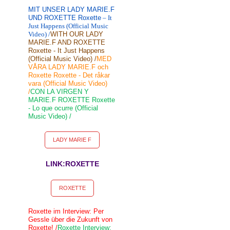
MIT UNSER LADY MARIE.F
UND ROXETTE Roxette
– It
Just Happens (Official Music
Video) /
WITH OUR LADY
MARIE.F AND ROXETTE
Roxette - It Just Happens
(Official Music Video) /
MED
VÅRA LADY MARIE.F och
Roxette Roxette - Det råkar
vara (Official Music Video)
/
CON LA VIRGEN Y
MARIE.F ROXETTE Roxette
- Lo que ocurre (Official
Music Video) /
LADY MARIE F
LINK:ROXETTE
ROXETTE
Roxette im Interview: Per
Gessle über die Zukunft von
Roxette! /
Roxette Interview: