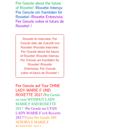
Per Gessle about the future
of Roxette! /
Roxette Intervju:
Per Gessle om framtiden för
Roxette! /
Roxette Entrevista:
Per Gessle sobre el futuro de
Roxette! /
Roxette im Interview: Per
Gessle über die Zukunft von
Roxette! /Roxette Interview:
Per Gessle about the future
of Roxette! /Roxette Intervju:
Per Gessle om framtiden för
Roxette! /Roxette
Entrevista: Per Gessle
sobre el futuro de Roxette! /
Per Gessle auf Tour OHNE
LADY MARIE.F UND
ROXETTE 2017 /
Per Gessle
on tour WITHOUT LADY
MARIE.F AND ROXETTE
2017 /
Per Gessle tur UTAN
LADY MARIE.F och Roxette
2017/
Visita Per Gessle SIN
SEÑORA Y MARIE.F
ROXETTE 2017 /