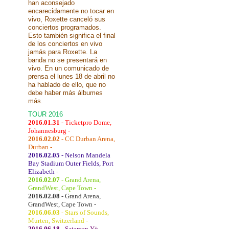
han aconsejado
encarecidamente no tocar en
vivo, Roxette canceló sus
conciertos programados.
Esto también significa el final
de los conciertos en vivo
jamás para Roxette. La
banda no se presentará en
vivo. En un comunicado de
prensa el lunes 18 de abril no
ha hablado de ello, que no
debe haber más álbumes
más.
TOUR 2016
2016.01.31
- Ticketpro Dome,
Johannesburg -
2016.02.02
- CC Durban Arena,
Durban -
2016.02.05
- Nelson Mandela
Bay Stadium Outer Fields, Port
Elizabeth -
2016.02.07
- Grand Arena,
GrandWest, Cape Town -
2016.02.08
- Grand Arena,
GrandWest, Cape Town -
2016.06.03
- Stars of Sounds,
Murten, Switzerland -
2016.06.18
- Sataman Yö,