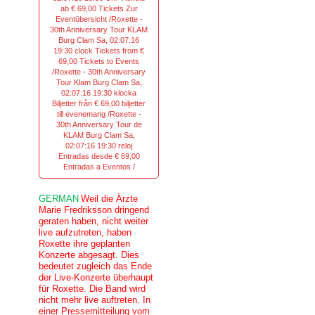
ab € 69,00 Tickets Zur
Eventübersicht /Roxette -
30th Anniversary Tour KLAM
Burg Clam Sa, 02:07:16
19:30 clock Tickets from €
69,00 Tickets to Events
/Roxette - 30th Anniversary
Tour Klam Burg Clam Sa,
02:07:16 19:30 klocka
Biljetter från € 69,00 biljetter
till evenemang /Roxette -
30th Anniversary Tour de
KLAM Burg Clam Sa,
02:07:16 19:30 reloj
Entradas desde € 69,00
Entradas a Eventos /
GERMAN
Weil die Ärzte
Marie Fredriksson dringend
geraten haben, nicht weiter
live aufzutreten, haben
Roxette ihre geplanten
Konzerte abgesagt. Dies
bedeutet zugleich das Ende
der Live-Konzerte überhaupt
für Roxette. Die Band wird
nicht mehr live auftreten. In
einer Pressemitteilung vom