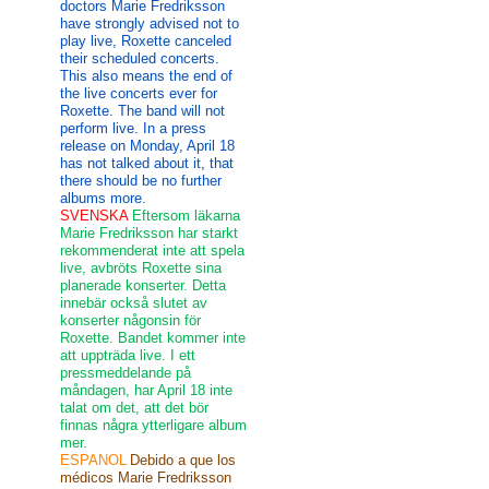
doctors Marie Fredriksson
have strongly advised not to
play live, Roxette canceled
their scheduled concerts.
This also means the end of
the live concerts ever for
Roxette. The band will not
perform live. In a press
release on Monday, April 18
has not talked about it, that
there should be no further
albums more.
SVENSKA
Eftersom läkarna
Marie Fredriksson har starkt
rekommenderat inte att spela
live, avbröts Roxette sina
planerade konserter. Detta
innebär också slutet av
konserter någonsin för
Roxette. Bandet kommer inte
att uppträda live. I ett
pressmeddelande på
måndagen, har April 18 inte
talat om det, att det bör
finnas några ytterligare album
mer.
ESPANOL
Debido a que los
médicos Marie Fredriksson