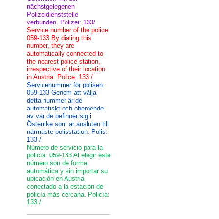
nächstgelegenen
Polizeidienststelle
verbunden. Polizei: 133/
Service number of the police:
059-133 By dialing this
number, they are
automatically connected to
the nearest police station,
irrespective of their location
in Austria. Police: 133 /
Servicenummer för polisen:
059-133 Genom att välja
detta nummer är de
automatiskt och oberoende
av var de befinner sig i
Österrike som är ansluten till
närmaste polisstation. Polis:
133 /
Número de servicio para la
policía: 059-133 Al elegir este
número son de forma
automática y sin importar su
ubicación en Austria
conectado a la estación de
policía más cercana. Policía:
133 /