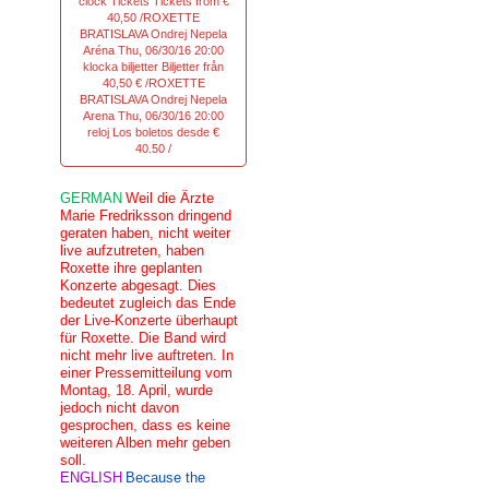
clock Tickets Tickets from €
40,50 /ROXETTE
BRATISLAVA Ondrej Nepela
Aréna Thu, 06/30/16 20:00
klocka biljetter Biljetter från
40,50 € /ROXETTE
BRATISLAVA Ondrej Nepela
Arena Thu, 06/30/16 20:00
reloj Los boletos desde €
40.50 /
GERMAN
Weil die Ärzte
Marie Fredriksson dringend
geraten haben, nicht weiter
live aufzutreten, haben
Roxette ihre geplanten
Konzerte abgesagt. Dies
bedeutet zugleich das Ende
der Live-Konzerte überhaupt
für Roxette. Die Band wird
nicht mehr live auftreten. In
einer Pressemitteilung vom
Montag, 18. April, wurde
jedoch nicht davon
gesprochen, dass es keine
weiteren Alben mehr geben
soll.
ENGLISH
Because the