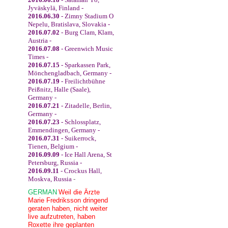
Jyväskylä, Finland -
2016.06.30
- Zimny Stadium O
Nepelu, Bratislava, Slovakia -
2016.07.02
- Burg Clam, Klam,
Austria -
2016.07.08
- Greenwich Music
Times -
2016.07.15
- Sparkassen Park,
Mönchengladbach, Germany -
2016.07.19
- Freilichtbühne
Peißnitz, Halle (Saale),
Germany -
2016.07.21
- Zitadelle, Berlin,
Germany -
2016.07.23
- Schlossplatz,
Emmendingen, Germany -
2016.07.31
- Suikerrock,
Tienen, Belgium -
2016.09.09
- Ice Hall Arena, St
Petersburg, Russia -
2016.09.11
- Crockus Hall,
Moskva, Russia
-
GERMAN
Weil die Ärzte
Marie Fredriksson dringend
geraten haben, nicht weiter
live aufzutreten, haben
Roxette ihre geplanten