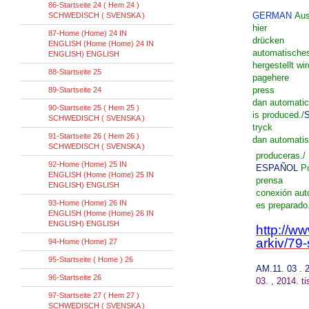
86-Startseite 24 ( Hem 24 )
GERMAN
Aus
SCHWEDISCH ( SVENSKA )
hier
87-Home (Home) 24 IN
drücken
ENGLISH (Home (Home) 24 IN
automatisches
ENGLISH) ENGLISH
hergestellt wir
88-Startseite 25
page
here
press
89-Startseite 24
dan
automatic
90-Startseite 25 ( Hem 25 )
is
produced
./
SCHWEDISCH ( SVENSKA )
tryck
91-Startseite 26 ( Hem 26 )
dan
automati
SCHWEDISCH ( SVENSKA )
produceras
./
92-Home (Home) 25 IN
ESPAÑOL
P
ENGLISH (Home (Home) 25 IN
prensa
ENGLISH) ENGLISH
conexión aut
93-Home (Home) 26 IN
es
preparado
ENGLISH (Home (Home) 26 IN
ENGLISH) ENGLISH
http://w
arkiv/79-
94-Home (Home) 27
95-Startseite ( Home ) 26
AM
.
11. 03 .
96-Startseite 26
03
.
,
2014.
t
97-Startseite 27 ( Hem 27 )
SCHWEDISCH ( SVENSKA )