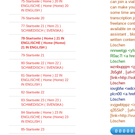
75-Startseite ( Home ) 20 IN
can join a via
ENGLISCHE ( Home (Home) 20
can make your
IN ENGLISH )
some time and
transcription 
76-Startseite 20
freelance con
77-Startseite 21 ( Hem 21 )
available on 
SCHWEDISCH ( SVENSKA )
assistant , bl
78-Startseite ( Home ) 21 IN
written conten
ENGLISCHE ( Home (Home)
Löschen
21 IN ENGLISH )
nnnwetgp <yf
79-Startseite 21
R0ac7l <a hre
Löschen
80-Startseite 22 ( Hem 22 )
wznbuppjm <p
SCHWEDISCH ( SVENSKA )
Jb5gbf , [url=
81-Startseite ( Home ) 22 IN
[link=http://s
ENGLISCHE ( Home (Home) 22
Löschen
IN ENGLISH )
iovgbfw <wdcr
82-Startseite 22
plcn00 <a hre
Löschen
83-Startseite 23 ( Hem 23 )
xvjgwbtppz <
SCHWEDISCH ( SVENSKA )
q35SkP , [url=
84-Startseite ( Home ) 23 IN
[link=http://v
ENGLISCHE ( Home (Home) 23
Löschen
IN ENGLISH )
85-Startseite 23