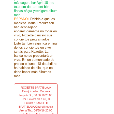
måndagen, har April 18 inte
talat om det, att det bör
finnas några ytterligare album
mer.
ESPANOL
Debido a que los
médicos Marie Fredriksson
han aconsejado
encarecidamente no tocar en
vivo, Roxette canceló sus
conciertos programados.
Esto también significa el final
de los conciertos en vivo
jamás para Roxette. La
banda no se presentará en
vivo. En un comunicado de
prensa el lunes 18 de abril no
ha hablado de ello, que no
debe haber más álbumes
más.
ROXETTE BRATISLAVA
Zimný štadión Ondreja
Nepelu Do, 30.06.16 20:00
Uhr Tickets ab € 40,50
Tickets /ROXETTE
BRATISLAVA Ondrej Nepela
Arena Thu, 06/30/16 20:00