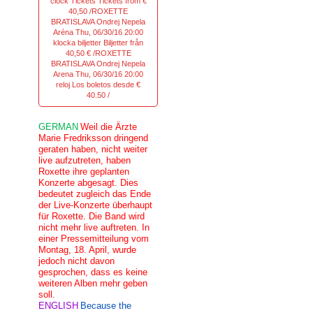
clock Tickets Tickets from €
40,50 /ROXETTE
BRATISLAVA Ondrej Nepela
Aréna Thu, 06/30/16 20:00
klocka biljetter Biljetter från
40,50 € /ROXETTE
BRATISLAVA Ondrej Nepela
Arena Thu, 06/30/16 20:00
reloj Los boletos desde €
40.50 /
GERMAN
Weil die Ärzte
Marie Fredriksson dringend
geraten haben, nicht weiter
live aufzutreten, haben
Roxette ihre geplanten
Konzerte abgesagt. Dies
bedeutet zugleich das Ende
der Live-Konzerte überhaupt
für Roxette. Die Band wird
nicht mehr live auftreten. In
einer Pressemitteilung vom
Montag, 18. April, wurde
jedoch nicht davon
gesprochen, dass es keine
weiteren Alben mehr geben
soll.
ENGLISH
Because the