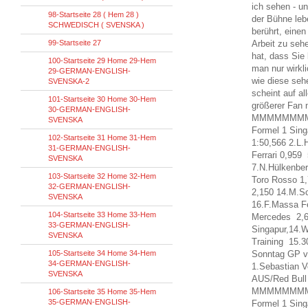
ich sehen - un
98-Startseite 28 ( Hem 28 )
der Bühne leb
SCHWEDISCH ( SVENSKA )
berührt, einen
99-Startseite 27
Arbeit zu sehe
hat, dass Sie 
100-Startseite 29 Home 29-Hem
man nur wirkl
29-GERMAN-ENGLISH-
wie diese seh
SVENSKA-2
scheint auf al
101-Startseite 30 Home 30-Hem
größerer Fan 
30-GERMAN-ENGLISH-
MMMMMMM
SVENSKA
Formel 1 Sing
102-Startseite 31 Home 31-Hem
1:50,566 2.L.
31-GERMAN-ENGLISH-
Ferrari 0,95
SVENSKA
7.N.Hülkenber
103-Startseite 32 Home 32-Hem
Toro Rosso 1
32-GERMAN-ENGLISH-
2,150 14.M.S
SVENSKA
16.F.Massa Fe
104-Startseite 33 Home 33-Hem
Mercedes 2,66
33-GERMAN-ENGLISH-
Singapur,14.
SVENSKA
Training 15.3
105-Startseite 34 Home 34-Hem
Sonntag GP vo
34-GERMAN-ENGLISH-
1.Sebastian 
SVENSKA
AUS/Red Bull 
MMMMMMM
106-Startseite 35 Home 35-Hem
35-GERMAN-ENGLISH-
Formel 1 Sing