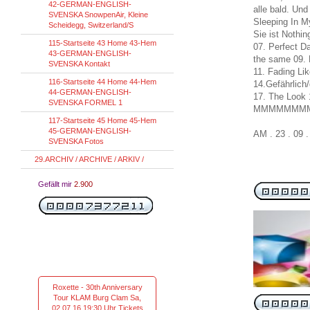
42-GERMAN-ENGLISH-
alle bald. Und
SVENSKA SnowpenAir, Kleine
Sleeping In M
Scheidegg, Switzerland/S
Sie ist Nothi
115-Startseite 43 Home 43-Hem
07. Perfect D
43-GERMAN-ENGLISH-
the same 09. 
SVENSKA Kontakt
11. Fading Li
116-Startseite 44 Home 44-Hem
14.Gefährlich
44-GERMAN-ENGLISH-
17. The Look 
SVENSKA FORMEL 1
MMMMMMM
117-Startseite 45 Home 45-Hem
45-GERMAN-ENGLISH-
AM . 23 . 09 
SVENSKA Fotos
29.ARCHIV / ARCHIVE / ARKIV /
Gefällt mir
2.900
Roxette - 30th Anniversary
Tour KLAM Burg Clam Sa,
02.07.16 19:30 Uhr Tickets