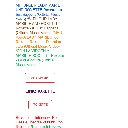
MIT UNSER LADY MARIE.F
UND ROXETTE Roxette
– It
Just Happens (Official Music
Video) /
WITH OUR LADY
MARIE.F AND ROXETTE
Roxette - It Just Happens
(Official Music Video) /
MED
VÅRA LADY MARIE.F och
Roxette Roxette - Det råkar
vara (Official Music Video)
/
CON LA VIRGEN Y
MARIE.F ROXETTE Roxette
- Lo que ocurre (Official
Music Video) /
LADY MARIE F
LINK:ROXETTE
ROXETTE
Roxette im Interview: Per
Gessle über die Zukunft von
Roxette! /
Roxette Interview: