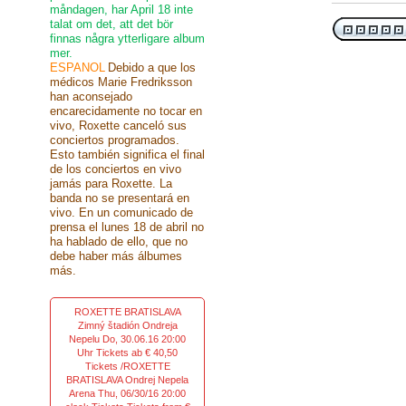
måndagen, har April 18 inte
talat om det, att det bör
finnas några ytterligare album
mer.
ESPANOL
Debido a que los
médicos Marie Fredriksson
han aconsejado
encarecidamente no tocar en
vivo, Roxette canceló sus
conciertos programados.
Esto también significa el final
de los conciertos en vivo
jamás para Roxette. La
banda no se presentará en
vivo. En un comunicado de
prensa el lunes 18 de abril no
ha hablado de ello, que no
debe haber más álbumes
más.
ROXETTE BRATISLAVA
Zimný štadión Ondreja
Nepelu Do, 30.06.16 20:00
Uhr Tickets ab € 40,50
Tickets /ROXETTE
BRATISLAVA Ondrej Nepela
Arena Thu, 06/30/16 20:00