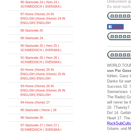
Diskussion 
86-Startseite 24 ( Hem 24 )
Es sind noch
SCHWEDISCH ( SVENSKA )
87-Home (Home) 24 IN
ENGLISH (Home (Home) 24 IN
ENGLISH) ENGLISH
Teilen
88-Startseite 25
89-Startseite 24
90-Startseite 25 ( Hem 25 )
SCHWEDISCH ( SVENSKA )
91-Startseite 26 ( Hem 26 )
SCHWEDISCH ( SVENSKA )
WORLD TOUR
92-Home (Home) 25 IN
von Per Gess
ENGLISH (Home (Home) 25 IN
fühlen. Ganz 
ENGLISH) ENGLISH
Danke für wa
93-Home (Home) 26 IN
Success 02. S
ENGLISH (Home (Home) 26 IN
Sterne/stars 
ENGLISH) ENGLISH
The Radio) Go
will never be
94-Home (Home) 27
10. 7Twenty7
95-Startseite ( Home ) 26
Do! 14. Gefäh
96-Startseite 26
Heart 17. The
RockSubCultu
97-Startseite 27 ( Hem 27 )
Gitarre, und M
SCHWEDISCH ( SVENSKA )