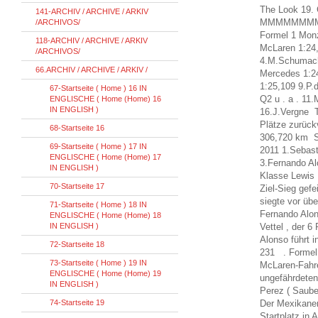
The Look 19. 
141-ARCHIV / ARCHIVE / ARKIV
MMMMMMM
/ARCHIVOS/
Formel 1 Monz
118-ARCHIV / ARCHIVE / ARKIV
McLaren 1:24,
/ARCHIVOS/
4.M.Schumache
66.ARCHIV / ARCHIVE / ARKIV /
Mercedes 1:2
1:25,109 9.P.d
67-Startseite ( Home ) 16 IN
Q2 u . a . 11
ENGLISCHE ( Home (Home) 16
IN ENGLISH )
16.J.Vergne T
Plätze zurück
68-Startseite 16
306,720 km So
69-Startseite ( Home ) 17 IN
2011 1.Sebas
ENGLISCHE ( Home (Home) 17
3.Fernando Al
IN ENGLISH )
Klasse Lewis 
70-Startseite 17
Ziel-Sieg gefe
siegte vor ü
71-Startseite ( Home ) 18 IN
Fernando Alon
ENGLISCHE ( Home (Home) 18
IN ENGLISH )
Vettel , der 
Alonso führt 
72-Startseite 18
231 . Formel
73-Startseite ( Home ) 19 IN
McLaren-Fahr
ENGLISCHE ( Home (Home) 19
ungefährdeten
IN ENGLISH )
Perez ( Saube
74-Startseite 19
Der Mexikan
Startplatz in