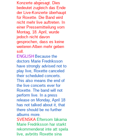
Konzerte abgesagt. Dies
bedeutet zugleich das Ende
der Live-Konzerte überhaupt
für Roxette. Die Band wird
nicht mehr live auftreten. In
einer Pressemitteilung vom
Montag, 18. April, wurde
jedoch nicht davon
gesprochen, dass es keine
weiteren Alben mehr geben
soll.
ENGLISH
Because the
doctors Marie Fredriksson
have strongly advised not to
play live, Roxette canceled
their scheduled concerts.
This also means the end of
the live concerts ever for
Roxette. The band will not
perform live. In a press
release on Monday, April 18
has not talked about it, that
there should be no further
albums more.
SVENSKA
Eftersom läkarna
Marie Fredriksson har starkt
rekommenderat inte att spela
live, avbröts Roxette sina