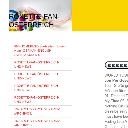
ROXETTE-FAN-
ÖSTERREICH
894-HOMEPAGE-Startseite - Home -
Hem -GERMAN-ENGLISH-
SVENSKA M A U S
ROXETTE-FAN-ÖSTERREICH-
UND-NEWS
ROXETTE-FAN-ÖSTERREICH-
WORLD TOU
UND-NEWS
von Per Gess
Tour. Große g
ROXETTE-FAN-ÖSTERREICH-
UND-NEWS
Müssen für m
01. Dressed F
ROXETTE-FAN-ÖSTERREICH-
My Time 05. S
UND-NEWS
Nothing On (B
197-ARCHIV / ARCHIVE / ARKIV
dieselbe sein
/ARCHIVOS/
must have bee
162-ARCHIV / ARCHIVE / ARKIV
Fading Like A
/ARCHIVOS/
Gefährlich/da