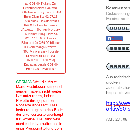
ab € 69,00 Tickets Zur
Kommentar
Eventübersicht /Roxette -
30th Anniversary Tour KLAM
Diskussion 
Burg Clam Sa, 02:07:16
Es sind noch
19:30 clock Tickets from €
69,00 Tickets to Events
/Roxette - 30th Anniversary
Tour Klam Burg Clam Sa,
02:07:16 19:30 klocka
Teilen
Biljetter från € 69,00 biljetter
till evenemang /Roxette -
30th Anniversary Tour de
KLAM Burg Clam Sa,
02:07:16 19:30 reloj
Entradas desde € 69,00
Entradas a Eventos /
Aus technisc
GERMAN
Weil die Ärzte
drücken
Marie Fredriksson dringend
automatisches
geraten haben, nicht weiter
hergestellt wir
live aufzutreten, haben
Roxette ihre geplanten
http://ww
Konzerte abgesagt. Dies
arkiv/80-
bedeutet zugleich das Ende
der Live-Konzerte überhaupt
für Roxette. Die Band wird
AM . 23 . 09 
nicht mehr live auftreten. In
einer Pressemitteilung vom