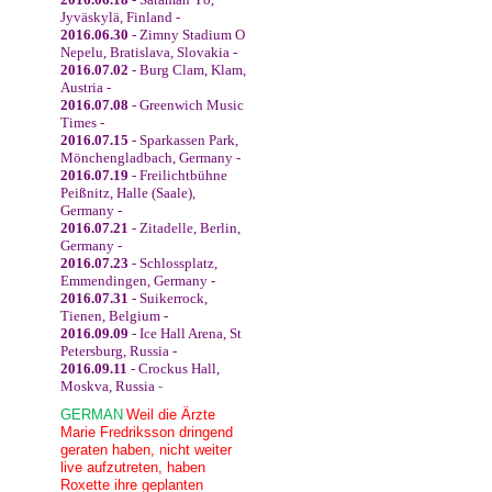
Jyväskylä, Finland -
2016.06.30
- Zimny Stadium O
Nepelu, Bratislava, Slovakia -
2016.07.02
- Burg Clam, Klam,
Austria -
2016.07.08
- Greenwich Music
Times -
2016.07.15
- Sparkassen Park,
Mönchengladbach, Germany -
2016.07.19
- Freilichtbühne
Peißnitz, Halle (Saale),
Germany -
2016.07.21
- Zitadelle, Berlin,
Germany -
2016.07.23
- Schlossplatz,
Emmendingen, Germany -
2016.07.31
- Suikerrock,
Tienen, Belgium -
2016.09.09
- Ice Hall Arena, St
Petersburg, Russia -
2016.09.11
- Crockus Hall,
Moskva, Russia
-
GERMAN
Weil die Ärzte
Marie Fredriksson dringend
geraten haben, nicht weiter
live aufzutreten, haben
Roxette ihre geplanten