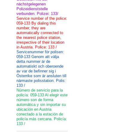
nächstgelegenen
Polizeidienststelle
verbunden. Polizei: 133/
Service number of the police:
059-133 By dialing this
number, they are
automatically connected to
the nearest police station,
irrespective of their location
in Austria. Police: 133 /
Servicenummer för polisen:
059-133 Genom att välja
detta nummer är de
automatiskt och oberoende
av var de befinner sig i
Österrike som är ansluten till
närmaste polisstation. Polis:
133 /
Número de servicio para la
policía: 059-133 Al elegir este
número son de forma
automática y sin importar su
ubicación en Austria
conectado a la estación de
policía más cercana. Policía:
133 /