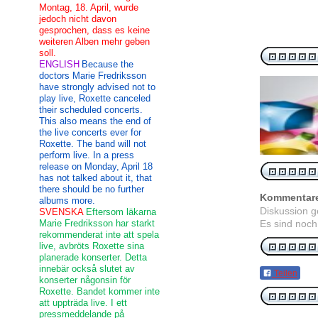
Montag, 18. April, wurde
jedoch nicht davon
gesprochen, dass es keine
weiteren Alben mehr geben
soll.
ENGLISH
Because the
doctors Marie Fredriksson
have strongly advised not to
play live, Roxette canceled
their scheduled concerts.
This also means the end of
the live concerts ever for
Roxette. The band will not
perform live. In a press
release on Monday, April 18
has not talked about it, that
there should be no further
Kommentar
albums more.
Diskussion 
SVENSKA
Eftersom läkarna
Marie Fredriksson har starkt
Es sind noch
rekommenderat inte att spela
live, avbröts Roxette sina
planerade konserter. Detta
innebär också slutet av
Teilen
konserter någonsin för
Roxette. Bandet kommer inte
att uppträda live. I ett
pressmeddelande på