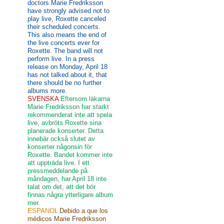
doctors Marie Fredriksson
have strongly advised not to
play live, Roxette canceled
their scheduled concerts.
This also means the end of
the live concerts ever for
Roxette. The band will not
perform live. In a press
release on Monday, April 18
has not talked about it, that
there should be no further
albums more.
SVENSKA
Eftersom läkarna
Marie Fredriksson har starkt
rekommenderat inte att spela
live, avbröts Roxette sina
planerade konserter. Detta
innebär också slutet av
konserter någonsin för
Roxette. Bandet kommer inte
att uppträda live. I ett
pressmeddelande på
måndagen, har April 18 inte
talat om det, att det bör
finnas några ytterligare album
mer.
ESPANOL
Debido a que los
médicos Marie Fredriksson