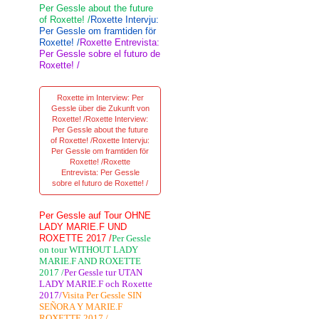
Per Gessle about the future
of Roxette! /
Roxette Intervju:
Per Gessle om framtiden för
Roxette! /
Roxette Entrevista:
Per Gessle sobre el futuro de
Roxette! /
Roxette im Interview: Per
Gessle über die Zukunft von
Roxette! /Roxette Interview:
Per Gessle about the future
of Roxette! /Roxette Intervju:
Per Gessle om framtiden för
Roxette! /Roxette
Entrevista: Per Gessle
sobre el futuro de Roxette! /
Per Gessle auf Tour OHNE
LADY MARIE.F UND
ROXETTE 2017 /
Per Gessle
on tour WITHOUT LADY
MARIE.F AND ROXETTE
2017 /
Per Gessle tur UTAN
LADY MARIE.F och Roxette
2017/
Visita Per Gessle SIN
SEÑORA Y MARIE.F
ROXETTE 2017 /