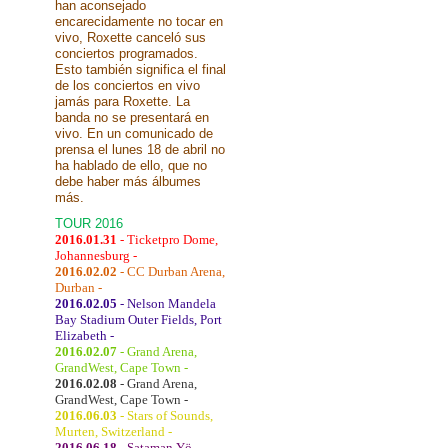
han aconsejado
encarecidamente no tocar en
vivo, Roxette canceló sus
conciertos programados.
Esto también significa el final
de los conciertos en vivo
jamás para Roxette. La
banda no se presentará en
vivo. En un comunicado de
prensa el lunes 18 de abril no
ha hablado de ello, que no
debe haber más álbumes
más.
TOUR 2016
2016.01.31
- Ticketpro Dome,
Johannesburg -
2016.02.02
- CC Durban Arena,
Durban -
2016.02.05
- Nelson Mandela
Bay Stadium Outer Fields, Port
Elizabeth -
2016.02.07
- Grand Arena,
GrandWest, Cape Town -
2016.02.08
- Grand Arena,
GrandWest, Cape Town -
2016.06.03
- Stars of Sounds,
Murten, Switzerland -
2016.06.18
- Sataman Yö,