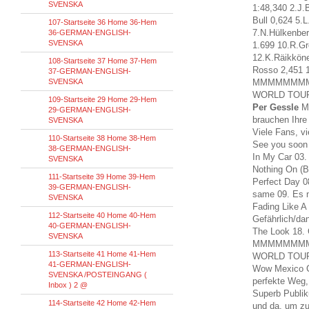
SVENSKA
1:48,340 2.J.
Bull 0,624 5.
107-Startseite 36 Home 36-Hem
7.N.Hülkenbe
36-GERMAN-ENGLISH-
SVENSKA
1.699 10.R.G
12.K.Räikköne
108-Startseite 37 Home 37-Hem
Rosso 2,451 1
37-GERMAN-ENGLISH-
SVENSKA
MMMMMM
WORLD TOUR
109-Startseite 29 Home 29-Hem
Per Gessle
My
29-GERMAN-ENGLISH-
brauchen Ihre
SVENSKA
Viele Fans, v
110-Startseite 38 Home 38-Hem
See you soon 
38-GERMAN-ENGLISH-
In My Car 03.
SVENSKA
Nothing On (B
111-Startseite 39 Home 39-Hem
Perfect Day 0
39-GERMAN-ENGLISH-
same 09. Es m
SVENSKA
Fading Like A
112-Startseite 40 Home 40-Hem
Gefährlich/da
40-GERMAN-ENGLISH-
The Look 18. 
SVENSKA
MMMMMMM
113-Startseite 41 Home 41-Hem
WORLD TOUR
41-GERMAN-ENGLISH-
Wow Mexico Ci
SVENSKA /POSTEINGANG (
perfekte Weg,
Inbox ) 2 @
Superb Publik
114-Startseite 42 Home 42-Hem
und da, um zu