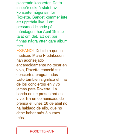
planerade konserter. Detta
innebär också slutet av
konserter någonsin för
Roxette. Bandet kommer inte
att uppträda live. I ett
pressmeddelande på
måndagen, har April 18 inte
talat om det, att det bör
finnas några ytterligare album
mer.
ESPANOL
Debido a que los
médicos Marie Fredriksson
han aconsejado
encarecidamente no tocar en
vivo, Roxette canceló sus
conciertos programados.
Esto también significa el final
de los conciertos en vivo
jamás para Roxette. La
banda no se presentará en
vivo. En un comunicado de
prensa el lunes 18 de abril no
ha hablado de ello, que no
debe haber más álbumes
más.
ROXETTE-FAN-