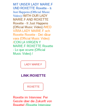
MIT UNSER LADY MARIE.F
UND ROXETTE Roxette
– It
Just Happens (Official Music
Video) /
WITH OUR LADY
MARIE.F AND ROXETTE
Roxette - It Just Happens
(Official Music Video) /
MED
VÅRA LADY MARIE.F och
Roxette Roxette - Det råkar
vara (Official Music Video)
/
CON LA VIRGEN Y
MARIE.F ROXETTE Roxette
- Lo que ocurre (Official
Music Video) /
LADY MARIE F
LINK:ROXETTE
ROXETTE
Roxette im Interview: Per
Gessle über die Zukunft von
Roxette! /
Roxette Interview: