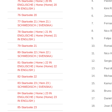
4.
Pasto
75-Startseite ( Home ) 20 IN
ENGLISCHE ( Home (Home) 20
5.
Kimi 
IN ENGLISH )
76-Startseite 20
6.
Jenso
77-Startseite 21 ( Hem 21 )
7.
Ferna
SCHWEDISCH ( SVENSKA )
8.
Nico 
78-Startseite ( Home ) 21 IN
ENGLISCHE ( Home (Home) 21
9.
Felip
IN ENGLISH )
79-Startseite 21
10.
Romai
80-Startseite 22 ( Hem 22 )
11.
Nico 
SCHWEDISCH ( SVENSKA )
12.
Sergio
81-Startseite ( Home ) 22 IN
ENGLISCHE ( Home (Home) 22
13.
Paul d
IN ENGLISH )
14.
Micha
82-Startseite 22
83-Startseite 23 ( Hem 23 )
15.
Kamui
SCHWEDISCH ( SVENSKA )
16.
Bruno
84-Startseite ( Home ) 23 IN
ENGLISCHE ( Home (Home) 23
17.
Daniel
IN ENGLISH )
18.
Jean E
85-Startseite 23