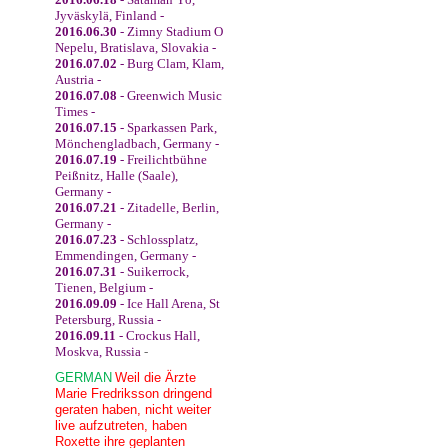
Jyväskylä, Finland -
2016.06.30
- Zimny Stadium O
Nepelu, Bratislava, Slovakia -
2016.07.02
- Burg Clam, Klam,
Austria -
2016.07.08
- Greenwich Music
Times -
2016.07.15
- Sparkassen Park,
Mönchengladbach, Germany -
2016.07.19
- Freilichtbühne
Peißnitz, Halle (Saale),
Germany -
2016.07.21
- Zitadelle, Berlin,
Germany -
2016.07.23
- Schlossplatz,
Emmendingen, Germany -
2016.07.31
- Suikerrock,
Tienen, Belgium -
2016.09.09
- Ice Hall Arena, St
Petersburg, Russia -
2016.09.11
- Crockus Hall,
Moskva, Russia
-
GERMAN
Weil die Ärzte
Marie Fredriksson dringend
geraten haben, nicht weiter
live aufzutreten, haben
Roxette ihre geplanten