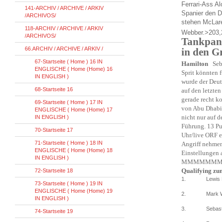
Ferrari-Ass A
141-ARCHIV / ARCHIVE / ARKIV
Spanier den D
/ARCHIVOS/
stehen McLare
118-ARCHIV / ARCHIVE / ARKIV
Webber.>203,
/ARCHIVOS/
Tankpann
66.ARCHIV / ARCHIVE / ARKIV /
in den G
67-Startseite ( Home ) 16 IN
Hamilton
Seb
ENGLISCHE ( Home (Home) 16
Sprit könnten 
IN ENGLISH )
wurde der Deut
68-Startseite 16
auf den letzten
gerade recht k
69-Startseite ( Home ) 17 IN
von Abu Dhabi 
ENGLISCHE ( Home (Home) 17
nicht nur auf 
IN ENGLISH )
Führung. 13 Pu
70-Startseite 17
Uhr/live ORF e
71-Startseite ( Home ) 18 IN
Angriff nehmen
ENGLISCHE ( Home (Home) 18
Einstellungen
IN ENGLISH )
MMMMMM
Qualifying zu
72-Startseite 18
1.
Lewis 
73-Startseite ( Home ) 19 IN
ENGLISCHE ( Home (Home) 19
2.
Mark 
IN ENGLISH )
3.
Sebast
74-Startseite 19