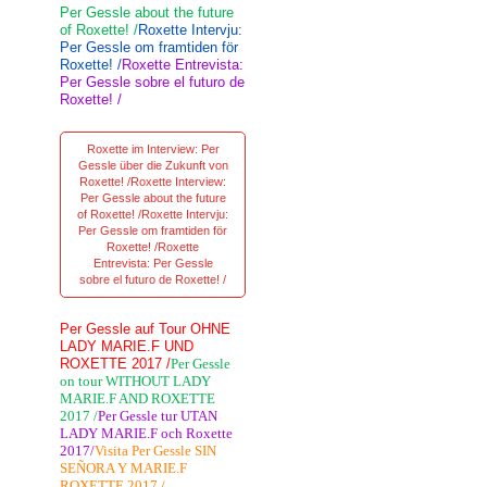
Per Gessle about the future
of Roxette! /
Roxette Intervju:
Per Gessle om framtiden för
Roxette! /
Roxette Entrevista:
Per Gessle sobre el futuro de
Roxette! /
Roxette im Interview: Per
Gessle über die Zukunft von
Roxette! /Roxette Interview:
Per Gessle about the future
of Roxette! /Roxette Intervju:
Per Gessle om framtiden för
Roxette! /Roxette
Entrevista: Per Gessle
sobre el futuro de Roxette! /
Per Gessle auf Tour OHNE
LADY MARIE.F UND
ROXETTE 2017 /
Per Gessle
on tour WITHOUT LADY
MARIE.F AND ROXETTE
2017 /
Per Gessle tur UTAN
LADY MARIE.F och Roxette
2017/
Visita Per Gessle SIN
SEÑORA Y MARIE.F
ROXETTE 2017 /