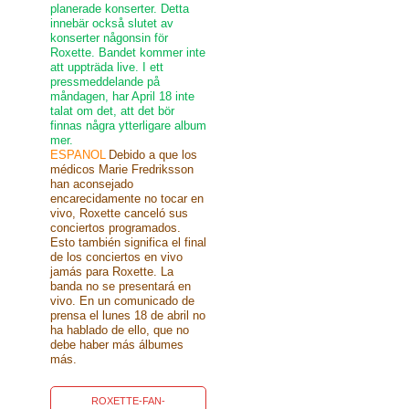
planerade konserter. Detta
innebär också slutet av
konserter någonsin för
Roxette. Bandet kommer inte
att uppträda live. I ett
pressmeddelande på
måndagen, har April 18 inte
talat om det, att det bör
finnas några ytterligare album
mer.
ESPANOL
Debido a que los
médicos Marie Fredriksson
han aconsejado
encarecidamente no tocar en
vivo, Roxette canceló sus
conciertos programados.
Esto también significa el final
de los conciertos en vivo
jamás para Roxette. La
banda no se presentará en
vivo. En un comunicado de
prensa el lunes 18 de abril no
ha hablado de ello, que no
debe haber más álbumes
más.
ROXETTE-FAN-