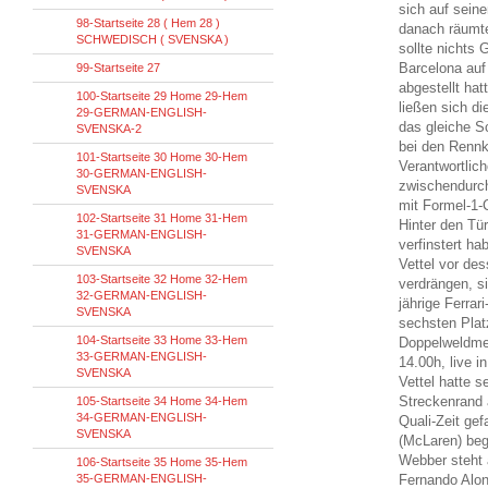
sich auf seine
98-Startseite 28 ( Hem 28 )
danach räumte 
SCHWEDISCH ( SVENSKA )
sollte nichts 
Barcelona auf
99-Startseite 27
abgestellt ha
100-Startseite 29 Home 29-Hem
ließen sich di
29-GERMAN-ENGLISH-
das gleiche S
SVENSKA-2
bei den Renn
101-Startseite 30 Home 30-Hem
Verantwortlic
30-GERMAN-ENGLISH-
zwischendurch
SVENSKA
mit Formel-1-
102-Startseite 31 Home 31-Hem
Hinter den Tü
31-GERMAN-ENGLISH-
verfinstert h
SVENSKA
Vettel vor de
103-Startseite 32 Home 32-Hem
verdrängen, s
32-GERMAN-ENGLISH-
jährige Ferra
SVENSKA
sechsten Plat
104-Startseite 33 Home 33-Hem
Doppelweldmei
33-GERMAN-ENGLISH-
14.00h, live i
SVENSKA
Vettel hatte 
Streckenrand a
105-Startseite 34 Home 34-Hem
34-GERMAN-ENGLISH-
Quali-Zeit ge
SVENSKA
(McLaren) beg
Webber steht 
106-Startseite 35 Home 35-Hem
35-GERMAN-ENGLISH-
Fernando Alons