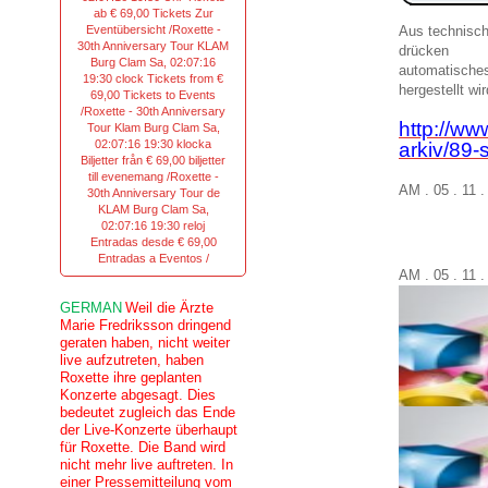
ab € 69,00 Tickets Zur
Eventübersicht /Roxette -
Aus technisc
30th Anniversary Tour KLAM
drücken
Burg Clam Sa, 02:07:16
automatisches
19:30 clock Tickets from €
hergestellt wir
69,00 Tickets to Events
/Roxette - 30th Anniversary
http://ww
Tour Klam Burg Clam Sa,
02:07:16 19:30 klocka
arkiv/89-s
Biljetter från € 69,00 biljetter
till evenemang /Roxette -
AM . 05 . 11 
30th Anniversary Tour de
KLAM Burg Clam Sa,
02:07:16 19:30 reloj
Entradas desde € 69,00
Entradas a Eventos /
AM . 05 . 11 
GERMAN
Weil die Ärzte
Marie Fredriksson dringend
geraten haben, nicht weiter
live aufzutreten, haben
Roxette ihre geplanten
Konzerte abgesagt. Dies
bedeutet zugleich das Ende
der Live-Konzerte überhaupt
für Roxette. Die Band wird
nicht mehr live auftreten. In
einer Pressemitteilung vom