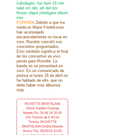
måndagen, har April 18 inte
talat om det, att det bör
finnas några ytterligare album
mer.
ESPANOL
Debido a que los
médicos Marie Fredriksson
han aconsejado
encarecidamente no tocar en
vivo, Roxette canceló sus
conciertos programados.
Esto también significa el final
de los conciertos en vivo
jamás para Roxette. La
banda no se presentará en
vivo. En un comunicado de
prensa el lunes 18 de abril no
ha hablado de ello, que no
debe haber más álbumes
más.
ROXETTE BRATISLAVA
Zimný štadión Ondreja
Nepelu Do, 30.06.16 20:00
Uhr Tickets ab € 40,50
Tickets /ROXETTE
BRATISLAVA Ondrej Nepela
Arena Thu, 06/30/16 20:00