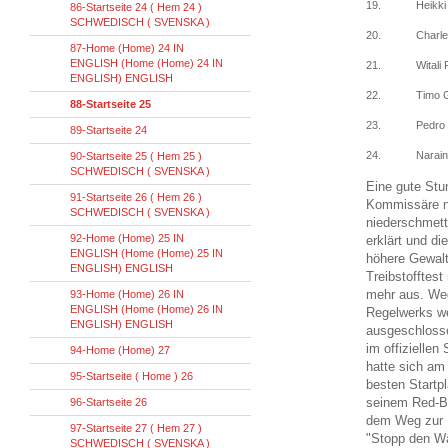
19.
Heikki
86-Startseite 24 ( Hem 24 )
SCHWEDISCH ( SVENSKA )
20.
Charle
87-Home (Home) 24 IN
ENGLISH (Home (Home) 24 IN
21.
Witali
ENGLISH) ENGLISH
22.
Timo 
88-Startseite 25
23.
Pedro 
89-Startseite 24
24.
Narain
90-Startseite 25 ( Hem 25 )
SCHWEDISCH ( SVENSKA )
Eine gute Stun
91-Startseite 26 ( Hem 26 )
Kommissäre na
SCHWEDISCH ( SVENSKA )
niederschmett
92-Home (Home) 25 IN
erklärt und d
ENGLISH (Home (Home) 25 IN
höhere Gewalt
ENGLISH) ENGLISH
Treibstofftest
mehr aus. Weg
93-Home (Home) 26 IN
ENGLISH (Home (Home) 26 IN
Regelwerks we
ENGLISH) ENGLISH
ausgeschlosse
im offiziellen
94-Home (Home) 27
hatte sich am
95-Startseite ( Home ) 26
besten Startp
seinem Red-B
96-Startseite 26
dem Weg zur B
97-Startseite 27 ( Hem 27 )
"Stopp den Wa
SCHWEDISCH ( SVENSKA )