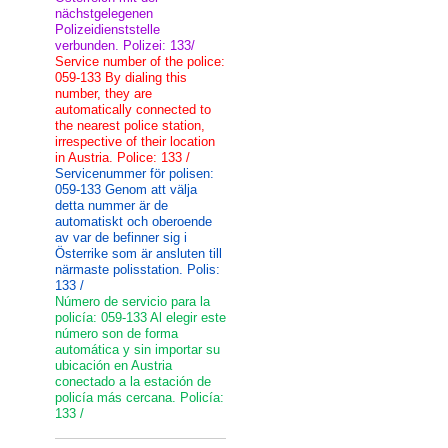
nächstgelegenen
Polizeidienststelle
verbunden. Polizei: 133/
Service number of the police:
059-133 By dialing this
number, they are
automatically connected to
the nearest police station,
irrespective of their location
in Austria. Police: 133 /
Servicenummer för polisen:
059-133 Genom att välja
detta nummer är de
automatiskt och oberoende
av var de befinner sig i
Österrike som är ansluten till
närmaste polisstation. Polis:
133 /
Número de servicio para la
policía: 059-133 Al elegir este
número son de forma
automática y sin importar su
ubicación en Austria
conectado a la estación de
policía más cercana. Policía:
133 /