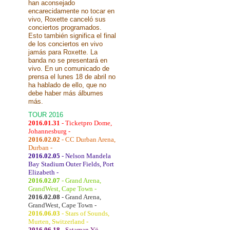
han aconsejado
encarecidamente no tocar en
vivo, Roxette canceló sus
conciertos programados.
Esto también significa el final
de los conciertos en vivo
jamás para Roxette. La
banda no se presentará en
vivo. En un comunicado de
prensa el lunes 18 de abril no
ha hablado de ello, que no
debe haber más álbumes
más.
TOUR 2016
2016.01.31
- Ticketpro Dome,
Johannesburg -
2016.02.02
- CC Durban Arena,
Durban -
2016.02.05
- Nelson Mandela
Bay Stadium Outer Fields, Port
Elizabeth -
2016.02.07
- Grand Arena,
GrandWest, Cape Town -
2016.02.08
- Grand Arena,
GrandWest, Cape Town -
2016.06.03
- Stars of Sounds,
Murten, Switzerland -
2016.06.18
- Sataman Yö,