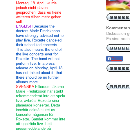
Montag, 18. April, wurde
jedoch nicht davon
gesprochen, dass es keine
weiteren Alben mehr geben
soll.
ENGLISH
Because the
Kommentar
doctors Marie Fredriksson
Diskussion 
have strongly advised not to
Es sind noch
play live, Roxette canceled
their scheduled concerts.
This also means the end of
the live concerts ever for
Roxette. The band will not
Teilen
perform live. In a press
release on Monday, April 18
has not talked about it, that
there should be no further
albums more.
SVENSKA
Eftersom läkarna
Marie Fredriksson har starkt
rekommenderat inte att spela
live, avbröts Roxette sina
planerade konserter. Detta
innebär också slutet av
konserter någonsin för
Roxette. Bandet kommer inte
att uppträda live. I ett
pressmeddelande på