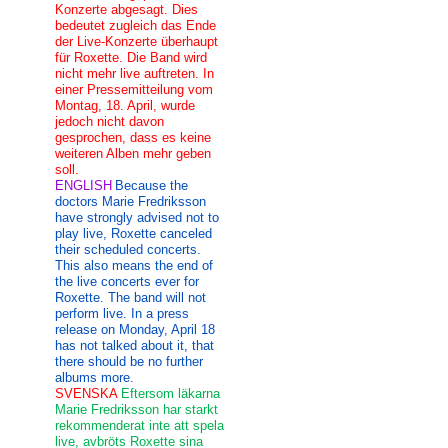
Konzerte abgesagt. Dies
bedeutet zugleich das Ende
der Live-Konzerte überhaupt
für Roxette. Die Band wird
nicht mehr live auftreten. In
einer Pressemitteilung vom
Montag, 18. April, wurde
jedoch nicht davon
gesprochen, dass es keine
weiteren Alben mehr geben
soll.
ENGLISH
Because the
doctors Marie Fredriksson
have strongly advised not to
play live, Roxette canceled
their scheduled concerts.
This also means the end of
the live concerts ever for
Roxette. The band will not
perform live. In a press
release on Monday, April 18
has not talked about it, that
there should be no further
albums more.
SVENSKA
Eftersom läkarna
Marie Fredriksson har starkt
rekommenderat inte att spela
live, avbröts Roxette sina