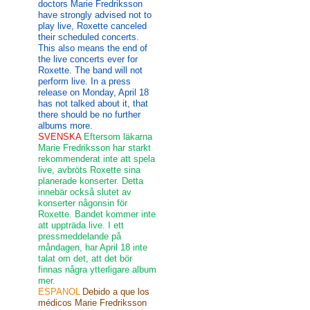
doctors Marie Fredriksson
have strongly advised not to
play live, Roxette canceled
their scheduled concerts.
This also means the end of
the live concerts ever for
Roxette. The band will not
perform live. In a press
release on Monday, April 18
has not talked about it, that
there should be no further
albums more.
SVENSKA
Eftersom läkarna
Marie Fredriksson har starkt
rekommenderat inte att spela
live, avbröts Roxette sina
planerade konserter. Detta
innebär också slutet av
konserter någonsin för
Roxette. Bandet kommer inte
att uppträda live. I ett
pressmeddelande på
måndagen, har April 18 inte
talat om det, att det bör
finnas några ytterligare album
mer.
ESPANOL
Debido a que los
médicos Marie Fredriksson