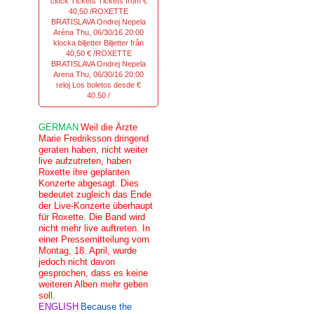
clock Tickets Tickets from €
40,50 /ROXETTE
BRATISLAVA Ondrej Nepela
Aréna Thu, 06/30/16 20:00
klocka biljetter Biljetter från
40,50 € /ROXETTE
BRATISLAVA Ondrej Nepela
Arena Thu, 06/30/16 20:00
reloj Los boletos desde €
40.50 /
GERMAN
Weil die Ärzte
Marie Fredriksson dringend
geraten haben, nicht weiter
live aufzutreten, haben
Roxette ihre geplanten
Konzerte abgesagt. Dies
bedeutet zugleich das Ende
der Live-Konzerte überhaupt
für Roxette. Die Band wird
nicht mehr live auftreten. In
einer Pressemitteilung vom
Montag, 18. April, wurde
jedoch nicht davon
gesprochen, dass es keine
weiteren Alben mehr geben
soll.
ENGLISH
Because the