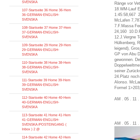
SVENSKA
Ränge vor Ve
18.WM-Lauf E
107-Startseite 36 Home 36-Hem
1:45:58,667 2
36-GERMAN-ENGLISH-
SVENSKA
McLafen 7,78
7.F.Massa Fer
108-Startseite 37 Home 37-Hem
24,160 10.D.
37-GERMAN-ENGLISH-
12.J.Vergne T
SVENSKA
Hülkenberg, R
109-Startseite 29 Home 29-Hem
leigend), Gro
29-GERMAN-ENGLISH-
GP von Abu D
SVENSKA
gewonnen. Der 
110-Startseite 38 Home 38-Hem
Doppelweltmei
38-GERMAN-ENGLISH-
seiner Zurück
SVENSKA
24.Platz noch
111-Startseite 39 Home 39-Hem
Alonso. McLar
39-GERMAN-ENGLISH-
Formel 1>203
SVENSKA
112-Startseite 40 Home 40-Hem
AM . 05 . 11 
40-GERMAN-ENGLISH-
SVENSKA
113-Startseite 41 Home 41-Hem
41-GERMAN-ENGLISH-
AM . 05 . 11 
SVENSKA /POSTEINGANG (
Inbox ) 2 @
114-Startseite 42 Home 42-Hem