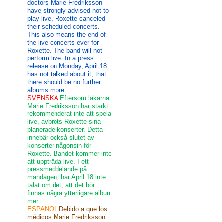
doctors Marie Fredriksson
have strongly advised not to
play live, Roxette canceled
their scheduled concerts.
This also means the end of
the live concerts ever for
Roxette. The band will not
perform live. In a press
release on Monday, April 18
has not talked about it, that
there should be no further
albums more.
SVENSKA
Eftersom läkarna
Marie Fredriksson har starkt
rekommenderat inte att spela
live, avbröts Roxette sina
planerade konserter. Detta
innebär också slutet av
konserter någonsin för
Roxette. Bandet kommer inte
att uppträda live. I ett
pressmeddelande på
måndagen, har April 18 inte
talat om det, att det bör
finnas några ytterligare album
mer.
ESPANOL
Debido a que los
médicos Marie Fredriksson