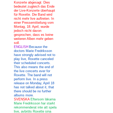
Konzerte abgesagt. Dies
bedeutet zugleich das Ende
der Live-Konzerte überhaupt
für Roxette. Die Band wird
nicht mehr live auftreten. In
einer Pressemitteilung vom
Montag, 18. April, wurde
jedoch nicht davon
gesprochen, dass es keine
weiteren Alben mehr geben
soll.
ENGLISH
Because the
doctors Marie Fredriksson
have strongly advised not to
play live, Roxette canceled
their scheduled concerts.
This also means the end of
the live concerts ever for
Roxette. The band will not
perform live. In a press
release on Monday, April 18
has not talked about it, that
there should be no further
albums more.
SVENSKA
Eftersom läkarna
Marie Fredriksson har starkt
rekommenderat inte att spela
live, avbröts Roxette sina