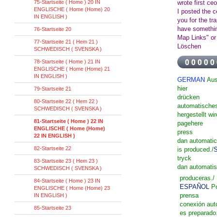
75-Startseite ( Home ) 20 IN
wrote first ce
ENGLISCHE ( Home (Home) 20
I posted the 
IN ENGLISH )
you for the tr
have somethi
76-Startseite 20
Map Links" or
77-Startseite 21 ( Hem 21 )
Löschen
SCHWEDISCH ( SVENSKA )
78-Startseite ( Home ) 21 IN
ENGLISCHE ( Home (Home) 21
IN ENGLISH )
GERMAN
Aus
hier
79-Startseite 21
drücken
80-Startseite 22 ( Hem 22 )
automatisches
SCHWEDISCH ( SVENSKA )
hergestellt wir
81-Startseite ( Home ) 22 IN
page
here
ENGLISCHE ( Home (Home)
press
22 IN ENGLISH )
dan
automatic
82-Startseite 22
is
produced
./
tryck
83-Startseite 23 ( Hem 23 )
dan
automati
SCHWEDISCH ( SVENSKA )
produceras
./
84-Startseite ( Home ) 23 IN
ESPAÑOL
P
ENGLISCHE ( Home (Home) 23
prensa
IN ENGLISH )
conexión aut
85-Startseite 23
es
preparado