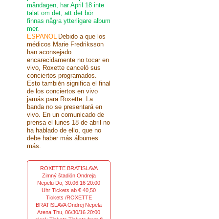
måndagen, har April 18 inte
talat om det, att det bör
finnas några ytterligare album
mer.
ESPANOL
Debido a que los
médicos Marie Fredriksson
han aconsejado
encarecidamente no tocar en
vivo, Roxette canceló sus
conciertos programados.
Esto también significa el final
de los conciertos en vivo
jamás para Roxette. La
banda no se presentará en
vivo. En un comunicado de
prensa el lunes 18 de abril no
ha hablado de ello, que no
debe haber más álbumes
más.
ROXETTE BRATISLAVA
Zimný štadión Ondreja
Nepelu Do, 30.06.16 20:00
Uhr Tickets ab € 40,50
Tickets /ROXETTE
BRATISLAVA Ondrej Nepela
Arena Thu, 06/30/16 20:00