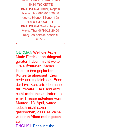
clock Tickets Tickets from €
40,50 /ROXETTE
BRATISLAVA Ondrej Nepela
Aréna Thu, 06/30/16 20:00
klocka biljetter Biljetter från
40,50 € /ROXETTE
BRATISLAVA Ondrej Nepela
Arena Thu, 06/30/16 20:00
reloj Los boletos desde €
40.50 /
GERMAN
Weil die Ärzte
Marie Fredriksson dringend
geraten haben, nicht weiter
live aufzutreten, haben
Roxette ihre geplanten
Konzerte abgesagt. Dies
bedeutet zugleich das Ende
der Live-Konzerte überhaupt
für Roxette. Die Band wird
nicht mehr live auftreten. In
einer Pressemitteilung vom
Montag, 18. April, wurde
jedoch nicht davon
gesprochen, dass es keine
weiteren Alben mehr geben
soll.
ENGLISH
Because the