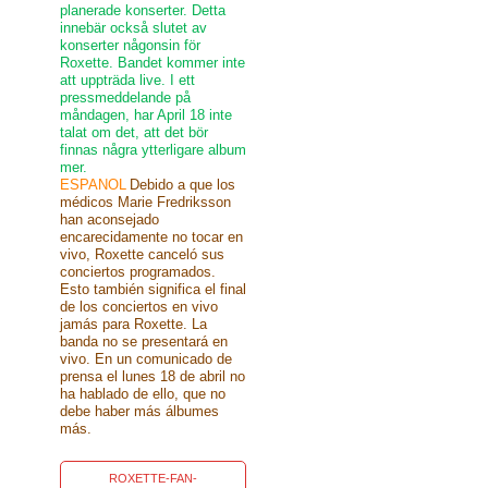
planerade konserter. Detta
innebär också slutet av
konserter någonsin för
Roxette. Bandet kommer inte
att uppträda live. I ett
pressmeddelande på
måndagen, har April 18 inte
talat om det, att det bör
finnas några ytterligare album
mer.
ESPANOL
Debido a que los
médicos Marie Fredriksson
han aconsejado
encarecidamente no tocar en
vivo, Roxette canceló sus
conciertos programados.
Esto también significa el final
de los conciertos en vivo
jamás para Roxette. La
banda no se presentará en
vivo. En un comunicado de
prensa el lunes 18 de abril no
ha hablado de ello, que no
debe haber más álbumes
más.
ROXETTE-FAN-