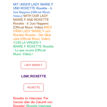
MIT UNSER LADY MARIE.F
UND ROXETTE Roxette
– It
Just Happens (Official Music
Video) /
WITH OUR LADY
MARIE.F AND ROXETTE
Roxette - It Just Happens
(Official Music Video) /
MED
VÅRA LADY MARIE.F och
Roxette Roxette - Det råkar
vara (Official Music Video)
/
CON LA VIRGEN Y
MARIE.F ROXETTE Roxette
- Lo que ocurre (Official
Music Video) /
LADY MARIE F
LINK:ROXETTE
ROXETTE
Roxette im Interview: Per
Gessle über die Zukunft von
Roxette! /
Roxette Interview: