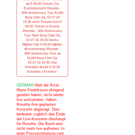
ab € 69,00 Tickets Zur
Eventübersicht /Roxette -
30th Anniversary Tour KLAM
Burg Clam Sa, 02:07:16
19:30 clock Tickets from €
69,00 Tickets to Events
/Roxette - 30th Anniversary
Tour Klam Burg Clam Sa,
02:07:16 19:30 klocka
Biljetter från € 69,00 biljetter
till evenemang /Roxette -
30th Anniversary Tour de
KLAM Burg Clam Sa,
02:07:16 19:30 reloj
Entradas desde € 69,00
Entradas a Eventos /
GERMAN
Weil die Ärzte
Marie Fredriksson dringend
geraten haben, nicht weiter
live aufzutreten, haben
Roxette ihre geplanten
Konzerte abgesagt. Dies
bedeutet zugleich das Ende
der Live-Konzerte überhaupt
für Roxette. Die Band wird
nicht mehr live auftreten. In
einer Pressemitteilung vom