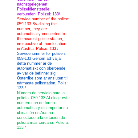
nächstgelegenen
Polizeidienststelle
verbunden. Polizei: 133/
Service number of the police:
059-133 By dialing this
number, they are
automatically connected to
the nearest police station,
irrespective of their location
in Austria. Police: 133 /
Servicenummer för polisen:
059-133 Genom att välja
detta nummer är de
automatiskt och oberoende
av var de befinner sig i
Österrike som är ansluten till
närmaste polisstation. Polis:
133 /
Número de servicio para la
policía: 059-133 Al elegir este
número son de forma
automática y sin importar su
ubicación en Austria
conectado a la estación de
policía más cercana. Policía:
133 /