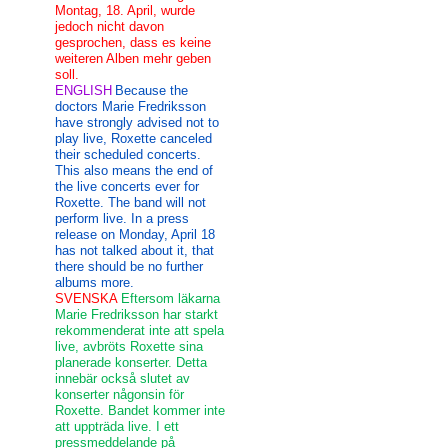
Montag, 18. April, wurde
jedoch nicht davon
gesprochen, dass es keine
weiteren Alben mehr geben
soll.
ENGLISH
Because the
doctors Marie Fredriksson
have strongly advised not to
play live, Roxette canceled
their scheduled concerts.
This also means the end of
the live concerts ever for
Roxette. The band will not
perform live. In a press
release on Monday, April 18
has not talked about it, that
there should be no further
albums more.
SVENSKA
Eftersom läkarna
Marie Fredriksson har starkt
rekommenderat inte att spela
live, avbröts Roxette sina
planerade konserter. Detta
innebär också slutet av
konserter någonsin för
Roxette. Bandet kommer inte
att uppträda live. I ett
pressmeddelande på