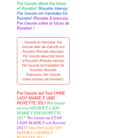
Per Gessle about the future
of Roxette! /
Roxette Intervju:
Per Gessle om framtiden för
Roxette! /
Roxette Entrevista:
Per Gessle sobre el futuro de
Roxette! /
Roxette im Interview: Per
Gessle über die Zukunft von
Roxette! /Roxette Interview:
Per Gessle about the future
of Roxette! /Roxette Intervju:
Per Gessle om framtiden för
Roxette! /Roxette
Entrevista: Per Gessle
sobre el futuro de Roxette! /
Per Gessle auf Tour OHNE
LADY MARIE.F UND
ROXETTE 2017 /
Per Gessle
on tour WITHOUT LADY
MARIE.F AND ROXETTE
2017 /
Per Gessle tur UTAN
LADY MARIE.F och Roxette
2017/
Visita Per Gessle SIN
SEÑORA Y MARIE.F
ROXETTE 2017 /