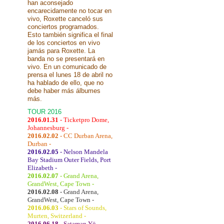
han aconsejado
encarecidamente no tocar en
vivo, Roxette canceló sus
conciertos programados.
Esto también significa el final
de los conciertos en vivo
jamás para Roxette. La
banda no se presentará en
vivo. En un comunicado de
prensa el lunes 18 de abril no
ha hablado de ello, que no
debe haber más álbumes
más.
TOUR 2016
2016.01.31
- Ticketpro Dome,
Johannesburg -
2016.02.02
- CC Durban Arena,
Durban -
2016.02.05
- Nelson Mandela
Bay Stadium Outer Fields, Port
Elizabeth -
2016.02.07
- Grand Arena,
GrandWest, Cape Town -
2016.02.08
- Grand Arena,
GrandWest, Cape Town -
2016.06.03
- Stars of Sounds,
Murten, Switzerland -
2016.06.18
- Sataman Yö,