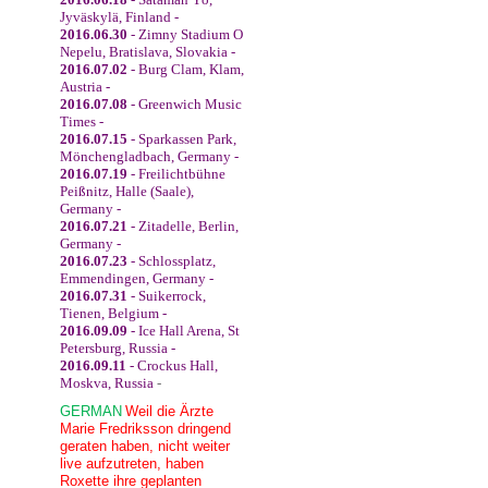
Jyväskylä, Finland -
2016.06.30
- Zimny Stadium O
Nepelu, Bratislava, Slovakia -
2016.07.02
- Burg Clam, Klam,
Austria -
2016.07.08
- Greenwich Music
Times -
2016.07.15
- Sparkassen Park,
Mönchengladbach, Germany -
2016.07.19
- Freilichtbühne
Peißnitz, Halle (Saale),
Germany -
2016.07.21
- Zitadelle, Berlin,
Germany -
2016.07.23
- Schlossplatz,
Emmendingen, Germany -
2016.07.31
- Suikerrock,
Tienen, Belgium -
2016.09.09
- Ice Hall Arena, St
Petersburg, Russia -
2016.09.11
- Crockus Hall,
Moskva, Russia
-
GERMAN
Weil die Ärzte
Marie Fredriksson dringend
geraten haben, nicht weiter
live aufzutreten, haben
Roxette ihre geplanten