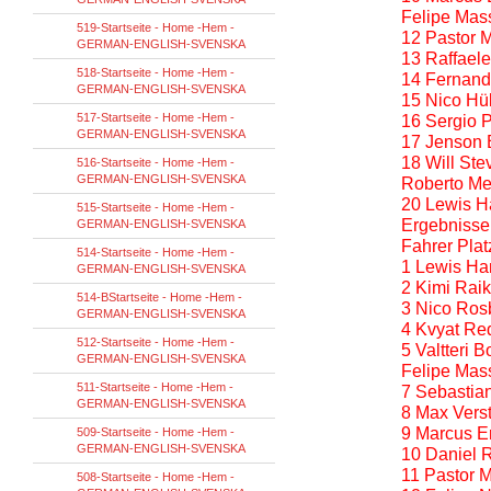
Felipe Mass
519-Startseite - Home -Hem -
12 Pastor M
GERMAN-ENGLISH-SVENSKA
13 Raffaele
518-Startseite - Home -Hem -
14 Fernand
GERMAN-ENGLISH-SVENSKA
15 Nico Hül
517-Startseite - Home -Hem -
16 Sergio P
GERMAN-ENGLISH-SVENSKA
17 Jenson 
18 Will Ste
516-Startseite - Home -Hem -
GERMAN-ENGLISH-SVENSKA
Roberto Me
20 Lewis H
515-Startseite - Home -Hem -
Ergebnisse 
GERMAN-ENGLISH-SVENSKA
Fahrer Pla
514-Startseite - Home -Hem -
1 Lewis Ha
GERMAN-ENGLISH-SVENSKA
2 Kimi Raik
514-BStartseite - Home -Hem -
3 Nico Ros
GERMAN-ENGLISH-SVENSKA
4 Kvyat Red
512-Startseite - Home -Hem -
5 Valtteri 
GERMAN-ENGLISH-SVENSKA
Felipe Mass
511-Startseite - Home -Hem -
7 Sebastian
GERMAN-ENGLISH-SVENSKA
8 Max Vers
9 Marcus Er
509-Startseite - Home -Hem -
GERMAN-ENGLISH-SVENSKA
10 Daniel R
11 Pastor M
508-Startseite - Home -Hem -