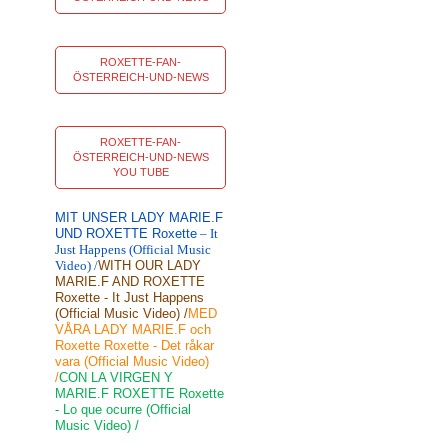
ROXETTE-FAN-
ÖSTERREICH-UND-NEWS
ROXETTE-FAN-
ÖSTERREICH-UND-NEWS
YOU TUBE
MIT UNSER LADY MARIE.F
UND ROXETTE Roxette
– It
Just Happens (Official Music
Video) /
WITH OUR LADY
MARIE.F AND ROXETTE
Roxette - It Just Happens
(Official Music Video) /
MED
VÅRA LADY MARIE.F och
Roxette Roxette - Det råkar
vara (Official Music Video)
/
CON LA VIRGEN Y
MARIE.F ROXETTE Roxette
- Lo que ocurre (Official
Music Video) /