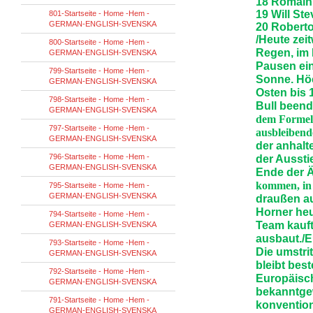
18 Romain 
19 Will St
801-Startseite - Home -Hem -
GERMAN-ENGLISH-SVENSKA
20 Roberto
/Heute zei
800-Startseite - Home -Hem -
Regen, im 
GERMAN-ENGLISH-SVENSKA
Pausen ein
799-Startseite - Home -Hem -
Sonne. Höc
GERMAN-ENGLISH-SVENSKA
Osten bis 
798-Startseite - Home -Hem -
Bull beend
GERMAN-ENGLISH-SVENSKA
dem Formel-
797-Startseite - Home -Hem -
ausbleibende
GERMAN-ENGLISH-SVENSKA
der anhalt
796-Startseite - Home -Hem -
der Aussti
GERMAN-ENGLISH-SVENSKA
Ende der Ä
kommen, in 
795-Startseite - Home -Hem -
GERMAN-ENGLISH-SVENSKA
draußen au
Horner heu
794-Startseite - Home -Hem -
Team kauft
GERMAN-ENGLISH-SVENSKA
ausbaut./E
793-Startseite - Home -Hem -
Die umstri
GERMAN-ENGLISH-SVENSKA
bleibt be
792-Startseite - Home -Hem -
Europäisch
GERMAN-ENGLISH-SVENSKA
bekanntgew
791-Startseite - Home -Hem -
konvention
GERMAN-ENGLISH-SVENSKA