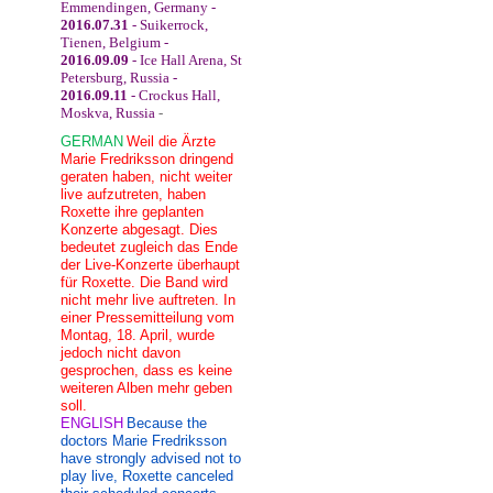
Emmendingen, Germany -
2016.07.31
- Suikerrock,
Tienen, Belgium -
2016.09.09
- Ice Hall Arena, St
Petersburg, Russia -
2016.09.11
- Crockus Hall,
Moskva, Russia
-
GERMAN
Weil die Ärzte
Marie Fredriksson dringend
geraten haben, nicht weiter
live aufzutreten, haben
Roxette ihre geplanten
Konzerte abgesagt. Dies
bedeutet zugleich das Ende
der Live-Konzerte überhaupt
für Roxette. Die Band wird
nicht mehr live auftreten. In
einer Pressemitteilung vom
Montag, 18. April, wurde
jedoch nicht davon
gesprochen, dass es keine
weiteren Alben mehr geben
soll.
ENGLISH
Because the
doctors Marie Fredriksson
have strongly advised not to
play live, Roxette canceled