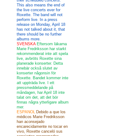
their scheduled concerts.
This also means the end of
the live concerts ever for
Roxette. The band will not
perform live. In a press
release on Monday, April 18
has not talked about it, that
there should be no further
albums more.
SVENSKA
Eftersom läkarna
Marie Fredriksson har starkt
rekommenderat inte att spela
live, avbröts Roxette sina
planerade konserter. Detta
innebär också slutet av
konserter någonsin för
Roxette. Bandet kommer inte
att uppträda live. I ett
pressmeddelande på
måndagen, har April 18 inte
talat om det, att det bör
finnas några ytterligare album
mer.
ESPANOL
Debido a que los
médicos Marie Fredriksson
han aconsejado
encarecidamente no tocar en
vivo, Roxette canceló sus