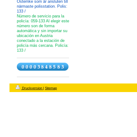
Österrike som är ansluten till
närmaste polisstation. Polis:
133 /
Número de servicio para la
policía: 059-133 Al elegir este
número son de forma
automática y sin importar su
ubicación en Austria
conectado a la estación de
policía más cercana. Policía:
133 /
Druckversion
|
Sitemap