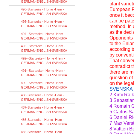
GERMAN-ENGLISH-SVENSKA
plant varie
European Pa
496-Startseite - Home -Hem -
GERMAN-ENGLISH-SVENSKA
once it bec
can be paten
495-Startseite - Home -Hem -
method. In 
GERMAN-ENGLISH-SVENSKA
as the deci
494--Startseite - Home -Hem -
Opponents o
GERMAN-ENGLISH-SVENSKA
to the Enla
493--Startseite - Home -Hem -
according t
GERMAN-ENGLISH-SVENSKA
by conventi
492--Startseite - Home -Hem -
That conven
GERMAN-ENGLISH-SVENSKA
contradict t
491--Startseite - Home -Hem -
there are m
GERMAN-ENGLISH-SVENSKA
question of
on the legal
490--Startseite - Home -Hem -
GERMAN-ENGLISH-SVENSKA
SVENSKA
2 Kimi Raik
488-Startseite - Home -Hem -
GERMAN-ENGLISH-SVENSKA
3 Sebastian
4 Romain Gr
487-Startseite - Home -Hem -
5 Carlos Sa
GERMAN-ENGLISH-SVENSKA
6 Daniel Ri
486-Startseite - Home -Hem -
7 Max Vers
GERMAN-ENGLISH-SVENSKA
8 Valtteri 
485-Startseite - Home -Hem -