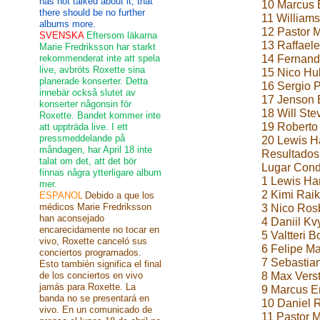
has not talked about it, that
10 Marcus E
there should be no further
11 Williams
albums more.
12 Pastor M
SVENSKA
Eftersom läkarna
13 Raffaele
Marie Fredriksson har starkt
rekommenderat inte att spela
14 Fernand
live, avbröts Roxette sina
15 Nico Hul
planerade konserter. Detta
16 Sergio P
innebär också slutet av
17 Jenson 
konserter någonsin för
18 Will Ste
Roxette. Bandet kommer inte
19 Roberto
att uppträda live. I ett
pressmeddelande på
20 Lewis H
måndagen, har April 18 inte
Resultados
talat om det, att det bör
Lugar Cond
finnas några ytterligare album
1 Lewis Ha
mer.
2 Kimi Raik
ESPANOL
Debido a que los
médicos Marie Fredriksson
3 Nico Ros
han aconsejado
4 Daniil Kv
encarecidamente no tocar en
5 Valtteri 
vivo, Roxette canceló sus
6 Felipe Ma
conciertos programados.
7 Sebastian
Esto también significa el final
de los conciertos en vivo
8 Max Vers
jamás para Roxette. La
9 Marcus Er
banda no se presentará en
10 Daniel R
vivo. En un comunicado de
11 Pastor M