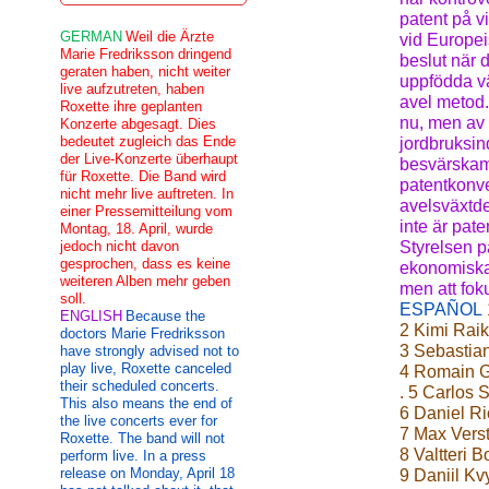
patent på v
GERMAN
Weil die Ärzte
vid Europei
Marie Fredriksson dringend
beslut när d
geraten haben, nicht weiter
uppfödda vä
live aufzutreten, haben
avel metod.
Roxette ihre geplanten
nu, men av 
Konzerte abgesagt. Dies
bedeutet zugleich das Ende
jordbruksin
der Live-Konzerte überhaupt
besvärskamm
für Roxette. Die Band wird
patentkonve
nicht mehr live auftreten. In
avelsväxtde
einer Pressemitteilung vom
inte är pate
Montag, 18. April, wurde
jedoch nicht davon
Styrelsen p
gesprochen, dass es keine
ekonomiska
weiteren Alben mehr geben
men att fok
soll.
ESPAÑOL
ENGLISH
Because the
2 Kimi Raik
doctors Marie Fredriksson
3 Sebastian
have strongly advised not to
play live, Roxette canceled
4 Romain Gr
their scheduled concerts.
. 5 Carlos 
This also means the end of
6 Daniel Ri
the live concerts ever for
7 Max Vers
Roxette. The band will not
8 Valtteri 
perform live. In a press
release on Monday, April 18
9 Daniil Kv