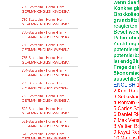
wenn das f
790-Startseite - Home -Hem -
Konkret gi
GERMAN-ENGLISH-SVENSKA
Brokkoliso
grundsätzl
789-Startseite - Home -Hem -
GERMAN-ENGLISH-SVENSKA
reagierten
Beschwerd
788-Startseite - Home -Hem -
GERMAN-ENGLISH-SVENSKA
Patentübe
Züchtung e
786-Startseite - Home -Hem -
patentiere
GERMAN-ENGLISH-SVENSKA
patentierb
785-Startseite - Home -Hem -
ist endgül
GERMAN-ENGLISH-SVENSKA
Frage der 
784-Startseite - Home -Hem -
ökonomisc
GERMAN-ENGLISH-SVENSKA
ausschlie
783-Startseite - Home -Hem -
ENGLISH
GERMAN-ENGLISH-SVENSKA
2 Kimi Raik
782-Startseite - Home -Hem -
3 Sebastian
GERMAN-ENGLISH-SVENSKA
4 Romain Gr
5 Carlos Sa
522-Startseite - Home -Hem -
GERMAN-ENGLISH-SVENSKA
6 Daniel Ri
7 Max Vers
521-Startseite - Home -Hem -
8 Valtteri 
GERMAN-ENGLISH-SVENSKA
9 Kvyat Red
520-Startseite - Home -Hem -
10 Marcus E
GERMAN-ENGLISH-SVENSKA