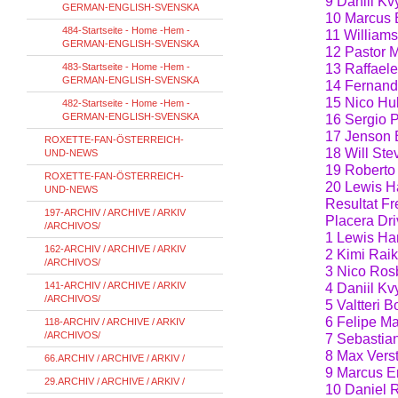
9 Daniil Kv
GERMAN-ENGLISH-SVENSKA
10 Marcus E
484-Startseite - Home -Hem -
11 Williams
GERMAN-ENGLISH-SVENSKA
12 Pastor M
483-Startseite - Home -Hem -
13 Raffaele
GERMAN-ENGLISH-SVENSKA
14 Fernand
15 Nico Hul
482-Startseite - Home -Hem -
GERMAN-ENGLISH-SVENSKA
16 Sergio P
17 Jenson 
ROXETTE-FAN-ÖSTERREICH-
18 Will Ste
UND-NEWS
19 Roberto
ROXETTE-FAN-ÖSTERREICH-
20 Lewis H
UND-NEWS
Resultat Fr
197-ARCHIV / ARCHIVE / ARKIV
Placera Dri
/ARCHIVOS/
1 Lewis Ha
162-ARCHIV / ARCHIVE / ARKIV
2 Kimi Raik
/ARCHIVOS/
3 Nico Ros
141-ARCHIV / ARCHIVE / ARKIV
4 Daniil Kv
/ARCHIVOS/
5 Valtteri 
6 Felipe Ma
118-ARCHIV / ARCHIVE / ARKIV
/ARCHIVOS/
7 Sebastian
8 Max Vers
66.ARCHIV / ARCHIVE / ARKIV /
9 Marcus Er
29.ARCHIV / ARCHIVE / ARKIV /
10 Daniel R