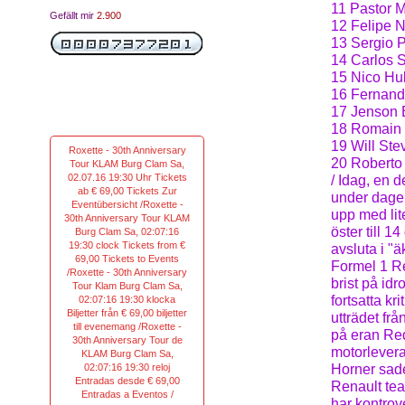
11 Pastor M
Gefällt mir
2.900
12 Felipe N
13 Sergio P
14 Carlos S
15 Nico Hul
16 Fernand
17 Jenson 
18 Romain 
19 Will Ste
Roxette - 30th Anniversary
20 Roberto
Tour KLAM Burg Clam Sa,
02.07.16 19:30 Uhr Tickets
/ Idag, en d
ab € 69,00 Tickets Zur
under dagen
Eventübersicht /Roxette -
upp med lit
30th Anniversary Tour KLAM
öster till 1
Burg Clam Sa, 02:07:16
19:30 clock Tickets from €
avsluta i "
69,00 Tickets to Events
Formel 1 Re
/Roxette - 30th Anniversary
brist på id
Tour Klam Burg Clam Sa,
fortsatta kr
02:07:16 19:30 klocka
Biljetter från € 69,00 biljetter
utträdet fr
till evenemang /Roxette -
på eran Red 
30th Anniversary Tour de
motorlevera
KLAM Burg Clam Sa,
02:07:16 19:30 reloj
Horner sade 
Entradas desde € 69,00
Renault te
Entradas a Eventos /
har kontrov