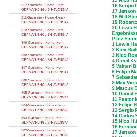
15 Nico Hü
812-Startseite - Home -Hem -
16 Sergio 
GERMAN-ENGLISH-SVENSKA
17 Jenson 
18 Will St
811-Startseite - Home -Hem -
19 Roberto
GERMAN-ENGLISH-SVENSKA
20 Lewis H
810-Startseite - Home -Hem -
Ergebnisse
GERMAN-ENGLISH-SVENSKA
Platz Fahr
809-Startseite - Home -Hem -
1 Lewis Ha
GERMAN-ENGLISH-SVENSKA
2 Kimi Räi
3 Nico Ros
808-Startseite - Home -Hem -
GERMAN-ENGLISH-SVENSKA
4 Daniil K
5 Valtteri 
807-Startseite - Home -Hem -
6 Felipe M
GERMAN-ENGLISH-SVENSKA
7 Sebastian
806-Startseite - Home -Hem -
8 Max Vers
GERMAN-ENGLISH-SVENSKA
9 Marcus E
805-Startseite - Home -Hem -
10 Daniel 
GERMAN-ENGLISH-SVENSKA
11 Pastor 
12 Felipe 
804-Startseite - Home -Hem -
13 Sergio 
GERMAN-ENGLISH-SVENSKA
14 Carlos S
803-Startseite - Home -Hem -
15 Nico Hü
GERMAN-ENGLISH-SVENSKA
16 Fernand
802-Startseite - Home -Hem -
17 Jenson 
GERMAN-ENGLISH-SVENSKA