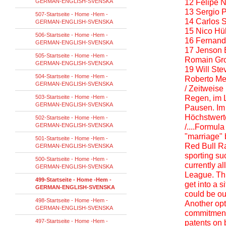
GERMAN-ENGLISH-SVENSKA
12 Felipe N
13 Sergio P
507-Startseite - Home -Hem -
14 Carlos S
GERMAN-ENGLISH-SVENSKA
15 Nico Hül
506-Startseite - Home -Hem -
16 Fernand
GERMAN-ENGLISH-SVENSKA
17 Jenson 
505-Startseite - Home -Hem -
Romain Gro
GERMAN-ENGLISH-SVENSKA
19 Will Ste
504-Startseite - Home -Hem -
Roberto Me
GERMAN-ENGLISH-SVENSKA
/ Zeitweise
503-Startseite - Home -Hem -
Regen, im L
GERMAN-ENGLISH-SVENSKA
Pausen. Im 
Höchstwert
502-Startseite - Home -Hem -
GERMAN-ENGLISH-SVENSKA
/....Formula
"marriage"
501-Startseite - Home -Hem -
Red Bull Ra
GERMAN-ENGLISH-SVENSKA
sporting su
500-Startseite - Home -Hem -
currently a
GERMAN-ENGLISH-SVENSKA
League. Thi
499-Startseite - Home -Hem -
get into a 
GERMAN-ENGLISH-SVENSKA
could be ou
498-Startseite - Home -Hem -
Another opt
GERMAN-ENGLISH-SVENSKA
commitment 
497-Startseite - Home -Hem -
patents on 