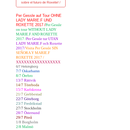
sobre el futuro de Roxette! /
Per Gessle auf Tour OHNE
LADY MARIE.F UND
ROXETTE 2017 /
Per Gessle
on tour WITHOUT LADY
MARIE.F AND ROXETTE
2017 /
Per Gessle tur UTAN
LADY MARIE.F och Roxette
2017/
Visita Per Gessle SIN
SEÑORA Y MARIE.F
ROXETTE 2017 /
XXXXXXXXXXXXXXXXX
6/7 Helsingborg
7/7 Oskarhamn
8/7 Örebro
13/7 Rättvik
14/7 Töreboda
15/7 Karlskrona
21/7 Grebbestad
22/7 Göteborg
23/7 Fredrikstad
27/7 Stockholm
28/7 Östersund
29/7 Piteå
1/8 Borgholm
2/8 Malmö