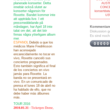
planerade konserter. Detta
AUST
innebär också slutet av
CONCER
konserter någonsin för
konsertdat
Roxette. Bandet kommer inte
US
att uppträda live. I ett
pressmeddelande på
Kommentar
måndagen, har April 18 inte
talat om det, att det bör
Diskussion 
finnas några ytterligare album
Es sind noch
mer.
ESPANOL
Debido a que los
médicos Marie Fredriksson
han aconsejado
encarecidamente no tocar en
vivo, Roxette canceló sus
conciertos programados.
Esto también significa el final
de los conciertos en vivo
jamás para Roxette. La
banda no se presentará en
vivo. En un comunicado de
prensa el lunes 18 de abril no
ha hablado de ello, que no
debe haber más álbumes
más.
TOUR 2016
2016.01.31
- Ticketpro Dome,