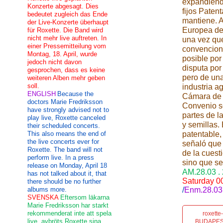
expandiéndo
Konzerte abgesagt. Dies
fijos Paten
bedeutet zugleich das Ende
mantiene. 
der Live-Konzerte überhaupt
Europea de
für Roxette. Die Band wird
nicht mehr live auftreten. In
una vez que
einer Pressemitteilung vom
convenciona
Montag, 18. April, wurde
posible por
jedoch nicht davon
disputa por
gesprochen, dass es keine
pero de una
weiteren Alben mehr geben
soll.
industria a
ENGLISH
Because the
Cámara de 
doctors Marie Fredriksson
Convenio so
have strongly advised not to
partes de l
play live, Roxette canceled
y semillas.
their scheduled concerts.
This also means the end of
patentable,
the live concerts ever for
señaló que
Roxette. The band will not
de la cuest
perform live. In a press
sino que se
release on Monday, April 18
AM.28.03 .
has not talked about it, that
Saturday 00
there should be no further
albums more.
/
Enm.28.03.
SVENSKA
Eftersom läkarna
Marie Fredriksson har starkt
rekommenderat inte att spela
roxett
live, avbröts Roxette sina
BUDAPES