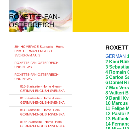
ROXETTE-FAN-
ÖSTERREICH
ROXETT
894-HOMEPAGE-Startseite - Home -
Hem -GERMAN-ENGLISH-
SVENSKA M A U S
GERMAN
2 Kimi Räi
ROXETTE-FAN-ÖSTERREICH-
3 Sebastian
UND-NEWS
4 Romain G
ROXETTE-FAN-ÖSTERREICH-
5 Carlos Sa
UND-NEWS
6 Daniel R
816-Startseite - Home -Hem -
7 Max Vers
GERMAN-ENGLISH-SVENSKA
8 Valtteri 
9 Daniil K
815-Startseite - Home -Hem -
GERMAN-ENGLISH-SVENSKA
10 Marcus 
11 Felipe 
814-Startseite - Home -Hem -
12 Pastor 
GERMAN-ENGLISH-SVENSKA
13 Raffael
814B-Startseite - Home -Hem -
14 Fernand
GERMAN-ENGLISH-SVENSKA