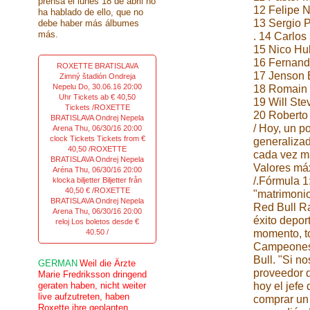
prensa el lunes 18 de abril no
12 Felipe N
ha hablado de ello, que no
13 Sergio P
debe haber más álbumes
más.
. 14 Carlos
15 Nico Hul
16 Fernand
ROXETTE BRATISLAVA
17 Jenson 
Zimný štadión Ondreja
Nepelu Do, 30.06.16 20:00
18 Romain 
Uhr Tickets ab € 40,50
19 Will Ste
Tickets /ROXETTE
20 Roberto
BRATISLAVA Ondrej Nepela
/ Hoy, un p
Arena Thu, 06/30/16 20:00
clock Tickets Tickets from €
generalizad
40,50 /ROXETTE
cada vez má
BRATISLAVA Ondrej Nepela
Valores máx
Aréna Thu, 06/30/16 20:00
/.Fórmula 1
klocka biljetter Biljetter från
40,50 € /ROXETTE
"matrimonio
BRATISLAVA Ondrej Nepela
Red Bull Ra
Arena Thu, 06/30/16 20:00
éxito deport
reloj Los boletos desde €
40.50 /
momento, to
Campeones. 
Bull. "Si n
GERMAN
Weil die Ärzte
proveedor d
Marie Fredriksson dringend
geraten haben, nicht weiter
hoy el jefe 
live aufzutreten, haben
comprar un
Roxette ihre geplanten