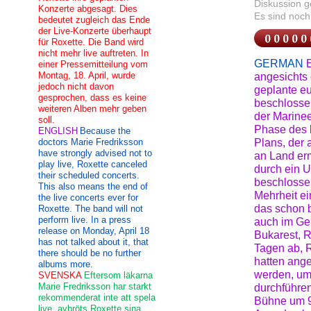
Diskussion 
Konzerte abgesagt. Dies
Es sind noch
bedeutet zugleich das Ende
der Live-Konzerte überhaupt
für Roxette. Die Band wird
nicht mehr live auftreten. In
GERMAN
einer Pressemitteilung vom
Montag, 18. April, wurde
angesichts 
jedoch nicht davon
geplante e
gesprochen, dass es keine
beschlosse
weiteren Alben mehr geben
der Marinee
soll.
Phase des 
ENGLISH
Because the
doctors Marie Fredriksson
Plans, der 
have strongly advised not to
an Land erm
play live, Roxette canceled
durch ein 
their scheduled concerts.
beschlossen
This also means the end of
Mehrheit ei
the live concerts ever for
das schon b
Roxette. The band will not
perform live. In a press
auch im Ge
release on Monday, April 18
Bukarest, 
has not talked about it, that
Tagen ab, R
there should be no further
hatten ange
albums more.
werden, um
SVENSKA
Eftersom läkarna
Marie Fredriksson har starkt
durchführe
rekommenderat inte att spela
Bühne um 9
live, avbröts Roxette sina