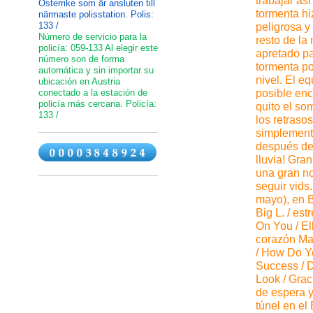
trabajar así
Österrike som är ansluten till
tormenta hi
närmaste polisstation. Polis:
133 /
peligrosa y
Número de servicio para la
resto de la
policía: 059-133 Al elegir este
apretado pa
número son de forma
tormenta po
automática y sin importar su
nivel. El e
ubicación en Austria
conectado a la estación de
posible enc
policía más cercana. Policía:
quito el so
133 /
los retraso
simplemente
después de 
lluvia! Gra
una gran no
seguir vids
mayo), en B
Big L. / es
On You / El
corazón Mar
/ How Do Yo
Success / D
Look / Grac
de espera y
túnel en el