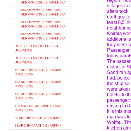
region. Hun
GERMAN-ENGLISH-SVENSKA
villages ra
484-Startseite - Home -Hem -
aftershock,
GERMAN-ENGLISH-SVENSKA
earthquake 
least 8,519
483-Startseite - Home -Hem -
GERMAN-ENGLISH-SVENSKA
neighboring
Koirala wer
482-Startseite - Home -Hem -
GERMAN-ENGLISH-SVENSKA
additional 
they were a
ROXETTE-FAN-ÖSTERREICH-
Passenger s
UND-NEWS
today paral
ROXETTE-FAN-ÖSTERREICH-
The passeng
UND-NEWS
district of
197-ARCHIV / ARCHIVE / ARKIV
Sand ran ag
/ARCHIVOS/
had, polic
162-ARCHIV / ARCHIVE / ARKIV
the ship sa
/ARCHIVOS/
were taken
141-ARCHIV / ARCHIVE / ARKIV
hotels. In 
/ARCHIVOS/
passenger sh
driving to 
118-ARCHIV / ARCHIVE / ARKIV
/ARCHIVOS/
it is this 
man was fo
66.ARCHIV / ARCHIVE / ARKIV /
Wolfau. The
29.ARCHIV / ARCHIVE / ARKIV /
kitchen alm