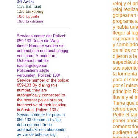
3/8 Arvika
reloj y el 
11/8 Halmstad
reloj reali
12/8 Linköping
golpearían 
18/8 Uppsala
programa a 
19/8 Eskilstuna
y había un
llegar al l
Servicenummer der Polizei:
escenario f
059-133 Durch die Wahl
y cambiado
dieser Nummer werden sie
de ellos co
automatisch und unabhängig
von ihrem Standort in
dijeron a l
Österreich mit der
espectáculo
nächstgelegenen
sus asiento
Polizeidienststelle
la tormenta
verbunden. Polizei: 133/
para el sho
Service number of the police:
059-133 By dialing this
por sí mism
number, they are
principio R
automatically connected to
lluvia y el
the nearest police station,
Tiene que 
irrespective of their location
retroproyec
in Austria. Police: 133 /
Pelle el ta
Servicenummer för polisen:
059-133 Genom att välja
poner ahora
detta nummer är de
comentarios
automatiskt och oberoende
pudieran d
av var de befinner sig i