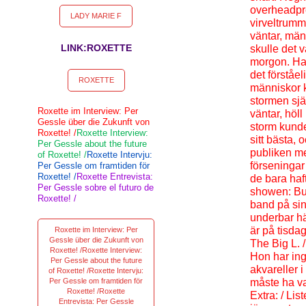
overheadpro
LADY MARIE F
virveltrumm
väntar, män
LINK:ROXETTE
skulle det 
morgon. Hal
det förståel
ROXETTE
människor k
stormen sjä
Roxette im Interview: Per
väntar, höll
Gessle über die Zukunft von
storm kunde
Roxette! /
Roxette Interview:
sitt bästa, 
Per Gessle about the future
publiken med
of Roxette! /
Roxette Intervju:
förseningar
Per Gessle om framtiden för
Roxette! /
Roxette Entrevista:
de bara haf
Per Gessle sobre el futuro de
showen: Buka
Roxette! /
band på sina
underbar hä
är på tisdag
Roxette im Interview: Per
Gessle über die Zukunft von
The Big L. /
Roxette! /Roxette Interview:
Hon har ing
Per Gessle about the future
akvareller i
of Roxette! /Roxette Intervju:
Per Gessle om framtiden för
måste ha var
Roxette! /Roxette
Extra: / Lis
Entrevista: Per Gessle