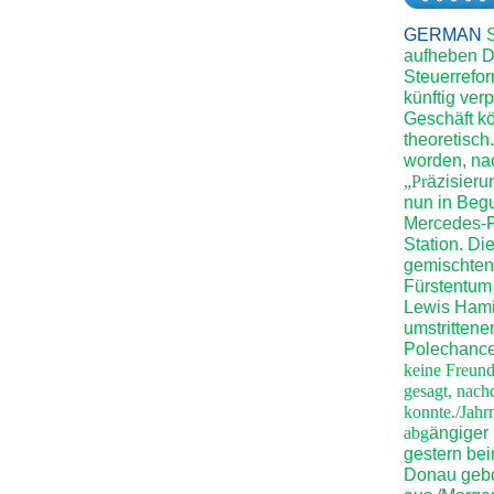
GERMAN
aufheben Di
Steuerrefo
künftig ver
Geschäft kö
theoretisch.
worden, na
„Pr
äzisier
nun in Begu
Mercedes-F
Station. D
gemischten
Fürstentum
Lewis Hamil
umstritten
Polechance
keine Freund
gesagt, nac
konnte./Jahr
abg
ängiger 
gestern bei
Donau gebo