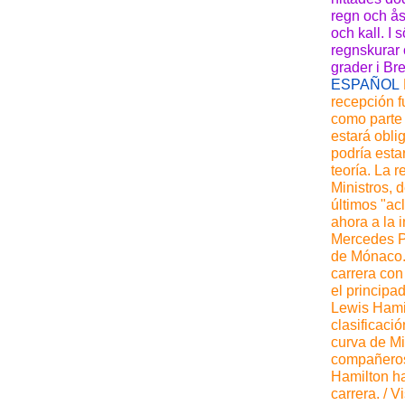
regn och ås
och kall. I 
regnskurar 
grader i Br
ESPAÑOL
recepción f
como parte 
estará obli
podría esta
teoría. La 
Ministros,
últimos "ac
ahora a la 
Mercedes P
de Mónaco. 
carrera con
el principa
Lewis Hamil
clasificaci
curva de Mi
compañeros
Hamilton h
carrera. / 