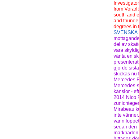
Investigato
from Vorarlb
south and ea
and thunde
degrees in 
SVENSKA
mottagande 
del av skat
vara skyldi
vänta en sk
presenterat
gjorde sist
skickas nu 
Mercedes Pe
Mercedes-st
känslor - e
2014 Nico 
zunichtegem
Mirabeau ku
inte vänner,
vann loppet
sedan den 
marknaden i
hittades dö