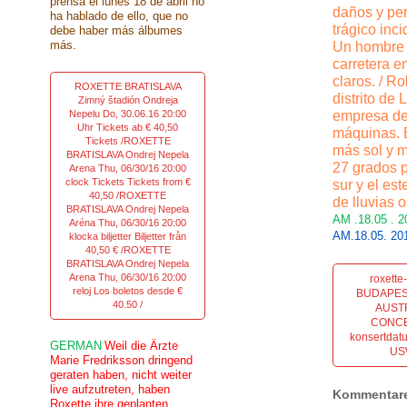
prensa el lunes 18 de abril no
daños y per
ha hablado de ello, que no
trágico inc
debe haber más álbumes
más.
Un hombre 
carretera e
claros. / R
ROXETTE BRATISLAVA
distrito de
Zimný štadión Ondreja
Nepelu Do, 30.06.16 20:00
empresa de 
Uhr Tickets ab € 40,50
máquinas. E
Tickets /ROXETTE
más sol y m
BRATISLAVA Ondrej Nepela
27 grados p
Arena Thu, 06/30/16 20:00
clock Tickets Tickets from €
sur y el es
40,50 /ROXETTE
de lluvias o
BRATISLAVA Ondrej Nepela
AM .18.05 . 
Aréna Thu, 06/30/16 20:00
AM.18.05. 201
klocka biljetter Biljetter från
40,50 € /ROXETTE
BRATISLAVA Ondrej Nepela
Arena Thu, 06/30/16 20:00
roxett
reloj Los boletos desde €
BUDAPES
40.50 /
AUST
CONCER
konsertdat
GERMAN
Weil die Ärzte
US
Marie Fredriksson dringend
geraten haben, nicht weiter
live aufzutreten, haben
Kommentar
Roxette ihre geplanten