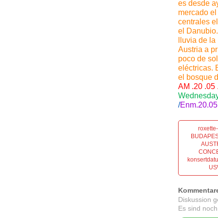
es desde ay
mercado el 
centrales e
el Danubio.
lluvia de l
Austria a pr
poco de sol
eléctricas.
el bosque d
AM .20 .05
Wednesday 
/
Enm.20.05.
roxett
BUDAPES
AUST
CONCER
konsertdat
US
Kommentar
Diskussion 
Es sind noch