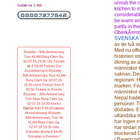
unsub the c
Gefällt mir
2.900
kitchen to 
considerabl
be warm wit
partly in th
OberkÃ¤rnte
SVENSKA
av de två s
Med nu offi
Roxette - 30th Anniversary
historien o
Tour KLAM Burg Clam Sa,
02.07.16 19:30 Uhr Tickets
ökning av a
ab € 69,00 Tickets Zur
människor t
Eventübersicht /Roxette -
saknas. Den
30th Anniversary Tour KLAM
regionen. H
Burg Clam Sa, 02:07:16
19:30 clock Tickets from €
marken. Förr
69,00 Tickets to Events
människor d
/Roxette - 30th Anniversary
Nepal hade
Tour Klam Burg Clam Sa,
personer. T
02:07:16 19:30 klocka
Biljetter från € 69,00 biljetter
dödades. En
till evenemang /Roxette -
utländska 
30th Anniversary Tour de
har ingen in
KLAM Burg Clam Sa,
har sedan d
02:07:16 19:30 reloj
Entradas desde € 69,00
blockerad D
Entradas a Eventos /
i Bayern sj