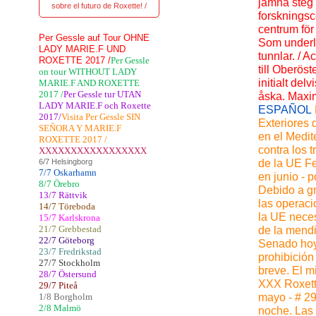
jämna steg 
sobre el futuro de Roxette! /
forskningsc
centrum för
Per Gessle auf Tour OHNE
Som underla
LADY MARIE.F UND
tunnlar. / 
ROXETTE 2017 /
Per Gessle
till Oberöst
on tour WITHOUT LADY
initialt de
MARIE.F AND ROXETTE
2017 /
Per Gessle tur UTAN
åska. Maxima
LADY MARIE.F och Roxette
ESPAÑOL
2017/
Visita Per Gessle SIN
Exteriores 
SEÑORA Y MARIE.F
en el Medit
ROXETTE 2017 /
contra los t
XXXXXXXXXXXXXXXXX
6/7 Helsingborg
de la UE Fe
7/7 Oskarhamn
en junio - 
8/7 Örebro
Debido a gr
13/7 Rättvik
las operacio
14/7 Töreboda
la UE neces
15/7 Karlskrona
21/7 Grebbestad
de la mendi
22/7 Göteborg
Senado hoy 
23/7 Fredrikstad
prohibición
27/7 Stockholm
breve. El m
28/7 Östersund
XXX Roxette
29/7 Piteå
1/8 Borgholm
mayo - # 29
2/8 Malmö
noche. Las 