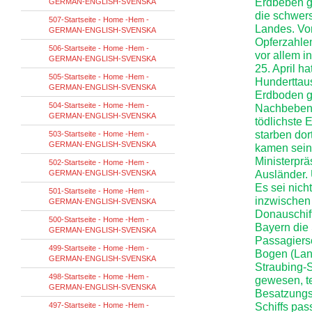
Erdbeben ge
GERMAN-ENGLISH-SVENSKA
die schwers
507-Startseite - Home -Hem -
Landes. Von
GERMAN-ENGLISH-SVENSKA
Opferzahle
506-Startseite - Home -Hem -
vor allem i
GERMAN-ENGLISH-SVENSKA
25. April h
505-Startseite - Home -Hem -
Hunderttau
GERMAN-ENGLISH-SVENSKA
Erdboden g
504-Startseite - Home -Hem -
Nachbeben,
GERMAN-ENGLISH-SVENSKA
tödlichste 
starben do
503-Startseite - Home -Hem -
GERMAN-ENGLISH-SVENSKA
kamen sein
Ministerprä
502-Startseite - Home -Hem -
GERMAN-ENGLISH-SVENSKA
Ausländer. 
Es sei nich
501-Startseite - Home -Hem -
inzwischen 
GERMAN-ENGLISH-SVENSKA
Donauschiff
500-Startseite - Home -Hem -
Bayern die 
GERMAN-ENGLISH-SVENSKA
Passagiersc
499-Startseite - Home -Hem -
Bogen (Lan
GERMAN-ENGLISH-SVENSKA
Straubing-S
498-Startseite - Home -Hem -
gewesen, te
GERMAN-ENGLISH-SVENSKA
Besatzungs
497-Startseite - Home -Hem -
Schiffs pas