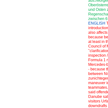
aus./Morge
Oberösterre
und Osten z
Regenschau
zwischen 6
ENGLISH
introductio
also affects
because bef
at least in
Council of 
"clarificat
inspection 
Formula 1 
Mercedes-bo
- because t
between Ni
zunichtegem
maneuver in
teammates. 
said offend
Danube sal
visitors Urf
downdrafts 