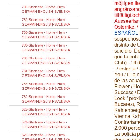
möjligen li
790-Startseite - Home -Hem -
angränsande
GERMAN-ENGLISH-SVENSKA
tillfälligt o
789-Startseite - Home -Hem -
Ausseerland
GERMAN-ENGLISH-SVENSKA
Österrike. /
ESPAÑOL
788-Startseite - Home -Hem -
GERMAN-ENGLISH-SVENSKA
sospechoso 
distrito de
786-Startseite - Home -Hem -
GERMAN-ENGLISH-SVENSKA
suicidio. D
que la poli
785-Startseite - Home -Hem -
Club) - 14 d
GERMAN-ENGLISH-SVENSKA
. / estrell
784-Startseite - Home -Hem -
You / Ella 
GERMAN-ENGLISH-SVENSKA
de las acuar
783-Startseite - Home -Hem -
Flower / Ho
GERMAN-ENGLISH-SVENSKA
Success / D
782-Startseite - Home -Hem -
Look / próx
GERMAN-ENGLISH-SVENSKA
Bucarest, R
522-Startseite - Home -Hem -
Kahlenberg
GERMAN-ENGLISH-SVENSKA
Vienna Kahl
Contrariame
521-Startseite - Home -Hem -
GERMAN-ENGLISH-SVENSKA
2.000 pers
La policía p
520-Startseite - Home -Hem -
densas nub
GERMAN-ENGLISH-SVENSKA