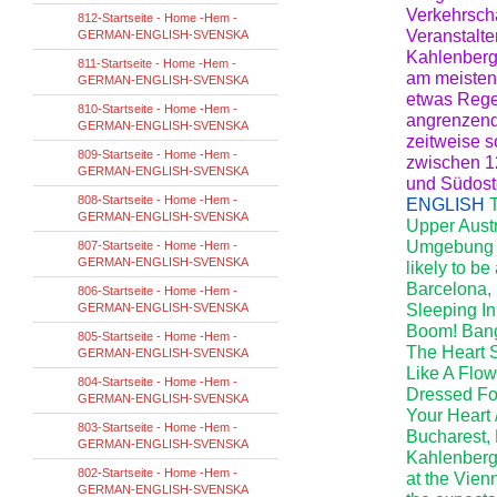
Verkehrsch
812-Startseite - Home -Hem -
Veranstalte
GERMAN-ENGLISH-SVENSKA
Kahlenberg-
811-Startseite - Home -Hem -
am meisten
GERMAN-ENGLISH-SVENSKA
etwas Rege
810-Startseite - Home -Hem -
angrenzend
GERMAN-ENGLISH-SVENSKA
zeitweise 
809-Startseite - Home -Hem -
zwischen 1
GERMAN-ENGLISH-SVENSKA
und Südoste
808-Startseite - Home -Hem -
ENGLISH
GERMAN-ENGLISH-SVENSKA
Upper Austri
Umgebung in
807-Startseite - Home -Hem -
GERMAN-ENGLISH-SVENSKA
likely to b
Barcelona, ​
806-Startseite - Home -Hem -
GERMAN-ENGLISH-SVENSKA
Sleeping In
Boom! Bang!
805-Startseite - Home -Hem -
The Heart S
GERMAN-ENGLISH-SVENSKA
Like A Flow
804-Startseite - Home -Hem -
Dressed For
GERMAN-ENGLISH-SVENSKA
Your Heart 
803-Startseite - Home -Hem -
Bucharest,
GERMAN-ENGLISH-SVENSKA
Kahlenberg
802-Startseite - Home -Hem -
at the Vienn
GERMAN-ENGLISH-SVENSKA