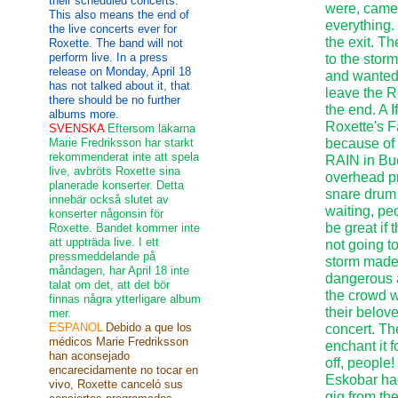
their scheduled concerts.
were, came
This also means the end of
everything.
the live concerts ever for
the exit. T
Roxette. The band will not
perform live. In a press
to the stor
release on Monday, April 18
and wanted 
has not talked about it, that
leave the R
there should be no further
the end. A I
albums more.
Roxette's F
SVENSKA
Eftersom läkarna
Marie Fredriksson har starkt
because of 
rekommenderat inte att spela
RAIN in Buc
live, avbröts Roxette sina
overhead pr
planerade konserter. Detta
snare drum 
innebär också slutet av
waiting, pe
konserter någonsin för
be great if 
Roxette. Bandet kommer inte
att uppträda live. I ett
not going to
pressmeddelande på
storm made 
måndagen, har April 18 inte
dangerous an
talat om det, att det bör
the crowd wa
finnas några ytterligare album
their belov
mer.
ESPANOL
Debido a que los
concert. Th
médicos Marie Fredriksson
enchant it 
han aconsejado
off, people
encarecidamente no tocar en
Eskobar had
vivo, Roxette canceló sus
gig from t