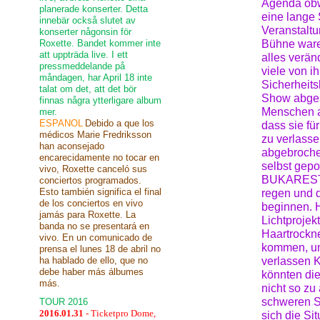
Agenda obwo
planerade konserter. Detta
eine lange 
innebär också slutet av
Veranstalt
konserter någonsin för
Roxette. Bandet kommer inte
Bühne ware
att uppträda live. I ett
alles verä
pressmeddelande på
viele von i
måndagen, har April 18 inte
Sicherheits
talat om det, att det bör
Show abges
finnas några ytterligare album
Menschen au
mer.
ESPANOL
Debido a que los
dass sie fü
médicos Marie Fredriksson
zu verlasse
han aconsejado
abgebrochen
encarecidamente no tocar en
selbst gep
vivo, Roxette canceló sus
BUKAREST: 
conciertos programados.
Esto también significa el final
regen und 
de los conciertos en vivo
beginnen. 
jamás para Roxette. La
Lichtprojek
banda no se presentará en
Haartrockne
vivo. En un comunicado de
kommen, um 
prensa el lunes 18 de abril no
ha hablado de ello, que no
verlassen K
debe haber más álbumes
könnten di
más.
nicht so zu 
schweren S
TOUR 2016
2016.01.31
- Ticketpro Dome,
sich die Si