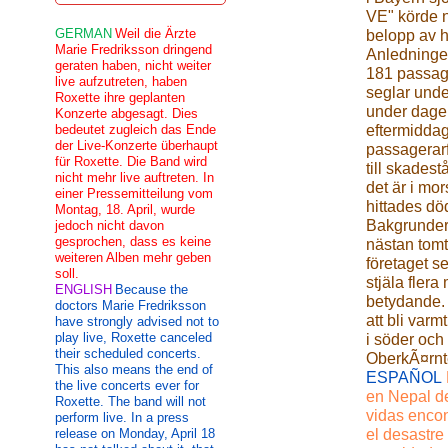
VE" körde n
GERMAN
Weil die Ärzte
belopp av h
Marie Fredriksson dringend
Anledningen
geraten haben, nicht weiter
181 passag
live aufzutreten, haben
seglar unde
Roxette ihre geplanten
under dagen
Konzerte abgesagt. Dies
bedeutet zugleich das Ende
eftermiddag
der Live-Konzerte überhaupt
passagerarf
für Roxette. Die Band wird
till skadest
nicht mehr live auftreten. In
det är i mo
einer Pressemitteilung vom
hittades dö
Montag, 18. April, wurde
Bakgrunderna
jedoch nicht davon
gesprochen, dass es keine
nästan tomt
weiteren Alben mehr geben
företaget se
soll.
stjäla fler
ENGLISH
Because the
betydande. 
doctors Marie Fredriksson
att bli varm
have strongly advised not to
play live, Roxette canceled
i söder och 
their scheduled concerts.
OberkÃ¤rnte
This also means the end of
ESPAÑOL
the live concerts ever for
en Nepal de
Roxette. The band will not
vidas encon
perform live. In a press
release on Monday, April 18
el desastre