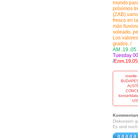
mundo para 
próximos tr
(ZAB) vario
fresco en l
más lluvioso
soleado, pe
Los valores
grados. /
AM .19 .05
Tuesday 00:
/
Enm.19.05.
roxett
BUDAPES
AUST
CONCER
konsertdat
US
Kommentar
Diskussion 
Es sind noch