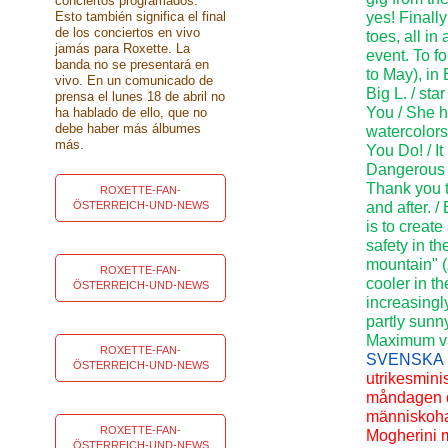
conciertos programados.
Esto también significa el final
yes! Finall
de los conciertos en vivo
toes, all i
jamás para Roxette. La
event. To f
banda no se presentará en
to May), in
vivo. En un comunicado de
Big L. / st
prensa el lunes 18 de abril no
You / She h
ha hablado de ello, que no
debe haber más álbumes
watercolors
más.
You Do! / I
Dangerous /
Thank you t
ROXETTE-FAN-
ÖSTERREICH-UND-NEWS
and after. /
is to creat
safety in th
mountain" (
ROXETTE-FAN-
cooler in t
ÖSTERREICH-UND-NEWS
increasingly
partly sunn
Maximum val
ROXETTE-FAN-
SVENSKA
ÖSTERREICH-UND-NEWS
utrikesminis
måndagen d
människohan
ROXETTE-FAN-
Mogherini m
ÖSTERREICH-UND-NEWS