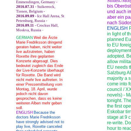
Stollen./Mor
Emmendingen, Germany -
bis Oberös
2016.07.31
- Suikerrock,
Tienen, Belgium -
und auch im
2016.09.09
- Ice Hall Arena, St
aber ein p
Petersburg, Russia -
nach Südost
2016.09.11
- Crockus Hall,
ENGLISH
F
Moskva, Russia
-
in light of
GERMAN
Weil die Ärzte
planned Eur
Marie Fredriksson dringend
to EU forei
geraten haben, nicht weiter
deployment t
live aufzutreten, haben
adopted. Be
Roxette ihre geplanten
Konzerte abgesagt. Dies
allow milita
bedeutet zugleich das Ende
EU needs th
der Live-Konzerte überhaupt
Salzburg Al
für Roxette. Die Band wird
majority a 
nicht mehr live auftreten. In
come into f
einer Pressemitteilung vom
Montag, 18. April, wurde
council / X
jedoch nicht davon
novels) - M
gesprochen, dass es keine
tonight. Th
weiteren Alben mehr geben
the first o
soll.
Eskobar tim
ENGLISH
Because the
stage at 9 
doctors Marie Fredriksson
have strongly advised not to
re-write. D
play live, Roxette canceled
hour to rea