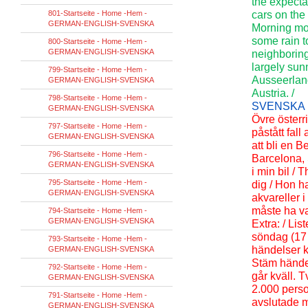
the expecta
801-Startseite - Home -Hem -
cars on the
GERMAN-ENGLISH-SVENSKA
Morning mos
some rain t
800-Startseite - Home -Hem -
GERMAN-ENGLISH-SVENSKA
neighboring
largely sun
799-Startseite - Home -Hem -
Ausseerland
GERMAN-ENGLISH-SVENSKA
Austria. /
798-Startseite - Home -Hem -
SVENSKA
GERMAN-ENGLISH-SVENSKA
Övre österri
797-Startseite - Home -Hem -
påstått fall
GERMAN-ENGLISH-SVENSKA
att bli en 
796-Startseite - Home -Hem -
Barcelona, ​
GERMAN-ENGLISH-SVENSKA
i min bil / 
795-Startseite - Home -Hem -
dig / Hon h
GERMAN-ENGLISH-SVENSKA
akvareller i
måste ha var
794-Startseite - Home -Hem -
GERMAN-ENGLISH-SVENSKA
Extra: / Li
söndag (17 
793-Startseite - Home -Hem -
händelser 
GERMAN-ENGLISH-SVENSKA
Stäm händel
792-Startseite - Home -Hem -
går kväll. 
GERMAN-ENGLISH-SVENSKA
2.000 perso
791-Startseite - Home -Hem -
avslutade m
GERMAN-ENGLISH-SVENSKA