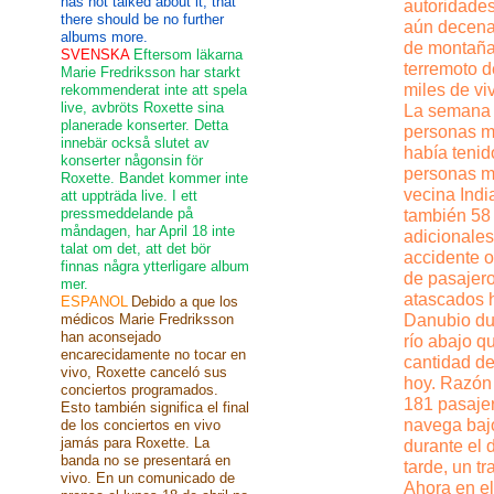
has not talked about it, that
autoridades
there should be no further
aún decenas
albums more.
de montaña 
SVENSKA
Eftersom läkarna
terremoto d
Marie Fredriksson har starkt
miles de vi
rekommenderat inte att spela
live, avbröts Roxette sina
La semana p
planerade konserter. Detta
personas mu
innebär också slutet av
había teni
konserter någonsin för
personas mu
Roxette. Bandet kommer inte
vecina Indi
att uppträda live. I ett
pressmeddelande på
también 58 
måndagen, har April 18 inte
adicionales
talat om det, att det bör
accidente o
finnas några ytterligare album
de pasajero
mer.
atascados h
ESPANOL
Debido a que los
médicos Marie Fredriksson
Danubio dur
han aconsejado
río abajo q
encarecidamente no tocar en
cantidad de
vivo, Roxette canceló sus
hoy. Razón 
conciertos programados.
181 pasajer
Esto también significa el final
navega baj
de los conciertos en vivo
jamás para Roxette. La
durante el 
banda no se presentará en
tarde, un t
vivo. En un comunicado de
Ahora en el