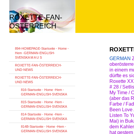
ROXETTE-FAN-
ÖSTERREICH
ROXETT
894-HOMEPAGE-Startseite - Home -
Hem -GERMAN-ENGLISH-
SVENSKA M A U S
GERMAN
oberösterre
ROXETTE-FAN-ÖSTERREICH-
in einem mu
UND-NEWS
dürfte es s
ROXETTE-FAN-ÖSTERREICH-
Roxette XXX
UND-NEWS
# 28 / Setli
816-Startseite - Home -Hem -
My Time / C
GERMAN-ENGLISH-SVENSKA
(aber das R
815-Startseite - Home -Hem -
Farbe / Fad
GERMAN-ENGLISH-SVENSKA
Been Love /
814-Startseite - Home -Hem -
Listen To Y
GERMAN-ENGLISH-SVENSKA
Mai) in Buk
dem Kahlen
814B-Startseite - Home -Hem -
GERMAN-ENGLISH-SVENSKA
hat gestern