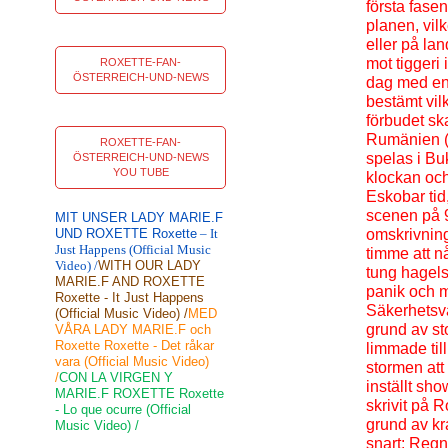
första fase
planen, vil
eller på la
mot tiggeri
ROXETTE-FAN-
ÖSTERREICH-UND-NEWS
dag med en k
bestämt vil
förbudet ska
Rumänien (A
ROXETTE-FAN-
spelas i Bu
ÖSTERREICH-UND-NEWS
YOU TUBE
klockan och
Eskobar tid
scenen på 
MIT UNSER LADY MARIE.F
UND ROXETTE Roxette
– It
omskrivning
Just Happens (Official Music
timme att 
Video) /
WITH OUR LADY
tung hagelst
MARIE.F AND ROXETTE
panik och 
Roxette - It Just Happens
Säkerhetsva
(Official Music Video) /
MED
grund av st
VÅRA LADY MARIE.F och
Roxette Roxette - Det råkar
limmade til
vara (Official Music Video)
stormen at
/
CON LA VIRGEN Y
inställt sho
MARIE.F ROXETTE Roxette
skrivit på 
- Lo que ocurre (Official
grund av kr
Music Video) /
snart: Regn