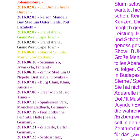
Johannesburg -
Sturm selb
2016.02.02
- CC Durban Arena,
wartete, hie
Durban -
sehen. Kein
2016.02.05
- Nelson Mandela
Konzert. Di
Bay Stadium Outer Fields, Port
Elizabeth -
möglich gem
2016.02.07
- Grand Arena,
Leistung. H
GrandWest, Cape Town -
und Schäden
2016.02.08
- Grand Arena,
genoss ger
GrandWest, Cape Town -
Show : BUK
2016.06.03
- Stars of Sounds,
Murten, Switzerland -
Große Mens
2016.06.18
- Sataman Yö,
tolles Aben
Jyväskylä, Finland -
zu folgen. 
2016.06.30
- Zimny Stadium O
in Budapest
Nepelu, Bratislava, Slovakia -
Sterne / Sp
2016.07.02
- Burg Clam, Klam,
Sie hat nic
Austria -
2016.07.08
- Greenwich Music
Aquarelle i
Times -
Do! / It Mu
2016.07.15
- Sparkassen Park,
Joyride / Ex
Mönchengladbach, Germany -
die währen
2016.07.19
- Freilichtbühne
/Erzberg wi
Peißnitz, Halle (Saale),
Germany -
soll in den
2016.07.21
- Zitadelle, Berlin,
Zentrum für
Germany -
für das
„Zen
2016.07.23
- Schlossplatz,