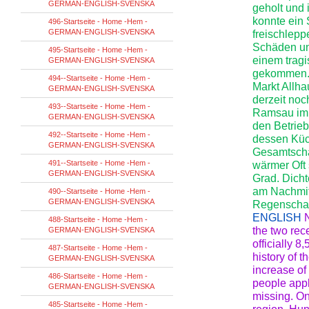
GERMAN-ENGLISH-SVENSKA
geholt und
konnte ein 
496-Startseite - Home -Hem -
GERMAN-ENGLISH-SVENSKA
freischlepp
Schäden un
495-Startseite - Home -Hem -
einem tragi
GERMAN-ENGLISH-SVENSKA
gekommen. 
494--Startseite - Home -Hem -
Markt Allha
GERMAN-ENGLISH-SVENSKA
derzeit noc
493--Startseite - Home -Hem -
Ramsau im 
GERMAN-ENGLISH-SVENSKA
den Betrie
492--Startseite - Home -Hem -
dessen Küc
GERMAN-ENGLISH-SVENSKA
Gesamtscha
491--Startseite - Home -Hem -
wärmer Oft 
GERMAN-ENGLISH-SVENSKA
Grad. Dich
am Nachmit
490--Startseite - Home -Hem -
GERMAN-ENGLISH-SVENSKA
Regenschau
ENGLISH
N
488-Startseite - Home -Hem -
the two rec
GERMAN-ENGLISH-SVENSKA
officially 8
487-Startseite - Home -Hem -
history of t
GERMAN-ENGLISH-SVENSKA
increase of 
486-Startseite - Home -Hem -
people appl
GERMAN-ENGLISH-SVENSKA
missing. On
485-Startseite - Home -Hem -