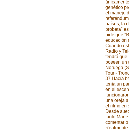
únicamente 
genético pr
el manejo d
referéndum.
países, la
probeta" es
pide que "B
educación m
Cuando está
Radio y Tel
tendrá que 
poseen un a
Noruega (Sv
Tour - Tron
37 Hacía ba
tenía un pa
en el escen
funcionaro
una oreja a
el ritmo en 
Desde sueco
tanto Marie
comentari
Realmente 