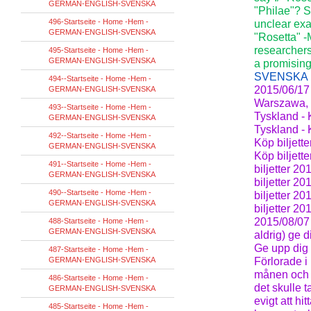
GERMAN-ENGLISH-SVENSKA
"Philae"? Se
496-Startseite - Home -Hem -
unclear exac
GERMAN-ENGLISH-SVENSKA
"Rosetta" -
researchers
495-Startseite - Home -Hem -
GERMAN-ENGLISH-SVENSKA
a promising
SVENSKA
494--Startseite - Home -Hem -
2015/06/17 
GERMAN-ENGLISH-SVENSKA
Warszawa, P
493--Startseite - Home -Hem -
Tyskland - 
GERMAN-ENGLISH-SVENSKA
Tyskland - 
492--Startseite - Home -Hem -
Köp biljett
GERMAN-ENGLISH-SVENSKA
Köp biljett
491--Startseite - Home -Hem -
biljetter 2
GERMAN-ENGLISH-SVENSKA
biljetter 2
490--Startseite - Home -Hem -
biljetter 2
GERMAN-ENGLISH-SVENSKA
biljetter 2
2015/08/07 
488-Startseite - Home -Hem -
GERMAN-ENGLISH-SVENSKA
aldrig) ge 
Ge upp dig 
487-Startseite - Home -Hem -
GERMAN-ENGLISH-SVENSKA
Förlorade i 
månen och e
486-Startseite - Home -Hem -
det skulle t
GERMAN-ENGLISH-SVENSKA
evigt att hi
485-Startseite - Home -Hem -