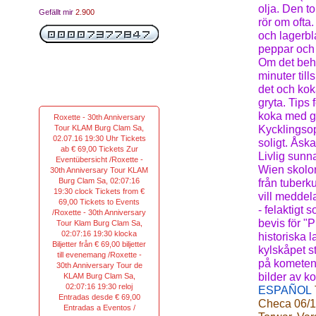
olja. Den t
Gefällt mir
2.900
rör om ofta.
och lagerbl
peppar och 
Om det behö
minuter til
det och kok
gryta. Tips
koka med gr
Roxette - 30th Anniversary
Tour KLAM Burg Clam Sa,
Kycklingsop
02.07.16 19:30 Uhr Tickets
soligt. Åska
ab € 69,00 Tickets Zur
Livlig sunn
Eventübersicht /Roxette -
Wien skolor
30th Anniversary Tour KLAM
Burg Clam Sa, 02:07:16
från tuberk
19:30 clock Tickets from €
vill meddel
69,00 Tickets to Events
- felaktigt
/Roxette - 30th Anniversary
bevis för "
Tour Klam Burg Clam Sa,
02:07:16 19:30 klocka
historiska 
Biljetter från € 69,00 biljetter
kylskåpet s
till evenemang /Roxette -
på kometen 
30th Anniversary Tour de
bilder av k
KLAM Burg Clam Sa,
02:07:16 19:30 reloj
ESPAÑOL
Entradas desde € 69,00
Checa 06/17
Entradas a Eventos /