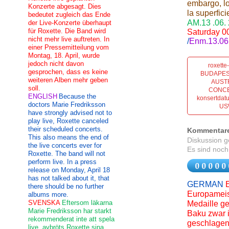
embargo, lo
Konzerte abgesagt. Dies
la superfic
bedeutet zugleich das Ende
AM.13 .06.
der Live-Konzerte überhaupt
für Roxette. Die Band wird
Saturday 00
nicht mehr live auftreten. In
/
Enm.13.06.
einer Pressemitteilung vom
Montag, 18. April, wurde
jedoch nicht davon
roxett
gesprochen, dass es keine
BUDAPES
weiteren Alben mehr geben
AUST
soll.
CONCER
ENGLISH
Because the
konsertdat
doctors Marie Fredriksson
US
have strongly advised not to
play live, Roxette canceled
their scheduled concerts.
Kommentar
This also means the end of
Diskussion 
the live concerts ever for
Es sind noch
Roxette. The band will not
perform live. In a press
release on Monday, April 18
has not talked about it, that
GERMAN
there should be no further
Europameist
albums more.
SVENSKA
Eftersom läkarna
Medaille ge
Marie Fredriksson har starkt
Baku zwar 
rekommenderat inte att spela
geschlagen 
live, avbröts Roxette sina