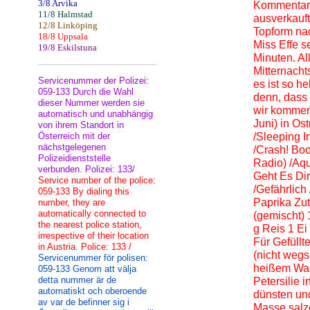
3/8 Arvika
Kommentar
11/8 Halmstad
ausverkauft
12/8 Linköping
Topform na
18/8 Uppsala
Miss Effe s
19/8 Eskilstuna
Minuten. Al
Mitternachts
Servicenummer der Polizei:
es ist so he
059-133 Durch die Wahl
denn, dass S
dieser Nummer werden sie
wir kommen 
automatisch und unabhängig
Juni) in Ost
von ihrem Standort in
Österreich mit der
/Sleeping I
nächstgelegenen
/Crash! Boo
Polizeidienststelle
Radio) /Aqu
verbunden. Polizei: 133/
Geht Es Di
Service number of the police:
/Gefährlich 
059-133 By dialing this
Paprika Zut
number, they are
automatically connected to
(gemischt) 
the nearest police station,
g Reis 1 Ei
irrespective of their location
Für Gefüll
in Austria. Police: 133 /
(nicht weg
Servicenummer för polisen:
heißem Was
059-133 Genom att välja
detta nummer är de
Petersilie 
automatiskt och oberoende
dünsten un
av var de befinner sig i
Masse salze