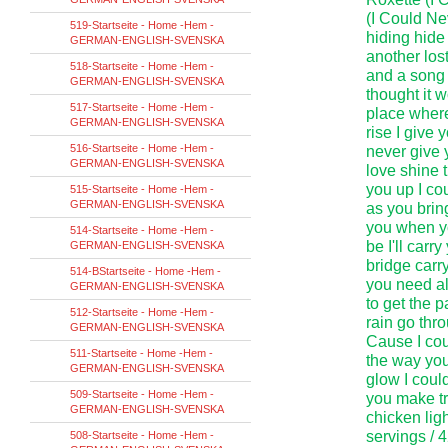
(I Could Ne
519-Startseite - Home -Hem -
hiding hide 
GERMAN-ENGLISH-SVENSKA
another los
518-Startseite - Home -Hem -
and a song 
GERMAN-ENGLISH-SVENSKA
thought it 
517-Startseite - Home -Hem -
place where
GERMAN-ENGLISH-SVENSKA
rise I give 
516-Startseite - Home -Hem -
never give 
GERMAN-ENGLISH-SVENSKA
love shine 
you up I co
515-Startseite - Home -Hem -
GERMAN-ENGLISH-SVENSKA
as you brin
you when yo
514-Startseite - Home -Hem -
be I'll carry
GERMAN-ENGLISH-SVENSKA
bridge carr
514-BStartseite - Home -Hem -
you need al
GERMAN-ENGLISH-SVENSKA
to get the p
512-Startseite - Home -Hem -
rain go thro
GERMAN-ENGLISH-SVENSKA
Cause I cou
511-Startseite - Home -Hem -
the way you
GERMAN-ENGLISH-SVENSKA
glow I coul
509-Startseite - Home -Hem -
you make tr
GERMAN-ENGLISH-SVENSKA
chicken lig
servings / 
508-Startseite - Home -Hem -