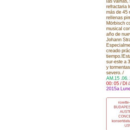
las vainas,
refractaria 
más de 45 m
rellenas pi
Mörbisch co
musical con 
año de nue
Johann Str
Especialmen
creado prác
tiempo.!Est
sur-este a 
y tormentas
severo. /
AM.15 .06.
00: 05 / DI /
2015a Lunes
roxett
BUDAPES
AUST
CONCER
konsertdat
US