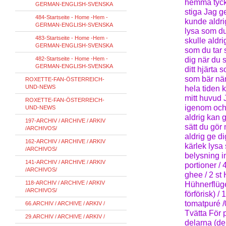
hemma tycke
GERMAN-ENGLISH-SVENSKA
stiga Jag ge
484-Startseite - Home -Hem -
kunde aldri
GERMAN-ENGLISH-SVENSKA
lysa som du
483-Startseite - Home -Hem -
skulle aldr
GERMAN-ENGLISH-SVENSKA
som du tar s
482-Startseite - Home -Hem -
dig när du s
GERMAN-ENGLISH-SVENSKA
ditt hjärta
som bär när
ROXETTE-FAN-ÖSTERREICH-
UND-NEWS
hela tiden ka
mitt huvud 
ROXETTE-FAN-ÖSTERREICH-
igenom och g
UND-NEWS
aldrig kan 
197-ARCHIV / ARCHIVE / ARKIV
sätt du gör
/ARCHIVOS/
aldrig ge d
162-ARCHIV / ARCHIVE / ARKIV
kärlek lysa
/ARCHIVOS/
belysning i
141-ARCHIV / ARCHIVE / ARKIV
portioner / 
/ARCHIVOS/
ghee / 2 st
118-ARCHIV / ARCHIVE / ARKIV
Hühnerflüger
/ARCHIVOS/
förförisk) /
tomatpuré /0
66.ARCHIV / ARCHIVE / ARKIV /
Tvätta För p
29.ARCHIV / ARCHIVE / ARKIV /
delarna (del