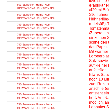
love shine 
801-Startseite - Home -Hem -
/Paprikahen
GERMAN-ENGLISH-SVENSKA
/420 ml Br
Stk Hühner
800-Startseite - Home -Hem -
GERMAN-ENGLISH-SVENSKA
Hühnerflüge
(edelsüß) /
799-Startseite - Home -Hem -
Tomatenmark
GERMAN-ENGLISH-SVENSKA
/Zubereitu
798-Startseite - Home -Hem -
einzelnen S
GERMAN-ENGLISH-SVENSKA
schneiden 
797-Startseite - Home -Hem -
das Paprika
GERMAN-ENGLISH-SVENSKA
Mit warmer 
796-Startseite - Home -Hem -
Lorbeerblat
GERMAN-ENGLISH-SVENSKA
Salz sowie 
795-Startseite - Home -Hem -
auf kleiner
GERMAN-ENGLISH-SVENSKA
aufgießen.
Etwas Saue
794-Startseite - Home -Hem -
GERMAN-ENGLISH-SVENSKA
noch 10 Min
zum Rezept
793-Startseite - Home -Hem -
anschließe
GERMAN-ENGLISH-SVENSKA
entsteht e
792-Startseite - Home -Hem -
heiß Am Nac
GERMAN-ENGLISH-SVENSKA
möglich, a
791-Startseite - Home -Hem -
Lebhafter 
GERMAN-ENGLISH-SVENSKA