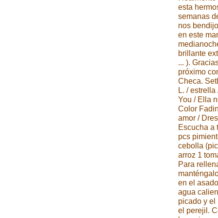
esta hermo
semanas de 
nos bendijo
en este mar
medianoche 
brillante ex
... ). Graci
próximo con
Checa. Setl
L. / estrel
You / Ella n
Color Fadin
amor / Dres
Escucha a t
pcs pimient
cebolla (pi
arroz 1 tom
Para rellen
manténgalo)
en el asado
agua calien
picado y el
el perejil.