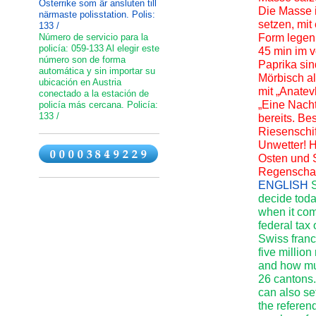
Österrike som är ansluten till
Die Masse i
närmaste polisstation. Polis:
setzen, mit
133 /
Número de servicio para la
Form legen
policía: 059-133 Al elegir este
45 min im v
número son de forma
Paprika si
automática y sin importar su
Mörbisch al
ubicación en Austria
mit „Anate
conectado a la estación de
„Eine Nacht
policía más cercana. Policía:
133 /
bereits. Be
Riesenschif
Unwetter! 
Osten und S
Regenschaue
ENGLISH
decide toda
when it com
federal tax 
Swiss franc
five millio
and how muc
26 cantons.
can also se
the referen