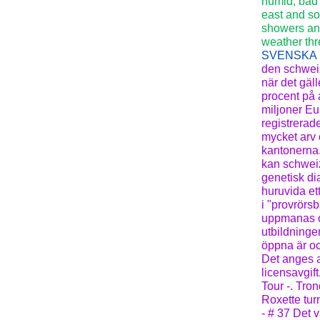
humid, bad 
east and so
showers an
weather thre
SVENSKA
den schweiz
när det gäll
procent på 
miljoner Eu
registrerad
mycket arv 
kantonerna.
kan schweiz
genetisk di
huruvida et
i "provrörs
uppmanas ock
utbildninge
öppna är o
Det anges a
licensavgif
Tour -. Tro
Roxette tur
- # 37 Det 