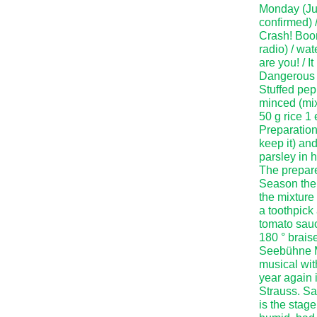
Monday (Jun
confirmed) /
Crash! Boom
radio) / wa
are you! / 
Dangerous / 
Stuffed pep
minced (mix
50 g rice 1
Preparation
keep it) an
parsley in h
The prepare
Season the 
the mixture 
a toothpick
tomato sauc
180 ° brais
Seebühne Mö
musical wit
year again 
Strauss. Sa
is the stage