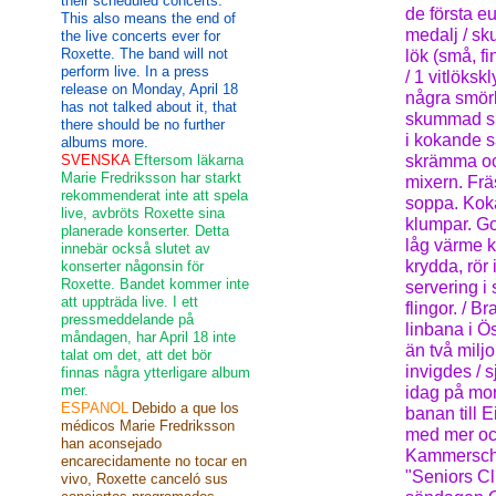
their scheduled concerts.
de första e
This also means the end of
medalj / sk
the live concerts ever for
Roxette. The band will not
lök (små, f
perform live. In a press
/ 1 vitlöksk
release on Monday, April 18
några smörkl
has not talked about it, that
skummad spe
there should be no further
i kokande s
albums more.
SVENSKA
Eftersom läkarna
skrämma oc
Marie Fredriksson har starkt
mixern. Frä
rekommenderat inte att spela
soppa. Koka
live, avbröts Roxette sina
klumpar. Go
planerade konserter. Detta
låg värme k
innebär också slutet av
krydda, rör
konserter någonsin för
Roxette. Bandet kommer inte
servering i
att uppträda live. I ett
flingor. / B
pressmeddelande på
linbana i Ö
måndagen, har April 18 inte
än två miljo
talat om det, att det bör
invigdes / 
finnas några ytterligare album
mer.
idag på mor
ESPANOL
Debido a que los
banan till E
médicos Marie Fredriksson
med mer och
han aconsejado
Kammerschau
encarecidamente no tocar en
"Seniors Clu
vivo, Roxette canceló sus