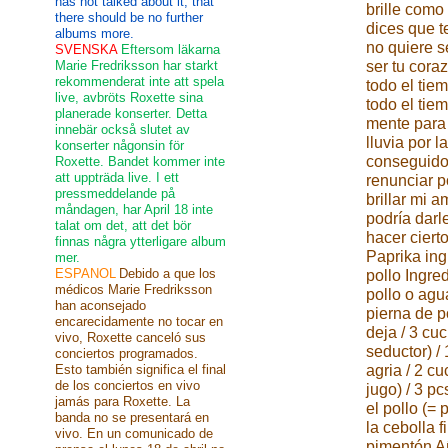
has not talked about it, that
brille como
there should be no further
dices que t
albums more.
no quiere s
SVENSKA
Eftersom läkarna
Marie Fredriksson har starkt
ser tu cora
rekommenderat inte att spela
todo el tie
live, avbröts Roxette sina
todo el tie
planerade konserter. Detta
mente para 
innebär också slutet av
lluvia por l
konserter någonsin för
conseguido
Roxette. Bandet kommer inte
att uppträda live. I ett
renunciar p
pressmeddelande på
brillar mi 
måndagen, har April 18 inte
podría darl
talat om det, att det bör
hacer ciert
finnas några ytterligare album
Paprika ing
mer.
ESPANOL
Debido a que los
pollo Ingre
médicos Marie Fredriksson
pollo o agu
han aconsejado
pierna de p
encarecidamente no tocar en
deja / 3 cu
vivo, Roxette canceló sus
seductor) /
conciertos programados.
Esto también significa el final
agria / 2 c
de los conciertos en vivo
jugo) / 3 p
jamás para Roxette. La
el pollo (= 
banda no se presentará en
la cebolla 
vivo. En un comunicado de
pimentón Añ