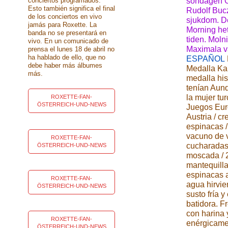
conciertos programados.
söndagen O
Esto también significa el final
Rudolf Buczo
de los conciertos en vivo
sjukdom. De
jamás para Roxette. La
Morning het
banda no se presentará en
tiden. Moln
vivo. En un comunicado de
Maximala vä
prensa el lunes 18 de abril no
ha hablado de ello, que no
ESPAÑOL
debe haber más álbumes
Medalla Ka
más.
medalla his
tenían Aun
la mujer tu
ROXETTE-FAN-
ÖSTERREICH-UND-NEWS
Juegos Euro
Austria / c
espinacas /
vacuno de v
ROXETTE-FAN-
cucharadas 
ÖSTERREICH-UND-NEWS
moscada / 
mantequilla 
espinacas a
ROXETTE-FAN-
agua hirvie
ÖSTERREICH-UND-NEWS
susto fría y
batidora. F
con harina y
ROXETTE-FAN-
enérgicamen
ÖSTERREICH-UND-NEWS