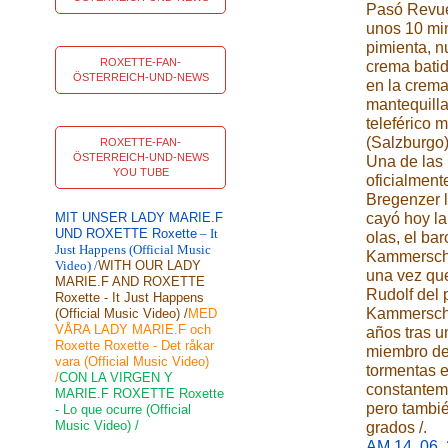
Pasó Revuel
unos 10 min
pimienta, n
ROXETTE-FAN-
crema batid
ÖSTERREICH-UND-NEWS
en la crema
mantequilla 
teleférico 
(Salzburgo)
ROXETTE-FAN-
ÖSTERREICH-UND-NEWS
Una de las 
YOU TUBE
oficialment
Bregenzer 
MIT UNSER LADY MARIE.F
cayó hoy la
UND ROXETTE Roxette
– It
olas, el ba
Just Happens (Official Music
Kammerscha
Video) /
WITH OUR LADY
una vez que
MARIE.F AND ROXETTE
Rudolf del
Roxette - It Just Happens
Kammerscha
(Official Music Video) /
MED
VÅRA LADY MARIE.F och
años tras u
Roxette Roxette - Det råkar
miembro de 
vara (Official Music Video)
tormentas e
/
CON LA VIRGEN Y
constantem
MARIE.F ROXETTE Roxette
pero tambié
- Lo que ocurre (Official
Music Video) /
grados /.
AM.14 .06.