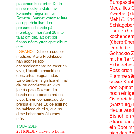
Europaspiel
planerade konserter. Detta
Medaille./ 
innebär också slutet av
konserter någonsin för
Zwiebel (kl
Roxette. Bandet kommer inte
Mehl /1 Kno
att uppträda live. I ett
Schlagobers
pressmeddelande på
Für den Cre
måndagen, har April 18 inte
kochendem 
talat om det, att det bör
(überbrühen
finnas några ytterligare album
mer.
Durch die F
ESPANOL
Debido a que los
Gehackte Zw
médicos Marie Fredriksson
mit heißer 
han aconsejado
Schneebese
encarecidamente no tocar en
Passierten 
vivo, Roxette canceló sus
conciertos programados.
Flamme sämi
Esto también significa el final
sowie Knob
de los conciertos en vivo
den Spinat
jamás para Roxette. La
noch einige
banda no se presentará en
Österreichs
vivo. En un comunicado de
prensa el lunes 18 de abril no
(Salzburg) 
ha hablado de ello, que no
Heute wurde
debe haber más álbumes
Eishöhlen we
más.
Strandbad 
TOUR 2016
ein Boot mi
2016.01.31
- Ticketpro Dome,
sich das B