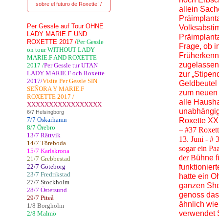
sobre el futuro de Roxette! /
allein Sac
Präimplanta
Per Gessle auf Tour OHNE
Volksabsti
LADY MARIE.F UND
Präimplanta
ROXETTE 2017 /
Per Gessle
Frage, ob i
on tour WITHOUT LADY
Früherkenn
MARIE.F AND ROXETTE
zugelassen
2017 /
Per Gessle tur UTAN
LADY MARIE.F och Roxette
zur „Stipend
2017/
Visita Per Gessle SIN
Geldbeutel 
SEÑORA Y MARIE.F
zum neuen R
ROXETTE 2017 /
alle Haush
XXXXXXXXXXXXXXXXX
unabhängig 
6/7 Helsingborg
7/7 Oskarhamn
Roxette XX
8/7 Örebro
– #37 Roxet
13/7 Rättvik
13. Juni - # 
14/7 Töreboda
sogar ein Pa
15/7 Karlskrona
der B
ühne f
21/7 Grebbestad
22/7 Göteborg
funktionier
23/7 Fredrikstad
hatte ein O
27/7 Stockholm
ganzen Sho
28/7 Östersund
genoss das 
29/7 Piteå
ähnlich wi
1/8 Borgholm
verwendet S
2/8 Malmö