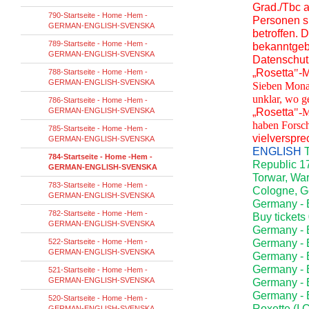
Grad./Tbc 
790-Startseite - Home -Hem -
Personen s
GERMAN-ENGLISH-SVENSKA
betroffen. 
789-Startseite - Home -Hem -
bekanntgebe
GERMAN-ENGLISH-SVENSKA
Datenschutz
„Rosetta
"
-M
788-Startseite - Home -Hem -
GERMAN-ENGLISH-SVENSKA
Sieben Monat
unklar, wo g
786-Startseite - Home -Hem -
GERMAN-ENGLISH-SVENSKA
„Rosetta
"-M
haben Forsch
785-Startseite - Home -Hem -
vielverspr
GERMAN-ENGLISH-SVENSKA
ENGLISH
784-Startseite - Home -Hem -
Republic 17
GERMAN-ENGLISH-SVENSKA
Torwar, War
783-Startseite - Home -Hem -
Cologne, G
GERMAN-ENGLISH-SVENSKA
Germany - B
782-Startseite - Home -Hem -
Buy tickets
GERMAN-ENGLISH-SVENSKA
Germany - 
522-Startseite - Home -Hem -
Germany - B
GERMAN-ENGLISH-SVENSKA
Germany - B
Germany - B
521-Startseite - Home -Hem -
GERMAN-ENGLISH-SVENSKA
Germany - B
Germany - B
520-Startseite - Home -Hem -
Roxette (I 
GERMAN-ENGLISH-SVENSKA