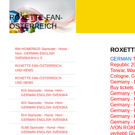
ROXETTE-FAN-
ÖSTERREICH
ROXETT
894-HOMEPAGE-Startseite - Home -
Hem -GERMAN-ENGLISH-
SVENSKA M A U S
GERMAN
Republic 20
ROXETTE-FAN-ÖSTERREICH-
Torwar, War
UND-NEWS
Cologne, G
ROXETTE-FAN-ÖSTERREICH-
Germany - B
UND-NEWS
Buy tickets
816-Startseite - Home -Hem -
Germany - 
GERMAN-ENGLISH-SVENSKA
Germany - B
815-Startseite - Home -Hem -
Germany - B
GERMAN-ENGLISH-SVENSKA
Germany - B
814-Startseite - Home -Hem -
Germany - B
GERMAN-ENGLISH-SVENSKA
Germany - B
/VON ROXET
814B-Startseite - Home -Hem -
GERMAN-ENGLISH-SVENSKA
verliebt) G