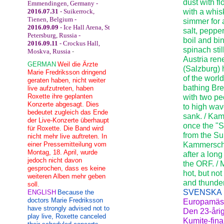
dust with fl
Emmendingen, Germany -
2016.07.31
- Suikerrock,
with a whis
Tienen, Belgium -
simmer for 
2016.09.09
- Ice Hall Arena, St
salt, peppe
Petersburg, Russia -
boil and bi
2016.09.11
- Crockus Hall,
spinach stil
Moskva, Russia
-
Austria ren
GERMAN
Weil die Ärzte
(Salzburg) 
Marie Fredriksson dringend
of the world
geraten haben, nicht weiter
bathing Br
live aufzutreten, haben
Roxette ihre geplanten
with two pe
Konzerte abgesagt. Dies
to high wav
bedeutet zugleich das Ende
sank. / Kam
der Live-Konzerte überhaupt
once the "S
für Roxette. Die Band wird
from the S
nicht mehr live auftreten. In
einer Pressemitteilung vom
Kammerschau
Montag, 18. April, wurde
after a lon
jedoch nicht davon
the ORF. /
gesprochen, dass es keine
hot, but not
weiteren Alben mehr geben
and thunder
soll.
SVENSKA
ENGLISH
Because the
doctors Marie Fredriksson
Europamästa
have strongly advised not to
Den 23-årig
play live, Roxette canceled
Kumite-fina