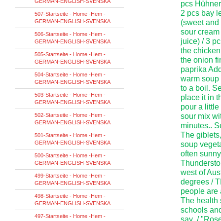
GERMAN-ENGLISH-SVENSKA
pcs Hühnerb
2 pcs bay l
507-Startseite - Home -Hem -
GERMAN-ENGLISH-SVENSKA
(sweet and 
sour cream 
506-Startseite - Home -Hem -
juice) / 3 
GERMAN-ENGLISH-SVENSKA
the chicken 
505-Startseite - Home -Hem -
the onion f
GERMAN-ENGLISH-SVENSKA
paprika Add
504-Startseite - Home -Hem -
warm soup o
GERMAN-ENGLISH-SVENSKA
to a boil. 
503-Startseite - Home -Hem -
place it in 
GERMAN-ENGLISH-SVENSKA
pour a littl
502-Startseite - Home -Hem -
sour mix wit
GERMAN-ENGLISH-SVENSKA
minutes.. S
The giblets
501-Startseite - Home -Hem -
GERMAN-ENGLISH-SVENSKA
soup vegeta
often sunny
500-Startseite - Home -Hem -
Thunderstor
GERMAN-ENGLISH-SVENSKA
west of Aus
499-Startseite - Home -Hem -
degrees / T
GERMAN-ENGLISH-SVENSKA
people are 
498-Startseite - Home -Hem -
The health 
GERMAN-ENGLISH-SVENSKA
schools and
497-Startseite - Home -Hem -
say ./ "Ros