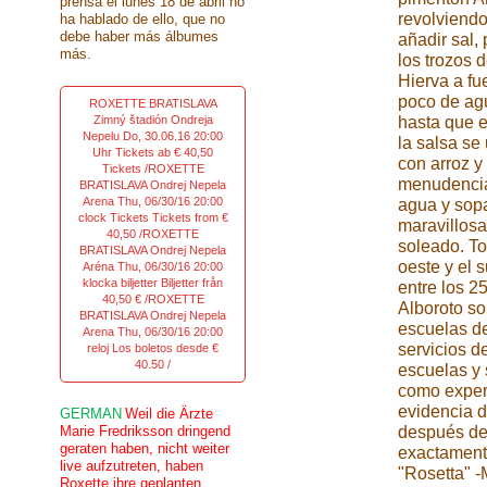
prensa el lunes 18 de abril no
revolviendo
ha hablado de ello, que no
debe haber más álbumes
añadir sal, 
más.
los trozos d
Hierva a fu
poco de ag
ROXETTE BRATISLAVA
Zimný štadión Ondreja
hasta que e
Nepelu Do, 30.06.16 20:00
la salsa se 
Uhr Tickets ab € 40,50
con arroz y
Tickets /ROXETTE
menudencias
BRATISLAVA Ondrej Nepela
Arena Thu, 06/30/16 20:00
agua y sopa
clock Tickets Tickets from €
maravillos
40,50 /ROXETTE
soleado. To
BRATISLAVA Ondrej Nepela
oeste y el 
Aréna Thu, 06/30/16 20:00
klocka biljetter Biljetter från
entre los 2
40,50 € /ROXETTE
Alboroto so
BRATISLAVA Ondrej Nepela
escuelas de
Arena Thu, 06/30/16 20:00
servicios d
reloj Los boletos desde €
40.50 /
escuelas y 
como expert
evidencia 
GERMAN
Weil die Ärzte
Marie Fredriksson dringend
después de 
geraten haben, nicht weiter
exactamente
live aufzutreten, haben
"Rosetta" -
Roxette ihre geplanten