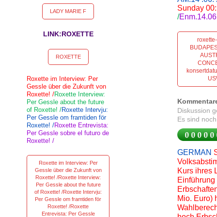
Sunday 00: 
LADY MARIE F
/
Enm.14.06.
LINK:ROXETTE
roxett
BUDAPES
AUST
ROXETTE
CONCER
konsertdat
Roxette im Interview: Per
US
Gessle über die Zukunft von
Roxette! /
Roxette Interview:
Kommentar
Per Gessle about the future
of Roxette! /
Roxette Intervju:
Diskussion 
Per Gessle om framtiden för
Es sind noch
Roxette! /
Roxette Entrevista:
Per Gessle sobre el futuro de
Roxette! /
GERMAN
Volksabsti
Roxette im Interview: Per
Kurs ihres 
Gessle über die Zukunft von
Roxette! /Roxette Interview:
Einführung 
Per Gessle about the future
Erbschafte
of Roxette! /Roxette Intervju:
Mio. Euro) 
Per Gessle om framtiden för
Roxette! /Roxette
Wahlberech
Entrevista: Per Gessle
hoch Erbsc