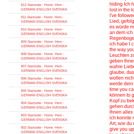
hiding Ich 
812-Startseite - Home -Hem -
lost in the
GERMAN-ENGLISH-SVENSKA
I've follow
811-Startseite - Home -Hem -
Lied, gefol
GERMAN-ENGLISH-SVENSKA
es würde mi
810-Startseite - Home -Hem -
an dem ich 
GERMAN-ENGLISH-SVENSKA
Regenbogen 
809-Startseite - Home -Hem -
ich habe I 
GERMAN-ENGLISH-SVENSKA
the way you
808-Startseite - Home -Hem -
Leuchten zu
GERMAN-ENGLISH-SVENSKA
geben Ihnen
wahre Liebe
807-Startseite - Home -Hem -
GERMAN-ENGLISH-SVENSKA
glaube, das
wollen nicht
806-Startseite - Home -Hem -
GERMAN-ENGLISH-SVENSKA
werde dein 
time you ca
805-Startseite - Home -Hem -
können to g
GERMAN-ENGLISH-SVENSKA
Kopf zu bek
804-Startseite - Home -Hem -
gehen durch
GERMAN-ENGLISH-SVENSKA
Ihnen alles
803-Startseite - Home -Hem -
ich konnte 
GERMAN-ENGLISH-SVENSKA
Art, wie du
802-Startseite - Home -Hem -
give you up
GERMAN-ENGLISH-SVENSKA