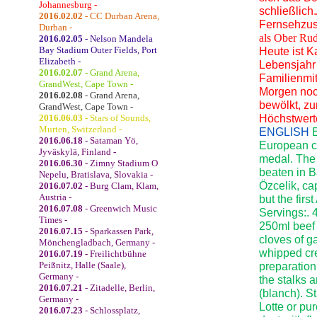
Johannesburg -
schließlic
2016.02.02
- CC Durban Arena,
Fernsehzus
Durban -
als Ober Rud
2016.02.05
- Nelson Mandela
Bay Stadium Outer Fields, Port
Heute ist 
Elizabeth -
Lebensjahr 
2016.02.07
- Grand Arena,
Familienmi
GrandWest, Cape Town -
Morgen noc
2016.02.08
- Grand Arena,
bewölkt, zu
GrandWest, Cape Town -
2016.06.03
- Stars of Sounds,
Höchstwerte
Murten, Switzerland -
ENGLISH
2016.06.18
- Sataman Yö,
European c
Jyväskylä, Finland -
medal. The 
2016.06.30
- Zimny Stadium O
beaten in B
Nepelu, Bratislava, Slovakia -
Özcelik, ca
2016.07.02
- Burg Clam, Klam,
Austria -
but the fir
2016.07.08
- Greenwich Music
Servings:. 4
Times -
250ml beef s
2016.07.15
- Sparkassen Park,
cloves of g
Mönchengladbach, Germany -
whipped crea
2016.07.19
- Freilichtbühne
Peißnitz, Halle (Saale),
preparation
Germany -
the stalks 
2016.07.21
- Zitadelle, Berlin,
(blanch). S
Germany -
Lotte or pur
2016.07.23
- Schlossplatz,