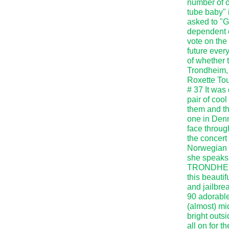
number of ot
tube baby" 
asked to "G
dependent o
vote on the 
future ever
of whether 
Trondheim,
Roxette Tou
# 37 It was
pair of coo
them and th
one in Denm
face throug
the concert 
Norwegian 
she speaks 
TRONDHEIM 
this beauti
and jailbre
90 adorable
(almost) mid
bright outsi
all on for 