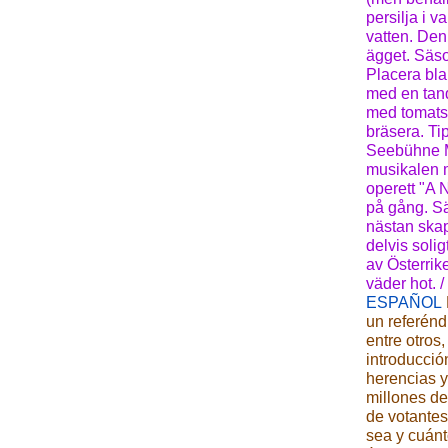
persilja i v
vatten. Den
ägget. Säs
Placera bla
med en tand
med tomatså
bräsera. Ti
Seebühne Mör
musikalen m
operett "A 
på gång. Sä
nästan skapa
delvis soligt
av Österrik
väder hot. /
ESPAÑOL
un referénd
entre otros
introducció
herencias y
millones de
de votantes
sea y cuán