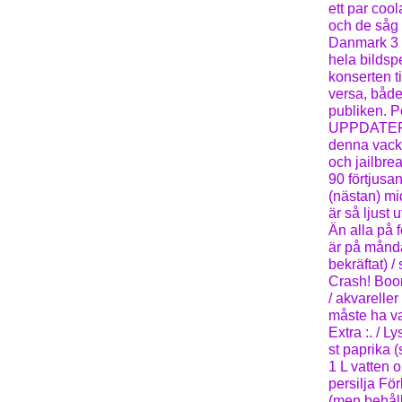
ett par coo
och de såg 
Danmark 3 v
hela bildsp
konserten t
versa, både
publiken. 
UPPDATERING
denna vackr
och jailbre
90 förtjusa
(nästan) mid
är så ljust u
Än alla på 
är på måndag
bekräftat) / 
Crash! Boom
/ akvareller
måste ha var
Extra :. / Ly
st paprika 
1 L vatten o
persilja Fö
(men behåll