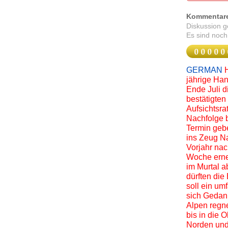
Kommentar
Diskussion 
Es sind noch
GERMAN
jährige Han
Ende Juli d
bestätigten
Aufsichtsra
Nachfolge 
Termin gebe
ins Zeug Na
Vorjahr nac
Woche erneu
im Murtal a
dürften di
soll ein um
sich Gedan
Alpen regn
bis in die 
Norden und