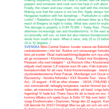
shaking frequently. Before the meat is tender, add the washe
peppers and tomatoes and cook over low heat in soft about
Finally, the cream and sour cream, mix well with the chicken a
Making sure that the sauce is not too thin. Apply always ho
Hungarian tradition with hot dumplings -. Parikahuhn is calle
csirke" / Radarbox in Bregenz blown unknown blew up a Ra
reach of Bregenz at night to today. What was used for explosi
The damage to property is EUR 70,000. / Today Rain, Thun
afternoon increasingly rain and thunderstorms. In the east 
occasionally still sun, so here but also intense thunderstorm
winds from south to west. When it rains, only 15 to 23 befo
24 to 32 degrees. /
SVENSKA
Wien Central Station: kunder stanna ute Bahnhof C
centralstationen r inte fart. Butiker och restauranger fortsätt
brist på kunder. Ökad marknadsföringsåtgärder och nya sit
att ge incitament / Klosterneuburg :. Protest mot försäljning
Pleasant villa med trädgård "- så Rostock-Villa i Klosterneu
erbjuds med nästan 1,8 miljoner euro till salu. Från kulturen 
bostadsområde för att vara. Känd Klosterneuburger - bland 
styrelseledamöterna Peter Patzak, Murnberger och Oscar-v
Ruzowitzky - försöka förhindra / XXX Roxette Tour - Vasa,
Air) - 15 augusti - # 60 av efter showen .: VASA, FINLA
stor sommarkväll, behaglig temperatur, vacker himmel ljus di
sidan, att människor överallt Splendido, ett band, ivriga be
Ingenting! Vi hade kul. Thanx Vasa för att ta hand om oss. Sk
komma tillbaka och spela Guys & Dolls !!!! När som helst. S
stopp Elvefestivalen i Drammen, Norge den 22 augusti. Kan 
GB återstår för 2015? Omöjligt! Men tur går om och om och o