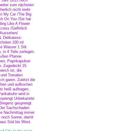
s Jahr 2015 noch
 weiter zum nächsten
herlich nicht mehr
 In My Car /The Big
sh On You /Sie hat
ding Like A Flower
ccess /Gefhrlich
s Aussehen/
L Delikatess-
schoten 100 ml
se Wasser 1 Stk
in 4 Teile zerlegen.
ro
ßen Pfanne
men, Paprikapulver
n. Zugedeckt 15
eich ist, die
n und Tomaten
h garen. Zuletzt die
chen und aufkochen
ts heiß auftragen.
arikahuhn wird in
esprengt Unbekannte
 Bregenz gesprengt.
. Der Sachschaden
ute Nachmittag immer
e noch Sonne, damit
d aus Süd bis West.