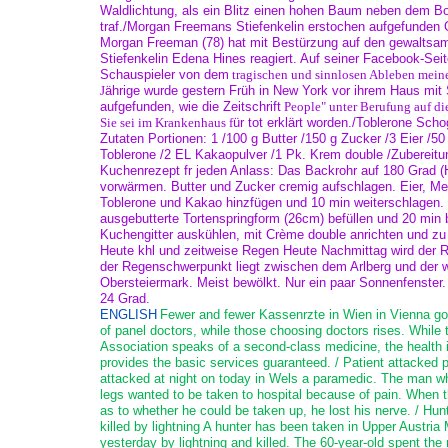
Waldlichtung, als ein Blitz einen hohen Baum neben dem B
traf./Morgan Freemans Stiefenkelin erstochen aufgefunden 
Morgan Freeman (78) hat mit Bestürzung auf den gewaltsa
Stiefenkelin Edena Hines reagiert. Auf seiner Facebook-Sei
Schauspieler von dem
tragischen und sinnlosen Ableben meine
J
ährige wurde gestern Früh in New York vor ihrem Haus mit
aufgefunden, wie die Zeitschrift
People" unter Berufung auf die
Sie sei im Krankenhaus f
ür tot erklärt worden./Toblerone Sch
Zutaten Portionen: 1 /100 g Butter /150 g Zucker /3 Eier /50
Toblerone /2 EL Kakaopulver /1 Pk. Krem double /Zubereitun
Kuchenrezept fr jeden Anlass: Das Backrohr auf 180 Grad (H
vorwärmen. Butter und Zucker cremig aufschlagen. Eier, M
Toblerone und Kakao hinzfügen und 10 min weiterschlagen.
ausgebutterte Tortenspringform (26cm) befüllen und 20 min 
Kuchengitter auskühlen, mit Crème double anrichten und zu 
Heute khl und zeitweise Regen Heute Nachmittag wird der 
der Regenschwerpunkt liegt zwischen dem Arlberg und der 
Obersteiermark. Meist bewölkt. Nur ein paar Sonnenfenster.
24 Grad.
ENGLISH
Fewer and fewer Kassenrzte in Wien in Vienna g
of panel doctors, while those choosing doctors rises. While
Association speaks of a second-class medicine, the health 
provides the basic services guaranteed. / Patient attacked 
attacked at night on today in Wels a paramedic. The man w
legs wanted to be taken to hospital because of pain. When 
as to whether he could be taken up, he lost his nerve. / Hun
killed by lightning A hunter has been taken in Upper Austria 
yesterday by lightning and killed. The 60-year-old spent the 