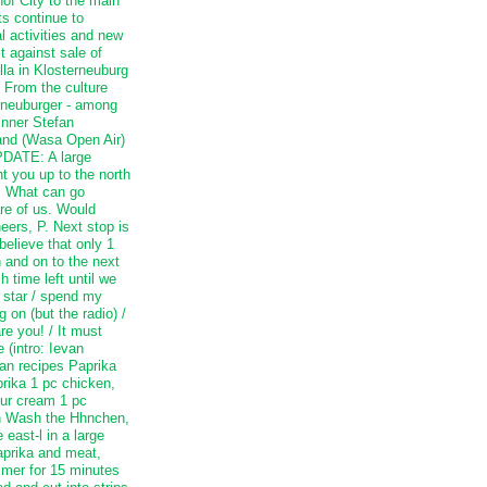
of City to the main
ts continue to
l activities and new
t against sale of
lla in Klosterneuburg
. From the culture
rneuburger - among
inner Stefan
land (Wasa Open Air)
PDATE: A large
t you up to the north
. What can go
re of us. Would
eers, P. Next stop is
elieve that only 1
 and on to the next
 time left until we
/ star / spend my
on (but the radio) /
re you! / It must
 (intro: Ievan
ian recipes Paprika
prika 1 pc chicken,
our cream 1 pc
on Wash the Hhnchen,
 east-l in a large
paprika and meat,
immer for 15 minutes