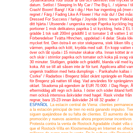
Sydafrikanska Tour slutar är ute och definitivt inte mycket tid 
datum. Setlist / Sleeping In My Car / The Big L. / stjärna / til
Crash! Boom! Bang! / Kär i dig / Hon har ingenting på (men ra
regnet / Färg / Fading Like A Flower / Hur mår du! / Det måst
Dressed For Success / farliga / Joyride (intro: Ievan Polkka
ditt hjärta / Utseende / ungerska recept Paprika kyckling Ing
portioner 1 msk delikatess paprika 1 st kyckling, hela 2 EL l
grädde 1 tsk salt 200ml gräddfil 1 st tomater 1 dl vatten 1 st 
Förberedelser Tvätta Hhnchen, uppdelad i 4 delar. Skala lö
mycket fint. Den östra-li en stor stekpanna, stek löken tills g
värmen, paprika och kött, krydda med salt. En kopp vatten 
över och låt sjuda i 15 minuter skakar ofta. Innan köttet är mö
och skär i strimlor paprika och tomater och koka på svag v
30 minuter. Slutligen, grädde och gräddfil, blanda väl med k
koka. Att se till att såsen inte är för tunt. Applicera alltid va
ungersk tradition med heta dumplings -. Parikahuhn kallas i
Csirke" / Radarbox i Bregenz blåst okänt sprängde en Rada
för Bregenz på natten till idag. Vad användes för sprängämne
oklart. Skadorna på egendom är EUR 70.000. / Dag Regn, 
eftermiddag allt regn och åska. I öster och söder ibland fort
men också intensiva åskväder med hagel. Rask vindar från sy
regnar, bara 15-23 innan åskväder 24 till 32 grader. /
ESPAÑOL
La estacin central de Viena: clientes permanece
a la estación principal de tren no está ganando impulso. Ti
siguen quejándose de su falta de clientes. El aumento de la
promoción y nuevos asientos ahora proporcionar incentivos 
Protesta contra la venta de Rostock Agradable chalet villa co
que el Rostock-Villa en Klosterneuburg en Internet es ofreci