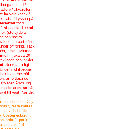
kvar tills vi vet fler
lbringa min tid /
dion) / akvareller i
e ha varit kärlek /
) / Extra / Lyssna på
redienser för 4
 1 st paprika 100 ml
lök (stora) delar
ken och hacka
yllene. Ta bort från
under omröring. Täck
rt, tillsätt tvättade
ärme i mjuka ca 20-
ycklingen och låt det
rmt. Servera Enligt
 Ungern "chilipeppar
rbox inom räckhåll
n, är fortfarande
Åskväder, Abkhlung
farande solen, så här
d till väst. När det
r fuera Bahnhof City
endas y restaurantes
s actividades de
/ Klosterneuburg :.
n jardín "- por lo
do por casi 1,8