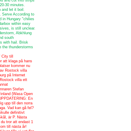
d and cut into strips
 20-30 minutes.
nd let it boil.
t. Serve According to
d in Hungary "chilies
darbox within easy
ves, is still unclear.
derstorm, Abkhlung
and south
s with hail. Brisk
re the thunderstorms
ity till
er att klaga på hans
tplatser kommer nu
 av Rostock villa
burg på Internet
Rostock villa ett
annat
innaren Stefan
 Finland (Wasa Open
ND UPPDATERING: En
g upp till den norra
haga. Vad kan gå fel?
ulle definitivt
kål, är P. Nästa
du tror att endast 1
m till nästa år!