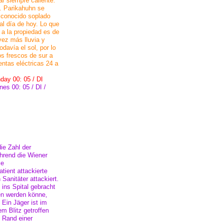
r siempre caliente.
-. Parikahuhn se
sconocido soplado
l día de hoy. Lo que
o a la propiedad es de
vez más lluvia y
davía el sol, por lo
os frescos de sur a
entas eléctricas 24 a
ay 00: 05 / DI
es 00: 05 / DI /
ie Zahl der
hrend die Wiener
ie
ient attackierte
 Sanitäter attackiert.
ins Spital gebracht
en werden könne,
 Ein Jäger ist im
em Blitz getroffen
 Rand einer