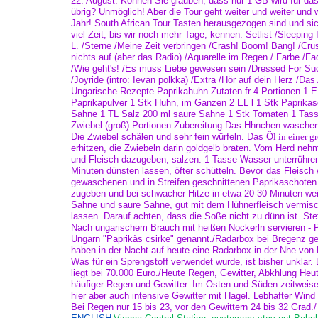
22. August. Können Sie glauben, dass nur 1 GB wird für da
übrig? Unmöglich! Aber die Tour geht weiter und weiter und
Jahr! South African Tour Tasten herausgezogen sind und sic
viel Zeit, bis wir noch mehr Tage, kennen. Setlist /Sleeping
L. /Sterne /Meine Zeit verbringen /Crash! Boom! Bang! /Cru
nichts auf (aber das Radio) /Aquarelle im Regen / Farbe /Fa
/Wie geht's! /Es muss Liebe gewesen sein /Dressed For Su
/Joyride (intro: Ievan polkka) /Extra /Hör auf dein Herz /Da
Ungarische Rezepte Paprikahuhn Zutaten fr 4 Portionen 1 E
Paprikapulver 1 Stk Huhn, im Ganzen 2 EL l 1 Stk Paprika
Sahne 1 TL Salz 200 ml saure Sahne 1 Stk Tomaten 1 Tas
Zwiebel (groß) Portionen Zubereitung Das Hhnchen waschen, 
Die Zwiebel schälen und sehr fein würfeln. Das Ö
l in einer g
erhitzen, die Zwiebeln darin goldgelb braten. Vom Herd neh
und Fleisch dazugeben, salzen. 1 Tasse Wasser unterrühre
Minuten dünsten lassen, öfter schütteln. Bevor das Fleisch w
gewaschenen und in Streifen geschnittenen Paprikaschote
zugeben und bei schwacher Hitze in etwa 20-30 Minuten weic
Sahne und saure Sahne, gut mit dem Hühnerfleisch vermis
lassen. Darauf achten, dass die Soße nicht zu dünn ist. Ste
Nach ungarischem Brauch mit heißen Nockerln servieren - P
Ungarn "Paprikàs csirke" genannt./Radarbox bei Bregenz g
haben in der Nacht auf heute eine Radarbox in der Nhe von
Was für ein Sprengstoff verwendet wurde, ist bisher unklar
liegt bei 70.000 Euro./Heute Regen, Gewitter, Abkhlung He
häufiger Regen und Gewitter. Im Osten und Süden zeitweis
hier aber auch intensive Gewitter mit Hagel. Lebhafter Win
Bei Regen nur 15 bis 23, vor den Gewittern 24 bis 32 Grad./