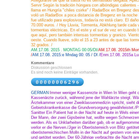
Asegurarse de que la salsa no es demasiado delgada. Aplica
Servir Según la tradición húngara con albóndigas calientes 
llama en Hungría "chiles csirke" / RadarBox en Bregenz de
voló un RadarBox a poca distancia de Bregenz en la noche a
fue utilizado para explosivos, todavía no está claro. El dañ
70.000 euros. / Hoy Lluvia, Tormenta, Abkhlung tarde cada 
tormentas eléctricas. En el este y el sur de vez en cuando to
que aquí, pero también intensas tormentas y granizo. Vient
oeste. Cuando llueve, sólo el 15 a 23 antes de que las torm
32 grados. /
AM.17.08. 2015 . MONTAG 00:05/DI/
AM.17.08. 2015th Mond
/
AM.17.08. 2015:e Mndag 00: 05 / DI /
Enm.17.08. 2015a Lun
Kommentare
Diskussion geschlossen
Es sind noch keine Einträge vorhanden.
GERMAN
Immer weniger Kassenrzte in Wien In Wien geht d
Kassenärzte zurück, während jene der Wahlärzte steigt. Wä
Ärztekammer von einer Zweiklassenmedizin spricht, sieht d
Gebietskrankenkasse die Grundversorgung gewährleistet./Pat
Sanitter Ein Patient hat in der Nacht auf heute in Wels einen
Der Mann, der zwei Gipsbeine hat, wollte wegen Schmerzen 
werden. Als es Unklarheiten darüber gab, ob er aufgenomm
verlor er die Nerven./Jger in Oberösterreich von Blitz getötet
oberösterreichischen Molln in der Nacht auf gestern von ein
und getötet worden. Der 60-Jährige verbrachte die Nacht am