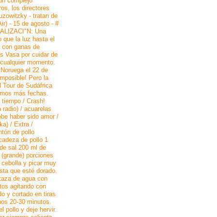
 un complejo
os, los directores
zowitzky - tratan de
r) - 15 de agosto - #
UALIZACI"N: Una
 que la luz hasta el
, con ganas de
s Vasa por cuidar de
 cualquier momento.
 Noruega el 22 de
mposible! Pero la
l Tour de Sudáfrica
amos más fechas.
i tiempo / Crash!
 radio) / acuarelas
Debe haber sido amor /
a) / Extra /
tón de pollo
cadeza de pollo 1
 de sal 200 ml de
 (grande) porciones
 cebolla y picar muy
asta que esté dorado.
 taza de agua con
utos agitando con
do y cortado en tiras
nos 20-30 minutos.
 pollo y deje hervir.