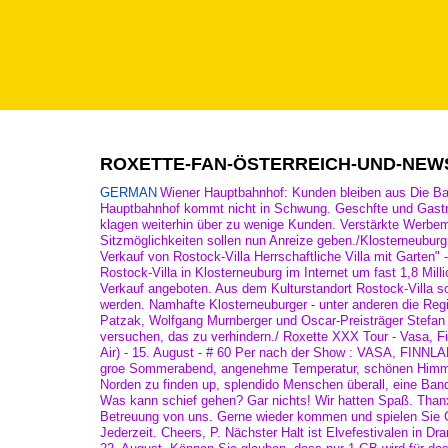
ROXETTE-FAN-ÖSTERREICH-UND-NEW
GERMAN
Wiener Hauptbahnhof: Kunden bleiben aus Die Ba
Hauptbahnhof kommt nicht in Schwung. Geschfte und Gast
klagen weiterhin über zu wenige Kunden. Verstärkte Wer
Sitzmöglichkeiten sollen nun Anreize geben./Klosterneuburg
Verkauf von Rostock-Villa Herrschaftliche Villa mit Garten" -
Rostock-Villa in Klosterneuburg im Internet um fast 1,8 Mil
Verkauf angeboten. Aus dem Kulturstandort Rostock-Villa so
werden. Namhafte Klosterneuburger - unter anderen die Reg
Patzak, Wolfgang Murnberger und Oscar-Preisträger Stefan
versuchen, das zu verhindern./ Roxette XXX Tour - Vasa, 
Air) - 15. August - # 60 Per nach der Show : VASA, FINN
groe Sommerabend, angenehme Temperatur, schönen Himme
Norden zu finden up, splendido Menschen überall, eine Band, 
Was kann schief gehen? Gar nichts! Wir hatten Spaß. Thanx
Betreuung von uns. Gerne wieder kommen und spielen Sie G
Jederzeit. Cheers, P. Nächster Halt ist Elvefestivalen in