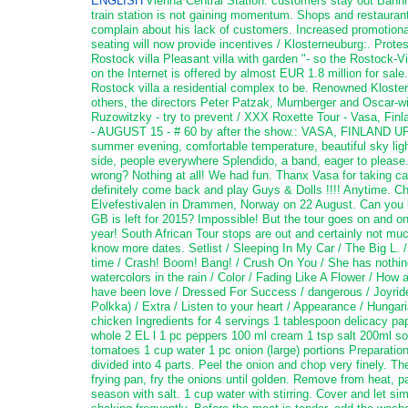
ENGLISH
Vienna Central Station: customers stay out Bahnh
train station is not gaining momentum. Shops and restauran
complain about his lack of customers. Increased promotiona
seating will now provide incentives / Klosterneuburg:. Protes
Rostock villa Pleasant villa with garden "- so the Rostock-Vi
on the Internet is offered by almost EUR 1.8 million for sale
Rostock villa a residential complex to be. Renowned Kloste
others, the directors Peter Patzak, Murnberger and Oscar-w
Ruzowitzky - try to prevent / XXX Roxette Tour - Vasa, Fin
- AUGUST 15 - # 60 by after the show.: VASA, FINLAND U
summer evening, comfortable temperature, beautiful sky ligh
side, people everywhere Splendido, a band, eager to please
wrong? Nothing at all! We had fun. Thanx Vasa for taking ca
definitely come back and play Guys & Dolls !!!! Anytime. Ch
Elvefestivalen in Drammen, Norway on 22 August. Can you b
GB is left for 2015? Impossible! But the tour goes on and on
year! South African Tour stops are out and certainly not much
know more dates. Setlist / Sleeping In My Car / The Big L. 
time / Crash! Boom! Bang! / Crush On You / She has nothing 
watercolors in the rain / Color / Fading Like A Flower / How a
have been love / Dressed For Success / dangerous / Joyride
Polkka) / Extra / Listen to your heart / Appearance / Hungar
chicken Ingredients for 4 servings 1 tablespoon delicacy pa
whole 2 EL l 1 pc peppers 100 ml cream 1 tsp salt 200ml s
tomatoes 1 cup water 1 pc onion (large) portions Preparati
divided into 4 parts. Peel the onion and chop very finely. The
frying pan, fry the onions until golden. Remove from heat, 
season with salt. 1 cup water with stirring. Cover and let s