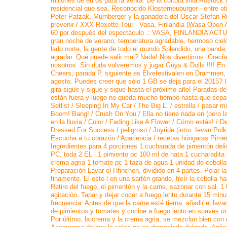
millones de euros para la venta. De la cultura villa Rostock
residencial que sea. Reconocido Klosterneuburger - entre otr
Peter Patzak, Murnberger y la ganadora del Oscar Stefan Ru
prevenir / XXX Roxette Tour - Vasa, Finlandia (Wasa Open Ai
60 por después del espectáculo .: VASA, FINLANDIA ACT
gran noche de verano, temperatura agradable, hermoso cielo
lado norte, la gente de todo el mundo Splendido, una banda
agradar. Qué puede salir mal? Nada! Nos divertimos. Gracia
nosotros. Sin duda volveremos y jugar Guys & Dolls !!!! En
Cheers, parada P. siguiente es Elvefestivalen en Drammen,
agosto. Puedes creer que sólo 1 GB se deja para el 2015? I
gira sigue y sigue y sigue hasta el próximo año! Paradas de
están fuera y luego no queda mucho tiempo hasta que sep
Setlist / Sleeping In My Car / The Big L. / estrella / pasar m
Boom! Bang! / Crush On You / Ella no tiene nada en (pero la
en la lluvia / Color / Fading Like A Flower / Cómo estás! / 
Dressed For Success / peligroso / Joyride (intro: Ievan Polkk
Escucha a tu corazón / Apariencia / recetas húngaras Pimen
Ingredientes para 4 porciones 1 cucharada de pimentón deli
PC, toda 2 EL l 1 pimiento pc 100 ml de nata 1 cucharadita
crema agria 1 tomate pc 1 taza de agua 1 unidad de cebolla
Preparación Lavar el Hhnchen, dividido en 4 partes. Pelar la
finamente. El este-l en una sartén grande, freír la cebolla h
Retire del fuego, el pimentón y la carne, sazonar con sal. 1
agitación. Tapar y dejar cocer a fuego lento durante 15 min
frecuencia. Antes de que la carne esté tierna, añadir el lava
de pimientos y tomates y cocine a fuego lento en suaves u
Por último, la crema y la crema agria, se mezclan bien con el