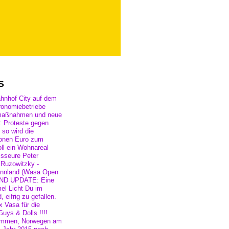
S
hnhof City auf dem
ronomiebetriebe
bemaßnahmen und neue
: Proteste gegen
 so wird die
lionen Euro zum
ll ein Wohnareal
isseure Peter
 Ruzowitzky -
Finnland (Wasa Open
LAND UPDATE: Eine
l Licht Du im
eifrig zu gefallen.
 Vasa für die
uys & Dolls !!!!
 Drammen, Norwegen am