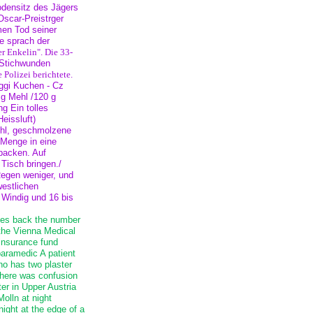
odensitz des Jägers
Oscar-Preistrger
men Tod seiner
te sprach der
r Enkelin". Die 33-
 Stichwunden
 Polizei berichtete.
oggi Kuchen - Cz
 g Mehl /120 g
g Ein tolles
eissluft)
ehl, geschmolzene
 Menge in eine
backen. Auf
Tisch bringen./
Regen weniger, und
westlichen
 Windig und 16 bis
oes back the number
 the Vienna Medical
insurance fund
paramedic A patient
ho has two plaster
there was confusion
ter in Upper Austria
Molln at night
night at the edge of a