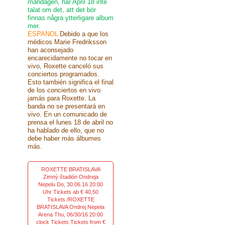
måndagen, har April 18 inte
talat om det, att det bör
finnas några ytterligare album
mer.
ESPANOL
Debido a que los
médicos Marie Fredriksson
han aconsejado
encarecidamente no tocar en
vivo, Roxette canceló sus
conciertos programados.
Esto también significa el final
de los conciertos en vivo
jamás para Roxette. La
banda no se presentará en
vivo. En un comunicado de
prensa el lunes 18 de abril no
ha hablado de ello, que no
debe haber más álbumes
más.
ROXETTE BRATISLAVA
Zimný štadión Ondreja
Nepelu Do, 30.06.16 20:00
Uhr Tickets ab € 40,50
Tickets /ROXETTE
BRATISLAVA Ondrej Nepela
Arena Thu, 06/30/16 20:00
clock Tickets Tickets from €