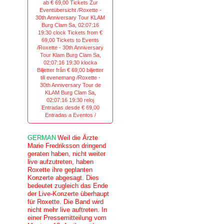
ab € 69,00 Tickets Zur
Eventübersicht /Roxette -
30th Anniversary Tour KLAM
Burg Clam Sa, 02:07:16
19:30 clock Tickets from €
69,00 Tickets to Events
/Roxette - 30th Anniversary
Tour Klam Burg Clam Sa,
02:07:16 19:30 klocka
Biljetter från € 69,00 biljetter
till evenemang /Roxette -
30th Anniversary Tour de
KLAM Burg Clam Sa,
02:07:16 19:30 reloj
Entradas desde € 69,00
Entradas a Eventos /
GERMAN
Weil die Ärzte
Marie Fredriksson dringend
geraten haben, nicht weiter
live aufzutreten, haben
Roxette ihre geplanten
Konzerte abgesagt. Dies
bedeutet zugleich das Ende
der Live-Konzerte überhaupt
für Roxette. Die Band wird
nicht mehr live auftreten. In
einer Pressemitteilung vom