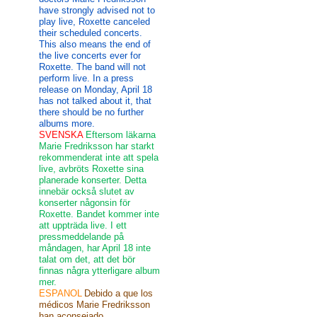
have strongly advised not to
play live, Roxette canceled
their scheduled concerts.
This also means the end of
the live concerts ever for
Roxette. The band will not
perform live. In a press
release on Monday, April 18
has not talked about it, that
there should be no further
albums more.
SVENSKA
Eftersom läkarna
Marie Fredriksson har starkt
rekommenderat inte att spela
live, avbröts Roxette sina
planerade konserter. Detta
innebär också slutet av
konserter någonsin för
Roxette. Bandet kommer inte
att uppträda live. I ett
pressmeddelande på
måndagen, har April 18 inte
talat om det, att det bör
finnas några ytterligare album
mer.
ESPANOL
Debido a que los
médicos Marie Fredriksson
han aconsejado