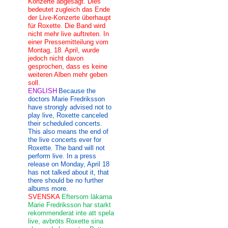
Konzerte abgesagt. Dies
bedeutet zugleich das Ende
der Live-Konzerte überhaupt
für Roxette. Die Band wird
nicht mehr live auftreten. In
einer Pressemitteilung vom
Montag, 18. April, wurde
jedoch nicht davon
gesprochen, dass es keine
weiteren Alben mehr geben
soll.
ENGLISH
Because the
doctors Marie Fredriksson
have strongly advised not to
play live, Roxette canceled
their scheduled concerts.
This also means the end of
the live concerts ever for
Roxette. The band will not
perform live. In a press
release on Monday, April 18
has not talked about it, that
there should be no further
albums more.
SVENSKA
Eftersom läkarna
Marie Fredriksson har starkt
rekommenderat inte att spela
live, avbröts Roxette sina