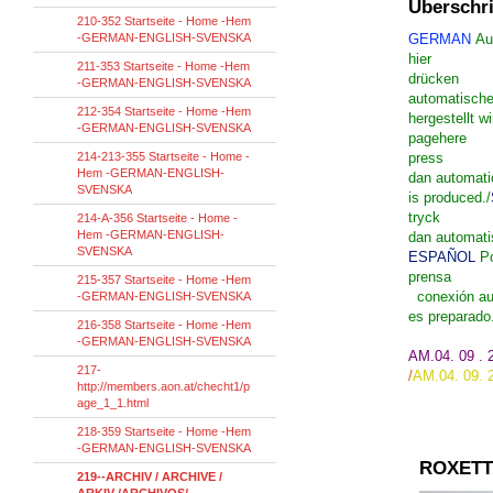
Überschri
210-352 Startseite - Home -Hem
-GERMAN-ENGLISH-SVENSKA
GERMAN
Au
hier
211-353 Startseite - Home -Hem
drücken
-GERMAN-ENGLISH-SVENSKA
automatische
212-354 Startseite - Home -Hem
hergestellt wi
-GERMAN-ENGLISH-SVENSKA
page
here
214-213-355 Startseite - Home -
press
Hem -GERMAN-ENGLISH-
dan
automati
SVENSKA
is
produced
./
tryck
214-A-356 Startseite - Home -
Hem -GERMAN-ENGLISH-
dan
automati
SVENSKA
ESPAÑOL
P
prensa
215-357 Startseite - Home -Hem
conexión a
-GERMAN-ENGLISH-SVENSKA
es
preparado
216-358 Startseite - Home -Hem
-GERMAN-ENGLISH-SVENSKA
AM.04. 09 .
217-
/
AM.04
.
09.
http://members.aon.at/checht1/p
age_1_1.html
218-359 Startseite - Home -Hem
-GERMAN-ENGLISH-SVENSKA
ROXETT
219--ARCHIV / ARCHIVE /