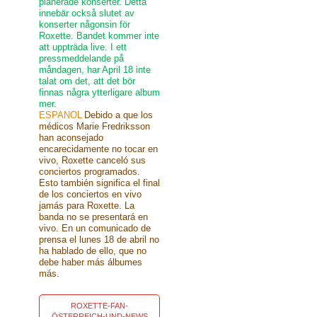
planerade konserter. Detta
innebär också slutet av
konserter någonsin för
Roxette. Bandet kommer inte
att uppträda live. I ett
pressmeddelande på
måndagen, har April 18 inte
talat om det, att det bör
finnas några ytterligare album
mer.
ESPANOL
Debido a que los
médicos Marie Fredriksson
han aconsejado
encarecidamente no tocar en
vivo, Roxette canceló sus
conciertos programados.
Esto también significa el final
de los conciertos en vivo
jamás para Roxette. La
banda no se presentará en
vivo. En un comunicado de
prensa el lunes 18 de abril no
ha hablado de ello, que no
debe haber más álbumes
más.
ROXETTE-FAN-
ÖSTERREICH-UND-NEWS