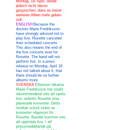
Montag, 18. April, wurde
jedoch nicht davon
gesprochen, dass es keine
weiteren Alben mehr geben
soll.
ENGLISH
Because the
doctors Marie Fredriksson
have strongly advised not to
play live, Roxette canceled
their scheduled concerts.
This also means the end of
the live concerts ever for
Roxette. The band will not
perform live. In a press
release on Monday, April 18
has not talked about it, that
there should be no further
albums more.
SVENSKA
Eftersom läkarna
Marie Fredriksson har starkt
rekommenderat inte att spela
live, avbröts Roxette sina
planerade konserter. Detta
innebär också slutet av
konserter någonsin för
Roxette. Bandet kommer inte
att uppträda live. I ett
pressmeddelande på