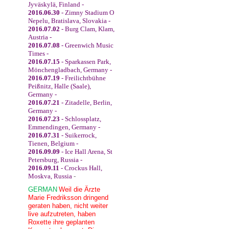
Jyväskylä, Finland -
2016.06.30
- Zimny Stadium O
Nepelu, Bratislava, Slovakia -
2016.07.02
- Burg Clam, Klam,
Austria -
2016.07.08
- Greenwich Music
Times -
2016.07.15
- Sparkassen Park,
Mönchengladbach, Germany -
2016.07.19
- Freilichtbühne
Peißnitz, Halle (Saale),
Germany -
2016.07.21
- Zitadelle, Berlin,
Germany -
2016.07.23
- Schlossplatz,
Emmendingen, Germany -
2016.07.31
- Suikerrock,
Tienen, Belgium -
2016.09.09
- Ice Hall Arena, St
Petersburg, Russia -
2016.09.11
- Crockus Hall,
Moskva, Russia
-
GERMAN
Weil die Ärzte
Marie Fredriksson dringend
geraten haben, nicht weiter
live aufzutreten, haben
Roxette ihre geplanten