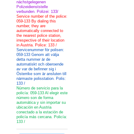
nächstgelegenen
Polizeidienststelle
verbunden. Polizei: 133/
Service number of the police:
059-133 By dialing this
number, they are
automatically connected to
the nearest police station,
irrespective of their location
in Austria. Police: 133 /
Servicenummer för polisen:
059-133 Genom att välja
detta nummer är de
automatiskt och oberoende
av var de befinner sig i
Österrike som är ansluten till
närmaste polisstation. Polis:
133 /
Número de servicio para la
policía: 059-133 Al elegir este
número son de forma
automática y sin importar su
ubicación en Austria
conectado a la estación de
policía más cercana. Policía:
133 /