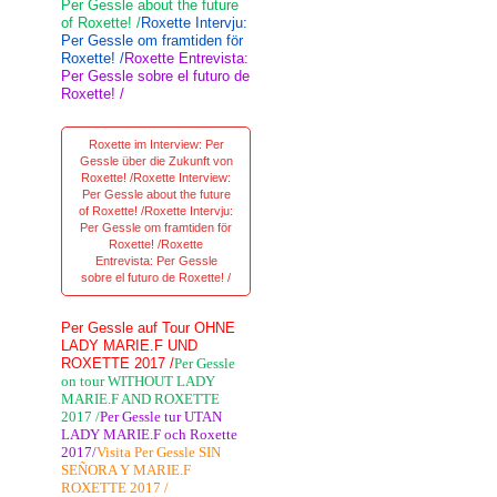
Per Gessle about the future
of Roxette! /
Roxette Intervju:
Per Gessle om framtiden för
Roxette! /
Roxette Entrevista:
Per Gessle sobre el futuro de
Roxette! /
Roxette im Interview: Per
Gessle über die Zukunft von
Roxette! /Roxette Interview:
Per Gessle about the future
of Roxette! /Roxette Intervju:
Per Gessle om framtiden för
Roxette! /Roxette
Entrevista: Per Gessle
sobre el futuro de Roxette! /
Per Gessle auf Tour OHNE
LADY MARIE.F UND
ROXETTE 2017 /
Per Gessle
on tour WITHOUT LADY
MARIE.F AND ROXETTE
2017 /
Per Gessle tur UTAN
LADY MARIE.F och Roxette
2017/
Visita Per Gessle SIN
SEÑORA Y MARIE.F
ROXETTE 2017 /