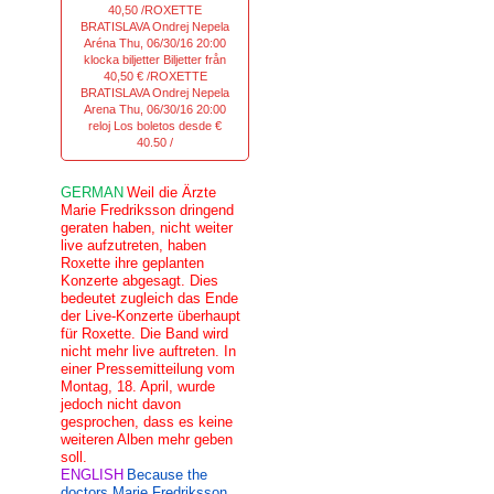
40,50 /ROXETTE
BRATISLAVA Ondrej Nepela
Aréna Thu, 06/30/16 20:00
klocka biljetter Biljetter från
40,50 € /ROXETTE
BRATISLAVA Ondrej Nepela
Arena Thu, 06/30/16 20:00
reloj Los boletos desde €
40.50 /
GERMAN
Weil die Ärzte
Marie Fredriksson dringend
geraten haben, nicht weiter
live aufzutreten, haben
Roxette ihre geplanten
Konzerte abgesagt. Dies
bedeutet zugleich das Ende
der Live-Konzerte überhaupt
für Roxette. Die Band wird
nicht mehr live auftreten. In
einer Pressemitteilung vom
Montag, 18. April, wurde
jedoch nicht davon
gesprochen, dass es keine
weiteren Alben mehr geben
soll.
ENGLISH
Because the
doctors Marie Fredriksson