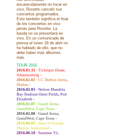
encarecidamente no tocar en
vivo, Roxette canceló sus
conciertos programados.
Esto también significa el final
de los conciertos en vivo
jamás para Roxette. La
banda no se presentará en
vivo. En un comunicado de
prensa el lunes 18 de abril no
ha hablado de ello, que no
debe haber más álbumes
más.
TOUR 2016
2016.01.31
- Ticketpro Dome,
Johannesburg -
2016.02.02
- CC Durban Arena,
Durban -
2016.02.05
- Nelson Mandela
Bay Stadium Outer Fields, Port
Elizabeth -
2016.02.07
- Grand Arena,
GrandWest, Cape Town -
2016.02.08
- Grand Arena,
GrandWest, Cape Town -
2016.06.03
- Stars of Sounds,
Murten, Switzerland -
2016.06.18
- Sataman Yö,