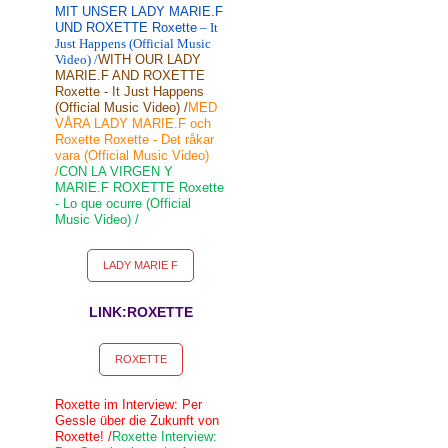
MIT UNSER LADY MARIE.F
UND ROXETTE Roxette
– It
Just Happens (Official Music
Video) /
WITH OUR LADY
MARIE.F AND ROXETTE
Roxette - It Just Happens
(Official Music Video) /
MED
VÅRA LADY MARIE.F och
Roxette Roxette - Det råkar
vara (Official Music Video)
/
CON LA VIRGEN Y
MARIE.F ROXETTE Roxette
- Lo que ocurre (Official
Music Video) /
LADY MARIE F
LINK:ROXETTE
ROXETTE
Roxette im Interview: Per
Gessle über die Zukunft von
Roxette! /
Roxette Interview: