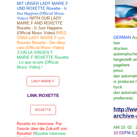
MIT UNSER LADY MARIE.F
UND ROXETTE Roxette
– It
Just Happens (Official Music
Video) /
WITH OUR LADY
MARIE.F AND ROXETTE
Roxette - It Just Happens
(Official Music Video) /
MED
GERMAN
Au
VÅRA LADY MARIE.F och
Roxette Roxette - Det råkar
hier
vara (Official Music Video)
drücken
/
CON LA VIRGEN Y
automatische
MARIE.F ROXETTE Roxette
hergestellt wi
- Lo que ocurre (Official
page
here
Music Video) /
press
dan
automati
LADY MARIE F
is
produced
./
tryck
dan
automati
LINK:ROXETTE
produceras
.
http://w
ROXETTE
archive-
Roxette im Interview: Per
AM.15. 02 .
Gessle über die Zukunft von
10:03
/
PM.
0,
Roxette! /
Roxette Interview: