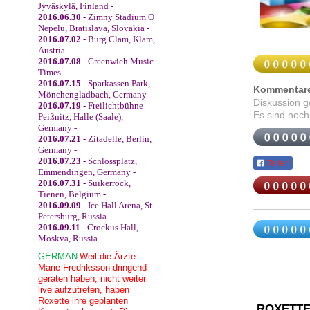
Jyväskylä, Finland -
2016.06.30
- Zimny Stadium O
Nepelu, Bratislava, Slovakia -
2016.07.02
- Burg Clam, Klam,
Austria -
2016.07.08
- Greenwich Music
Times -
2016.07.15
- Sparkassen Park,
Kommentar
Mönchengladbach, Germany -
Diskussion 
2016.07.19
- Freilichtbühne
Es sind noch
Peißnitz, Halle (Saale),
Germany -
2016.07.21
- Zitadelle, Berlin,
Germany -
2016.07.23
- Schlossplatz,
Teilen
Emmendingen, Germany -
2016.07.31
- Suikerrock,
Tienen, Belgium -
2016.09.09
- Ice Hall Arena, St
Petersburg, Russia -
2016.09.11
- Crockus Hall,
Moskva, Russia
-
GERMAN
Weil die Ärzte
Marie Fredriksson dringend
geraten haben, nicht weiter
live aufzutreten, haben
Roxette ihre geplanten
ROXETTE