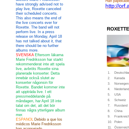
Han påpekade
have strongly advised not to
http://or
play live, Roxette canceled
their scheduled concerts.
This also means the end of
the live concerts ever for
Roxette. The band will not
ROXETTE
perform live. In a press
release on Monday, April 18
has not talked about it, that
there should be no further
albums more.
SVENSKA
Eftersom läkarna
Marie Fredriksson har starkt
rekommenderat inte att spela
live, avbröts Roxette sina
1.
Deutschla
planerade konserter. Detta
innebär också slutet av
2.
Kanada
konserter någonsin för
3.
Norwegen
Roxette. Bandet kommer inte
4.
Niederlan
att uppträda live. I ett
5.
USA
pressmeddelande på
6.
Schweiz
måndagen, har April 18 inte
talat om det, att det bör
7.
Russland
finnas några ytterligare album
8.
China
mer.
9.
Frankreic
ESPANOL
Debido a que los
10.
Polen
médicos Marie Fredriksson
11.
Österreic
han aconsejado