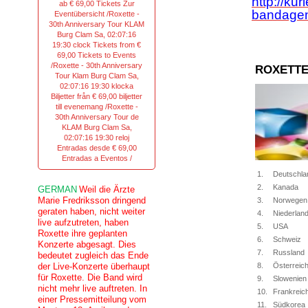
http://kur
ab € 69,00 Tickets Zur
bandagen
Eventübersicht /Roxette -
30th Anniversary Tour KLAM
Burg Clam Sa, 02:07:16
19:30 clock Tickets from €
69,00 Tickets to Events
/Roxette - 30th Anniversary
ROXETTE
Tour Klam Burg Clam Sa,
02:07:16 19:30 klocka
Biljetter från € 69,00 biljetter
till evenemang /Roxette -
30th Anniversary Tour de
KLAM Burg Clam Sa,
02:07:16 19:30 reloj
Entradas desde € 69,00
Entradas a Eventos /
1.
Deutschla
2.
Kanada
GERMAN
Weil die Ärzte
Marie Fredriksson dringend
3.
Norwegen
geraten haben, nicht weiter
4.
Niederlan
live aufzutreten, haben
5.
USA
Roxette ihre geplanten
6.
Schweiz
Konzerte abgesagt. Dies
7.
Russland
bedeutet zugleich das Ende
der Live-Konzerte überhaupt
8.
Österreic
für Roxette. Die Band wird
9.
Slowenien
nicht mehr live auftreten. In
10.
Frankreic
einer Pressemitteilung vom
11.
Südkorea