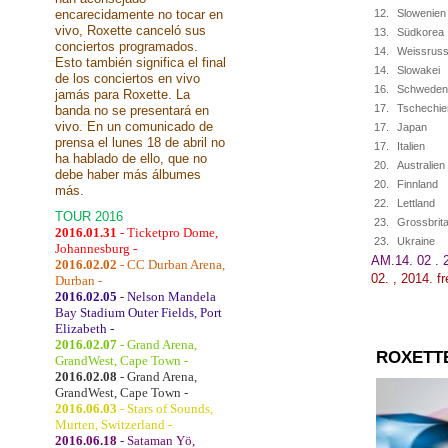
encarecidamente no tocar en
12.
Slowenien
vivo, Roxette canceló sus
13.
Südkorea
conciertos programados.
14.
Weissruss
Esto también significa el final
14.
Slowakei
de los conciertos en vivo
16.
Schweden
jamás para Roxette. La
17.
Tschechie
banda no se presentará en
vivo. En un comunicado de
17.
Japan
prensa el lunes 18 de abril no
17.
Italien
ha hablado de ello, que no
20.
Australien
debe haber más álbumes
20.
Finnland
más.
22.
Lettland
TOUR 2016
23.
Grossbrit
2016.01.31
- Ticketpro Dome,
23.
Ukraine
Johannesburg -
AM.14. 02 . 
2016.02.02
- CC Durban Arena,
02
.
,
2014.
f
Durban -
2016.02.05
- Nelson Mandela
Bay Stadium Outer Fields, Port
Elizabeth -
2016.02.07
- Grand Arena,
ROXETT
GrandWest, Cape Town -
2016.02.08
- Grand Arena,
GrandWest, Cape Town -
2016.06.03
- Stars of Sounds,
Murten, Switzerland -
2016.06.18
- Sataman Yö,