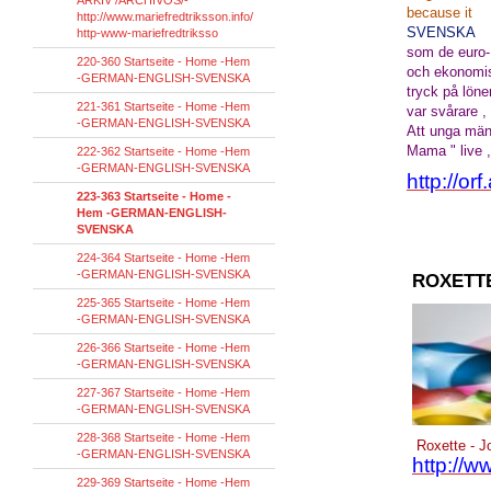
ARKIV /ARCHIVOS/-
because it
http://www.mariefredtriksson.info/
SVENSK
http-www-mariefredtriksso
som de euro- 
220-360 Startseite - Home -Hem
och ekonomisk
-GERMAN-ENGLISH-SVENSKA
tryck på löne
221-361 Startseite - Home -Hem
var svårare ,
-GERMAN-ENGLISH-SVENSKA
Att unga männ
Mama " live , 
222-362 Startseite - Home -Hem
-GERMAN-ENGLISH-SVENSKA
http://or
223-363 Startseite - Home -
Hem -GERMAN-ENGLISH-
SVENSKA
224-364 Startseite - Home -Hem
-GERMAN-ENGLISH-SVENSKA
ROXETT
225-365 Startseite - Home -Hem
-GERMAN-ENGLISH-SVENSKA
226-366 Startseite - Home -Hem
-GERMAN-ENGLISH-SVENSKA
227-367 Startseite - Home -Hem
-GERMAN-ENGLISH-SVENSKA
228-368 Startseite - Home -Hem
Roxette - Jo
-GERMAN-ENGLISH-SVENSKA
http://
229-369 Startseite - Home -Hem