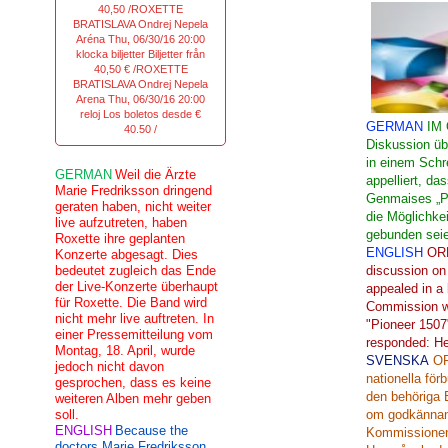
40,50 /ROXETTE
BRATISLAVA Ondrej Nepela
Aréna Thu, 06/30/16 20:00
klocka biljetter Biljetter från
40,50 € /ROXETTE
BRATISLAVA Ondrej Nepela
Arena Thu, 06/30/16 20:00
reloj Los boletos desde €
GERMAN
IM
40.50 /
Diskussion üb
in einem Sch
GERMAN
Weil die Ärzte
appelliert, d
Marie Fredriksson dringend
Genmaises „P
geraten haben, nicht weiter
die Möglichkei
live aufzutreten, haben
gebunden sei
Roxette ihre geplanten
ENGLISH
OR
Konzerte abgesagt. Dies
bedeutet zugleich das Ende
discussion on
der Live-Konzerte überhaupt
appealed
in
a 
für Roxette. Die Band wird
Commission
nicht mehr live auftreten. In
"Pioneer
1507
einer Pressemitteilung vom
responded
:
H
Montag, 18. April, wurde
SVENSKA
O
jedoch nicht davon
nationella för
gesprochen, dass es keine
den behöriga
weiteren Alben mehr geben
soll.
om godkänna
ENGLISH
Because the
Kommissione
doctors Marie Fredriksson