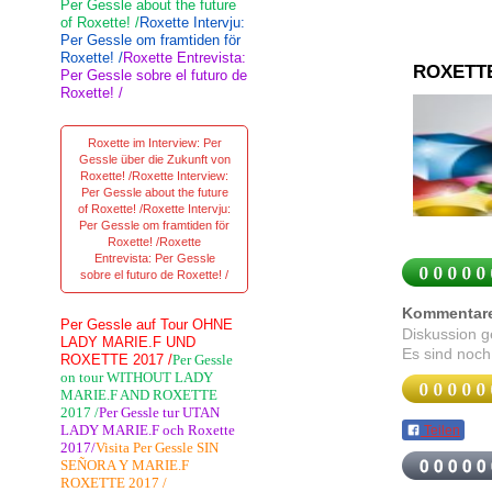
Per Gessle about the future
of Roxette! /
Roxette Intervju:
Per Gessle om framtiden för
Roxette! /
Roxette Entrevista:
ROXETT
Per Gessle sobre el futuro de
Roxette! /
Roxette im Interview: Per
Gessle über die Zukunft von
Roxette! /Roxette Interview:
Per Gessle about the future
of Roxette! /Roxette Intervju:
Per Gessle om framtiden för
Roxette! /Roxette
Entrevista: Per Gessle
sobre el futuro de Roxette! /
Kommentar
Per Gessle auf Tour OHNE
Diskussion 
LADY MARIE.F UND
Es sind noch
ROXETTE 2017 /
Per Gessle
on tour WITHOUT LADY
MARIE.F AND ROXETTE
2017 /
Per Gessle tur UTAN
LADY MARIE.F och Roxette
Teilen
2017/
Visita Per Gessle SIN
SEÑORA Y MARIE.F
ROXETTE 2017 /