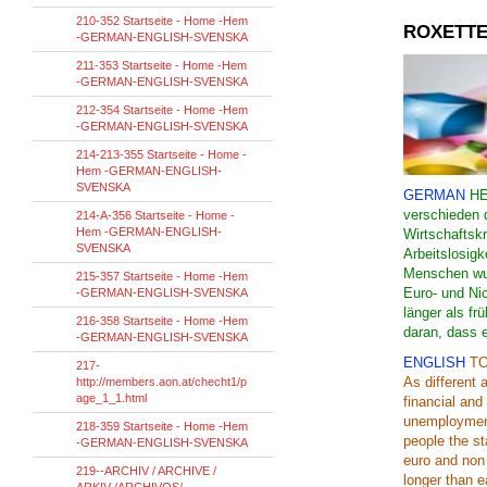
210-352 Startseite - Home -Hem
ROXETTE
-GERMAN-ENGLISH-SVENSKA
211-353 Startseite - Home -Hem
-GERMAN-ENGLISH-SVENSKA
212-354 Startseite - Home -Hem
-GERMAN-ENGLISH-SVENSKA
214-213-355 Startseite - Home -
Hem -GERMAN-ENGLISH-
SVENSKA
GERMAN
HE
verschieden 
214-A-356 Startseite - Home -
Hem -GERMAN-ENGLISH-
Wirtschaftsk
SVENSKA
Arbeitslosigk
Menschen wurd
215-357 Startseite - Home -Hem
Euro- und Ni
-GERMAN-ENGLISH-SVENSKA
länger als fr
216-358 Startseite - Home -Hem
daran, das
-GERMAN-ENGLISH-SVENSKA
ENGLISH
TO
217-
As different 
http://members.aon.at/checht1/p
age_1_1.html
financial and
unemployment
218-359 Startseite - Home -Hem
people the st
-GERMAN-ENGLISH-SVENSKA
euro and non 
219--ARCHIV / ARCHIVE /
longer than ea