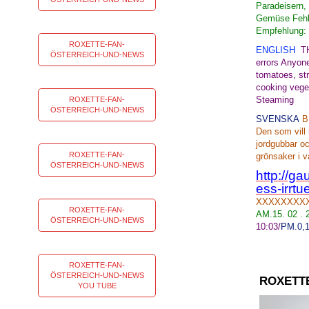
Paradeisern,
Gemüse Fehle
Empfeh
ROXETTE-FAN-
ENGLISH
T
ÖSTERREICH-UND-NEWS
errors
Anyone
tomatoes
, s
cooking
vege
Stea
ROXETTE-FAN-
ÖSTERREICH-UND-NEWS
SVENSKA
B
Den som vill
jordgubbar o
ROXETTE-FAN-
grönsaker
i
v
ÖSTERREICH-UND-NEWS
http://ga
ess-irrt
XXXXXXXX
ROXETTE-FAN-
AM.15. 02 .
ÖSTERREICH-UND-NEWS
10:03
/
PM.
0,
ROXETTE-FAN-
ÖSTERREICH-UND-NEWS
ROXETT
YOU TUBE