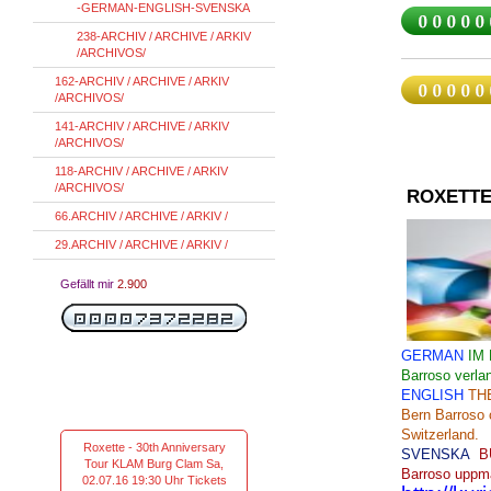
-GERMAN-ENGLISH-SVENSKA
238-ARCHIV / ARCHIVE / ARKIV
/ARCHIVOS/
162-ARCHIV / ARCHIVE / ARKIV
/ARCHIVOS/
141-ARCHIV / ARCHIVE / ARKIV
/ARCHIVOS/
118-ARCHIV / ARCHIVE / ARKIV
/ARCHIVOS/
ROXETTE
66.ARCHIV / ARCHIVE / ARKIV /
29.ARCHIV / ARCHIVE / ARKIV /
Gefällt mir
2.900
GERMAN
IM
Barroso verla
ENGLISH
TH
Bern
Barroso
Switzerland.
Roxette - 30th Anniversary
SVENSKA
B
Tour KLAM Burg Clam Sa,
Barroso
uppma
02.07.16 19:30 Uhr Tickets