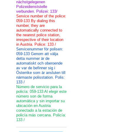
nächstgelegenen
Polizeidienststelle
verbunden. Polizei: 133/
Service number of the police:
059-133 By dialing this
number, they are
automatically connected to
the nearest police station,
irrespective of their location
in Austria. Police: 133 /
Servicenummer för polisen:
059-133 Genom att välja
detta nummer är de
automatiskt och oberoende
av var de befinner sig i
Österrike som är ansluten till
närmaste polisstation. Polis:
133 /
Número de servicio para la
policía: 059-133 Al elegir este
número son de forma
automática y sin importar su
ubicación en Austria
conectado a la estación de
policía más cercana. Policía:
133 /