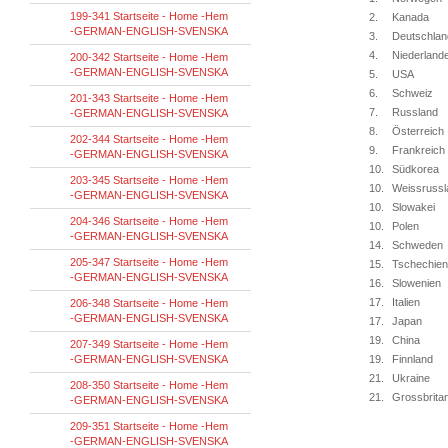
199-341 Startseite - Home -Hem
2.
Kanada
-GERMAN-ENGLISH-SVENSKA
3.
Deutschlan
4.
Niederland
200-342 Startseite - Home -Hem
-GERMAN-ENGLISH-SVENSKA
5.
USA
6.
Schweiz
201-343 Startseite - Home -Hem
7.
Russland
-GERMAN-ENGLISH-SVENSKA
8.
Österreich
202-344 Startseite - Home -Hem
9.
Frankreich
-GERMAN-ENGLISH-SVENSKA
10.
Südkorea
203-345 Startseite - Home -Hem
10.
Weissrussl
-GERMAN-ENGLISH-SVENSKA
10.
Slowakei
204-346 Startseite - Home -Hem
10.
Polen
-GERMAN-ENGLISH-SVENSKA
14.
Schweden
205-347 Startseite - Home -Hem
15.
Tschechien
-GERMAN-ENGLISH-SVENSKA
16.
Slowenien
17.
Italien
206-348 Startseite - Home -Hem
-GERMAN-ENGLISH-SVENSKA
17.
Japan
19.
China
207-349 Startseite - Home -Hem
-GERMAN-ENGLISH-SVENSKA
19.
Finnland
21.
Ukraine
208-350 Startseite - Home -Hem
21.
Grossbrita
-GERMAN-ENGLISH-SVENSKA
209-351 Startseite - Home -Hem
-GERMAN-ENGLISH-SVENSKA