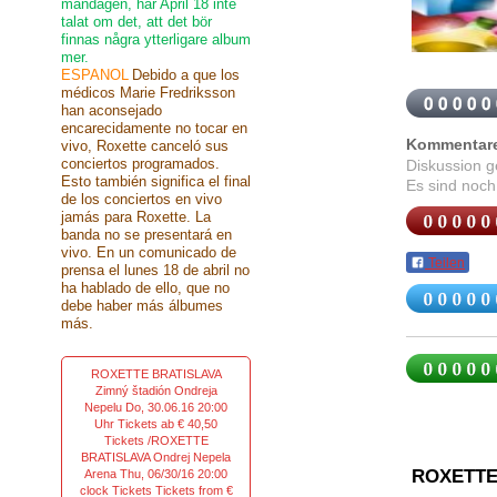
måndagen, har April 18 inte
talat om det, att det bör
finnas några ytterligare album
mer.
ESPANOL
Debido a que los
médicos Marie Fredriksson
han aconsejado
encarecidamente no tocar en
Kommentar
vivo, Roxette canceló sus
conciertos programados.
Diskussion 
Esto también significa el final
Es sind noch
de los conciertos en vivo
jamás para Roxette. La
banda no se presentará en
vivo. En un comunicado de
Teilen
prensa el lunes 18 de abril no
ha hablado de ello, que no
debe haber más álbumes
más.
ROXETTE BRATISLAVA
Zimný štadión Ondreja
Nepelu Do, 30.06.16 20:00
Uhr Tickets ab € 40,50
Tickets /ROXETTE
BRATISLAVA Ondrej Nepela
ROXETTE
Arena Thu, 06/30/16 20:00
clock Tickets Tickets from €