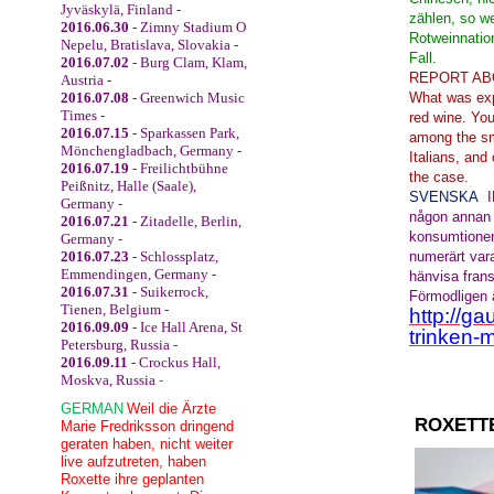
Jyväskylä, Finland -
zählen, so we
2016.06.30
- Zimny Stadium O
Rotweinnation
Nepelu, Bratislava, Slovakia -
F
2016.07.02
- Burg Clam, Klam,
REPORT
AB
Austria -
2016.07.08
- Greenwich Music
What
was ex
Times -
red wine
.
You
2016.07.15
- Sparkassen Park,
among the
s
Mönchengladbach, Germany -
Italians
, and
2016.07.19
- Freilichtbühne
the
case.
Peißnitz, Halle (Saale),
SVENSKA
Germany -
någon annan
2016.07.21
- Zitadelle, Berlin,
konsumtione
Germany -
2016.07.23
- Schlossplatz,
numerärt
var
Emmendingen, Germany -
hänvisa
fran
2016.07.31
- Suikerrock,
Förmodligen
Tienen, Belgium -
http://ga
2016.09.09
- Ice Hall Arena, St
trinken-
Petersburg, Russia -
2016.09.11
- Crockus Hall,
Moskva, Russia
-
GERMAN
Weil die Ärzte
ROXETT
Marie Fredriksson dringend
geraten haben, nicht weiter
live aufzutreten, haben
Roxette ihre geplanten