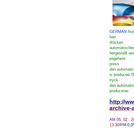
GERMAN
Aus
hier
drücken
automatisches
hergestellt wir
page
here
press
dan
automatic
is
produced
./
tryck
dan
automati
produceras
.
http://w
archive-
AM.05. 02 . 
13:30
/
PM.
0,0