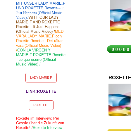
MIT UNSER LADY MARIE.F
UND ROXETTE Roxette
– It
Just Happens (Official Music
Video) /
WITH OUR LADY
MARIE.F AND ROXETTE
Roxette - It Just Happens
(Official Music Video) /
MED
VÅRA LADY MARIE.F och
Roxette Roxette - Det råkar
vara (Official Music Video)
/
CON LA VIRGEN Y
MARIE.F ROXETTE Roxette
- Lo que ocurre (Official
Music Video) /
ROXETTE
LADY MARIE F
LINK:ROXETTE
ROXETTE
Roxette im Interview: Per
Gessle über die Zukunft von
Roxette! /
Roxette Interview: