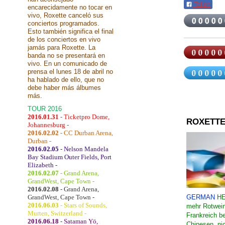
Teilen
encarecidamente no tocar en
vivo, Roxette canceló sus
conciertos programados.
Esto también significa el final
de los conciertos en vivo
jamás para Roxette. La
banda no se presentará en
vivo. En un comunicado de
prensa el lunes 18 de abril no
ha hablado de ello, que no
debe haber más álbumes
más.
TOUR 2016
2016.01.31
- Ticketpro Dome,
ROXETTE
Johannesburg -
2016.02.02
- CC Durban Arena,
Durban -
2016.02.05
- Nelson Mandela
Bay Stadium Outer Fields, Port
Elizabeth -
2016.02.07
- Grand Arena,
GrandWest, Cape Town -
2016.02.08
- Grand Arena,
GrandWest, Cape Town -
GERMAN
HE
2016.06.03
- Stars of Sounds,
mehr Rotwein 
Murten, Switzerland -
Frankreich b
2016.06.18
- Sataman Yö,
Chinesen, ni