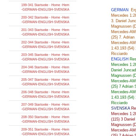
199-341 Startseite - Home -Hem
-GERMAN-ENGLISH-SVENSKA
GERMAN
Er
Mercedes 1:28
200-342 Startseite - Home -Hem
3. Daniel Jun
-GERMAN-ENGLISH-SVENSKA
Magnussen (D
201-343 Startseite - Home -Hem
Mercedes-AMG 
-GERMAN-ENGLISH-SVENSKA
(25) 7. Adrian
202-344 Startseite - Home -Hem
Mercedes-AMG
-GERMAN-ENGLISH-SVENSKA
1:43.193 (54)
Ricciardo
203-345 Startseite - Home -Hem
ENGLISH
Res
-GERMAN-ENGLISH-SVENSKA
Mercedes
1:2
204-346 Startseite - Home -Hem
Daniel
Juncade
-GERMAN-ENGLISH-SVENSKA
Magnussen
(
205-347 Startseite - Home -Hem
Mercedes-A
-GERMAN-ENGLISH-SVENSKA
(25
) 7
Adrian
Mercedes-A
206-348 Startseite - Home -Hem
-GERMAN-ENGLISH-SVENSKA
1:43.193
(54
)
Ricciardo
207-349 Startseite - Home -Hem
SVENSKA
Re
-GERMAN-ENGLISH-SVENSKA
Mercedes
1:2
208-350 Startseite - Home -Hem
(
115)
3
Daniel
-GERMAN-ENGLISH-SVENSKA
Magnussen
(
209-351 Startseite - Home -Hem
Mercedes
-
A
-GERMAN-ENGLISH-SVENSKA
(
25)
7
Adrian