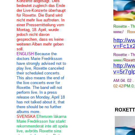
Konzerte abgesagt. Dies
bedeutet zugleich das Ende
der Live-Konzerte überhaupt
für Roxette. Die Band wird
nicht mehr live auftreten. In
einer Pressemitteilung vom
Roxette - T
Montag, 18. April, wurde
www./
Roxe
jedoch nicht davon
gesprochen, dass es keine
http://
weiteren Alben mehr geben
v=Fc1x
soll.
ENGLISH
Because the
Roxette - T
doctors Marie Fredriksson
www./
Roxet
have strongly advised not to
http://
play live, Roxette canceled
v=5r7g
their scheduled concerts.
This also means the end of
AM.04. 02 .
the live concerts ever for
02:42
/
PM.
0
Roxette. The band will not
perform live. In a press
release on Monday, April 18
has not talked about it, that
there should be no further
ROXETT
albums more.
SVENSKA
Eftersom läkarna
Marie Fredriksson har starkt
rekommenderat inte att spela
live, avbröts Roxette sina