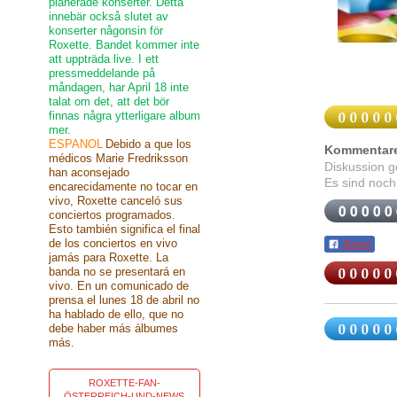
planerade konserter. Detta
innebär också slutet av
konserter någonsin för
Roxette. Bandet kommer inte
att uppträda live. I ett
pressmeddelande på
måndagen, har April 18 inte
talat om det, att det bör
finnas några ytterligare album
mer.
ESPANOL
Debido a que los
Kommentar
médicos Marie Fredriksson
Diskussion 
han aconsejado
Es sind noch
encarecidamente no tocar en
vivo, Roxette canceló sus
conciertos programados.
Esto también significa el final
de los conciertos en vivo
Teilen
jamás para Roxette. La
banda no se presentará en
vivo. En un comunicado de
prensa el lunes 18 de abril no
ha hablado de ello, que no
debe haber más álbumes
más.
ROXETTE-FAN-
ÖSTERREICH-UND-NEWS