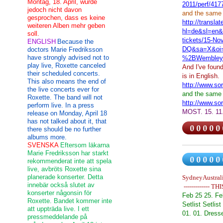
Montag, 18. April, wurde
2011/perf/417
jedoch nicht davon
and the same 
gesprochen, dass es keine
http://translat
weiteren Alben mehr geben
hl=de&sl=en&u
soll.
tickets/15-N
ENGLISH
Because the
DQ&sa=X&oi=
doctors Marie Fredriksson
have strongly advised not to
%2BWembley
play live, Roxette canceled
And I've foun
their scheduled concerts.
is in English.
This also means the end of
http://www.sor
the live concerts ever for
and the same 
Roxette. The band will not
http://www.sor
perform live. In a press
MOST. 15. 11
release on Monday, April 18
has not talked about it, that
there should be no further
albums more.
SVENSKA
Eftersom läkarna
Marie Fredriksson har starkt
rekommenderat inte att spela
live, avbröts Roxette sina
planerade konserter. Detta
SydneyAustral
innebär också slutet av
------------- TH
konserter någonsin för
Feb 25 25. Fe
Roxette. Bandet kommer inte
Setlist Setlist
att uppträda live. I ett
01. 01. Dress
pressmeddelande på