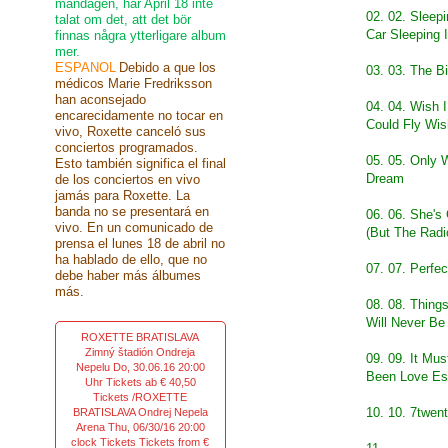
måndagen, har April 18 inte
02. 02. Sleep
talat om det, att det bör
Car Sleeping 
finnas några ytterligare album
mer.
ESPANOL
Debido a que los
03. 03. The B
médicos Marie Fredriksson
han aconsejado
04. 04. Wish I
encarecidamente no tocar en
Could Fly Wis
vivo, Roxette canceló sus
conciertos programados.
05. 05. Only
Esto también significa el final
Dream
de los conciertos en vivo
jamás para Roxette. La
banda no se presentará en
06. 06. She's 
vivo. En un comunicado de
(But The Radi
prensa el lunes 18 de abril no
ha hablado de ello, que no
07. 07. Perfe
debe haber más álbumes
más.
08. 08. Thing
Will Never B
ROXETTE BRATISLAVA
Zimný štadión Ondreja
09. 09. It Mu
Nepelu Do, 30.06.16 20:00
Been Love Es
Uhr Tickets ab € 40,50
Tickets /ROXETTE
10. 10. 7twen
BRATISLAVA Ondrej Nepela
Arena Thu, 06/30/16 20:00
clock Tickets Tickets from €