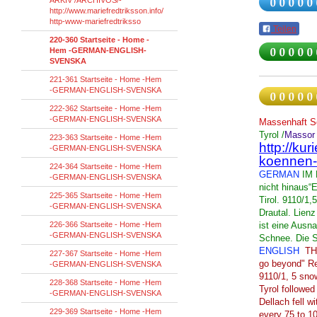
ARKIV /ARCHIVOS/-
http://www.mariefredtriksson.info/
http-www-mariefredtriksso
Teilen
220-360 Startseite - Home -
Hem -GERMAN-ENGLISH-
SVENSKA
221-361 Startseite - Home -Hem
-GERMAN-ENGLISH-SVENSKA
222-362 Startseite - Home -Hem
-GERMAN-ENGLISH-SVENSKA
Massenhaft Sc
Tyrol
/
Massor
223-363 Startseite - Home -Hem
http://ku
-GERMAN-ENGLISH-SVENSKA
koennen-
224-364 Startseite - Home -Hem
GERMAN
IM 
-GERMAN-ENGLISH-SVENSKA
nicht hinaus“E
225-365 Startseite - Home -Hem
Tirol. 9110/1
-GERMAN-ENGLISH-SVENSKA
Drautal. Lienz
226-366 Startseite - Home -Hem
ist eine Ausn
-GERMAN-ENGLISH-SVENSKA
Schnee. Die St
ENGLISH
T
227-367 Startseite - Home -Hem
go beyond
"
Re
-GERMAN-ENGLISH-SVENSKA
9110/1
, 5
sno
228-368 Startseite - Home -Hem
Tyrol
followed
-GERMAN-ENGLISH-SVENSKA
Dellach
fell
wi
229-369 Startseite - Home -Hem
every 75
to 1