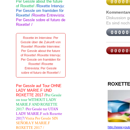
Per Gessle about the future
of Roxette! /
Roxette Intervju:
Per Gessle om framtiden för
Kommentar
Roxette! /
Roxette Entrevista:
Diskussion 
Per Gessle sobre el futuro de
Es sind noch
Roxette! /
Roxette im Interview: Per
Gessle über die Zukunft von
Roxette! /Roxette Interview:
Per Gessle about the future
of Roxette! /Roxette Intervju:
Per Gessle om framtiden för
Roxette! /Roxette
Entrevista: Per Gessle
sobre el futuro de Roxette! /
ROXETTE
Per Gessle auf Tour OHNE
LADY MARIE.F UND
ROXETTE 2017 /
Per Gessle
on tour WITHOUT LADY
MARIE.F AND ROXETTE
2017 /
Per Gessle tur UTAN
LADY MARIE.F och Roxette
2017/
Visita Per Gessle SIN
SEÑORA Y MARIE.F
ROXETTE 2017 /
http://www.yo