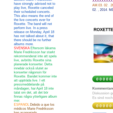
XXXXXXXXX
have strongly advised not to
AM.03. 02 . 
play live, Roxette canceled
02
.
,
2014.
Må
their scheduled concerts.
This also means the end of
the live concerts ever for
Roxette. The band will not
perform live. In a press
ROXETTE
release on Monday, April 18
has not talked about it, that
there should be no further
albums more.
SVENSKA
Eftersom läkarna
Marie Fredriksson har starkt
rekommenderat inte att spela
live, avbröts Roxette sina
planerade konserter. Detta
innebär också slutet av
konserter någonsin för
Roxette. Bandet kommer inte
att uppträda live. I ett
pressmeddelande på
Kommentar
måndagen, har April 18 inte
talat om det, att det bör
Diskussion 
finnas några ytterligare album
Es sind noch
mer.
ESPANOL
Debido a que los
médicos Marie Fredriksson
han aconsejado