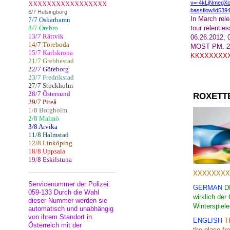
v=-4kLjNmegX
XXXXXXXXXXXXXXXXX
bassflow/id539
6/7 Helsingborg
In March rele
7/7 Oskarhamn
8/7 Örebro
tour relentles
13/7 Rättvik
06.26.2012, 0
14/7 Töreboda
MOST PM. 27
15/7 Karlskrona
KKXXXXXX
21/7 Grebbestad
22/7 Göteborg
23/7 Fredrikstad
27/7 Stockholm
28/7 Östersund
ROXETT
29/7 Piteå
1/8 Borgholm
2/8 Malmö
3/8 Arvika
11/8 Halmstad
12/8 Linköping
18/8 Uppsala
19/8 Eskilstuna
XXXXXXXX
Servicenummer der Polizei:
GERMAN
D
059-133 Durch die Wahl
wirklich der
dieser Nummer werden sie
Winterspiele
automatisch und unabhängig
von ihrem Standort in
ENGLISH
T
Österreich mit der
the
place fr