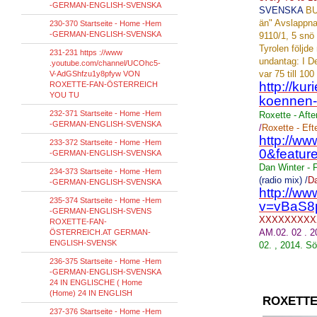
-GERMAN-ENGLISH-SVENSKA
SVENSKA
B
än
"
Avslappn
230-370 Startseite - Home -Hem
-GERMAN-ENGLISH-SVENSKA
9110/1
,
5
snö
Tyrolen
följde
231-231 https ://www
undantag
:
I
De
.youtube.com/channel/UCOhc5-
var
75 till 100
V-AdGShfzu1y8pfyw VON
http://ku
ROXETTE-FAN-ÖSTERREICH
YOU TU
koennen-
232-371 Startseite - Home -Hem
Roxette - Aft
-GERMAN-ENGLISH-SVENSKA
/
Roxette
-
Eft
http://w
233-372 Startseite - Home -Hem
0&featu
-GERMAN-ENGLISH-SVENSKA
Dan Winter - F
234-373 Startseite - Home -Hem
(radio
mix
)
/
D
-GERMAN-ENGLISH-SVENSKA
http://w
235-374 Startseite - Home -Hem
v=vBaS8
-GERMAN-ENGLISH-SVENS
XXXXXXXXX
ROXETTE-FAN-
AM.02. 02 . 
ÖSTERREICH.AT GERMAN-
ENGLISH-SVENSK
02
.
,
2014.
Sö
236-375 Startseite - Home -Hem
-GERMAN-ENGLISH-SVENSKA
24 IN ENGLISCHE ( Home
(Home) 24 IN ENGLISH
ROXETTE
237-376 Startseite - Home -Hem