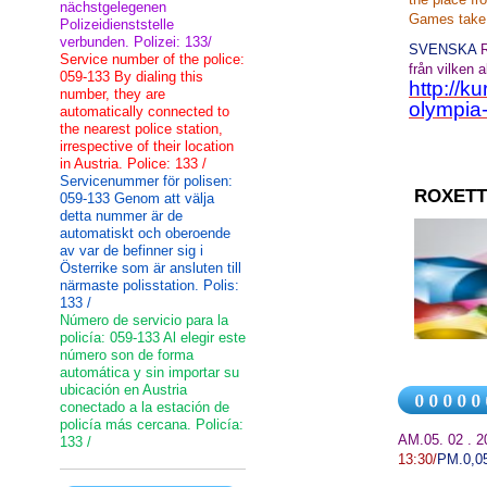
nächstgelegenen
Games
take
Polizeidienststelle
verbunden. Polizei: 133/
SVENSKA
Service number of the police:
från
vilken
a
059-133 By dialing this
http://k
number, they are
olympia
automatically connected to
the nearest police station,
irrespective of their location
in Austria. Police: 133 /
Servicenummer för polisen:
ROXETT
059-133 Genom att välja
detta nummer är de
automatiskt och oberoende
av var de befinner sig i
Österrike som är ansluten till
närmaste polisstation. Polis:
133 /
Número de servicio para la
policía: 059-133 Al elegir este
número son de forma
automática y sin importar su
ubicación en Austria
conectado a la estación de
policía más cercana. Policía:
AM.05. 02 . 
133 /
13:30
/
PM.
0,0