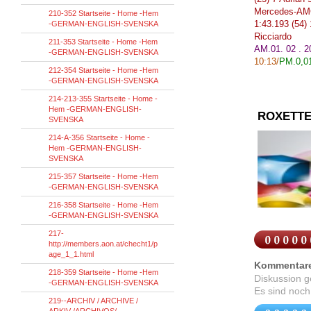
Mercedes
-
A
210-352 Startseite - Home -Hem
1:43.193
(
54)
-GERMAN-ENGLISH-SVENSKA
Ricciardo
211-353 Startseite - Home -Hem
AM.01. 02 . 
-GERMAN-ENGLISH-SVENSKA
10:13
/
PM.
0,0
212-354 Startseite - Home -Hem
-GERMAN-ENGLISH-SVENSKA
214-213-355 Startseite - Home -
Hem -GERMAN-ENGLISH-
ROXETTE
SVENSKA
214-A-356 Startseite - Home -
Hem -GERMAN-ENGLISH-
SVENSKA
215-357 Startseite - Home -Hem
-GERMAN-ENGLISH-SVENSKA
216-358 Startseite - Home -Hem
-GERMAN-ENGLISH-SVENSKA
217-
http://members.aon.at/checht1/p
age_1_1.html
Kommentar
218-359 Startseite - Home -Hem
Diskussion 
-GERMAN-ENGLISH-SVENSKA
Es sind noch
219--ARCHIV / ARCHIVE /