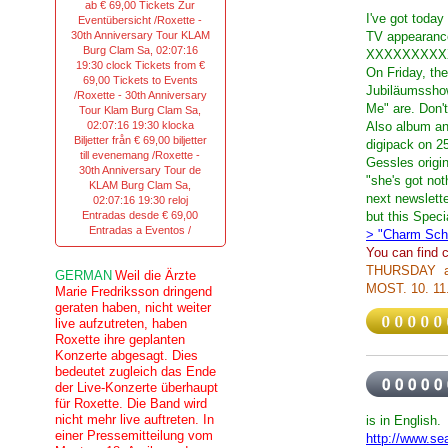
ab € 69,00 Tickets Zur
I've got today
Eventübersicht /Roxette -
30th Anniversary Tour KLAM
TV appearanc
Burg Clam Sa, 02:07:16
XXXXXXXXX
19:30 clock Tickets from €
On Friday, th
69,00 Tickets to Events
Jubiläumsshow"
/Roxette - 30th Anniversary
Me" are. Don'
Tour Klam Burg Clam Sa,
02:07:16 19:30 klocka
Also album and
Biljetter från € 69,00 biljetter
digipack on 25
till evenemang /Roxette -
Gessles origi
30th Anniversary Tour de
"she's got not
KLAM Burg Clam Sa,
next newslette
02:07:16 19:30 reloj
Entradas desde € 69,00
but this Speci
Entradas a Eventos /
> "Charm Scho
You can find 
THURSDAY 
GERMAN
Weil die Ärzte
MOST. 10. 11
Marie Fredriksson dringend
geraten haben, nicht weiter
live aufzutreten, haben
Roxette ihre geplanten
Konzerte abgesagt. Dies
bedeutet zugleich das Ende
der Live-Konzerte überhaupt
für Roxette. Die Band wird
nicht mehr live auftreten. In
is in English.
einer Pressemitteilung vom
http://www.se