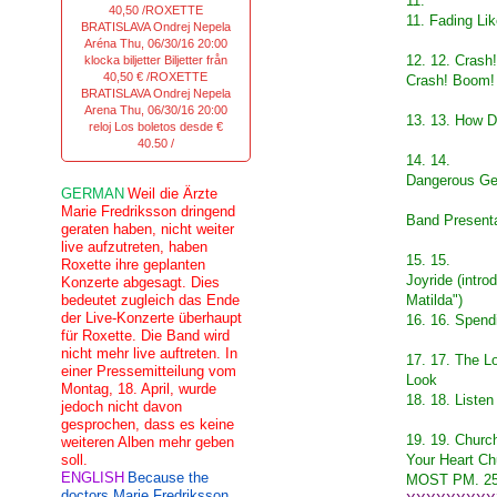
11.
40,50 /ROXETTE
11. Fading Li
BRATISLAVA Ondrej Nepela
Aréna Thu, 06/30/16 20:00
12. 12. Cras
klocka biljetter Biljetter från
40,50 € /ROXETTE
Crash! Boom!
BRATISLAVA Ondrej Nepela
Arena Thu, 06/30/16 20:00
13. 13. How 
reloj Los boletos desde €
40.50 /
14. 14.
Dangerous Gef
GERMAN
Weil die Ärzte
Marie Fredriksson dringend
Band Presenta
geraten haben, nicht weiter
live aufzutreten, haben
15. 15.
Roxette ihre geplanten
Joyride (intro
Konzerte abgesagt. Dies
bedeutet zugleich das Ende
Matilda")
der Live-Konzerte überhaupt
16. 16. Spen
für Roxette. Die Band wird
nicht mehr live auftreten. In
17. 17. The L
einer Pressemitteilung vom
Look
Montag, 18. April, wurde
18. 18. Listen
jedoch nicht davon
gesprochen, dass es keine
19. 19. Churc
weiteren Alben mehr geben
soll.
Your Heart Ch
ENGLISH
Because the
MOST PM. 25t
doctors Marie Fredriksson