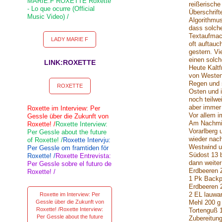
MARIE.F ROXETTE Roxette
reißerische
- Lo que ocurre (Official
Überschrift
Music Video) /
Algorithmus
dass solche
Textaufmac
LADY MARIE F
oft auftauc
gestern. Vi
einen solch
LINK:ROXETTE
Heute Kalt
von Westen 
Regen und 
ROXETTE
Osten und 
noch teilwe
aber immer
Roxette im Interview: Per
Vor allem i
Gessle über die Zukunft von
Am Nachmit
Roxette! /
Roxette Interview:
Vorarlberg 
Per Gessle about the future
wieder nach
of Roxette! /
Roxette Intervju:
Westwind u
Per Gessle om framtiden för
Südost 13 
Roxette! /
Roxette Entrevista:
dann weite
Per Gessle sobre el futuro de
Erdbeeren Z
Roxette! /
1 Pk Backpu
Erdbeeren 
2 EL lauwa
Roxette im Interview: Per
Gessle über die Zukunft von
Mehl 200 g
Roxette! /Roxette Interview:
Tortenguß 1
Per Gessle about the future
Zubereitung