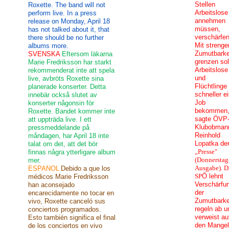
Stellen
Roxette. The band will not
Arbeitslose
perform live. In a press
annehmen
release on Monday, April 18
müssen,
has not talked about it, that
verschärfen
there should be no further
Mit strenge
albums more.
Zumutbarke
SVENSKA
Eftersom läkarna
grenzen sol
Marie Fredriksson har starkt
Arbeitslose
rekommenderat inte att spela
und
live, avbröts Roxette sina
Flüchtlinge
planerade konserter. Detta
schneller e
innebär också slutet av
Job
konserter någonsin för
bekommen
Roxette. Bandet kommer inte
sagte ÖVP
att uppträda live. I ett
Klubobman
pressmeddelande på
Reinhold
måndagen, har April 18 inte
Lopatka de
talat om det, att det bör
„Presse"
finnas några ytterligare album
(Donnerstag
mer.
Ausgabe). D
ESPANOL
Debido a que los
SP
Ö lehnt
médicos Marie Fredriksson
Verschärfu
han aconsejado
der
encarecidamente no tocar en
Zumutbarke
vivo, Roxette canceló sus
regeln ab u
conciertos programados.
verweist au
Esto también significa el final
den Mangel
de los conciertos en vivo