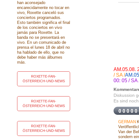
han aconsejado
encarecidamente no tocar en
vivo, Roxette canceló sus
conciertos programados.
Esto también significa el final
de los conciertos en vivo
jamás para Roxette. La
banda no se presentará en
vivo. En un comunicado de
prensa el lunes 18 de abril no
ha hablado de ello, que no
debe haber más álbumes
más.
AM.05.08. 
/ SA /
AM.05.
ROXETTE-FAN-
00: 05 / SA 
ÖSTERREICH-UND-NEWS
Kommentar
Diskussion 
Es sind noch
ROXETTE-FAN-
ÖSTERREICH-UND-NEWS
GERMAN
K
ROXETTE-FAN-
Veröffentli
ÖSTERREICH-UND-NEWS
Van der Bel
sondern ein