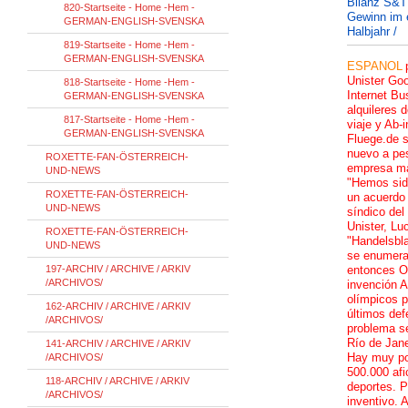
Bilanz S&T 
820-Startseite - Home -Hem -
Gewinn im 
GERMAN-ENGLISH-SVENSKA
Halbjahr /
819-Startseite - Home -Hem -
GERMAN-ENGLISH-SVENSKA
ESPANOL
Unister Go
818-Startseite - Home -Hem -
Internet Bu
GERMAN-ENGLISH-SVENSKA
alquileres 
817-Startseite - Home -Hem -
viaje y Ab-
GERMAN-ENGLISH-SVENSKA
Fluege.de 
nuevo a pes
ROXETTE-FAN-ÖSTERREICH-
empresa ma
UND-NEWS
"Hemos sid
ROXETTE-FAN-ÖSTERREICH-
un acuerdo 
UND-NEWS
síndico del
Unister, Lu
ROXETTE-FAN-ÖSTERREICH-
"Handelsbla
UND-NEWS
se enumeran
197-ARCHIV / ARCHIVE / ARKIV
entonces Ol
/ARCHIVOS/
invención A
olímpicos p
162-ARCHIV / ARCHIVE / ARKIV
últimos def
/ARCHIVOS/
problema s
Río de Jane
141-ARCHIV / ARCHIVE / ARKIV
Hay muy po
/ARCHIVOS/
500.000 afi
118-ARCHIV / ARCHIVE / ARKIV
deportes. P
/ARCHIVOS/
inventivo. 