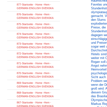
Räumlichkei
Favelas un
877-Startseite - Home -Hem -
Stundenhot
GERMAN-ENGLISH-SVENSKA
olympiataug
876-Startseite - Home -Hem -
gemacht. Vo
GERMAN-ENGLISH-SVENSKA
den Slums
explodierte
875-Startseite - Home -Hem -
Preise, die
GERMAN-ENGLISH-SVENSKA
Stundenhot
874-Startseite - Home -Hem -
dagegen we
GERMAN-ENGLISH-SVENSKA
einschlägig
und Preisen
873-Startseite - Home -Hem -
sogar weit 
GERMAN-ENGLISH-SVENSKA
Durchschnit
872-Startseite - Home -Hem -
Hotels sind
GERMAN-ENGLISH-SVENSKA
weiter mit 
Rogan soll 
871-Startseite - Home -Hem -
Angst neh
GERMAN-ENGLISH-SVENSKA
Heimvortei
psychologi
870-Startseite - Home -Hem -
GERMAN-ENGLISH-SVENSKA
Sicht auch
Problem we
869-Startseite - Home -Hem -
wenn der D
GERMAN-ENGLISH-SVENSKA
groß wird. 
diesem Gru
868-Startseite - Home -Hem -
das Brasili
GERMAN-ENGLISH-SVENSKA
Olympisch
867-Startseite - Home -Hem -
Markus Rog
GERMAN-ENGLISH-SVENSKA