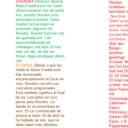
SVENSKA
Eftersom läkarna
Oktober
Marie Fredriksson har starkt
schließen,
rekommenderat inte att spela
berichtete d
live, avbröts Roxette sina
„New York
planerade konserter. Detta
Times" geste
innebär också slutet av
und dann H
konserter någonsin för
Sonne, einz
Roxette. Bandet kommer inte
Gewitter He
att uppträda live. I ett
viel Sonne.
pressmeddelande på
Über den
måndagen, har April 18 inte
Bergen
talat om det, att det bör
einzelne
finnas några ytterligare album
gewittrige
mer.
Schauer. W
ESPANOL
Debido a que los
aus Ost bis
médicos Marie Fredriksson
Süd und 25
han aconsejado
31, im Ost
encarecidamente no tocar en
33 Grad un
vivo, Roxette canceló sus
schwül. un
conciertos programados.
dann Pasta
Esto también significa el final
mit
de los conciertos en vivo
Grünsparge
jamás para Roxette. La
Carbonara
banda no se presentará en
Sauce
vivo. En un comunicado de
Portion(en)
prensa el lunes 18 de abril no
Zutaten 30
ha hablado de ello, que no
Pasta, z.B.
debe haber más álbumes
Pappardell