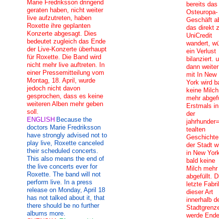
Marie Fredriksson dringend
bereits das
geraten haben, nicht weiter
Osteuropa-
live aufzutreten, haben
Geschäft a
Roxette ihre geplanten
das direkt 
Konzerte abgesagt. Dies
UniCredit
bedeutet zugleich das Ende
wandert, w
der Live-Konzerte überhaupt
ein Verlust
für Roxette. Die Band wird
bilanziert. 
nicht mehr live auftreten. In
dann weiter
einer Pressemitteilung vom
mit In New
Montag, 18. April, wurde
York wird b
jedoch nicht davon
keine Milch
gesprochen, dass es keine
mehr abgefü
weiteren Alben mehr geben
Erstmals in
soll.
der
ENGLISH
Because the
jahrhunder
doctors Marie Fredriksson
tealten
have strongly advised not to
Geschichte
play live, Roxette canceled
der Stadt w
their scheduled concerts.
in New Yor
This also means the end of
bald keine
the live concerts ever for
Milch mehr
Roxette. The band will not
abgefüllt. D
perform live. In a press
letzte Fabri
release on Monday, April 18
dieser Art
has not talked about it, that
innerhalb d
there should be no further
Stadtgrenz
albums more.
werde End