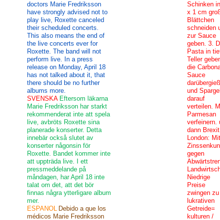
doctors Marie Fredriksson
Schinken in
have strongly advised not to
x 1 cm gro
play live, Roxette canceled
Blättchen
their scheduled concerts.
schneiden 
This also means the end of
zur Sauce
the live concerts ever for
geben. 3. D
Roxette. The band will not
Pasta in tie
perform live. In a press
Teller gebe
release on Monday, April 18
die Carbon
has not talked about it, that
Sauce
there should be no further
darübergie
albums more.
und Sparge
SVENSKA
Eftersom läkarna
darauf
Marie Fredriksson har starkt
verteilen. M
rekommenderat inte att spela
Parmesan
live, avbröts Roxette sina
verfeinern.
planerade konserter. Detta
dann Brexit
innebär också slutet av
London: Mi
konserter någonsin för
Zinssenku
Roxette. Bandet kommer inte
gegen
att uppträda live. I ett
Abwärtstre
pressmeddelande på
Landwirtsch
måndagen, har April 18 inte
Niedrige
talat om det, att det bör
Preise
finnas några ytterligare album
zwingen zu
mer.
lukrativen
ESPANOL
Debido a que los
Getreide=
médicos Marie Fredriksson
kulturen /