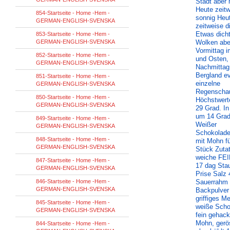
Stadt aber 
Heute zeit
854-Startseite - Home -Hem -
sonnig Heu
GERMAN-ENGLISH-SVENSKA
zeitweise d
Etwas dich
853-Startseite - Home -Hem -
GERMAN-ENGLISH-SVENSKA
Wolken ab
Vormittag 
852-Startseite - Home -Hem -
und Osten,
GERMAN-ENGLISH-SVENSKA
Nachmittag
Bergland ev
851-Startseite - Home -Hem -
einzelne
GERMAN-ENGLISH-SVENSKA
Regenschau
850-Startseite - Home -Hem -
Höchstwerte
GERMAN-ENGLISH-SVENSKA
29 Grad. I
um 14 Grad
849-Startseite - Home -Hem -
Weißer
GERMAN-ENGLISH-SVENSKA
Schokolad
848-Startseite - Home -Hem -
mit Mohn fü
GERMAN-ENGLISH-SVENSKA
Stück Zuta
weiche FE
847-Startseite - Home -Hem -
17 dag Sta
GERMAN-ENGLISH-SVENSKA
Prise Salz 
846-Startseite - Home -Hem -
Sauerrahm 
GERMAN-ENGLISH-SVENSKA
Backpulver
griffiges M
845-Startseite - Home -Hem -
weiße Scho
GERMAN-ENGLISH-SVENSKA
fein gehack
Mohn, gerö
844-Startseite - Home -Hem -