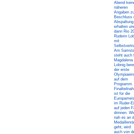
Abend kein
näheren
Angaben z
Beschluss 
Abspaltung
erhalten un
dann Rio 2
Ruderin Lo
mit
Selbstvertr
Am Samst
steht auch 
Magdalena
Lobnig bere
der erste
Olympiaein
auf dem
Programm. 
Finalteilna
ist für die
Europameis
im Ruder-E
auf jeden Fa
drinnen. Wi
nah es an d
Medaillenr
geht, wird
auch von d