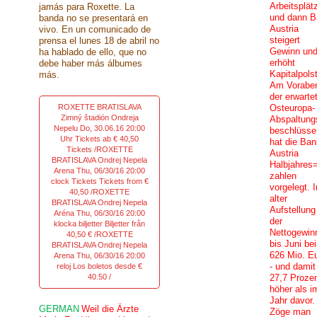
Arbeitsplät
jamás para Roxette. La
und dann B
banda no se presentará en
Austria
vivo. En un comunicado de
steigert
prensa el lunes 18 de abril no
Gewinn un
ha hablado de ello, que no
erhöht
debe haber más álbumes
Kapitalpols
más.
Am Vorabe
der erwarte
ROXETTE BRATISLAVA
Osteuropa-
Zimný štadión Ondreja
Abspaltung
Nepelu Do, 30.06.16 20:00
beschlüsse
Uhr Tickets ab € 40,50
hat die Ban
Tickets /ROXETTE
Austria
BRATISLAVA Ondrej Nepela
Halbjahres
Arena Thu, 06/30/16 20:00
zahlen
clock Tickets Tickets from €
vorgelegt. I
40,50 /ROXETTE
alter
BRATISLAVA Ondrej Nepela
Aufstellung
Aréna Thu, 06/30/16 20:00
der
klocka biljetter Biljetter från
Nettogewin
40,50 € /ROXETTE
bis Juni bei
BRATISLAVA Ondrej Nepela
626 Mio. E
Arena Thu, 06/30/16 20:00
- und dami
reloj Los boletos desde €
40.50 /
27,7 Proze
höher als i
Jahr davor.
GERMAN
Weil die Ärzte
Zöge man