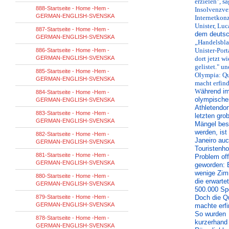
erzielen", sa
888-Startseite - Home -Hem -
Insolvenzve
GERMAN-ENGLISH-SVENSKA
Internetkon
Unister, Luc
887-Startseite - Home -Hem -
dem deuts
GERMAN-ENGLISH-SVENSKA
„Handelsblat
Unister-Port
886-Startseite - Home -Hem -
GERMAN-ENGLISH-SVENSKA
dort jetzt w
gelistet." u
885-Startseite - Home -Hem -
Olympia: Qu
GERMAN-ENGLISH-SVENSKA
macht erfind
W
ährend i
884-Startseite - Home -Hem -
olympische
GERMAN-ENGLISH-SVENSKA
Athletendor
883-Startseite - Home -Hem -
letzten gro
GERMAN-ENGLISH-SVENSKA
Mängel bese
werden, ist
882-Startseite - Home -Hem -
Janeiro auc
GERMAN-ENGLISH-SVENSKA
Touristenho
881-Startseite - Home -Hem -
Problem of
GERMAN-ENGLISH-SVENSKA
geworden: 
wenige Zim
880-Startseite - Home -Hem -
die erwarte
GERMAN-ENGLISH-SVENSKA
500.000 Sp
879-Startseite - Home -Hem -
Doch die Qu
GERMAN-ENGLISH-SVENSKA
machte erfi
So wurden
878-Startseite - Home -Hem -
kurzerhand
GERMAN-ENGLISH-SVENSKA