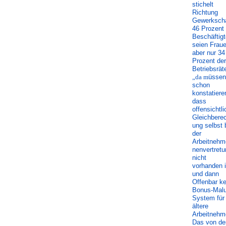
stichelt
Richtung
Gewerkscha
46 Prozent 
Beschäftig
seien Fraue
aber nur 34
Prozent der
Betriebsräte
„da m
üssen
schon
konstatiere
dass
offensichtli
Gleichbere
ung selbst 
der
Arbeitnehm
nenvertretu
nicht
vorhanden i
und dann
Offenbar ke
Bonus-Malu
System für
ältere
Arbeitnehm
Das von de