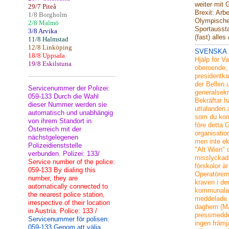
weiter mit 
29/7 Piteå
Brexit: Arbe
1/8 Borgholm
Olympische
2/8 Malmö
Sportaussta
3/8 Arvika
(fast) alles 
11/8 Halmstad
12/8 Linköping
SVENSKA
18/8 Uppsala
Hjälp för V
19/8 Eskilstuna
oberoende,
presidentk
der Bellen
Servicenummer der Polizei:
generalsekr
059-133 Durch die Wahl
Bekräftar 
dieser Nummer werden sie
uttalanden
automatisch und unabhängig
som du kom
von ihrem Standort in
före detta 
Österreich mit der
organisatio
nächstgelegenen
men inte e
Polizeidienststelle
"Alt Wien"
verbunden. Polizei: 133/
misslyckad
Service number of the police:
förskolor är
059-133 By dialing this
Operatörern
number, they are
kraven i de
automatically connected to
kommunala 
the nearest police station,
meddelade 
irrespective of their location
daghem (MA
in Austria. Police: 133 /
pressmedde
Servicenummer för polisen:
ingen främj
059-133 Genom att välja