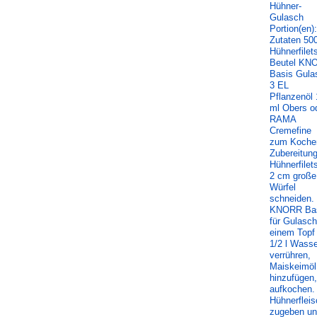
Hühner-
Gulasch
Portion(en)
Zutaten 50
Hühnerfilet
Beutel KN
Basis Gula
3 EL
Pflanzenöl
ml Obers o
RAMA
Cremefine
zum Koche
Zubereitun
Hühnerfilets
2 cm große
Würfel
schneiden. 
KNORR Ba
für Gulasch
einem Topf
1/2 l Wasse
verrühren,
Maiskeimöl
hinzufügen,
aufkochen.
Hühnerfleis
zugeben u