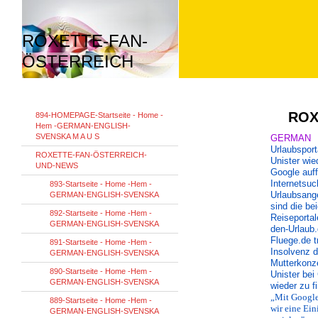
ROXETTE-FAN-
ÖSTERREICH
ROX
894-HOMEPAGE-Startseite - Home -
Hem -GERMAN-ENGLISH-
SVENSKA M A U S
GERMAN
Urlaubsport
ROXETTE-FAN-ÖSTERREICH-
Unister wie
UND-NEWS
Google auff
Internetsu
893-Startseite - Home -Hem -
Urlaubsang
GERMAN-ENGLISH-SVENSKA
sind die be
892-Startseite - Home -Hem -
Reiseportal
GERMAN-ENGLISH-SVENSKA
den-Urlaub
Fluege.de t
891-Startseite - Home -Hem -
Insolvenz 
GERMAN-ENGLISH-SVENSKA
Mutterkonz
890-Startseite - Home -Hem -
Unister bei
GERMAN-ENGLISH-SVENSKA
wieder zu f
„Mit Googl
889-Startseite - Home -Hem -
wir eine Ei
GERMAN-ENGLISH-SVENSKA