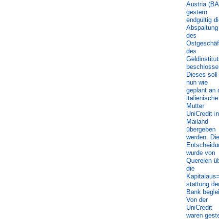
Austria (BA
gestern
endgültig d
Abspaltung
des
Ostgeschäf
des
Geldinstitu
beschlosse
Dieses soll
nun wie
geplant an 
italienische
Mutter
UniCredit in
Mailand
übergeben
werden. Di
Entscheidu
wurde von
Querelen ü
die
Kapitalaus
stattung de
Bank beglei
Von der
UniCredit
waren gest