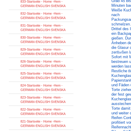
Grad 45 bis
833-Startseite - Home -Hem -
Minuten ba
GERMAN-ENGLISH-SVENSKA
Weiße Kuch
832-Startseite - Home -Hem -
nach
GERMAN-ENGLISH-SVENSKA
Packungsan
schmelzen.
831-Startseite - Home -Hem -
Drittel des 
GERMAN-ENGLISH-SVENSKA
ein Backpa
830-Startseite - Home -Hem -
gießen. Du
GERMAN-ENGLISH-SVENSKA
Anheben de
die Glasur 
829-Startseite - Home -Hem -
zer
ﬂie
ßen l
GERMAN-ENGLISH-SVENSKA
Sofort mit
bestreuen u
826-Startseite - Home -Hem -
GERMAN-ENGLISH-SVENSKA
werden lass
Restliche
ﬂ
825-Startseite - Home -Hem -
Kuchenglasu
GERMAN-ENGLISH-SVENSKA
Papierstanit
und Fäden 
824-Startseite - Home -Hem -
Torte ziehe
GERMAN-ENGLISH-SVENSKA
der fest g
823-Startseite - Home -Hem -
Kuchenglas
GERMAN-ENGLISH-SVENSKA
ausstechen
Torte damit
822-Startseite - Home -Hem -
und weiter 
GERMAN-ENGLISH-SVENSKA
Reifen Cont
821-Startseite - Home -Hem -
profitiert v
GERMAN-ENGLISH-SVENSKA
Reifennach