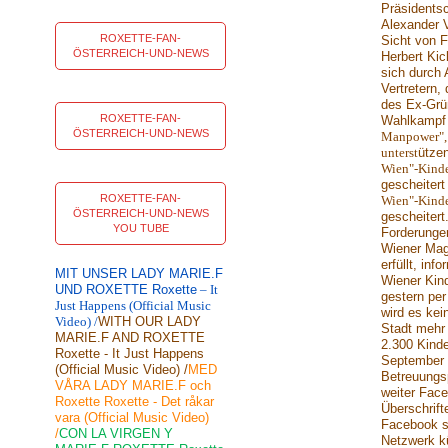
Präsidentsc
Alexander 
ROXETTE-FAN-
Sicht von 
ÖSTERREICH-UND-NEWS
Herbert Kick
sich durch
Vertretern
des Ex-Grü
ROXETTE-FAN-
Wahlkampf 
ÖSTERREICH-UND-NEWS
Manpower", a
unterst
ütze
Wien"-Kind
gescheitert
ROXETTE-FAN-
Wien"-Kind
ÖSTERREICH-UND-NEWS
gescheitert
YOU TUBE
Forderunge
Wiener Magi
erfüllt, inf
MIT UNSER LADY MARIE.F
Wiener Kin
UND ROXETTE Roxette
– It
gestern pe
Just Happens (Official Music
wird es kei
Video) /
WITH OUR LADY
Stadt mehr
MARIE.F AND ROXETTE
2.300 Kinde
Roxette - It Just Happens
September 
(Official Music Video) /
MED
Betreuungs
VÅRA LADY MARIE.F och
weiter Fac
Roxette Roxette - Det råkar
Überschrift
vara (Official Music Video)
Facebook s
/
CON LA VIRGEN Y
Netzwerk kü