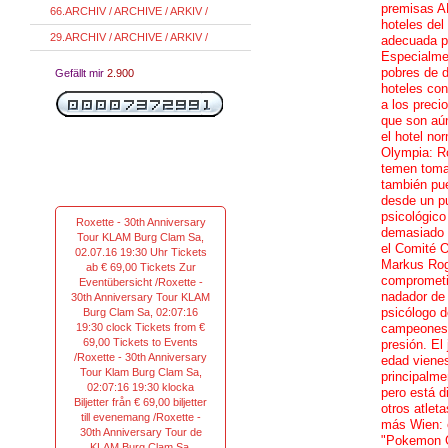
premisas A
66.ARCHIV / ARCHIVE / ARKIV /
hoteles de
29.ARCHIV / ARCHIVE / ARKIV /
adecuada p
Especialmen
pobres de d
Gefällt mir
2.900
hoteles con
a los preci
que son aú
el hotel nor
Olympia: Ro
temen toma
también pu
desde un pu
psicológico 
Roxette - 30th Anniversary
demasiado 
Tour KLAM Burg Clam Sa,
el Comité O
02.07.16 19:30 Uhr Tickets
Markus Rog
ab € 69,00 Tickets Zur
comprometi
Eventübersicht /Roxette -
nadador de
30th Anniversary Tour KLAM
psicólogo d
Burg Clam Sa, 02:07:16
19:30 clock Tickets from €
campeones 
69,00 Tickets to Events
presión. El
/Roxette - 30th Anniversary
edad viene
Tour Klam Burg Clam Sa,
principalmen
02:07:16 19:30 klocka
pero está d
Biljetter från € 69,00 biljetter
otros atlet
till evenemang /Roxette -
más Wien: 
30th Anniversary Tour de
"Pokemon G
KLAM Burg Clam Sa,