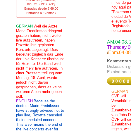
miles de pa
02:07:16 19:30 reloj
hoy aquí pa
Entradas desde € 69,00
"Pokemon G
Entradas a Eventos /
ciudad de V
el evento T
Registrada 
GERMAN
Weil die Ärzte
no se enco
Marie Fredriksson dringend
geraten haben, nicht weiter
live aufzutreten, haben
AM.04.08.
Roxette ihre geplanten
Thursday 00
Konzerte abgesagt. Dies
/
Enm.04.08.
bedeutet zugleich das Ende
der Live-Konzerte überhaupt
Kommentar
für Roxette. Die Band wird
Diskussion 
nicht mehr live auftreten. In
Es sind noch
einer Pressemitteilung vom
Montag, 18. April, wurde
jedoch nicht davon
gesprochen, dass es keine
GERMAN
weiteren Alben mehr geben
ÖVP will
soll.
Verschärfu
ENGLISH
Because the
bei
doctors Marie Fredriksson
Zumutbarke
have strongly advised not to
von Jobs D
play live, Roxette canceled
ÖVP will di
their scheduled concerts.
Zumutbarke
This also means the end of
regeln, wel
the live concerts ever for