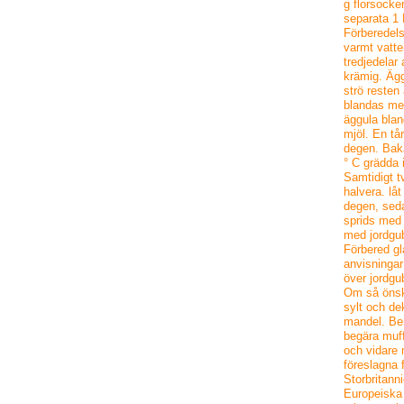
g florsocker
separata 1 
Förberedel
varmt vatte
tredjedelar
krämig. Äggv
strö resten
blandas med
äggula blan
mjöl. En tår
degen. Bak
° C grädda 
Samtidigt t
halvera. lå
degen, seda
sprids med
med jordgu
Förbered gl
anvisningar
över jordgu
Om så önsk
sylt och d
mandel. Be
begära muff
och vidare 
föreslagna
Storbritan
Europeiska