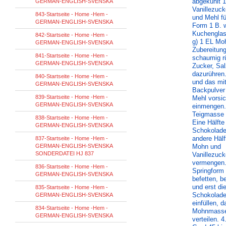
abgekühlt 
GERMAN-ENGLISH-SVENSKA
Vanillezuc
843-Startseite - Home -Hem -
und Mehl fü
GERMAN-ENGLISH-SVENSKA
Form 1 B. 
Kuchenglas
842-Startseite - Home -Hem -
g) 1 EL Mo
GERMAN-ENGLISH-SVENSKA
Zubereitun
841-Startseite - Home -Hem -
schaumig r
GERMAN-ENGLISH-SVENSKA
Zucker, Sal
dazurühren
840-Startseite - Home -Hem -
und das mi
GERMAN-ENGLISH-SVENSKA
Backpulver
839-Startseite - Home -Hem -
Mehl vorsic
GERMAN-ENGLISH-SVENSKA
einmengen.
Teigmasse 
838-Startseite - Home -Hem -
Eine Hälfte
GERMAN-ENGLISH-SVENSKA
Schokolade
andere Hälf
837-Startseite - Home -Hem -
GERMAN-ENGLISH-SVENSKA
Mohn und
SONDERDATEI HJ 837
Vanillezuck
vermengen.
836-Startseite - Home -Hem -
Springform
GERMAN-ENGLISH-SVENSKA
befetten, 
und erst di
835-Startseite - Home -Hem -
Schokolad
GERMAN-ENGLISH-SVENSKA
einfüllen, d
834-Startseite - Home -Hem -
Mohnmasse
GERMAN-ENGLISH-SVENSKA
verteilen. 4