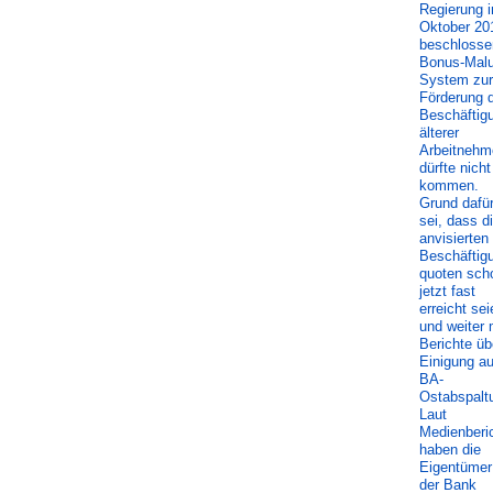
Regierung 
Oktober 20
beschlosse
Bonus-Malu
System zur
Förderung 
Beschäftig
älterer
Arbeitnehm
dürfte nicht
kommen.
Grund dafü
sei, dass d
anvisierten
Beschäftig
quoten sch
jetzt fast
erreicht sei
und weiter 
Berichte üb
Einigung au
BA-
Ostabspalt
Laut
Medienberi
haben die
Eigentümer
der Bank