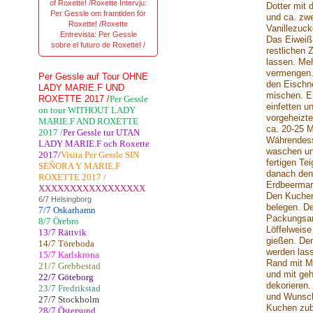
of Roxette! /Roxette Intervju:
Dotter mit
Per Gessle om framtiden för
und ca. zwe
Roxette! /Roxette
Vanillezuck
Entrevista: Per Gessle
Das Eiweiß 
sobre el futuro de Roxette! /
restlichen 
lassen. Me
vermengen.
Per Gessle auf Tour OHNE
den Eischn
LADY MARIE.F UND
mischen. Ei
ROXETTE 2017 /
Per Gessle
einfetten u
on tour WITHOUT LADY
vorgeheizt
MARIE.F AND ROXETTE
ca. 20-25 
2017 /
Per Gessle tur UTAN
Währendess
LADY MARIE.F och Roxette
waschen un
2017/
Visita Per Gessle SIN
fertigen Tei
SEÑORA Y MARIE.F
danach den
ROXETTE 2017 /
Erdbeermar
XXXXXXXXXXXXXXXXX
Den Kuchen
6/7 Helsingborg
belegen. D
7/7 Oskarhamn
Packungsan
8/7 Örebro
Löffelweise
13/7 Rättvik
gießen. Den
14/7 Töreboda
werden las
15/7 Karlskrona
Rand mit M
21/7 Grebbestad
und mit ge
22/7 Göteborg
dekorieren.
23/7 Fredrikstad
und Wunsch
27/7 Stockholm
Kuchen zub
28/7 Östersund