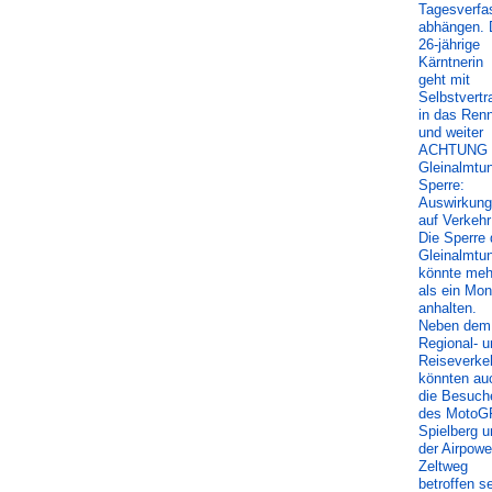
Tagesverfa
abhängen. 
26-jährige
Kärntnerin
geht mit
Selbstvertr
in das Ren
und weiter
ACHTUNG
Gleinalmtun
Sperre:
Auswirkun
auf Verkehr
Die Sperre
Gleinalmtu
könnte meh
als ein Mon
anhalten.
Neben dem
Regional- u
Reiseverke
könnten au
die Besuch
des MotoGP
Spielberg u
der Airpowe
Zeltweg
betroffen se