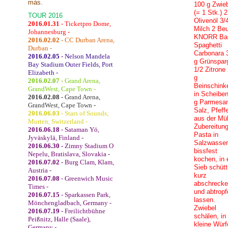
más.
100 g Zwie
(= 1 Stk.) 
TOUR 2016
Olivenöl 3/4
2016.01.31
- Ticketpro Dome,
Milch 2 Beu
Johannesburg -
KNORR Ba
2016.02.02
- CC Durban Arena,
Spaghetti
Durban -
Carbonara 
2016.02.05
- Nelson Mandela
g Grünspar
Bay Stadium Outer Fields, Port
1/2 Zitrone
Elizabeth -
g
2016.02.07
- Grand Arena,
Beinschink
GrandWest, Cape Town -
in Scheibe
2016.02.08
- Grand Arena,
g Parmesa
GrandWest, Cape Town -
Salz, Pfeff
2016.06.03
- Stars of Sounds,
aus der Mü
Murten, Switzerland -
Zubereitun
2016.06.18
- Sataman Yö,
Pasta in
Jyväskylä, Finland -
Salzwasser
2016.06.30
- Zimny Stadium O
bissfest
Nepelu, Bratislava, Slovakia -
kochen, in 
2016.07.02
- Burg Clam, Klam,
Sieb schütt
Austria -
kurz
2016.07.08
- Greenwich Music
abschreck
Times -
und abtropf
2016.07.15
- Sparkassen Park,
lassen.
Mönchengladbach, Germany -
Zwiebel
2016.07.19
- Freilichtbühne
schälen, in
Peißnitz, Halle (Saale),
kleine Würf
Germany -