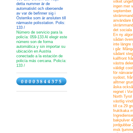
vilket unge
detta nummer är de
ingen mer v
automatiskt och oberoende
september.
av var de befinner sig i
skrämmande
Österrike som är ansluten till
användare 
närmaste polisstation. Polis:
skrämmande 
133 /
det sociala
Número de servicio para la
En ny algori
policía: 059-133 Al elegir este
sådan överd
número son de forma
inte längre
automática y sin importar su
i går. Mång
ubicación en Austria
sådant steg
conectado a la estación de
kallfront fr
policía más cercana. Policía:
västra dele
133 /
väldigt cool
för närvaran
sydost, frå
alltmer grum
åska också
regnet i Vo
North Tyrol 
västlig vind
till ca 29 
fruktkaka 
Ingrediense
bakpulver 4
jordgubbar 
msk ljumme