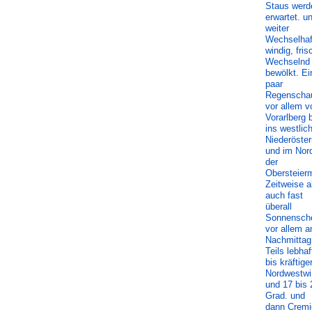
Staus werd
erwartet. u
weiter
Wechselhaf
windig, fris
Wechselnd
bewölkt. Ei
paar
Regenscha
vor allem v
Vorarlberg 
ins westlic
Niederöster
und im Nor
der
Obersteier
Zeitweise a
auch fast
überall
Sonnensche
vor allem 
Nachmittag
Teils lebhaf
bis kräftige
Nordwestwi
und 17 bis 
Grad. und
dann Cremi