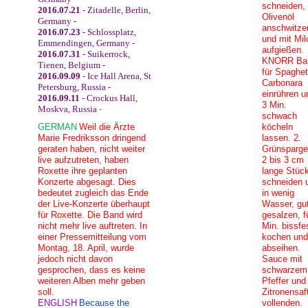
schneiden, 
2016.07.21
- Zitadelle, Berlin,
Olivenöl
Germany -
anschwitze
2016.07.23
- Schlossplatz,
und mit Mil
Emmendingen, Germany -
aufgießen.
2016.07.31
- Suikerrock,
KNORR Ba
Tienen, Belgium -
für Spaghet
2016.09.09
- Ice Hall Arena, St
Carbonara
Petersburg, Russia -
einrühren u
2016.09.11
- Crockus Hall,
3 Min.
Moskva, Russia
-
schwach
GERMAN
Weil die Ärzte
köcheln
Marie Fredriksson dringend
lassen. 2.
geraten haben, nicht weiter
Grünspargel
live aufzutreten, haben
2 bis 3 cm
Roxette ihre geplanten
lange Stüc
Konzerte abgesagt. Dies
schneiden 
bedeutet zugleich das Ende
in wenig
der Live-Konzerte überhaupt
Wasser, gu
für Roxette. Die Band wird
gesalzen, f
nicht mehr live auftreten. In
Min. bissfe
einer Pressemitteilung vom
kochen und
Montag, 18. April, wurde
abseihen.
jedoch nicht davon
Sauce mit
gesprochen, dass es keine
schwarzem
weiteren Alben mehr geben
Pfeffer und
soll.
Zitronensaf
ENGLISH
Because the
vollenden.