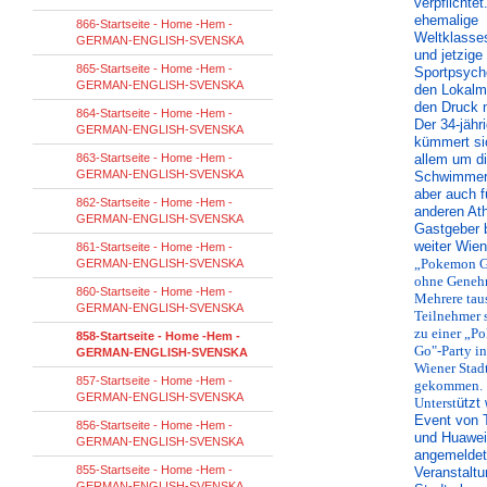
verpflichtet
ehemalige
866-Startseite - Home -Hem -
Weltklass
GERMAN-ENGLISH-SVENSKA
und jetzige
865-Startseite - Home -Hem -
Sportpsycho
GERMAN-ENGLISH-SVENSKA
den Lokalm
den Druck 
864-Startseite - Home -Hem -
Der 34-jähr
GERMAN-ENGLISH-SVENSKA
kümmert si
863-Startseite - Home -Hem -
allem um d
GERMAN-ENGLISH-SVENSKA
Schwimmer,
aber auch fü
862-Startseite - Home -Hem -
anderen Ath
GERMAN-ENGLISH-SVENSKA
Gastgeber b
weiter Wien
861-Startseite - Home -Hem -
„Pokemon G
GERMAN-ENGLISH-SVENSKA
ohne Geneh
860-Startseite - Home -Hem -
Mehrere tau
GERMAN-ENGLISH-SVENSKA
Teilnehmer 
zu einer „P
858-Startseite - Home -Hem -
Go"-Party i
GERMAN-ENGLISH-SVENSKA
Wiener Stad
857-Startseite - Home -Hem -
gekommen.
GERMAN-ENGLISH-SVENSKA
Unterst
ützt
Event von 
856-Startseite - Home -Hem -
und Huawei.
GERMAN-ENGLISH-SVENSKA
angemeldet
855-Startseite - Home -Hem -
Veranstaltu
GERMAN-ENGLISH-SVENSKA