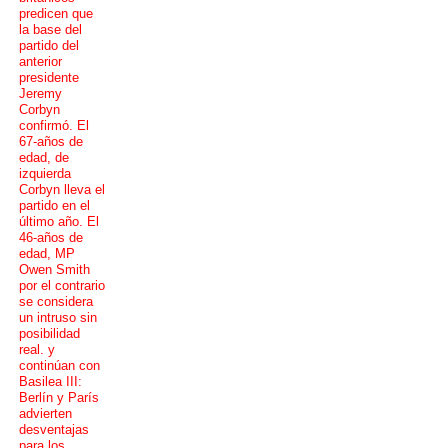
predicen que
la base del
partido del
anterior
presidente
Jeremy
Corbyn
confirmó. El
67-años de
edad, de
izquierda
Corbyn lleva el
partido en el
último año. El
46-años de
edad, MP
Owen Smith
por el contrario
se considera
un intruso sin
posibilidad
real. y
continúan con
Basilea III:
Berlín y París
advierten
desventajas
para los