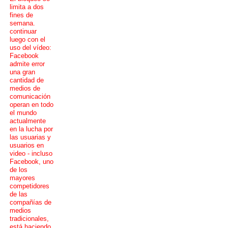
limita a dos
fines de
semana.
continuar
luego con el
uso del vídeo:
Facebook
admite error
una gran
cantidad de
medios de
comunicación
operan en todo
el mundo
actualmente
en la lucha por
las usuarias y
usuarios en
video - incluso
Facebook, uno
de los
mayores
competidores
de las
compañías de
medios
tradicionales,
está haciendo