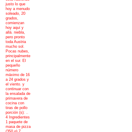
justo lo que
hoy a menudo
soleado, 20
grados,
comienzan
hoy aquí y
allá. niebla,
pero pronto
toda Austria
mucho sol.
Pocas nubes,
principalmente
en el sur. El
pequeño
número
máximo de 16
a 24 grados y
el viento. y
continuar con
la ensalada de
primavera de
cocina con
tiras de pollo
porción (s): ..
4 Ingredientes
1 paquete de
masa de pizza
(350 g) 7