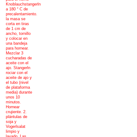
Knoblauchstangerln
a 180 ° C de
precalentamiento.
la masa se
corta en tiras
de 1 cm de
ancho, tornillo
y colocar en
una bandeja
para hornear.
Mezclar 3
cucharadas de
aceite con el
ajo. Stangerln
rociar con el
aceite de ajo y
el tubo (nivel
de plataforma
media) durante
unos 10
minutos.
Hornear
crujiente. 2.
plántulas de
soja y
Vogerlsalat
limpio y
lavado. Las