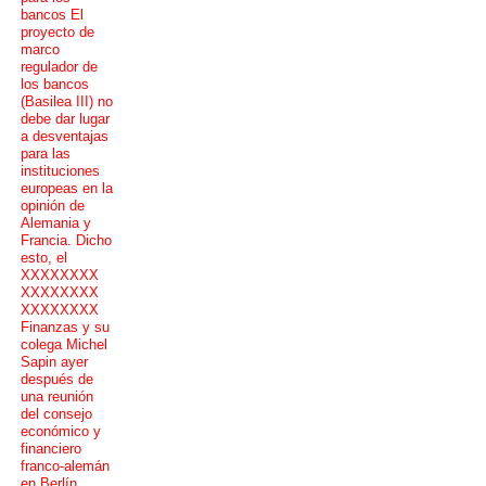
bancos El
proyecto de
marco
regulador de
los bancos
(Basilea III) no
debe dar lugar
a desventajas
para las
instituciones
europeas en la
opinión de
Alemania y
Francia. Dicho
esto, el
XXXXXXXX
XXXXXXXX
XXXXXXXX
Finanzas y su
colega Michel
Sapin ayer
después de
una reunión
del consejo
económico y
financiero
franco-alemán
en Berlín.