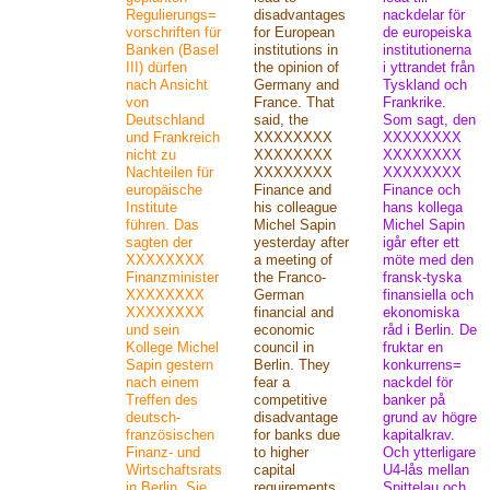
Regulierungs=
disadvantages
nackdelar för
vorschriften für
for European
de europeiska
Banken (Basel
institutions in
institutionerna
III) dürfen
the opinion of
i yttrandet från
nach Ansicht
Germany and
Tyskland och
von
France. That
Frankrike.
Deutschland
said, the
Som sagt, den
und Frankreich
XXXXXXXX
XXXXXXXX
nicht zu
XXXXXXXX
XXXXXXXX
Nachteilen für
XXXXXXXX
XXXXXXXX
europäische
Finance and
Finance och
Institute
his colleague
hans kollega
führen. Das
Michel Sapin
Michel Sapin
sagten der
yesterday after
igår efter ett
XXXXXXXX
a meeting of
möte med den
Finanzminister
the Franco-
fransk-tyska
XXXXXXXX
German
finansiella och
XXXXXXXX
financial and
ekonomiska
und sein
economic
råd i Berlin. De
Kollege Michel
council in
fruktar en
Sapin gestern
Berlin. They
konkurrens=
nach einem
fear a
nackdel för
Treffen des
competitive
banker på
deutsch-
disadvantage
grund av högre
französischen
for banks due
kapitalkrav.
Finanz- und
to higher
Och ytterligare
Wirtschaftsrats
capital
U4-lås mellan
in Berlin. Sie
requirements.
Spittelau och