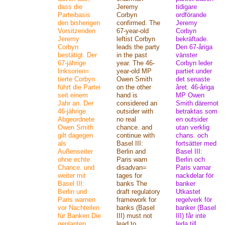
dass die
Jeremy
tidigare
Parteibasis
Corbyn
ordförande
den bisherigen
confirmed. The
Jeremy
Vorsitzenden
67-year-old
Corbyn
Jeremy
leftist Corbyn
bekräftade.
Corbyn
leads the party
Den 67-åriga
bestätigt. Der
in the past
vänster
67-jährige
year. The 46-
Corbyn leder
linksorien=
year-old MP
partiet under
tierte Corbyn
Owen Smith
det senaste
führt die Partei
on the other
året. 46-åriga
seit einem
hand is
MP Owen
Jahr an. Der
considered an
Smith däremot
46-jährige
outsider with
betraktas som
Abgeordnete
no real
en outsider
Owen Smith
chance. and
utan verklig
gilt dagegen
continue with
chans. och
als
Basel III:
fortsätter med
Außenseiter
Berlin and
Basel III:
ohne echte
Paris warn
Berlin och
Chance. und
disadvan=
Paris varnar
weiter mit
tages for
nackdelar för
Basel III:
banks The
banker
Berlin und
draft regulatory
Utkastet
Paris warnen
framework for
regelverk för
vor Nachteilen
banks (Basel
banker (Basel
für Banken Die
III) must not
III) får inte
geplanten
lead to
leda till