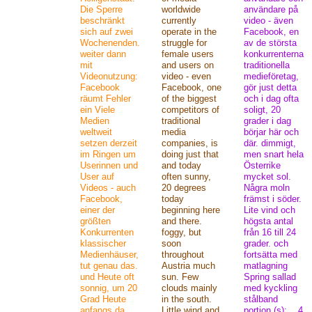
Die Sperre
worldwide
användare på
beschränkt
currently
video - även
sich auf zwei
operate in the
Facebook, en
Wochenenden.
struggle for
av de största
weiter dann
female users
konkurrenterna
mit
and users on
traditionella
Videonutzung:
video - even
medieföretag,
Facebook
Facebook, one
gör just detta
räumt Fehler
of the biggest
och i dag ofta
ein Viele
competitors of
soligt, 20
Medien
traditional
grader i dag
weltweit
media
börjar här och
setzen derzeit
companies, is
där. dimmigt,
im Ringen um
doing just that
men snart hela
Userinnen und
and today
Österrike
User auf
often sunny,
mycket sol.
Videos - auch
20 degrees
Några moln
Facebook,
today
främst i söder.
einer der
beginning here
Lite vind och
größten
and there.
högsta antal
Konkurrenten
foggy, but
från 16 till 24
klassischer
soon
grader. och
Medienhäuser,
throughout
fortsätta med
tut genau das.
Austria much
matlagning
und Heute oft
sun. Few
Spring sallad
sonnig, um 20
clouds mainly
med kyckling
Grad Heute
in the south.
stålband
anfangs da
Little wind and
portion (s): .. 4