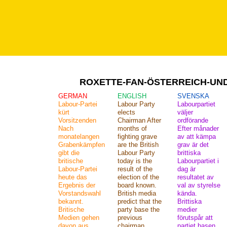
ROXETTE-FAN-ÖSTERREICH-UN
GERMAN
ENGLISH
SVENSKA
Labour-Partei
Labour Party
Labourpartiet
kürt
elects
väljer
Vorsitzenden
Chairman After
ordförande
Nach
months of
Efter månader
monatelangen
fighting grave
av att kämpa
Grabenkämpfen
are the British
grav är det
gibt die
Labour Party
brittiska
britische
today is the
Labourpartiet i
Labour-Partei
result of the
dag är
heute das
election of the
resultatet av
Ergebnis der
board known.
val av styrelse
Vorstandswahl
British media
kända.
bekannt.
predict that the
Brittiska
Britische
party base the
medier
Medien gehen
previous
förutspår att
davon aus,
chairman
partiet basen