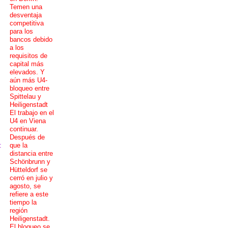
Temen una
desventaja
competitiva
para los
bancos debido
a los
requisitos de
capital más
elevados. Y
aún más U4-
bloqueo entre
Spittelau y
Heiligenstadt
El trabajo en el
U4 en Viena
continuar.
Después de
:
que la
distancia entre
Schönbrunn y
Hütteldorf se
cerró en julio y
agosto, se
refiere a este
tiempo la
región
Heiligenstadt.
El bloqueo se