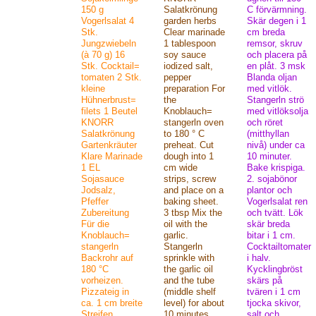
150 g
Salatkrönung
C förvärmning.
Vogerlsalat 4
garden herbs
Skär degen i 1
Stk.
Clear marinade
cm breda
Jungzwiebeln
1 tablespoon
remsor, skruv
(à 70 g) 16
soy sauce
och placera på
Stk. Cocktail=
iodized salt,
en plåt. 3 msk
tomaten 2 Stk.
pepper
Blanda oljan
kleine
preparation For
med vitlök.
Hühnerbrust=
the
Stangerln strö
filets 1 Beutel
Knoblauch=
med vitlöksolja
KNORR
stangerln oven
och röret
Salatkrönung
to 180 ° C
(mitthyllan
Gartenkräuter
preheat. Cut
nivå) under ca
Klare Marinade
dough into 1
10 minuter.
1 EL
cm wide
Bake krispiga.
Sojasauce
strips, screw
2. sojabönor
Jodsalz,
and place on a
plantor och
Pfeffer
baking sheet.
Vogerlsalat ren
Zubereitung
3 tbsp Mix the
och tvätt. Lök
Für die
oil with the
skär breda
Knoblauch=
garlic.
bitar i 1 cm.
stangerln
Stangerln
Cocktailtomater
Backrohr auf
sprinkle with
i halv.
180 °C
the garlic oil
Kycklingbröst
vorheizen.
and the tube
skärs på
Pizzateig in
(middle shelf
tvären i 1 cm
ca. 1 cm breite
level) for about
tjocka skivor,
Streifen
10 minutes.
salt och