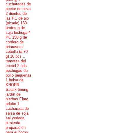
cucharadas de
aceite de oliva
2 dientes de
las PC de ajo
(picado) 150
brotes g de
soja lechuga 4
PC 150 g de
cordero de
primavera
cebolla (a 70
g) 16 pcs ..
tomates del
coctel 2 uds.
pechugas de
pollo pequeñas
1 bolsa de
KNORR
Salatkrönung
jardín de
hierbas Claro
adobo 1
cucharada de
salsa de soja
sal yodada,
pimienta
preparación
para el horno