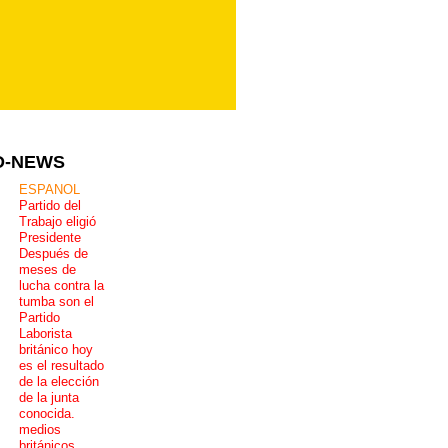
D-NEWS
ESPANOL
Partido del
Trabajo eligió
Presidente
Después de
meses de
lucha contra la
tumba son el
Partido
Laborista
británico hoy
es el resultado
de la elección
de la junta
conocida.
medios
británicos