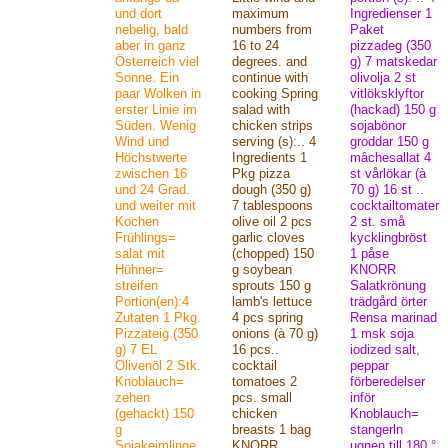
und dort
maximum
Ingredienser 1
nebelig, bald
numbers from
Paket
aber in ganz
16 to 24
pizzadeg (350
Österreich viel
degrees. and
g) 7 matskedar
Sonne. Ein
continue with
olivolja 2 st
paar Wolken in
cooking Spring
vitlöksklyftor
erster Linie im
salad with
(hackad) 150 g
Süden. Wenig
chicken strips
sojabönor
Wind und
serving (s):.. 4
groddar 150 g
Höchstwerte
Ingredients 1
mâchesallat 4
zwischen 16
Pkg pizza
st vårlökar (à
und 24 Grad.
dough (350 g)
70 g) 16 st ..
und weiter mit
7 tablespoons
cocktailtomater
Kochen
olive oil 2 pcs
2 st. små
Frühlings=
garlic cloves
kycklingbröst
salat mit
(chopped) 150
1 påse
Hühner=
g soybean
KNORR
streifen
sprouts 150 g
Salatkrönung
Portion(en):4
lamb's lettuce
trädgård örter
Zutaten 1 Pkg.
4 pcs spring
Rensa marinad
Pizzateig (350
onions (à 70 g)
1 msk soja
g) 7 EL
16 pcs..
iodized salt,
Olivenöl 2 Stk.
cocktail
peppar
Knoblauch=
tomatoes 2
förberedelser
zehen
pcs. small
inför
(gehackt) 150
chicken
Knoblauch=
g
breasts 1 bag
stangerln
Sojakeimlinge
KNORR
ugnen till 180 °