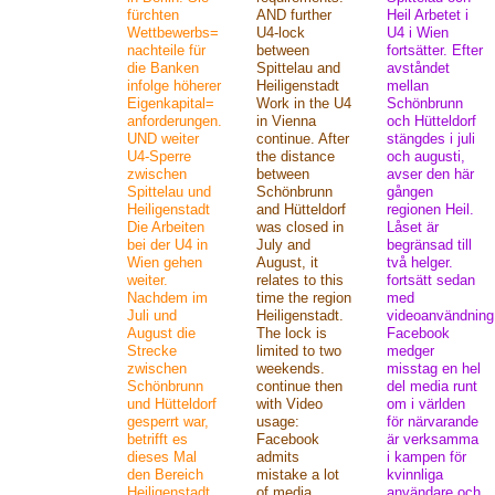
fürchten
AND further
Heil Arbetet i
Wettbewerbs=
U4-lock
U4 i Wien
nachteile für
between
fortsätter. Efter
die Banken
Spittelau and
avståndet
infolge höherer
Heiligenstadt
mellan
Eigenkapital=
Work in the U4
Schönbrunn
anforderungen.
in Vienna
och Hütteldorf
UND weiter
continue. After
stängdes i juli
U4-Sperre
the distance
och augusti,
zwischen
between
avser den här
Spittelau und
Schönbrunn
gången
Heiligenstadt
and Hütteldorf
regionen Heil.
Die Arbeiten
was closed in
Låset är
bei der U4 in
July and
begränsad till
Wien gehen
August, it
två helger.
weiter.
relates to this
fortsätt sedan
Nachdem im
time the region
med
Juli und
Heiligenstadt.
videoanvändning
August die
The lock is
Facebook
Strecke
limited to two
medger
zwischen
weekends.
misstag en hel
Schönbrunn
continue then
del media runt
und Hütteldorf
with Video
om i världen
gesperrt war,
usage:
för närvarande
betrifft es
Facebook
är verksamma
dieses Mal
admits
i kampen för
den Bereich
mistake a lot
kvinnliga
Heiligenstadt.
of media
användare och