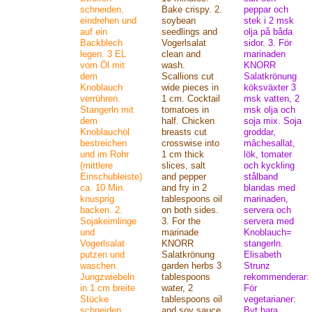
schneiden,
Bake crispy. 2.
peppar och
eindrehen und
soybean
stek i 2 msk
auf ein
seedlings and
olja på båda
Backblech
Vogerlsalat
sidor. 3. För
legen. 3 EL
clean and
marinaden
vom Öl mit
wash.
KNORR
dem
Scallions cut
Salatkrönung
Knoblauch
wide pieces in
köksväxter 3
verrühren.
1 cm. Cocktail
msk vatten, 2
Stangerln mit
tomatoes in
msk olja och
dem
half. Chicken
soja mix. Soja
Knoblauchöl
breasts cut
groddar,
bestreichen
crosswise into
mâchesallat,
und im Rohr
1 cm thick
lök, tomater
(mittlere
slices, salt
och kyckling
Einschubleiste)
and pepper
stålband
ca. 10 Min.
and fry in 2
blandas med
knusprig
tablespoons oil
marinaden,
backen. 2.
on both sides.
servera och
Sojakeimlinge
3. For the
servera med
und
marinade
Knoblauch=
Vogerlsalat
KNORR
stangerln.
putzen und
Salatkrönung
Elisabeth
waschen.
garden herbs 3
Strunz
Jungzwiebeln
tablespoons
rekommenderar:
in 1 cm breite
water, 2
För
Stücke
tablespoons oil
vegetarianer:
schneiden.
and soy sauce
Byt bara