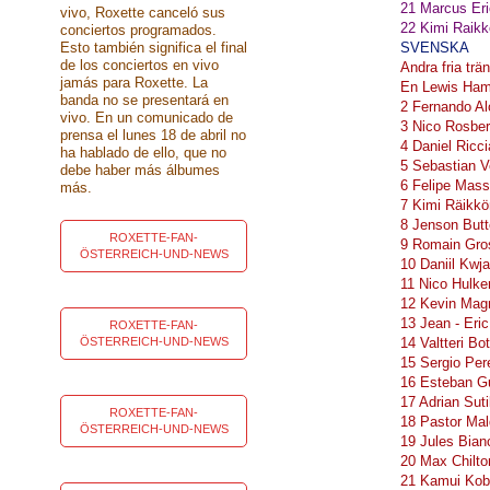
21 Marcus Er
vivo, Roxette canceló sus
22 Kimi Raikk
conciertos programados.
Esto también significa el final
SVENSKA
de los conciertos en vivo
Andra fria trä
jamás para Roxette. La
En Lewis Ham
banda no se presentará en
2 Fernando Al
vivo. En un comunicado de
3 Nico Rosbe
prensa el lunes 18 de abril no
4 Daniel Ricc
ha hablado de ello, que no
5 Sebastian V
debe haber más álbumes
6 Felipe Mass
más.
7 Kimi Räikkö
8 Jenson But
ROXETTE-FAN-
9 Romain Gro
ÖSTERREICH-UND-NEWS
10 Daniil Kwj
11 Nico Hulke
12 Kevin Mag
13 Jean - Eri
ROXETTE-FAN-
ÖSTERREICH-UND-NEWS
14 Valtteri Bo
15 Sergio Per
16 Esteban G
17 Adrian Sut
ROXETTE-FAN-
18 Pastor Ma
ÖSTERREICH-UND-NEWS
19 Jules Bian
20 Max Chilt
21 Kamui Kob