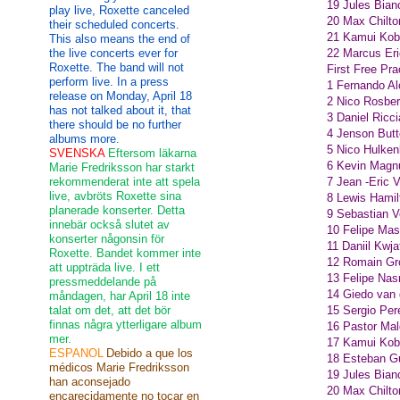
19 Jules Bian
play live, Roxette canceled
20 Max Chilt
their scheduled concerts.
21 Kamui Kob
This also means the end of
the live concerts ever for
22 Marcus Er
Roxette. The band will not
First Free Pra
perform live. In a press
1 Fernando Al
release on Monday, April 18
2 Nico Rosbe
has not talked about it, that
3 Daniel Ricc
there should be no further
4 Jenson But
albums more.
5 Nico Hulken
SVENSKA
Eftersom läkarna
6 Kevin Magn
Marie Fredriksson har starkt
rekommenderat inte att spela
7 Jean -Eric 
live, avbröts Roxette sina
8 Lewis Hami
planerade konserter. Detta
9 Sebastian V
innebär också slutet av
10 Felipe Mas
konserter någonsin för
11 Daniil Kwj
Roxette. Bandet kommer inte
12 Romain Gr
att uppträda live. I ett
13 Felipe Nas
pressmeddelande på
14 Giedo van
måndagen, har April 18 inte
talat om det, att det bör
15 Sergio Per
finnas några ytterligare album
16 Pastor Ma
mer.
17 Kamui Kob
ESPANOL
Debido a que los
18 Esteban G
médicos Marie Fredriksson
19 Jules Bian
han aconsejado
20 Max Chilt
encarecidamente no tocar en