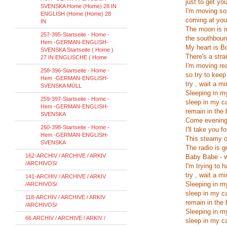
just to get yo
SVENSKA Home (Home) 28 IN
I'm moving so
ENGLISH (Home (Home) 28
coming at you
IN
The moon is i
257-395-Startseite - Home -
the southbou
Hem -GERMAN-ENGLISH-
My heart is B
SVENSKA Startseite ( Home )
There's a stra
27 IN ENGLISCHE ( Home
I'm moving rea
258-396-Startseite - Home -
so try to keep
Hem -GERMAN-ENGLISH-
try , wait a mi
SVENSKA MÜLL
Sleeping in my
259-397-Startseite - Home -
sleep in my ca
Hem -GERMAN-ENGLISH-
remain in the
SVENSKA
Come evening
260-398-Startseite - Home -
I'll take you fo
Hem -GERMAN-ENGLISH-
This steamy o
SVENSKA
The radio is g
162-ARCHIV / ARCHIVE / ARKIV
Baby Babe - w
/ARCHIVOS/
I'm trying to 
try , wait a mi
141-ARCHIV / ARCHIVE / ARKIV
Sleeping in my
/ARCHIVOS/
sleep in my ca
118-ARCHIV / ARCHIVE / ARKIV
remain in the
/ARCHIVOS/
Sleeping in m
66.ARCHIV / ARCHIVE / ARKIV /
sleep in my car