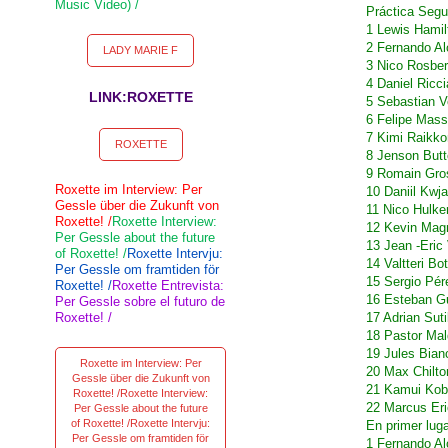
Music Video) /
Práctica Segu
1 Lewis Hami
2 Fernando Al
LADY MARIE F
3 Nico Rosbe
4 Daniel Ricc
LINK:ROXETTE
5 Sebastian V
6 Felipe Mass
7 Kimi Raikko
ROXETTE
8 Jenson But
9 Romain Gro
Roxette im Interview: Per
10 Daniil Kwj
Gessle über die Zukunft von
11 Nico Hulke
Roxette! /
Roxette Interview:
12 Kevin Mag
Per Gessle about the future
13 Jean -Eric
of Roxette! /
Roxette Intervju:
14 Valtteri Bo
Per Gessle om framtiden för
15 Sergio Pér
Roxette! /
Roxette Entrevista:
16 Esteban G
Per Gessle sobre el futuro de
Roxette! /
17 Adrian Sut
18 Pastor Ma
19 Jules Bian
Roxette im Interview: Per
20 Max Chilt
Gessle über die Zukunft von
21 Kamui Kob
Roxette! /Roxette Interview:
22 Marcus Er
Per Gessle about the future
of Roxette! /Roxette Intervju:
En primer luga
Per Gessle om framtiden för
1 Fernando Al