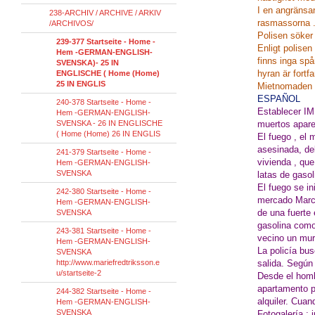
I en angränsan
238-ARCHIV / ARCHIVE / ARKIV
rasmassorna 
/ARCHIVOS/
Polisen söker 
239-377 Startseite - Home -
Enligt polisen
Hem -GERMAN-ENGLISH-
finns inga spå
SVENSKA)- 25 IN
hyran är fortf
ENGLISCHE ( Home (Home)
25 IN ENGLIS
Mietnomaden 
ESPAÑOL
240-378 Startseite - Home -
Establecer 
Hem -GERMAN-ENGLISH-
SVENSKA - 26 IN ENGLISCHE
muertos apar
( Home (Home) 26 IN ENGLIS
El fuego , el 
asesinada, de
241-379 Startseite - Home -
vivienda , que
Hem -GERMAN-ENGLISH-
SVENSKA
latas de gasol
El fuego se in
242-380 Startseite - Home -
mercado Marc-
Hem -GERMAN-ENGLISH-
de una fuerte 
SVENSKA
gasolina como
243-381 Startseite - Home -
vecino un mur
Hem -GERMAN-ENGLISH-
La policía bus
SVENSKA
http://www.mariefredtriksson.e
salida.
Según 
u/startseite-2
Desde el homb
apartamento p
244-382 Startseite - Home -
alquiler.
Cuand
Hem -GERMAN-ENGLISH-
SVENSKA
Fotogalería :