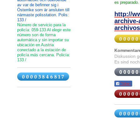
es
preparado
.
av var de befinner sig i
Österrike som är ansluten till
http://w
närmaste polisstation. Polis:
133 /
archive-
Número de servicio para la
archivos
policía: 059-133 Al elegir este
número son de forma
automática y sin importar su
ubicación en Austria
conectado a la estación de
Kommentar
policía más cercana. Policía:
Diskussion 
133 /
Es sind noch
Teilen