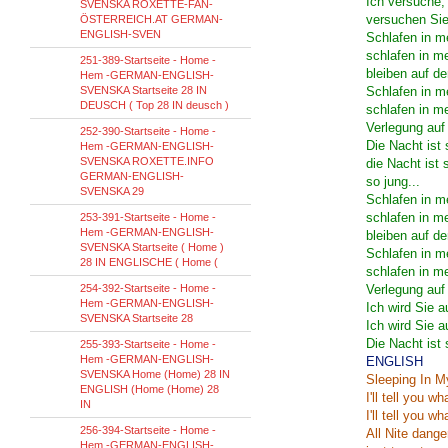
Ich versuche,
SVENSKA ROXETTE-FAN-
versuchen Sie
ÖSTERREICH.AT GERMAN-
ENGLISH-SVEN
Schlafen in m
schlafen in me
251-389-Startseite - Home -
bleiben auf d
Hem -GERMAN-ENGLISH-
SVENSKA Startseite 28 IN
Schlafen in m
DEUSCH ( Top 28 IN deusch )
schlafen in me
Verlegung auf
252-390-Startseite - Home -
Die Nacht ist
Hem -GERMAN-ENGLISH-
SVENSKA ROXETTE.INFO
die Nacht ist
GERMAN-ENGLISH-
so jung...
SVENSKA 29
Schlafen in m
schlafen in me
253-391-Startseite - Home -
Hem -GERMAN-ENGLISH-
bleiben auf d
SVENSKA Startseite ( Home )
Schlafen in m
28 IN ENGLISCHE ( Home (
schlafen in me
254-392-Startseite - Home -
Verlegung auf
Hem -GERMAN-ENGLISH-
Ich wird Sie 
SVENSKA Startseite 28
Ich wird Sie 
Die Nacht ist
255-393-Startseite - Home -
Hem -GERMAN-ENGLISH-
ENGLISH
SVENSKA Home (Home) 28 IN
Sleeping In M
ENGLISH (Home (Home) 28
I'll tell you w
IN
I'll tell you wh
256-394-Startseite - Home -
All Nite dange
Hem -GERMAN-ENGLISH-