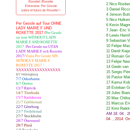
Roxette! /Roxette
2 Nico Rosbe
Entrevista: Per Gessle
3 Daniel Ricc
sobre el futuro de Roxette! /
4 Jenson But
5 Nico Hulken
Per Gessle auf Tour OHNE
6 Kevin Magn
LADY MARIE.F UND
7 Jean -Eric 
ROXETTE 2017 /
Per Gessle
8 Lewis Hami
on tour WITHOUT LADY
9 Sebastian V
MARIE.F AND ROXETTE
10 Felipe Mas
2017 /
Per Gessle tur UTAN
11 Daniil Kwj
LADY MARIE.F och Roxette
2017/
Visita Per Gessle SIN
12 Romain Gr
SEÑORA Y MARIE.F
13 Felipe Nas
ROXETTE 2017 /
14 Giedo van
XXXXXXXXXXXXXXXXX
15 Sergio Pér
6/7 Helsingborg
16 Pastor Ma
7/7 Oskarhamn
17 Kamui Kob
8/7 Örebro
18 Esteban G
13/7 Rättvik
14/7 Töreboda
19 Jules Bian
15/7 Karlskrona
20 Max Chilt
21/7 Grebbestad
21 Marcus Er
22/7 Göteborg
22 Kimi Raikk
23/7 Fredrikstad
AM.18. 04 . 2
27/7 Stockholm
04.
,
2014.
On
28/7 Östersund
29/7 Piteå
1/8 Borgholm