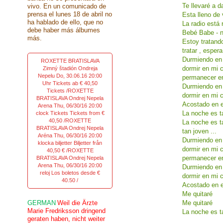
Te llevaré a d
vivo. En un comunicado de
prensa el lunes 18 de abril no
Esta lleno de
ha hablado de ello, que no
La radio está 
debe haber más álbumes
Bebé Babe - 
más.
Estoy tratand
tratar , esper
Durmiendo en 
ROXETTE BRATISLAVA
dormir en mi c
Zimný štadión Ondreja
Nepelu Do, 30.06.16 20:00
permanecer en
Uhr Tickets ab € 40,50
Durmiendo en
Tickets /ROXETTE
dormir en mi c
BRATISLAVA Ondrej Nepela
Acostado en e
Arena Thu, 06/30/16 20:00
La noche es t
clock Tickets Tickets from €
40,50 /ROXETTE
La noche es t
BRATISLAVA Ondrej Nepela
tan joven ...
Aréna Thu, 06/30/16 20:00
Durmiendo en 
klocka biljetter Biljetter från
dormir en mi c
40,50 € /ROXETTE
permanecer en
BRATISLAVA Ondrej Nepela
Arena Thu, 06/30/16 20:00
Durmiendo en
reloj Los boletos desde €
dormir en mi c
40.50 /
Acostado en e
Me quitaré
GERMAN
Weil die Ärzte
Me quitaré
Marie Fredriksson dringend
La noche es t
geraten haben, nicht weiter