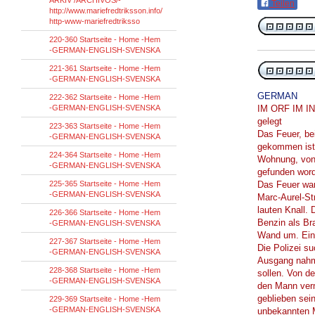
ARKIV /ARCHIVOS/-
Teilen
http://www.mariefredtriksson.info/
http-www-mariefredtriksso
220-360 Startseite - Home -Hem
-GERMAN-ENGLISH-SVENSKA
221-361 Startseite - Home -Hem
-GERMAN-ENGLISH-SVENSKA
GERMAN
222-362 Startseite - Home -Hem
-GERMAN-ENGLISH-SVENSKA
IM ORF IM IN
gelegt
223-363 Startseite - Home -Hem
Das Feuer, be
-GERMAN-ENGLISH-SVENSKA
gekommen ist,
224-364 Startseite - Home -Hem
Wohnung, von 
-GERMAN-ENGLISH-SVENSKA
gefunden word
225-365 Startseite - Home -Hem
Das Feuer war
-GERMAN-ENGLISH-SVENSKA
Marc-Aurel-St
lauten Knall. 
226-366 Startseite - Home -Hem
Benzin als Br
-GERMAN-ENGLISH-SVENSKA
Wand um. Eine
227-367 Startseite - Home -Hem
Die Polizei s
-GERMAN-ENGLISH-SVENSKA
Ausgang nahm.
228-368 Startseite - Home -Hem
sollen. Von d
-GERMAN-ENGLISH-SVENSKA
den Mann vermi
geblieben sei
229-369 Startseite - Home -Hem
-GERMAN-ENGLISH-SVENSKA
unbekannten M