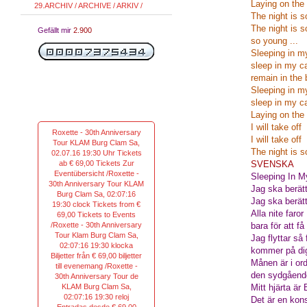
Laying on the
29.ARCHIV / ARCHIVE / ARKIV /
The night is s
The night is s
Gefällt mir
2.900
so young ...
Sleeping in my
sleep in my ca
remain in the
Sleeping in m
sleep in my car
Laying on the
I will take off
Roxette - 30th Anniversary
I will take off
Tour KLAM Burg Clam Sa,
The night is s
02.07.16 19:30 Uhr Tickets
ab € 69,00 Tickets Zur
SVENSKA
Eventübersicht /Roxette -
Sleeping In M
30th Anniversary Tour KLAM
Jag ska berätt
Burg Clam Sa, 02:07:16
Jag ska berätt
19:30 clock Tickets from €
Alla nite faror
69,00 Tickets to Events
/Roxette - 30th Anniversary
bara för att få
Tour Klam Burg Clam Sa,
Jag flyttar så 
02:07:16 19:30 klocka
kommer på di
Biljetter från € 69,00 biljetter
Månen är i or
till evenemang /Roxette -
den sydgåend
30th Anniversary Tour de
KLAM Burg Clam Sa,
Mitt hjärta är
02:07:16 19:30 reloj
Det är en kon