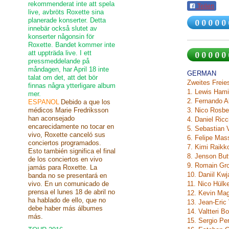
rekommenderat inte att spela
Teilen
live, avbröts Roxette sina
planerade konserter. Detta
innebär också slutet av
konserter någonsin för
Roxette. Bandet kommer inte
att uppträda live. I ett
pressmeddelande på
måndagen, har April 18 inte
GERMAN
talat om det, att det bör
Zweites Freies
finnas några ytterligare album
1. Lewis Ham
mer.
2. Fernando A
ESPANOL
Debido a que los
médicos Marie Fredriksson
3. Nico Rosb
han aconsejado
4. Daniel Ric
encarecidamente no tocar en
5. Sebastian 
vivo, Roxette canceló sus
6. Felipe Mas
conciertos programados.
7. Kimi Raikk
Esto también significa el final
8. Jenson Bu
de los conciertos en vivo
9. Romain Gr
jamás para Roxette. La
10. Daniil Kw
banda no se presentará en
vivo. En un comunicado de
11. Nico Hülk
prensa el lunes 18 de abril no
12. Kevin Ma
ha hablado de ello, que no
13. Jean-Eric
debe haber más álbumes
14. Valtteri B
más.
15. Sergio Pe