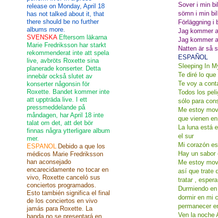
Sover i min bi
release on Monday, April 18
sömn i min bil
has not talked about it, that
there should be no further
Förläggning i 
albums more.
Jag kommer at
SVENSKA
Eftersom läkarna
Jag kommer at
Marie Fredriksson har starkt
Natten är så 
rekommenderat inte att spela
ESPAÑOL
live, avbröts Roxette sina
Sleeping In M
planerade konserter. Detta
Te diré lo qu
innebär också slutet av
Te voy a cont
konserter någonsin för
Roxette. Bandet kommer inte
Todos los peli
att uppträda live. I ett
sólo para cons
pressmeddelande på
Me estoy movi
måndagen, har April 18 inte
que vienen en
talat om det, att det bör
La luna está 
finnas några ytterligare album
el sur
mer.
Mi corazón e
ESPANOL
Debido a que los
Hay un sabor 
médicos Marie Fredriksson
han aconsejado
Me estoy mov
encarecidamente no tocar en
así que trate
vivo, Roxette canceló sus
tratar , esper
conciertos programados.
Durmiendo en 
Esto también significa el final
dormir en mi c
de los conciertos en vivo
permanecer en
jamás para Roxette. La
Ven la noche 
banda no se presentará en