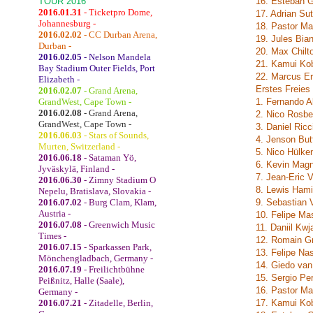
TOUR 2016
16. Esteban 
2016.01.31
- Ticketpro Dome,
17. Adrian Su
Johannesburg -
18. Pastor M
2016.02.02
- CC Durban Arena,
19. Jules Bia
Durban -
20. Max Chil
2016.02.05
- Nelson Mandela
21. Kamui Ko
Bay Stadium Outer Fields, Port
22. Marcus E
Elizabeth -
Erstes Freies 
2016.02.07
- Grand Arena,
GrandWest, Cape Town -
1. Fernando A
2016.02.08
- Grand Arena,
2. Nico Rosb
GrandWest, Cape Town -
3. Daniel Ric
2016.06.03
- Stars of Sounds,
4. Jenson Bu
Murten, Switzerland -
5. Nico Hülke
2016.06.18
- Sataman Yö,
6. Kevin Mag
Jyväskylä, Finland -
7. Jean-Eric 
2016.06.30
- Zimny Stadium O
8. Lewis Ham
Nepelu, Bratislava, Slovakia -
2016.07.02
- Burg Clam, Klam,
9. Sebastian 
Austria -
10. Felipe Ma
2016.07.08
- Greenwich Music
11. Daniil Kw
Times -
12. Romain G
2016.07.15
- Sparkassen Park,
13. Felipe Na
Mönchengladbach, Germany -
14. Giedo va
2016.07.19
- Freilichtbühne
15. Sergio Pe
Peißnitz, Halle (Saale),
16. Pastor M
Germany -
2016.07.21
- Zitadelle, Berlin,
17. Kamui Ko