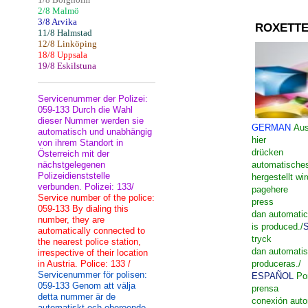
2/8 Malmö
3/8 Arvika
ROXETTE
11/8 Halmstad
12/8 Linköping
18/8 Uppsala
19/8 Eskilstuna
Servicenummer der Polizei:
059-133 Durch die Wahl
dieser Nummer werden sie
GERMAN
Aus
automatisch und unabhängig
hier
von ihrem Standort in
drücken
Österreich mit der
nächstgelegenen
automatisches
Polizeidienststelle
hergestellt wir
verbunden. Polizei: 133/
pagehere
Service number of the police:
press
059-133 By dialing this
dan automatic
number, they are
is produced./
automatically connected to
tryck
the nearest police station,
dan automati
irrespective of their location
in Austria. Police: 133 /
produceras./
Servicenummer för polisen:
ESPAÑOL
Po
059-133 Genom att välja
prensa
detta nummer är de
conexión aut
automatiskt och oberoende