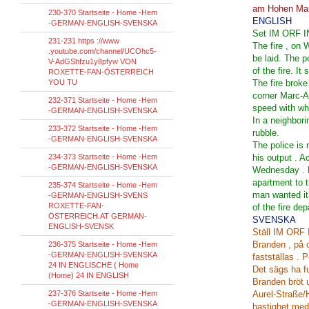
am Hohen Ma
230-370 Startseite - Home -Hem
ENGLISH
-GERMAN-ENGLISH-SVENSKA
Set IM ORF I
231-231 https ://www
The fire , on 
.youtube.com/channel/UCOhc5-
be laid.
The po
V-AdGShfzu1y8pfyw VON
of the fire.
It 
ROXETTE-FAN-ÖSTERREICH
YOU TU
The fire broke
corner Marc-A
232-371 Startseite - Home -Hem
speed with whi
-GERMAN-ENGLISH-SVENSKA
In a neighbori
233-372 Startseite - Home -Hem
rubble.
-GERMAN-ENGLISH-SVENSKA
The police is 
234-373 Startseite - Home -Hem
his output .
Ac
-GERMAN-ENGLISH-SVENSKA
Wednesday .
apartment to t
235-374 Startseite - Home -Hem
man wanted it
-GERMAN-ENGLISH-SVENS
ROXETTE-FAN-
of the fire de
ÖSTERREICH.AT GERMAN-
SVENSKA
ENGLISH-SVENSK
Ställ IM OR
Branden , på 
236-375 Startseite - Home -Hem
-GERMAN-ENGLISH-SVENSKA
fastställas .
P
24 IN ENGLISCHE ( Home
Det sägs ha fu
(Home) 24 IN ENGLISH
Branden bröt u
237-376 Startseite - Home -Hem
Aurel-Straße/
-GERMAN-ENGLISH-SVENSKA
hastighet med