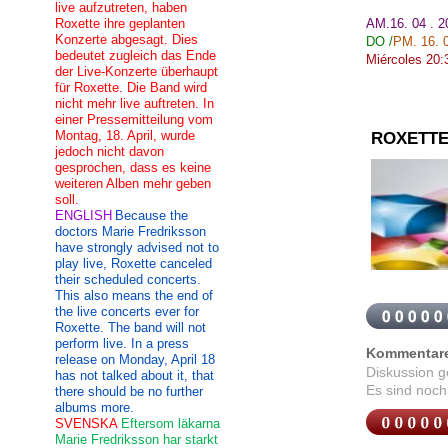
live aufzutreten, haben
Roxette ihre geplanten
AM.16. 04 . 
Konzerte abgesagt. Dies
DO
/
PM. 16.
bedeutet zugleich das Ende
Miércoles
20:
der Live-Konzerte überhaupt
für Roxette. Die Band wird
nicht mehr live auftreten. In
einer Pressemitteilung vom
Montag, 18. April, wurde
ROXETTE
jedoch nicht davon
gesprochen, dass es keine
weiteren Alben mehr geben
soll.
ENGLISH
Because the
doctors Marie Fredriksson
have strongly advised not to
play live, Roxette canceled
their scheduled concerts.
This also means the end of
the live concerts ever for
Roxette. The band will not
perform live. In a press
Kommentar
release on Monday, April 18
Diskussion 
has not talked about it, that
Es sind noch
there should be no further
albums more.
SVENSKA
Eftersom läkarna
Marie Fredriksson har starkt