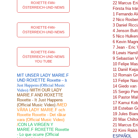
22 Marcus Er
ROXETTE-FAN-
ÖSTERREICH-UND-NEWS
Första fria trä
1 Fernando Al
2 Nico Rosbe
3 Daniel Ricc
ROXETTE-FAN-
4 Jenson But
ÖSTERREICH-UND-NEWS
5 Nico Hulken
6 Kevin Magn
7 Jean - Eric
ROXETTE-FAN-
8 Lewis Hami
ÖSTERREICH-UND-NEWS
9 Sebastian V
YOU TUBE
10 Felipe Mas
11 Daniil Kwj
12 Romain Gr
MIT UNSER LADY MARIE.F
UND ROXETTE Roxette
– It
13 Felipe Nas
Just Happens (Official Music
14 Giedo van
Video) /
WITH OUR LADY
15 Sergio Per
MARIE.F AND ROXETTE
16 Pastor Ma
Roxette - It Just Happens
17 Kamui Kob
(Official Music Video) /
MED
18 Esteban G
VÅRA LADY MARIE.F och
19 Jules Bian
Roxette Roxette - Det råkar
20 Max Chilt
vara (Official Music Video)
/
CON LA VIRGEN Y
21 Marcus Er
MARIE.F ROXETTE Roxette
22 Kimi Räikkö
- Lo que ocurre (Official
ESPAÑOL