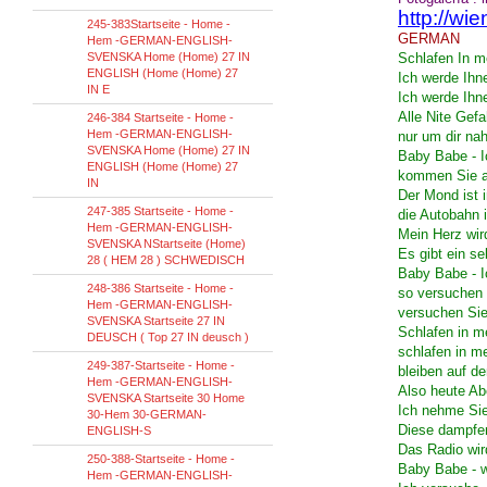
http://wi
245-383Startseite - Home -
GERMAN
Hem -GERMAN-ENGLISH-
SVENSKA Home (Home) 27 IN
Schlafen In 
ENGLISH (Home (Home) 27
Ich werde Ihn
IN E
Ich werde Ihn
Alle Nite Gef
246-384 Startseite - Home -
Hem -GERMAN-ENGLISH-
nur um dir nah
SVENSKA Home (Home) 27 IN
Baby Babe - I
ENGLISH (Home (Home) 27
kommen Sie a
IN
Der Mond ist 
247-385 Startseite - Home -
die Autobahn 
Hem -GERMAN-ENGLISH-
Mein Herz wi
SVENSKA NStartseite (Home)
Es gibt ein 
28 ( HEM 28 ) SCHWEDISCH
Baby Babe - I
248-386 Startseite - Home -
so versuchen 
Hem -GERMAN-ENGLISH-
versuchen Sie
SVENSKA Startseite 27 IN
Schlafen in m
DEUSCH ( Top 27 IN deusch )
schlafen in me
249-387-Startseite - Home -
bleiben auf d
Hem -GERMAN-ENGLISH-
Also heute A
SVENSKA Startseite 30 Home
Ich nehme Sie
30-Hem 30-GERMAN-
Diese dampfe
ENGLISH-S
Das Radio wir
250-388-Startseite - Home -
Baby Babe - w
Hem -GERMAN-ENGLISH-