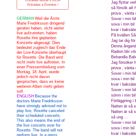
Entradas desde € 69,00
Jag flyttar ve
Entradas a Eventos /
så försök att 
prova , vänta 
GERMAN
Weil die Ärzte
Sover i min bi
Marie Fredriksson dringend
sova i min bil
geraten haben, nicht weiter
kvar i baksätet
live aufzutreten, haben
På kvällen Så
Roxette ihre geplanten
Jag tar dig för
Konzerte abgesagt. Dies
Denna ångande
bedeutet zugleich das Ende
Radion blir vil
der Live-Konzerte überhaupt
Behandla Babe 
für Roxette. Die Band wird
nicht mehr live auftreten. In
Jag försöker 
einer Pressemitteilung vom
prova , vänta 
Montag, 18. April, wurde
Sover i min bi
jedoch nicht davon
sova i min bil
gesprochen, dass es keine
kvar i baksäte
weiteren Alben mehr geben
Sover i min bi
soll.
sömn i min bil
ENGLISH
Because the
Förläggning i 
doctors Marie Fredriksson
have strongly advised not to
Natten är så 
play live, Roxette canceled
Natten är så 
their scheduled concerts.
så ung ...
This also means the end of
Sover i min bi
the live concerts ever for
sova i min bil
Roxette. The band will not
kvar i baksäte
perform live. In a press