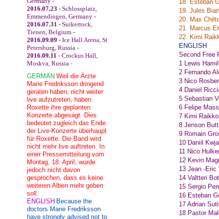
Germany -
18. Esteban 
2016.07.23
- Schlossplatz,
19. Jules Bia
Emmendingen, Germany -
20. Max Chil
2016.07.31
- Suikerrock,
21. Marcus E
Tienen, Belgium -
22. Kimi Raik
2016.09.09
- Ice Hall Arena, St
ENGLISH
Petersburg, Russia -
Second Free P
2016.09.11
- Crockus Hall,
Moskva, Russia
-
1 Lewis Hami
2 Fernando Al
GERMAN
Weil die Ärzte
3 Nico Rosbe
Marie Fredriksson dringend
4 Daniel Ricc
geraten haben, nicht weiter
5 Sebastian V
live aufzutreten, haben
Roxette ihre geplanten
6 Felipe Mass
Konzerte abgesagt. Dies
7 Kimi Raikko
bedeutet zugleich das Ende
8 Jenson But
der Live-Konzerte überhaupt
9 Romain Gro
für Roxette. Die Band wird
10 Daniil Kwj
nicht mehr live auftreten. In
11 Nico Hulke
einer Pressemitteilung vom
12 Kevin Mag
Montag, 18. April, wurde
13 Jean -Eric
jedoch nicht davon
gesprochen, dass es keine
14 Valtteri Bo
weiteren Alben mehr geben
15 Sergio Per
soll.
16 Esteban G
ENGLISH
Because the
17 Adrian Sut
doctors Marie Fredriksson
18 Pastor Ma
have strongly advised not to