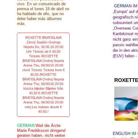
vivo. En un comunicado de
GERMAN
IM
prensa el lunes 18 de abril no
„Europa“ auf 
ha hablado de ello, que no
geografisch n
debe haber más álbumes
subsumiert un
más.
„Overseas Cou
Karibikinsel m
ROXETTE BRATISLAVA
nicht ganz ein
Zimný štadión Ondreja
passiv wahlbe
Nepelu Do, 30.06.16 20:00
die in den ak
Uhr Tickets ab € 40,50
(EUV) fallen -
Tickets /ROXETTE
BRATISLAVA Ondrej Nepela
Arena Thu, 06/30/16 20:00
clock Tickets Tickets from €
40,50 /ROXETTE
BRATISLAVA Ondrej Nepela
ROXETTE
Aréna Thu, 06/30/16 20:00
klocka biljetter Biljetter från
40,50 € /ROXETTE
BRATISLAVA Ondrej Nepela
Arena Thu, 06/30/16 20:00
reloj Los boletos desde €
40.50 /
GERMAN
Weil die Ärzte
Marie Fredriksson dringend
ENGLISH
IM
geraten haben, nicht weiter