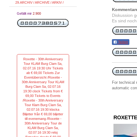
29.ARCHIV / ARCHIVE / ARKIV /
Kommentar
Gefällt mir
2.900
Diskussion 
Es sind noch
Teilen
Roxette - 30th Anniversary
Tour KLAM Burg Clam Sa,
02.07.16 19:30 Uhr Tickets
ab € 69,00 Tickets Zur
Eventübersicht /Roxette -
30th Anniversary Tour KLAM
For
technical
Burg Clam Sa, 02:07:16
automatic
con
19:30 clock Tickets from €
69,00 Tickets to Events
/Roxette - 30th Anniversary
Tour Klam Burg Clam Sa,
02:07:16 19:30 klocka
Biljetter från € 69,00 biljetter
ROXETTE
till evenemang /Roxette -
30th Anniversary Tour de
KLAM Burg Clam Sa,
02:07:16 19:30 reloj