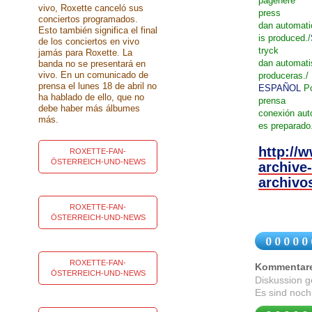
pagehere
vivo, Roxette canceló sus
press
conciertos programados.
dan automati
Esto también significa el final
is produced./
de los conciertos en vivo
tryck
jamás para Roxette. La
dan automat
banda no se presentará en
vivo. En un comunicado de
produceras./
prensa el lunes 18 de abril no
ESPAÑOL
P
ha hablado de ello, que no
prensa
debe haber más álbumes
conexión aut
más.
es
preparado
http://
ROXETTE-FAN-
ÖSTERREICH-UND-NEWS
archive-
archivo
ROXETTE-FAN-
ÖSTERREICH-UND-NEWS
ROXETTE-FAN-
Kommentar
ÖSTERREICH-UND-NEWS
Diskussion 
Es sind noch