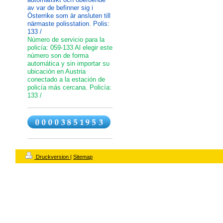
av var de befinner sig i
Österrike som är ansluten till
närmaste polisstation. Polis:
133 /
Número de servicio para la
policía: 059-133 Al elegir este
número son de forma
automática y sin importar su
ubicación en Austria
conectado a la estación de
policía más cercana. Policía:
133 /
Druckversion
|
Sitemap