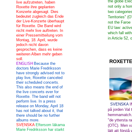
the globe
Elec
live aufzutreten, haben
not only
a ho
Roxette ihre geplanten
Konzerte abgesagt. Dies
two categories
bedeutet zugleich das Ende
Territories
"
(O
der Live-Konzerte überhaupt
not
the Faroe 
für Roxette. Die Band wird
EU law
: acti
nicht mehr live auftreten. In
which
fall wit
einer Pressemitteilung vom
in
Article 52
,
o
Montag, 18. April, wurde
jedoch nicht davon
gesprochen, dass es keine
weiteren Alben mehr geben
soll.
ROXETTE
ENGLISH
Because the
doctors Marie Fredriksson
have strongly advised not to
play live, Roxette canceled
their scheduled concerts.
This also means the end of
the live concerts ever for
Roxette. The band will not
perform live. In a press
SVENSKA
I
release on Monday, April 18
på jorden
Val t
has not talked about it, that
hemmamatch
there should be no further
albums more.
"de yttersta 
SVENSKA
Eftersom läkarna
(OTC)
.
Men
v
Marie Fredriksson har starkt
lätt att
förstå