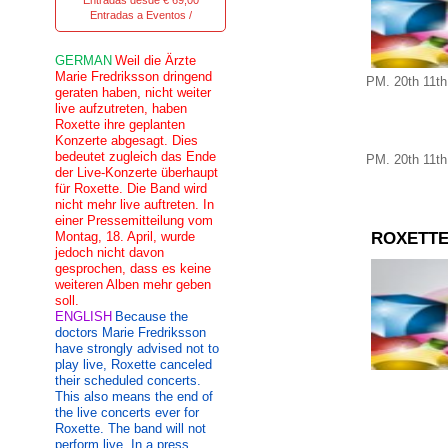
Entradas desde € 69,00
Entradas a Eventos /
GERMAN
Weil die Ärzte
Marie Fredriksson dringend
PM
.
20th
11th
geraten haben, nicht weiter
live aufzutreten, haben
Roxette ihre geplanten
Konzerte abgesagt. Dies
bedeutet zugleich das Ende
PM
.
20th
11th
der Live-Konzerte überhaupt
für Roxette. Die Band wird
nicht mehr live auftreten. In
einer Pressemitteilung vom
Montag, 18. April, wurde
ROXETTE
jedoch nicht davon
gesprochen, dass es keine
weiteren Alben mehr geben
soll.
ENGLISH
Because the
doctors Marie Fredriksson
have strongly advised not to
play live, Roxette canceled
their scheduled concerts.
This also means the end of
the live concerts ever for
Roxette. The band will not
perform live. In a press