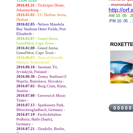
TOUR 2016
-
enumeradas e
2016.01.31
- Ticketpro Dome,
http://or
Johannesburg -
2016.02.02
- CC Durban Arena,
AM
.10. 05 .
Durban -
/
PM.10.
05.
,
2016.02.05
- Nelson Mandela
Bay Stadium Outer Fields, Port
Elizabeth -
2016.02.07
- Grand Arena,
GrandWest, Cape Town -
ROXETTE
2016.02.08
- Grand Arena,
GrandWest, Cape Town -
2016.06.03
- Stars of Sounds,
Murten, Switzerland -
2016.06.18
- Sataman Yö,
Jyväskylä, Finland -
2016.06.30
- Zimny Stadium O
Nepelu, Bratislava, Slovakia -
2016.07.02
- Burg Clam, Klam,
Austria -
2016.07.08
- Greenwich Music
Times -
2016.07.15
- Sparkassen Park,
Mönchengladbach, Germany -
2016.07.19
- Freilichtbühne
Peißnitz, Halle (Saale),
Germany -
2016.07.21
- Zitadelle, Berlin,