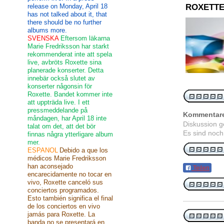
release on Monday, April 18
ROXETTE
has not talked about it, that
there should be no further
albums more.
SVENSKA
Eftersom läkarna
Marie Fredriksson har starkt
rekommenderat inte att spela
live, avbröts Roxette sina
planerade konserter. Detta
innebär också slutet av
konserter någonsin för
Roxette. Bandet kommer inte
att uppträda live. I ett
pressmeddelande på
Kommentar
måndagen, har April 18 inte
Diskussion 
talat om det, att det bör
Es sind noch
finnas några ytterligare album
mer.
ESPANOL
Debido a que los
médicos Marie Fredriksson
han aconsejado
Teilen
encarecidamente no tocar en
vivo, Roxette canceló sus
conciertos programados.
Esto también significa el final
de los conciertos en vivo
jamás para Roxette. La
banda no se presentará en