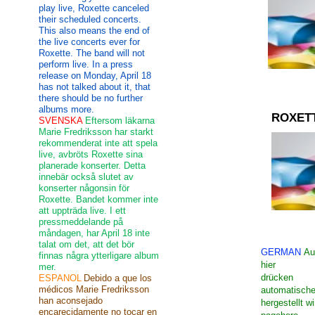
play live, Roxette canceled
their scheduled concerts.
This also means the end of
the live concerts ever for
Roxette. The band will not
perform live. In a press
release on Monday, April 18
has not talked about it, that
there should be no further
albums more.
ROXET
SVENSKA
Eftersom läkarna
Marie Fredriksson har starkt
rekommenderat inte att spela
live, avbröts Roxette sina
planerade konserter. Detta
innebär också slutet av
konserter någonsin för
Roxette. Bandet kommer inte
att uppträda live. I ett
pressmeddelande på
måndagen, har April 18 inte
talat om det, att det bör
GERMAN
Au
finnas några ytterligare album
hier
mer.
drücken
ESPANOL
Debido a que los
médicos Marie Fredriksson
automatische
han aconsejado
hergestellt wi
encarecidamente no tocar en