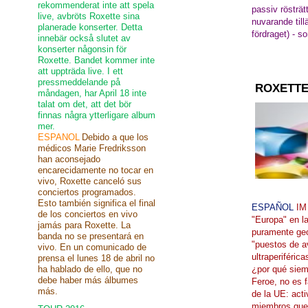
rekommenderat inte att spela
passiv
rösträt
live, avbröts Roxette sina
nuvarande
til
planerade konserter. Detta
fördraget)
-
so
innebär också slutet av
konserter någonsin för
Roxette. Bandet kommer inte
att uppträda live. I ett
pressmeddelande på
ROXETTE
måndagen, har April 18 inte
talat om det, att det bör
finnas några ytterligare album
mer.
ESPANOL
Debido a que los
médicos Marie Fredriksson
han aconsejado
encarecidamente no tocar en
vivo, Roxette canceló sus
conciertos programados.
Esto también significa el final
ESPAÑOL
IM
de los conciertos en vivo
"Europa
" en
l
jamás para Roxette. La
puramente
ge
banda no se presentará en
"
puestos de 
vivo. En un comunicado de
ultraperiférica
prensa el lunes 18 de abril no
ha hablado de ello, que no
¿por qué
siem
debe haber más álbumes
Feroe,
no es
más.
de la UE:
acti
miembros que