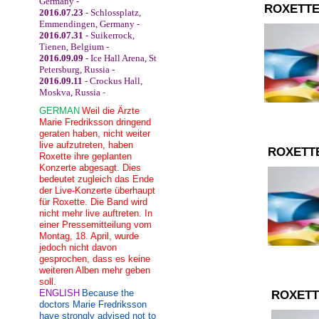
Germany -
ROXETTE
2016.07.23
- Schlossplatz,
Emmendingen, Germany -
2016.07.31
- Suikerrock,
Tienen, Belgium -
2016.09.09
- Ice Hall Arena, St
Petersburg, Russia -
2016.09.11
- Crockus Hall,
Moskva, Russia
-
GERMAN
Weil die Ärzte
Marie Fredriksson dringend
geraten haben, nicht weiter
live aufzutreten, haben
ROXETT
Roxette ihre geplanten
Konzerte abgesagt. Dies
bedeutet zugleich das Ende
der Live-Konzerte überhaupt
für Roxette. Die Band wird
nicht mehr live auftreten. In
einer Pressemitteilung vom
Montag, 18. April, wurde
jedoch nicht davon
gesprochen, dass es keine
weiteren Alben mehr geben
soll.
ENGLISH
Because the
ROXETT
doctors Marie Fredriksson
have strongly advised not to