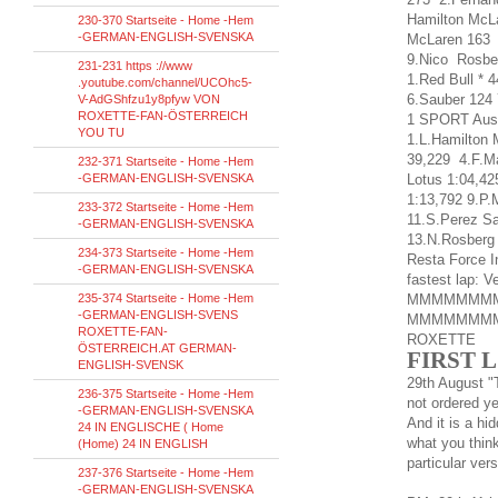
Hamilton McL
230-370 Startseite - Home -Hem
-GERMAN-ENGLISH-SVENSKA
McLaren 163 
9.Nico Rosbe
231-231 https ://www
1.Red Bull * 
.youtube.com/channel/UCOhc5-
6.Sauber 124 
V-AdGShfzu1y8pfyw VON
ROXETTE-FAN-ÖSTERREICH
1 SPORT Aust
YOU TU
1.L.Hamilton 
39,229 4.F.M
232-371 Startseite - Home -Hem
-GERMAN-ENGLISH-SVENSKA
Lotus 1:04,42
1:13,792 9.P.
233-372 Startseite - Home -Hem
11.S.Perez S
-GERMAN-ENGLISH-SVENSKA
13.N.Rosberg
234-373 Startseite - Home -Hem
Resta Force 
-GERMAN-ENGLISH-SVENSKA
fastest lap
: V
235-374 Startseite - Home -Hem
MMMMMMM
-GERMAN-ENGLISH-SVENS
MMMMMMM
ROXETTE-FAN-
ROXETTE
ÖSTERREICH.AT GERMAN-
FIRST
L
ENGLISH-SVENSK
29th
August "
236-375 Startseite - Home -Hem
not ordered
ye
-GERMAN-ENGLISH-SVENSKA
And it
is a hi
24 IN ENGLISCHE ( Home
what
you
thin
(Home) 24 IN ENGLISH
particular ver
237-376 Startseite - Home -Hem
-GERMAN-ENGLISH-SVENSKA