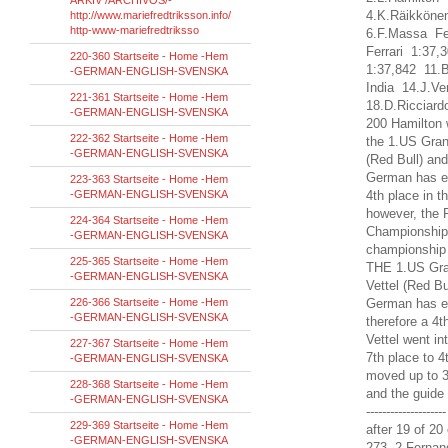
ARKIV /ARCHIVOS/-
4.K.Räikköne
http://www.mariefredtriksson.info/
http-www-mariefredtriksso
6.F.Massa Fe
Ferrari 1:37
220-360 Startseite - Home -Hem
1:37,842 11.
-GERMAN-ENGLISH-SVENSKA
India 14.J.V
221-361 Startseite - Home -Hem
18.D.Ricciar
-GERMAN-ENGLISH-SVENSKA
200
Hamilton 
222-362 Startseite - Home -Hem
the
1.US
Gran
-GERMAN-ENGLISH-SVENSKA
(
Red Bull
)
and
German has
e
223-363 Startseite - Home -Hem
-GERMAN-ENGLISH-SVENSKA
4th place
in t
however, the
224-364 Startseite - Home -Hem
Championship
-GERMAN-ENGLISH-SVENSKA
championship
225-365 Startseite - Home -Hem
THE
1.US
Gra
-GERMAN-ENGLISH-SVENSKA
Vettel
(
Red Bu
226-366 Startseite - Home -Hem
German has
e
-GERMAN-ENGLISH-SVENSKA
therefore a
4t
Vettel
went
in
227-367 Startseite - Home -Hem
7th place
to 4
-GERMAN-ENGLISH-SVENSKA
moved up to
3
228-368 Startseite - Home -Hem
and
the guide
-GERMAN-ENGLISH-SVENSKA
--------------------
229-369 Startseite - Home -Hem
after
19 of 20
-GERMAN-ENGLISH-SVENSKA
273 2.Fernan