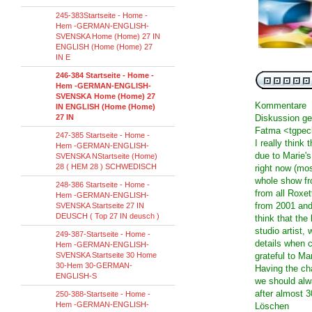
245-383Startseite - Home -
Hem -GERMAN-ENGLISH-
SVENSKA Home (Home) 27 IN
ENGLISH (Home (Home) 27
IN E
246-384 Startseite - Home -
Hem -GERMAN-ENGLISH-
SVENSKA Home (Home) 27
Kommentare
IN ENGLISH (Home (Home)
27 IN
Diskussion g
Fatma <tgpeck
247-385 Startseite - Home -
I really think
Hem -GERMAN-ENGLISH-
due to Marie's
SVENSKA NStartseite (Home)
28 ( HEM 28 ) SCHWEDISCH
right now (mos
whole show fr
248-386 Startseite - Home -
from all Roxet
Hem -GERMAN-ENGLISH-
from 2001 and 
SVENSKA Startseite 27 IN
DEUSCH ( Top 27 IN deusch )
think that the
studio artist,
249-387-Startseite - Home -
details when 
Hem -GERMAN-ENGLISH-
SVENSKA Startseite 30 Home
grateful to Ma
30-Hem 30-GERMAN-
Having the ch
ENGLISH-S
we should alw
after almost 3
250-388-Startseite - Home -
Hem -GERMAN-ENGLISH-
Löschen