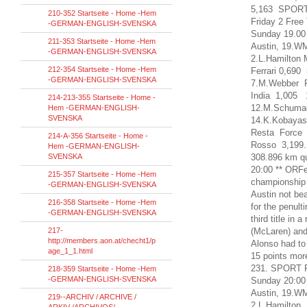
5,163
SPOR
210-352 Startseite - Home -Hem
Friday 2
Free
-GERMAN-ENGLISH-SVENSKA
Sunday
19.0
211-353 Startseite - Home -Hem
Austin
,
19.W
-GERMAN-ENGLISH-SVENSKA
2.L.Hamilton
212-354 Startseite - Home -Hem
Ferrari 0,69
-GERMAN-ENGLISH-SVENSKA
7.M.Webber R
India 1,005 
214-213-355 Startseite - Home -
12.M.Schuma
Hem -GERMAN-ENGLISH-
SVENSKA
14.K.Kobayas
Resta Force 
214-A-356 Startseite - Home -
Rosso 3,199
Hem -GERMAN-ENGLISH-
SVENSKA
308.896 km
q
20:00
**
ORFe
215-357 Startseite - Home -Hem
championship 
-GERMAN-ENGLISH-SVENSKA
Austin
not
bea
216-358 Startseite - Home -Hem
for
the penult
-GERMAN-ENGLISH-SVENSKA
third title
in a 
217-
(
McLaren
)
an
http://members.aon.at/checht1/p
Alonso
had to 
age_1_1.html
15 points
mor
231.
SPORT
218-359 Startseite - Home -Hem
-GERMAN-ENGLISH-SVENSKA
Sunday
20:00
Austin
,
19.W
219--ARCHIV / ARCHIVE /
2.L.Hamilton