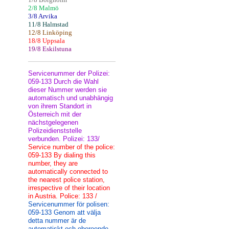
2/8 Malmö
3/8 Arvika
11/8 Halmstad
12/8 Linköping
18/8 Uppsala
19/8 Eskilstuna
Servicenummer der Polizei:
059-133 Durch die Wahl
dieser Nummer werden sie
automatisch und unabhängig
von ihrem Standort in
Österreich mit der
nächstgelegenen
Polizeidienststelle
verbunden. Polizei: 133/
Service number of the police:
059-133 By dialing this
number, they are
automatically connected to
the nearest police station,
irrespective of their location
in Austria. Police: 133 /
Servicenummer för polisen:
059-133 Genom att välja
detta nummer är de
automatiskt och oberoende