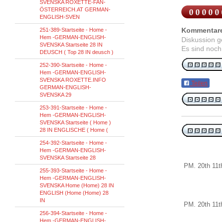
SVENSKA ROXETTE-FAN-
ÖSTERREICH.AT GERMAN-
ENGLISH-SVEN
Kommentar
251-389-Startseite - Home -
Hem -GERMAN-ENGLISH-
Diskussion 
SVENSKA Startseite 28 IN
Es sind noch
DEUSCH ( Top 28 IN deusch )
252-390-Startseite - Home -
Hem -GERMAN-ENGLISH-
SVENSKA ROXETTE.INFO
Teilen
GERMAN-ENGLISH-
SVENSKA 29
253-391-Startseite - Home -
Hem -GERMAN-ENGLISH-
SVENSKA Startseite ( Home )
28 IN ENGLISCHE ( Home (
254-392-Startseite - Home -
Hem -GERMAN-ENGLISH-
SVENSKA Startseite 28
PM
.
20th
11t
255-393-Startseite - Home -
Hem -GERMAN-ENGLISH-
SVENSKA Home (Home) 28 IN
ENGLISH (Home (Home) 28
IN
PM
.
20th
11t
256-394-Startseite - Home -
Hem -GERMAN-ENGLISH-