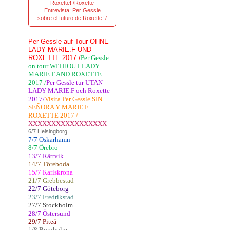
Roxette! /Roxette
Entrevista: Per Gessle
sobre el futuro de Roxette! /
Per Gessle auf Tour OHNE
LADY MARIE.F UND
ROXETTE 2017 /
Per Gessle
on tour WITHOUT LADY
MARIE.F AND ROXETTE
2017 /
Per Gessle tur UTAN
LADY MARIE.F och Roxette
2017/
Visita Per Gessle SIN
SEÑORA Y MARIE.F
ROXETTE 2017 /
XXXXXXXXXXXXXXXXX
6/7 Helsingborg
7/7 Oskarhamn
8/7 Örebro
13/7 Rättvik
14/7 Töreboda
15/7 Karlskrona
21/7 Grebbestad
22/7 Göteborg
23/7 Fredrikstad
27/7 Stockholm
28/7 Östersund
29/7 Piteå
1/8 Borgholm